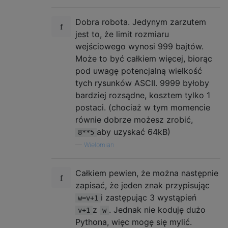
Dobra robota. Jedynym zarzutem
jest to, że limit rozmiaru
wejściowego wynosi 999 bajtów.
Może to być całkiem więcej, biorąc
pod uwagę potencjalną wielkość
tych rysunków ASCII. 9999 byłoby
bardziej rozsądne, kosztem tylko 1
postaci. (chociaż w tym momencie
równie dobrze możesz zrobić,
aby uzyskać 64kB)
8**5
—
Wielomian
Całkiem pewien, że można następnie
zapisać, że jeden znak przypisując
i zastępując 3 wystąpień
w=v+1
z
. Jednak nie koduję dużo
v+1
w
Pythona, więc mogę się mylić.