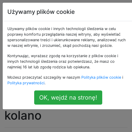
Programowanie
Tagi
Używamy plików cookie
puzzli i Code
Account
Golf
Używamy plików cookie i innych technologii śledzenia w celu
poprawy komfortu przeglądania naszej witryny, aby wyświetlać
Kiedyś
spersonalizowane treści i ukierunkowane reklamy, analizować ruch
w naszej witrynie, i zrozumieć, skąd pochodzą nasi goście.
rozwiązywałem
Kontynuując, wyrażasz zgodę na korzystanie z plików cookie i
innych technologii śledzenia oraz potwierdzasz, że masz co
najmniej 16 lat lub zgodę rodzica lub opiekuna.
łamigłówki z golfem,
Możesz przeczytać szczegóły w naszym
Polityka plików cookie
i
jak ty, ale potem
Polityka prywatności
.
wziąłem strzałę w
OK, wejdź na stronę!
kolano