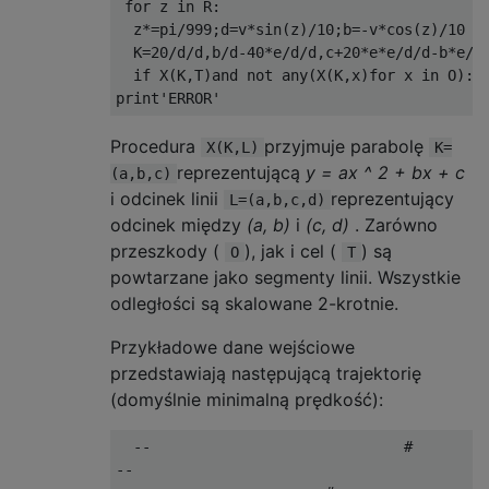
 for z in R:

  z*=pi/999;d=v*sin(z)/10;b=-v*cos(z)/10

  K=20/d/d,b/d-40*e/d/d,c+20*e*e/d/d-b*e/d

  if X(K,T)and not any(X(K,x)for x in O):pr
Procedura
przyjmuje parabolę
X(K,L)
K=
reprezentującą
y = ax ^ 2 + bx + c
(a,b,c)
i odcinek linii
reprezentujący
L=(a,b,c,d)
odcinek między
(a, b)
i
(c, d)
. Zarówno
przeszkody (
), jak i cel (
) są
O
T
powtarzane jako segmenty linii. Wszystkie
odległości są skalowane 2-krotnie.
Przykładowe dane wejściowe
przedstawiają następującą trajektorię
(domyślnie minimalną prędkość):
  --                             #         
--                                         