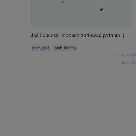
            #                              
                            #              
                                           
Jeśli chcesz, możesz zadawać pytania :)
code-golf
path-finding
—
Wielomian
źródło