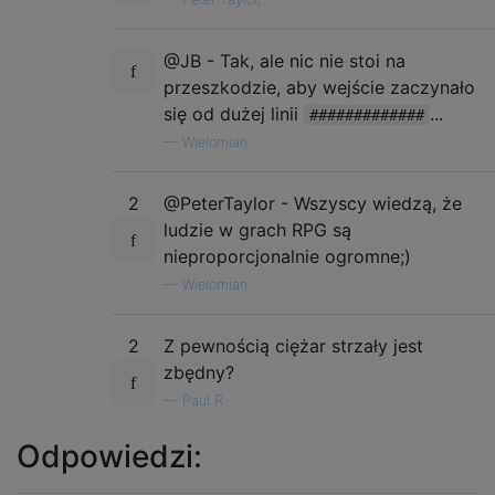
@JB - Tak, ale nic nie stoi na
przeszkodzie, aby wejście zaczynało
się od dużej linii
...
#############
—
Wielomian
2
@PeterTaylor - Wszyscy wiedzą, że
ludzie w grach RPG są
nieproporcjonalnie ogromne;)
—
Wielomian
2
Z pewnością ciężar strzały jest
zbędny?
—
Paul R
Odpowiedzi: