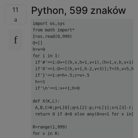
Python, 599 znaków
11
import os,sys

from math import*

I=os.read(0,999)

O=[]

h=v=0

for i in I:

 if'#'==i:O+=[(h,v,h+1,v+1),(h+1,v,h,v+1)]

 if'O'==i:O+=[(h,v+1,h-2,v+3)];T=(h,v+5,h-2
 if'}'==i:e=h+.5;c=v+.5

 h+=1

 if'\n'==i:v+=1;h=0

def X(K,L):

 A,B,C=K;p=L[0];q=L[2]-p;r=L[1];s=L[3]-r;A,
 return 0 if d<0 else any(0<x<1 for x in[(s
R=range(1,999)

for v in R:
