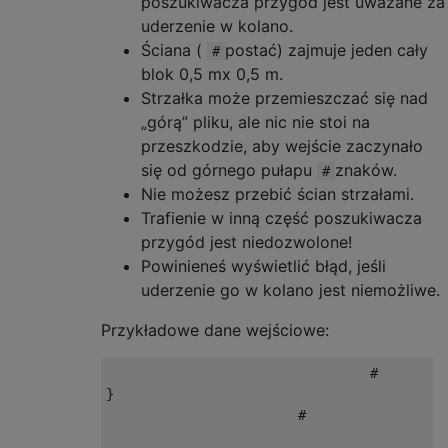
poszukiwacza przygód jest uważane za
uderzenie w kolano.
Ściana (
postać) zajmuje jeden cały
#
blok 0,5 mx 0,5 m.
Strzałka może przemieszczać się nad
„górą” pliku, ale nic nie stoi na
przeszkodzie, aby wejście zaczynało
się od górnego pułapu
znaków.
#
Nie możesz przebić ścian strzałami.
Trafienie w inną część poszukiwacza
przygód jest niedozwolone!
Powinieneś wyświetlić błąd, jeśli
uderzenie go w kolano jest niemożliwe.
Przykładowe dane wejściowe:
                                 #         
}                                          
                        #                  
                                           