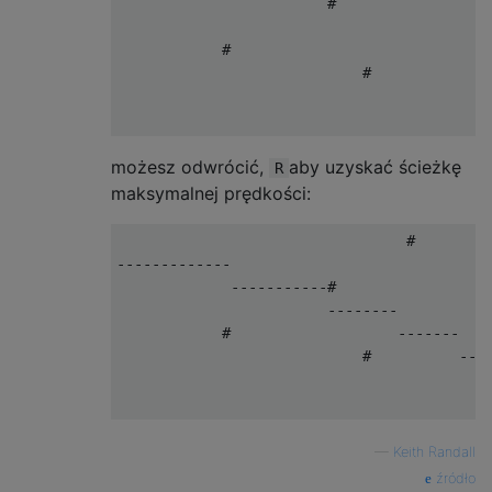
                        #                  
                                           
            #                              
                            #              
                                           
możesz odwrócić,
aby uzyskać ścieżkę
R
maksymalnej prędkości:
                                 #         
-------------                              
             -----------#                  
                        --------           
            #                   -------    
                            #          ----
                                           
—
Keith Randall
źródło