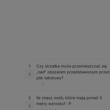
1
Czy strzałka może przemieszczać się
„nad” obszarem przedstawionym przez
plik tekstowy?
—
JB,
2
Ile znasz osób, które mają ponad 3
metry wzrostu? : P
—
Peter Taylor,