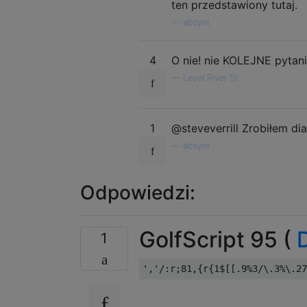
ten przedstawiony tutaj.
—
absynt
4
O nie! nie KOLEJNE pytani
—
Level River St
1
@steveverrill Zrobiłem di
—
absynt
Odpowiedzi:
GolfScript 95 (
1
','
/:
r
;
81
,{
r
{
1
$
[[.
9
%
3
/
\.
3
%
\.
27