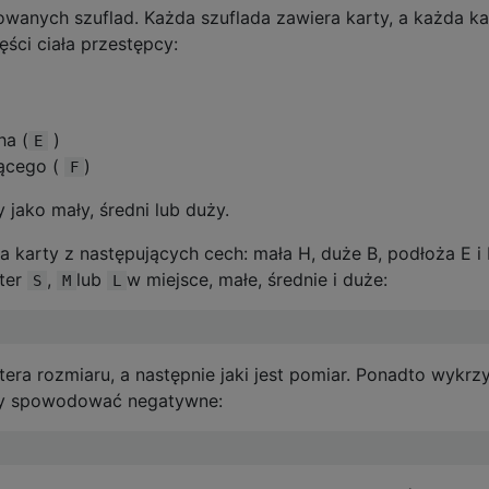
owanych szuflad. Każda szuflada zawiera karty, a każda ka
ci ciała przestępcy:
ha (
)
E
jącego (
)
F
 jako mały, średni lub duży.
a karty z następujących cech: mała H, duże B, podłoża E i 
ter
,
lub
w miejsce, małe, średnie i duże:
S
M
L
tera rozmiaru, a następnie jaki jest pomiar. Ponadto wykrz
by spowodować negatywne: