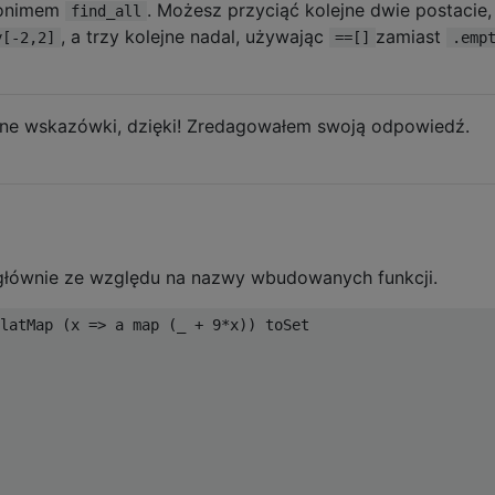
nonimem
. Możesz przyciąć kolejne dwie postacie,
find_all
, a trzy kolejne nadal, używając
zamiast
y[-2,2]
==[]
.emp
ne wskazówki, dzięki! Zredagowałem swoją odpowiedź.
głównie ze względu na nazwy wbudowanych funkcji.
latMap (x => a map (_ + 9*x)) toSet
