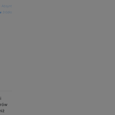
—
Absynt
źródło
i
arów
niż