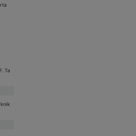
rta
F. Ta
yknik