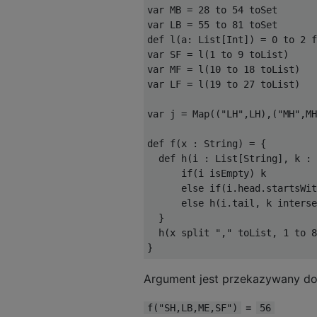
var MB = 28 to 54 toSet

var LB = 55 to 81 toSet

def l(a: List[Int]) = 0 to 2 f
var SF = l(1 to 9 toList)

var MF = l(10 to 18 toList)

var LF = l(19 to 27 toList)

var j = Map(("LH",LH),("MH",MH
def f(x : String) = {

  def h(i : List[String], k : 
      if(i isEmpty) k

      else if(i.head.startsWit
      else h(i.tail, k interse
  }

  h(x split "," toList, 1 to 8
Argument jest przekazywany do
=
f("SH,LB,ME,SF")
56