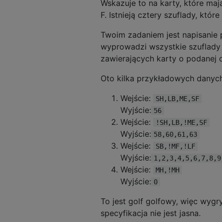
Wskazuje to na karty, które ma
F. Istnieją cztery szuflady, któr
Twoim zadaniem jest napisanie
wyprowadzi wszystkie szuflady z
zawierających karty o podanej 
Oto kilka przykładowych danyc
Wejście:
SH,LB,ME,SF
Wyjście:
56
Wejście:
!SH,LB,!ME,SF
Wyjście:
58,60,61,63
Wejście:
SB,!MF,!LF
Wyjście:
1,2,3,4,5,6,7,8,9
Wejście:
MH,!MH
Wyjście:
0
To jest golf golfowy, więc wygr
specyfikacja nie jest jasna.