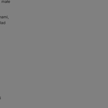
i małe
hami,
lad
i