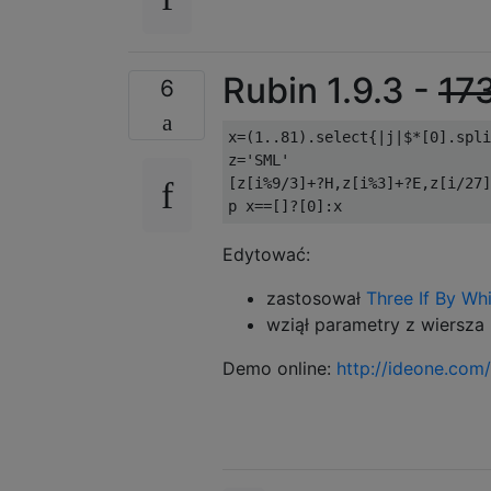
Rubin 1.9.3 -
17
6
x
=(
1.
.
81
).
select
{|
j
|
$
*[
0
].
spli
z
=
'SML'
[
z
[
i
%
9
/
3
]+?
H
,
z
[
i
%
3
]+?
E
,
z
[
i
/
27
]
p x
==[]?[
0
]:
x
Edytować:
zastosował
Three If By Wh
wziął parametry z wiersza
Demo online:
http://ideone.com