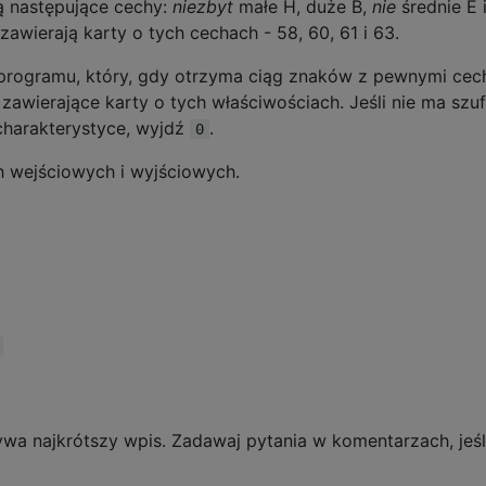
ją następujące cechy:
niezbyt
małe H, duże B,
nie
średnie E 
e zawierają karty o tych cechach - 58, 60, 61 i 63.
 programu, który, gdy otrzyma ciąg znaków z pewnymi cec
awierające karty o tych właściwościach. Jeśli nie ma szuf
charakterystyce, wyjdź
.
0
h wejściowych i wyjściowych.
ywa najkrótszy wpis. Zadawaj pytania w komentarzach, jeśl