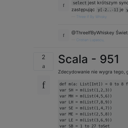
jest krótszym sy
select
zastępując
je
y[-2..-1]
—
Three If By Whisky
@ThreeIfByWhiskey Świet
—
Cristian Lupascu,
Scala - 951
2
Zdecydowanie nie wygra tego, 
def m(a: List[Int]) = 0 to 8 f
var SH = m(List(1,2,3))

var MH = m(List(4,5,6))

var LH = m(List(7,8,9))

var SE = m(List(1,4,7))

var ME = m(List(2,5,8))

var LE = m(List(3,6,9))

var SB = 1 to 27 toSet
