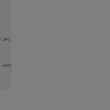
",MF),("SF",SF),("LE",LE),("ME",ME),("SE",SE))

 contains _))
