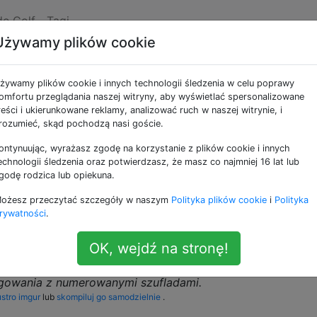
de Golf
Tagi
Używamy plików cookie
ę na podstawie jego
żywamy plików cookie i innych technologii śledzenia w celu poprawy
wy
omfortu przeglądania naszej witryny, aby wyświetlać spersonalizowane
reści i ukierunkowane reklamy, analizować ruch w naszej witrynie, i
rozumieć, skąd pochodzą nasi goście.
ontynuując, wyrażasz zgodę na korzystanie z plików cookie i innych
w i testami DNA brytyjska policja stosowała system
echnologii śledzenia oraz potwierdzasz, że masz co najmniej 16 lat lub
ji powtarzających się przestępców. Niektóre części ciała
godę rodzica lub opiekuna.
 zapisane w rejestrach - założono, że te części ciała nie
ożesz przeczytać szczegóły w naszym
Polityka plików cookie
i
Polityka
n system był znany jako
bertillonnage
.
rywatności
.
em archiwizacji używany przez policję w celu szybkiego
OK, wejdź na stronę!
gowania z numerowanymi szufladami.
ustro imgur
lub
skompiluj go samodzielnie
.