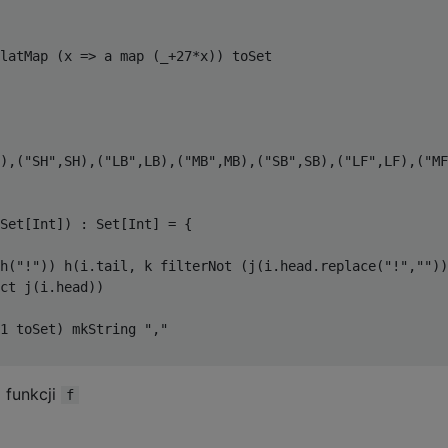
latMap (x => a map (_+27*x)) toSet

),("SH",SH),("LB",LB),("MB",MB),("SB",SB),("LF",LF),("MF
Set[Int]) : Set[Int] = {

h("!")) h(i.tail, k filterNot (j(i.head.replace("!",""))
ct j(i.head))

1 toSet) mkString ","

 funkcji
f