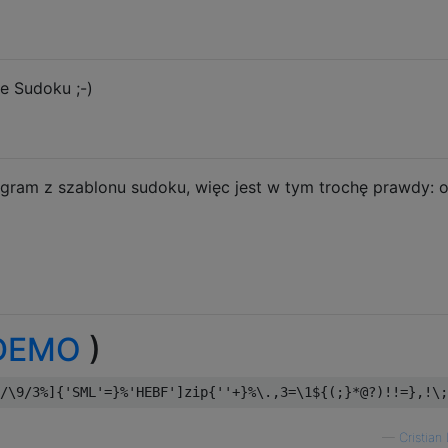
e Sudoku ;-)
agram z szablonu sudoku, więc jest w tym trochę prawdy: 
DEMO
)
/
\9
/
3
%]{
'SML'
=}%
'HEBF'
]
zip
{
''
+}%
\.
,
3
=
\1$
{(;}*@?)!!=},!
\;
—
Cristian