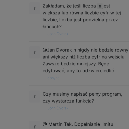
Zakładam, że jeśli liczba
jest
n
większa lub równa liczbie cyfr w tej
liczbie, liczba jest podzielna przez
łańcuch?
—
John Dvorak
@Jan Dvorak n nigdy nie będzie równy
ani większy niż liczba cyfr na wejściu.
Zawsze będzie mniejszy. Będę
edytować, aby to odzwierciedlić.
—
absynt
Czy musimy napisać pełny program,
czy wystarcza funkcja?
—
John Dvorak
@ Martin Tak. Dopełnianie limitu