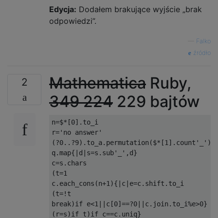
Edycja:
Dodałem brakujące wyjście „brak
odpowiedzi”.
—
Falko
źródło
Mathematica
Ruby,
2
349
224
229 bajtów
n=$*[0].to_i

r='no answer'

(?0..?9).to_a.permutation($*[1].count'_'){|
q.map{|d|s=s.sub'_',d}

c=s.chars

(t=1

c.each_cons(n+1){|c|e=c.shift.to_i

(t=!t

break)if e<1||c[0]==?0||c.join.to_i%e>0}

(r=s)if t)if c==c.uniq}
