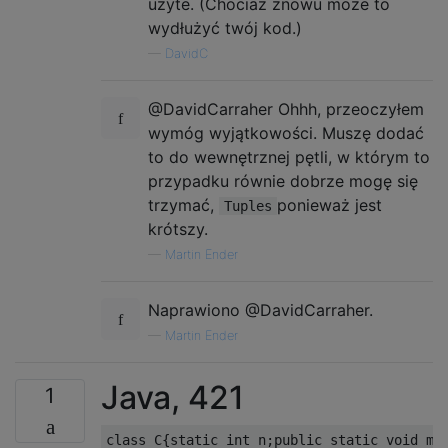
użyte. (Chociaż znowu może to
wydłużyć twój kod.)
—
DavidC
@DavidCarraher Ohhh, przeoczyłem
wymóg wyjątkowości. Muszę dodać
to do wewnętrznej pętli, w którym to
przypadku równie dobrze mogę się
trzymać,
ponieważ jest
Tuples
krótszy.
—
Martin Ender
Naprawiono @DavidCarraher.
—
Martin Ender
Java, 421
1