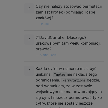
Czy nie należy stosować permutacji
zamiast krotek (pomijając liczbę
znaków)?
—
DavidC
@DavidCarraher Dlaczego?
Brakowałbym tam wielu kombinacji,
prawda?
—
Martin Ender
Każda cyfra w numerze musi być
unikalna.
nie nakłada tego
Tuples
ograniczenia.
będzie,
Permutations
pod warunkiem, że w zestawie
wejściowym nie ma powtarzających
się cyfr. I możesz permutować tylko
cyfry, które nie zostały jeszcze