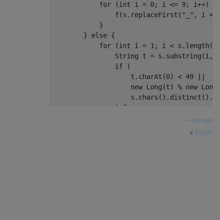
            for (int i = 0; i <= 9; i++) {

                f(s.replaceFirst("_", i + "
            }

        } else {

            for (int i = 1; i < s.length() 
                String t = s.substring(i, i
                if (                       
                    t.charAt(0) < 49 ||

                    new Long(t) % new Long(
                    s.chars().distinct().co
                ) {

                    return;            // a
—
Ypnypn
                }

źródło
            }

            System.out.print(s);       // i
            System.exit(0);

        }

    }
