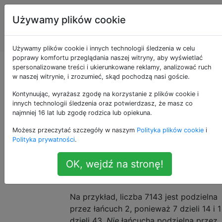
Programowanie
Tagi
Używamy plików cookie
puzzli i Code
Account
Golf
Używamy plików cookie i innych technologii śledzenia w celu
poprawy komfortu przeglądania naszej witryny, aby wyświetlać
Liczby na łańcuchu
spersonalizowane treści i ukierunkowane reklamy, analizować ruch
w naszej witrynie, i zrozumieć, skąd pochodzą nasi goście.
Kontynuując, wyrażasz zgodę na korzystanie z plików cookie i
innych technologii śledzenia oraz potwierdzasz, że masz co
Niektóre dodatnie liczby całkowite mogą
15
najmniej 16 lat lub zgodę rodzica lub opiekuna.
wykazywać właściwość zwaną
podzielnością
Możesz przeczytać szczegóły w naszym
Polityka plików cookie
i
łańcucha.
Aby liczba mogła być podzielna
Polityka prywatności
.
przez
n
, musi spełniać trzy wymagania:
OK, wejdź na stronę!
Każda cyfra dzieli liczbę utworzoną
przez
n
cyfr po niej.
Na przykład, liczba 7143 jest podzielna
przez łańcuch 2, ponieważ 7 dzieli 14 i 1
dzieli 43.
Nie
łańcucha podzielna przez