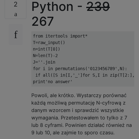
Python -
239
2
267
from itertools import*

T=raw_input()

n=int(T[0])

N=len(T)-2

J=''.join

for i in permutations('0123456789',N):

 if all([S in[I,'_']for S,I in zip(T[2:],i)
Powoli, ale krótko. Wystarczy porównać
każdą możliwą permutację N-cyfrową z
danym wzorcem i sprawdzić wszystkie
wymagania. Przetestowałem to tylko z 7
lub 8 cyframi. Powinien działać również na
9 lub 10, ale zajmie to sporo czasu.