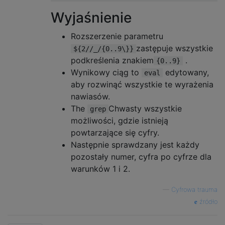
Wyjaśnienie
Rozszerzenie parametru
zastępuje wszystkie
${2//_/{0..9\}}
podkreślenia znakiem
.
{0..9}
Wynikowy ciąg to
edytowany,
eval
aby rozwinąć wszystkie te wyrażenia
nawiasów.
The
Chwasty wszystkie
grep
możliwości, gdzie istnieją
powtarzające się cyfry.
Następnie sprawdzany jest każdy
pozostały numer, cyfra po cyfrze dla
warunków 1 i 2.
—
Cyfrowa trauma
źródło