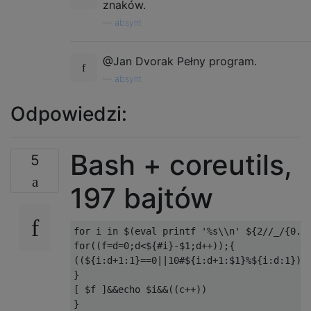
znaków.
—
absynt
@Jan Dvorak Pełny program.
—
absynt
Odpowiedzi:
Bash + coreutils,
5
197 bajtów
for i in $(eval printf '%s\\n' ${2//_/{0..9
for((f=d=0;d<${#i}-$1;d++));{

((${i:d+1:1}==0||10#${i:d+1:$1}%${i:d:1}))&
}

[ $f ]&&echo $i&&((c++))

}
