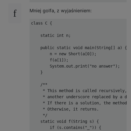
Mniej golfa, z wyjaśnieniem:
class C {

    static int n;

    public static void main(String[] a) {

        n = new Short(a[0]);

        f(a[1]);

        System.out.print("no answer");

    }

    /**

     * This method is called recursively, e
     * another underscore replaced by a dig
     * If there is a solution, the method p
     * Otherwise, it returns.

     */

    static void f(String s) {

        if (s.contains("_")) {
