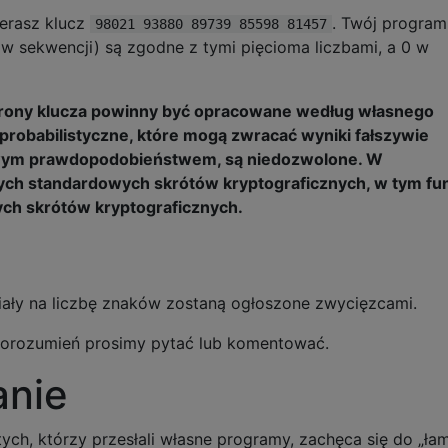
ierasz klucz
. Twój program
98021 93880 89739 85598 81457
 (w sekwencji) są zgodne z tymi pięcioma liczbami, a 0 w
chrony klucza powinny być opracowane według własnego
probabilistyczne, które mogą zwracać wyniki fałszywie
wym prawdopodobieństwem, są niedozwolone. W
ych standardowych skrótów kryptograficznych, w tym fun
ych skrótów kryptograficznych.
iały na liczbę znaków zostaną ogłoszone zwycięzcami.
porozumień prosimy pytać lub komentować.
anie
ych, którzy przesłali własne programy, zachęca się do „ła