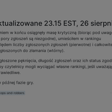
tualizowane 23.15 EST, 26 sierpn
iem w końcu osiągnęły masę krytyczną (biorąc pod uwag
j pory zgłoszeń są niezgodne), umieściłem w rankingu
ędem liczby zgłoszonych zgłoszeń (pierwotne) i całkowite
głoszonych do złamania (wtórny).
głoszone pęknięcia, długość zgłoszeń oraz ich status zgod
y czytelnicy mogli wyciągać własne rankingi, jeśli uważają
rawiedliwe.
późnej fazie gry.
cops-and-robbers