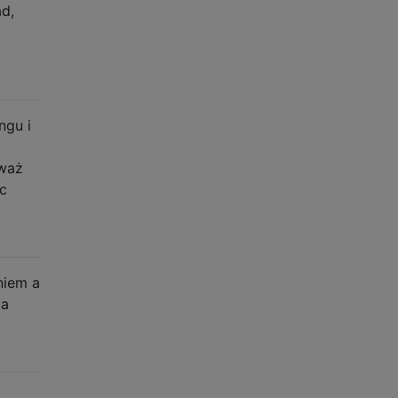
d,
ngu i
eważ
ąc
niem a
da