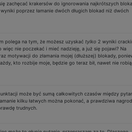
się zachęcać krakersów do ignorowania najkrótszych bloka
 wyniki poprzez łamanie dwóch długich blokad niż dwóch
m polega na tym, że możesz uzyskać
tylko
2 wyniki cracki
o więc nie poczekać i mieć nadzieję, a już się pojawi? Na
az motywacji do złamania mojej (dłuższej) blokady, poni
ażdy, kto rozbije moje, będzie go teraz bił, nawet nie robi
punktacji może być sumą całkowitych czasów między pyta
łamanie kilku łatwych można pokonać, a prawdziwa nagro
prawdę trudnych.
ięc może to głupie pytanie, przepraszam za to. Dlaczego