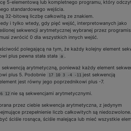
icę 5-elementową lub kompletnego programu, który odczyt
nego standardowego wejścia.
ą 32-bitową liczbę całkowitą ze znakiem.
edy i tylko wtedy, gdy pięć wejść, interpretowanych jako
ślonej sekwencji arytmetycznej wybranej przez programis
musi zwrócić 0 dla wszystkich innych wejść.
ściwość polegającą na tym, że każdy kolejny element sek
wi plus pewna stała stała
.
a
t sekwencją arytmetyczną, ponieważ każdy element sekwen
owi plus 5. Podobnie
jest sekwencją
17 10 3 -4 -11
lement jest równy jego poprzednikowi plus -7.
nie są sekwencjami arytmetycznymi.
 6 12
ana przez ciebie sekwencja arytmetyczna, z jedynym
ejmujące przepełnienie liczb całkowitych są niedozwolone
być ściśle rosnąca, ściśle malejąca lub mieć wszystkie ele