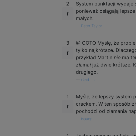
2
System punktacji wydaje 
ponieważ osiągają lepsze
małych.
—
Peter Taylor
3
@ COTO Myślę, że proble
tylko najkrótsze. Dlaczeg
przykład Martin
nie
ma ter
złamał już dwie krótsze. K
drugiego.
—
Geobits,
1
Myślę, że lepszy system 
crackem. W ten sposób z
pochodzi od złamania na
—
isaacg
1
Jestem nowym golfistą, w