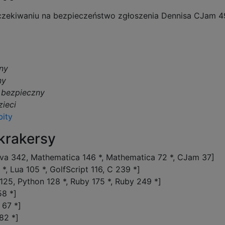
oczekiwaniu na bezpieczeństwo zgłoszenia Dennisa CJam 4
ny
ny
t
bezpieczny
zieci
bity
krakersy
va 342, Mathematica 146 *, Mathematica 72 *, CJam 37]
*, Lua 105 *, GolfScript 116, C 239 *]
 125, Python 128 *, Ruby 175 *, Ruby 249 *]
58 *]
 67 *]
82 *]