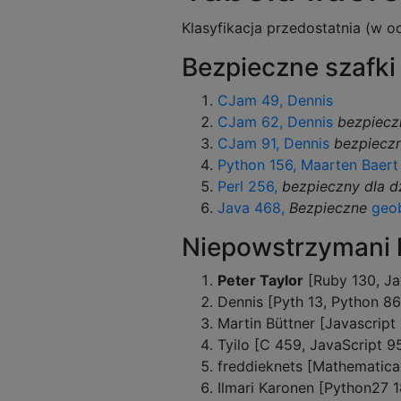
Klasyfikacja przedostatnia (w 
Bezpieczne szafki
CJam 49, Dennis
CJam 62, Dennis
bezpiecz
CJam 91, Dennis
bezpiecz
Python 156, Maarten Baer
Perl 256,
bezpieczny dla d
Java 468,
Bezpieczne
geo
Niepowstrzymani 
Peter Taylor
[Ruby 130, Ja
Dennis [Pyth 13, Python 86 
Martin Büttner [Javascript
Tyilo [C 459, JavaScript 9
freddieknets [Mathematica
Ilmari Karonen [Python27 1