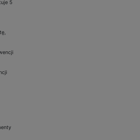
uje 5
tę,
wencji
cji
.
menty