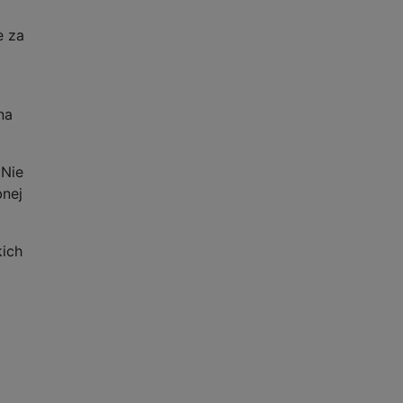
e za
na
 Nie
bnej
ich