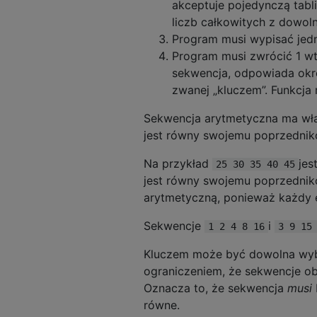
akceptuje pojedynczą tabl
liczb całkowitych z dowol
Program musi wypisać jedn
Program musi zwrócić 1 wt
sekwencja, odpowiada okre
zwanej „kluczem”. Funkcja 
Sekwencja arytmetyczna ma wła
jest równy swojemu poprzedniko
Na przykład
jes
25 30 35 40 45
jest równy swojemu poprzednik
arytmetyczną, ponieważ każdy e
Sekwencje
i
1 2 4 8 16
3 9 15
Kluczem może być dowolna wybr
ograniczeniem, że sekwencje ob
Oznacza to, że sekwencja
musi
równe.