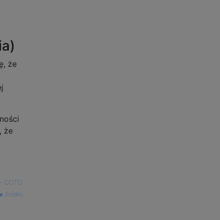
ia)
ę, że
j
ności
, że
—
COTO
źródło