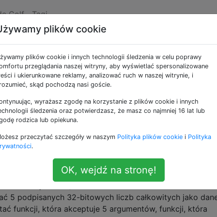
de Golf
Tagi
Używamy plików cookie
kers: The Five-Element
żywamy plików cookie i innych technologii śledzenia w celu poprawy
omfortu przeglądania naszej witryny, aby wyświetlać spersonalizowane
reści i ukierunkowane reklamy, analizować ruch w naszej witrynie, i
rozumieć, skąd pochodzą nasi goście.
ontynuując, wyrażasz zgodę na korzystanie z plików cookie i innych
echnologii śledzenia oraz potwierdzasz, że masz co najmniej 16 lat lub
godę rodzica lub opiekuna.
szpieg”.
ożesz przeczytać szczegóły w naszym
Polityka plików cookie
i
Polityka
rywatności
.
 specyfikacjach:
OK, wejdź na stronę!
y w dowolnym języku, ale nie może przekraczać 512 zna
odu na tej stronie).
ć 5 podpisanych 32-bitowych liczb całkowitych jako dan
ć funkcji, która akceptuje 5 argumentów, funkcji, która