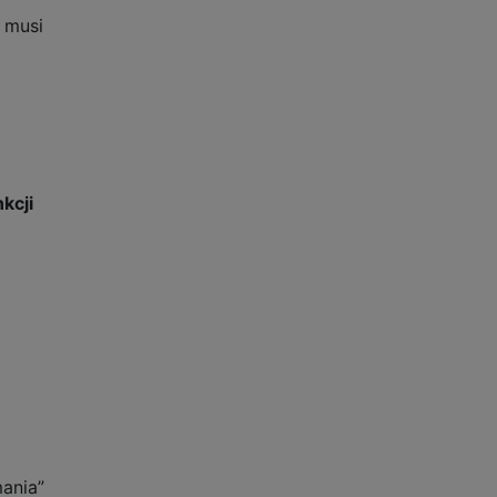
 musi
kcji
mania”