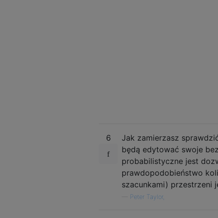
6
Jak zamierzasz sprawdzić
będą edytować swoje bez
probabilistyczne jest dozw
prawdopodobieństwo koli
szacunkami) przestrzeni 
—
Peter Taylor,