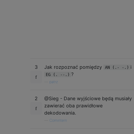
3
Jak rozpoznać pomiędzy
i
AN (.- -.)
?
EG (. --.)
—
patrz
2
@Sieg - Dane wyjściowe będą musiały
zawierać oba prawidłowe
dekodowania.
—
Comintern