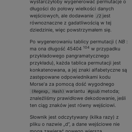
wystarczyłoby wygenerować permutacje o
długości do połowy wielkości danych
wejściowych, ale dodawanie
jest
/2
równoznaczne z gadatliwością w tej
dziedzinie, więc powstrzymałem się.
Po wygenerowaniu tablicy permutacji (
NB
:
104
ma ona długość 45404
w przypadku
przykładowego pangramatycznego
przykładu), każda tablica permutacji jest
konkatenowana, a jej znaki alfabetyczne są
zastępowane odpowiednikami kodu
Morse'a za pomocą dość wygodnego
wariantu
metoda;
(Regexp, Hash)
#gsub
znaleźliśmy prawidłowe dekodowanie, jeśli
ten ciąg znaków jest równy wejściowi.
Słownik jest odczytywany (kilka razy) z
pliku o nazwie „d”, a dane wejściowe nie
mogą zawierać nowego wiersza.