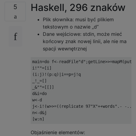
Haskell, 296 znaków
5
Plik słownika: musi być plikiem
tekstowym o nazwie „d”
Dane wejściowe: stdin, może mieć
końcowy znak nowej linii, ale nie ma
spacji wewnętrznej
main=do f<-readFile"d";getLine>>=mapM(putSt
i!""=[i]

(i:j)!(p:q)|i==p=j!q

_!_=[]

_&""=[[]]

d&i=do

w<-d

j<-i!(w>>=((replicate 97"X"++words".- -... 
n<-d&j

Objaśnienie elementów: