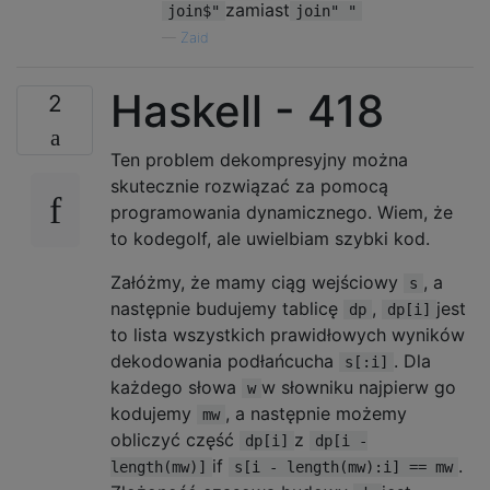
zamiast
join$"
join" "
—
Zaid
Haskell - 418
2
Ten problem dekompresyjny można
skutecznie rozwiązać za pomocą
programowania dynamicznego. Wiem, że
to kodegolf, ale uwielbiam szybki kod.
Załóżmy, że mamy ciąg wejściowy
, a
s
następnie budujemy tablicę
,
jest
dp
dp[i]
to lista wszystkich prawidłowych wyników
dekodowania podłańcucha
. Dla
s[:i]
każdego słowa
w słowniku najpierw go
w
kodujemy
, a następnie możemy
mw
obliczyć część
z
dp[i]
dp[i -
if
.
length(mw)]
s[i - length(mw):i] == mw