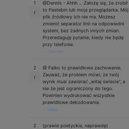
1
@Dennis - Ahhh ... Założę się, że zrobił
to Pastebin lub moja przeglądarka. Mój
plik źródłowy ich nie ma. Możesz
zmienić separator linii na odpowiedni
system, bez żadnych innych zmian.
Przeredaguję pytanie, kiedy nie będę
przy telefonie.
—
Comintern
2
@ Falko to prawidłowe zachowanie.
Zauważ, że problem mówi, że twój
wynik
musi zawierać
„witaj świecie”, a
nie że jest ograniczony do tego.
Powinien wydrukować wszystkie
prawidłowe dekodowania.
—
hobbs
2
(prawie poetyckie, naprawdę)