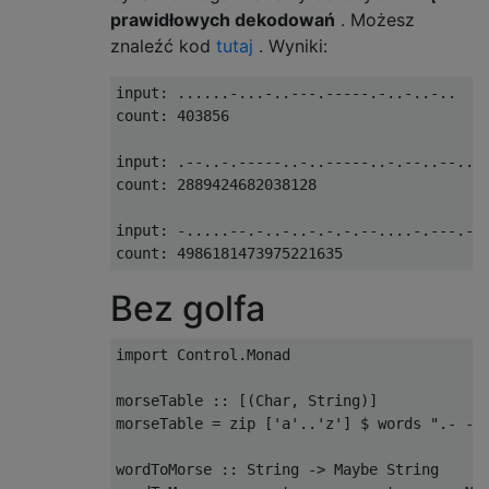
prawidłowych dekodowań
. Możesz
znaleźć kod
tutaj
. Wyniki:
input: ......-...-..---.-----.-..-..-..

count: 403856

input: .--..-.-----..-..-----..-.--..--...-
count: 2889424682038128

input: -.....--.-..-..-.-.-.--....-.---.---
Bez golfa
import Control.Monad

morseTable :: [(Char, String)]

morseTable = zip ['a'..'z'] $ words ".- -..
wordToMorse :: String -> Maybe String
