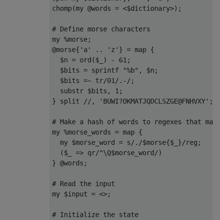
chomp(my @words = <$dictionary>);

# Define morse characters

my %morse;

@morse{'a' .. 'z'} = map {

  $n = ord($_) - 61;

  $bits = sprintf "%b", $n;

  $bits =~ tr/01/.-/;

  substr $bits, 1;

} split //, 'BUWI?OKMATJQDCLSZGE@FNHVXY';

# Make a hash of words to regexes that matc
my %morse_words = map {

  my $morse_word = s/./$morse{$_}/reg;

  ($_ => qr/^\Q$morse_word/)

} @words;

# Read the input

my $input = <>;

# Initialize the state
