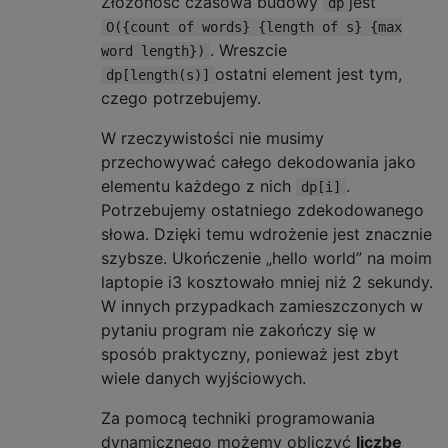
Złożoność czasowa budowy
jest
dp
O({count of words} {length of s} {max
. Wreszcie
word length})
ostatni element jest tym,
dp[length(s)]
czego potrzebujemy.
W rzeczywistości nie musimy
przechowywać całego dekodowania jako
elementu każdego z nich
.
dp[i]
Potrzebujemy ostatniego zdekodowanego
słowa. Dzięki temu wdrożenie jest znacznie
szybsze. Ukończenie „hello world” na moim
laptopie i3 kosztowało mniej niż 2 sekundy.
W innych przypadkach zamieszczonych w
pytaniu program nie zakończy się w
sposób praktyczny, ponieważ jest zbyt
wiele danych wyjściowych.
Za pomocą techniki programowania
dynamicznego możemy obliczyć
liczbę