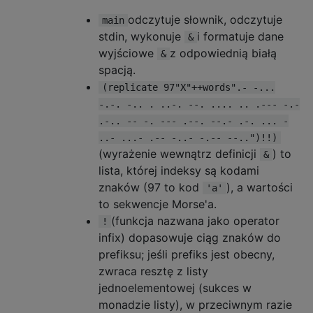
odczytuje słownik, odczytuje
main
stdin, wykonuje
i formatuje dane
&
wyjściowe
z odpowiednią białą
&
spacją.
(replicate 97"X"++words".- -...
-.-. -.. . ..-. --. .... .. .--- -.-
.-.. -- -. --- .--. --.- .-. ... -
..- ...- .-- -..- -.-- --..")!!)
(wyrażenie wewnątrz definicji
) to
&
lista, której indeksy są kodami
znaków (97 to kod
), a wartości
'a'
to sekwencje Morse'a.
(funkcja nazwana jako operator
!
infix) dopasowuje ciąg znaków do
prefiksu; jeśli prefiks jest obecny,
zwraca resztę z listy
jednoelementowej (sukces w
monadzie listy), w przeciwnym razie