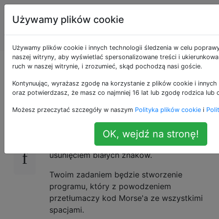
Programowanie
Tagi
Używamy plików cookie
puzzli i Code
Account
Golf
Używamy plików cookie i innych technologii śledzenia w celu popraw
naszej witryny, aby wyświetlać spersonalizowane treści i ukierunkow
Golf Morse'a
ruch w naszej witrynie, i zrozumieć, skąd pochodzą nasi goście.
Kontynuując, wyrażasz zgodę na korzystanie z plików cookie i innych 
oraz potwierdzasz, że masz co najmniej 16 lat lub zgodę rodzica lub 
Zaniepokoiła mnie rosnąca
nienawiść do
24
Możesz przeczytać szczegóły w naszym
Polityka plików cookie
i
Poli
przestrzeni,
a
ta odpowiedź
zainspirowała
mnie do upewnienia się, że kod Morse'a jest
OK, wejdź na stronę!
bezpieczny przed tym podstępnym
usunięciem białych znaków.
Twoim zadaniem będzie stworzenie
programu, który z powodzeniem
przetłumaczy kod Morse'a ze wszystkimi
spacjami.