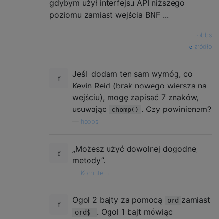
gdybym użył interfejsu API niższego
poziomu zamiast wejścia BNF ...
—
Hobbs
źródło
Jeśli dodam ten sam wymóg, co
Kevin Reid (brak nowego wiersza na
wejściu), mogę zapisać 7 znaków,
usuwając
. Czy powinienem?
chomp()
—
hobbs
„Możesz użyć dowolnej dogodnej
metody”.
—
Komintern
Ogol 2 bajty za pomocą
zamiast
ord
. Ogol 1 bajt mówiąc
ord$_