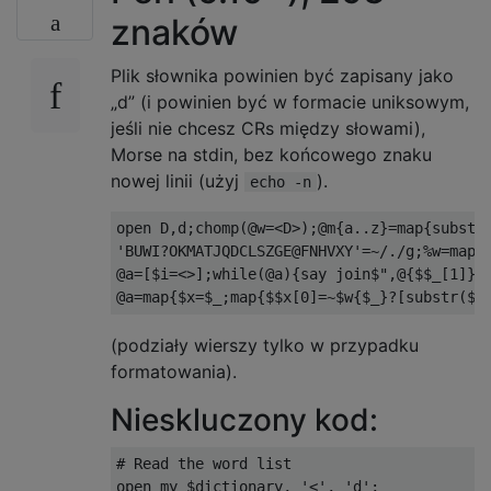
znaków
Plik słownika powinien być zapisany jako
„d” (i powinien być w formacie uniksowym,
jeśli nie chcesz CRs między słowami),
Morse na stdin, bez końcowego znaku
nowej linii (użyj
).
echo -n
open D,d;chomp(@w=<D>);@m{a..z}=map{substr(
'BUWI?OKMATJQDCLSZGE@FNHVXY'=~/./g;%w=map{$
@a=[$i=<>];while(@a){say join$",@{$$_[1]}fo
(podziały wierszy tylko w przypadku
formatowania).
Nieskluczony kod:
# Read the word list

open my $dictionary, '<', 'd';
