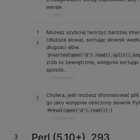
wersje.
—
Falko
1
Możesz szybciej tworzyć bardziej inter
(dłuższe słowa), sortując słownik wedł
długości słów.
d=sorted(open('d').read().split(),ke
zrób to zewnętrznie, wstępnie sortując
sposób.
—
Greg Hewgill
Cholera, jeśli możesz sformatować plik
go jako wstępnie obliczony słownik Pyt
:)
M=eval(open('d').read())
—
Greg Hewgill
Perl (5.10+), 293
3