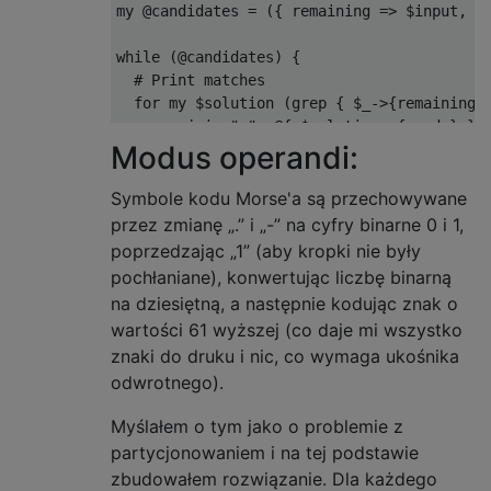
my @candidates = ({ remaining => $input, wo
while (@candidates) {

  # Print matches

  for my $solution (grep { $_->{remaining} 
    say join " ", @{ $solution->{words} }; 
Modus operandi:
  } 

  # Generate new solutions

  @candidates = map {

Symbole kodu Morse'a są przechowywane
    my $candidate = $_;

przez zmianę „.” i „-” na cyfry binarne 0 i 1,
    map {

poprzedzając „1” (aby kropki nie były
      $candidate->{remaining} =~ $morse_wor
pochłaniane), konwertując liczbę binarną
        ? {

na dziesiętną, a następnie kodując znak o
          remaining => substr( $candidate->
wartości 61 wyższej (co daje mi wszystko
          words => [ @{ $candidate->{words}
znaki do druku i nic, co wymaga ukośnika
        }

        : ()

odwrotnego).
    } @words

Myślałem o tym jako o problemie z
  } @candidates;

partycjonowaniem i na tej podstawie
zbudowałem rozwiązanie. Dla każdego