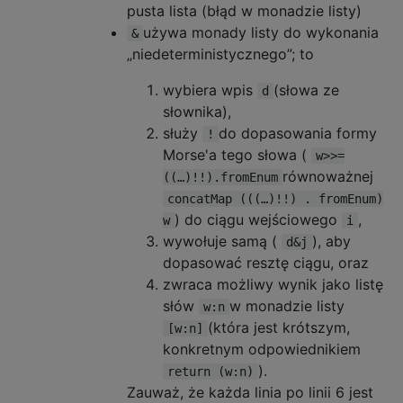
pusta lista (błąd w monadzie listy)
używa monady listy do wykonania
&
„niedeterministycznego”; to
wybiera wpis
(słowa ze
d
słownika),
służy
do dopasowania formy
!
Morse'a tego słowa (
w>>=
równoważnej
((…)!!).fromEnum
concatMap (((…)!!) . fromEnum)
) do ciągu wejściowego
,
w
i
wywołuje samą (
), aby
d&j
dopasować resztę ciągu, oraz
zwraca możliwy wynik jako listę
słów
w monadzie listy
w:n
(która jest krótszym,
[w:n]
konkretnym odpowiednikiem
).
return (w:n)
Zauważ, że każda linia po linii 6 jest