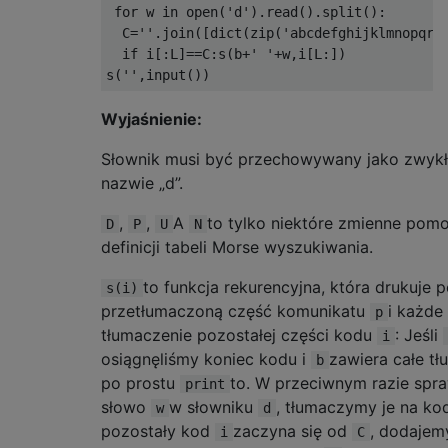
 for w in open('d').read().split():

  C=''.join([dict(zip('abcdefghijklmnopqrs
  if i[:L]==C:s(b+' '+w,i[L:])

Wyjaśnienie:
Słownik musi być przechowywany jako zwykły
nazwie „d”.
,
,
A
to tylko niektóre zmienne pomo
D
P
U
N
definicji tabeli Morse wyszukiwania.
to funkcja rekurencyjna, która drukuje 
s(i)
przetłumaczoną część komunikatu
i każde
p
tłumaczenie pozostałej części kodu
: Jeśli
i
osiągnęliśmy koniec kodu i
zawiera całe tł
b
po prostu
to. W przeciwnym razie sp
print
słowo
w słowniku
, tłumaczymy je na ko
w
d
pozostały kod
zaczyna się od
, dodaje
i
C