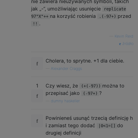
nie zawiera nieużywanych symboli, takich
jak „-”, umożliwiając usunięcie
replicate
na korzyść robienia
przed
97"X"++
.(-97+)
.
!!
—
Kevin Reid
źródło
Cholera, to sprytne. +1 dla ciebie.
—
Alexander Craggs
1
Czy wiesz, że
można to
(+(-97))
przepisać jako
?
(-97+)
—
dumny haskeller
Powinieneś usunąć trzecią definicję h
i zamiast tego dodać
do
|0<1=[]
drugiej definicji