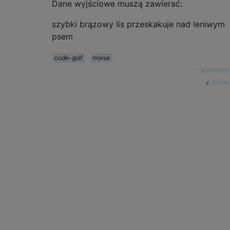
Dane wyjściowe muszą zawierać:
szybki brązowy lis przeskakuje nad leniwym
psem
code-golf
morse
—
Komintern
źródło