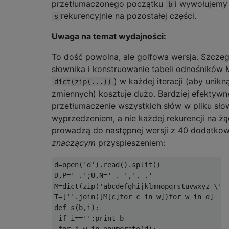
przetłumaczonego początku
i wywołujemy 
b
rekurencyjnie na pozostałej części.
s
Uwaga na temat wydajności:
To dość powolna, ale golfowa wersja. Szczeg
słownika i konstruowanie tabeli odnośników 
) w każdej iteracji (aby unikn
dict(zip(...))
zmiennych) kosztuje dużo. Bardziej efektywn
przetłumaczenie wszystkich słów w pliku sło
wyprzedzeniem, a nie każdej rekurencji na ż
prowadzą do następnej wersji z 40 dodatkow
znaczącym
przyspieszeniem:
d=open('d').read().split()

D,P='-.';U,N='-.-','.-.'

M=dict(zip('abcdefghijklmnopqrstuvwxyz-\'2
T=[''.join([M[c]for c in w])for w in d]

def s(b,i):

 if i=='':print b

 for j,w in enumerate(d):
