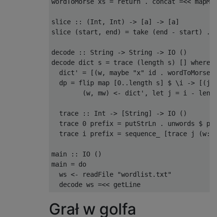
wordToMorse xs = return . concat =<< mapM (
slice :: (Int, Int) -> [a] -> [a]

slice (start, end) = take (end - start) . d
decode :: String -> String -> IO ()

decode dict s = trace (length s) [] where

  dict' = [(w, maybe "x" id . wordToMorse $
  dp = flip map [0..length s] $ \i -> [(j, 
        (w, mw) <- dict', let j = i - lengt
  trace :: Int -> [String] -> IO ()

  trace 0 prefix = putStrLn . unwords $ pre
  trace i prefix = sequence_ [trace j (w:pr
main :: IO ()

main = do

  ws <- readFile "wordlist.txt"

Grał w golfa