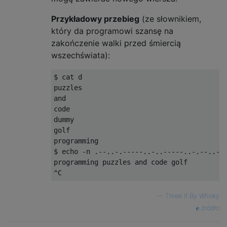
Przykładowy przebieg
(ze słownikiem,
który da programowi szansę na
zakończenie walki przed śmiercią
wszechświata):
$ cat d

puzzles

and

code

dummy

golf

programming

$ echo -n .--..-.-----..-..-----..-.--..--.
programming puzzles and code golf

—
Three If By Whisky
źródło