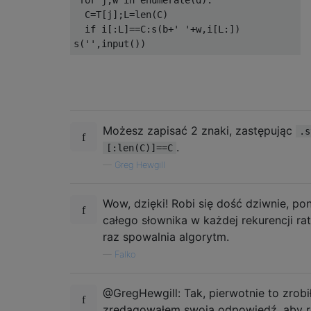
  C=T[j];L=len(C)

  if i[:L]==C:s(b+' '+w,i[L:])

Możesz zapisać 2 znaki, zastępując
.s
.
[:len(C)]==C
—
Greg Hewgill
Wow, dzięki! Robi się dość dziwnie, p
całego słownika w każdej rekurencji ratu
raz spowalnia algorytm.
—
Falko
@GregHewgill: Tak, pierwotnie to zrobi
zredagowałem swoją odpowiedź, aby r