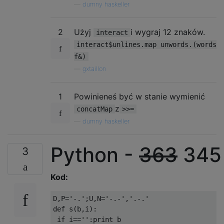
—
dumny haskeller
2
Użyj
i wygraj 12 znaków.
interact
interact$unlines.map unwords.(words
f&)
—
gxtaillon
1
Powinieneś być w stanie wymienić
z
concatMap
>>=
—
dumny haskeller
Python -
363
345
3
Kod:
D,P='-.';U,N='-.-','.-.'

def s(b,i):

 if i=='':print b
