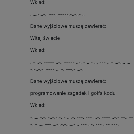
Wkład:
......-...-.. ---. -----.-..-..- ..
Dane wyjściowe muszą zawierać:
Witaj świecie
Wkład:
. - ..-. ----- ..-.. ----- ..-. - .. - ... --- .. - ...-.... ...
-.-..-.-. ---- ... -. ---.-....-.
Dane wyjściowe muszą zawierać:
programowanie zagadek i golfa kodu
Wkład:
-..... -.-..-..-.-.-. - ....-. ---. --- ...-. ---- ..-.- --.. --
-. - .... --- ...-..-.-......-... --- ..-. --- ..-- ---.