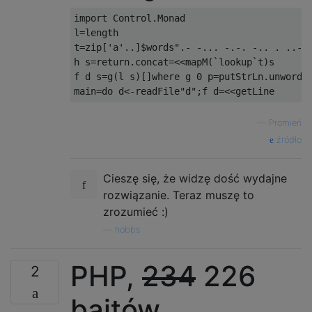
import Control.Monad

l=length

t=zip['a'..]$words".- -... -.-. -.. . ..-. 
h s=return.concat=<<mapM(`lookup`t)s

f d s=g(l s)[]where g 0 p=putStrLn.unwords
—
Promień
źródło
Cieszę się, że widzę dość wydajne
rozwiązanie. Teraz muszę to
zrozumieć :)
—
hobbs
PHP,
234
226
2
bajtów