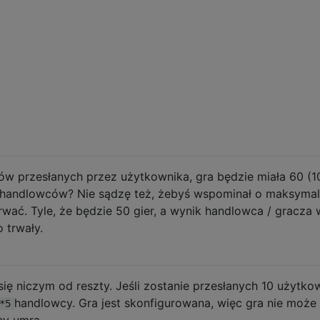
mów przesłanych przez użytkownika, gra będzie miała 60 (1
 handlowców? Nie sądzę też, żebyś wspominał o maksymaln
trwać. Tyle, że będzie 50 gier, a wynik handlowca / gracza 
 trwały.
 się niczym od reszty. Jeśli zostanie przesłanych 10 użytk
handlowcy. Gra jest skonfigurowana, więc gra nie może
*5
cy umrą.