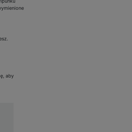
wipunku
wymienione
esz.
ę, aby