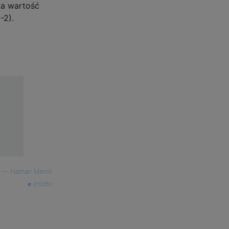
na wartość
-2).
—
Nathan Merrill
źródło