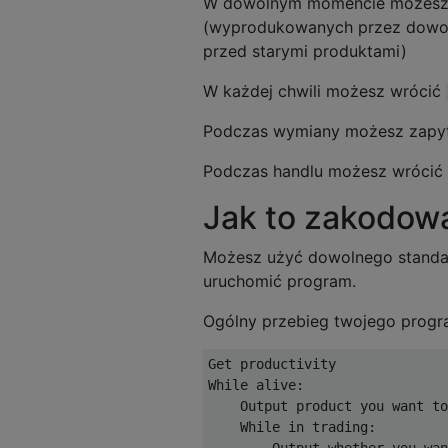
W dowolnym momencie możesz
(wyprodukowanych przez dowol
przed starymi produktami)
W każdej chwili możesz wrócić
Podczas wymiany możesz zapy
Podczas handlu możesz wrócić
Jak to zakodow
Możesz użyć dowolnego standa
uruchomić program.
Ogólny przebieg twojego progr
Get productivity

While alive:

    Output product you want to
    While in trading:

        Output whether you wan