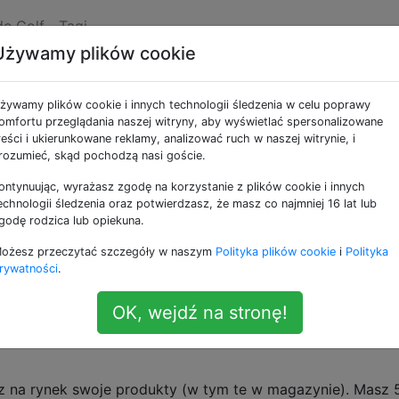
de Golf
Tagi
Używamy plików cookie
żywamy plików cookie i innych technologii śledzenia w celu poprawy
omfortu przeglądania naszej witryny, aby wyświetlać spersonalizowane
reści i ukierunkowane reklamy, analizować ruch w naszej witrynie, i
 mając nadzieję na zysk. Istnieje 5 dóbr, które ludzie ch
rozumieć, skąd pochodzą nasi goście.
przywileje i
łuczniki. Poczynając od zimy, musisz zdecy
E
ontynuując, wyrażasz zgodę na korzystanie z plików cookie i innych
jesz i spędzasz dni handlując dla zysku.
echnologii śledzenia oraz potwierdzasz, że masz co najmniej 16 lat lub
godę rodzica lub opiekuna.
ożesz przeczytać szczegóły w naszym
Polityka plików cookie
i
Polityka
rywatności
.
go produktu w magazynie. Każdego roku zużyjesz 2 każde
ę 5 produktów wraz z ilością, jaką będziesz w stanie wyp
OK, wejdź na stronę!
. Następnie zwrócisz litery od A do E decydują
C,12-D,4-E
sz na rynek swoje produkty (w tym te w magazynie). Masz 5