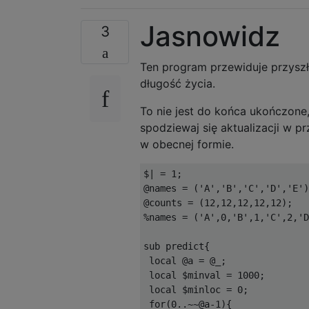
Jasnowidz
3
Ten program przewiduje przyszł
długość życia.
To nie jest do końca ukończone,
spodziewaj się aktualizacji w p
w obecnej formie.
$| = 1;

@names = ('A','B','C','D','E')
@counts = (12,12,12,12,12);

%names = ('A',0,'B',1,'C',2,'D
sub predict{

 local @a = @_;

 local $minval = 1000;

 local $minloc = 0;

 for(0..~~@a-1){
