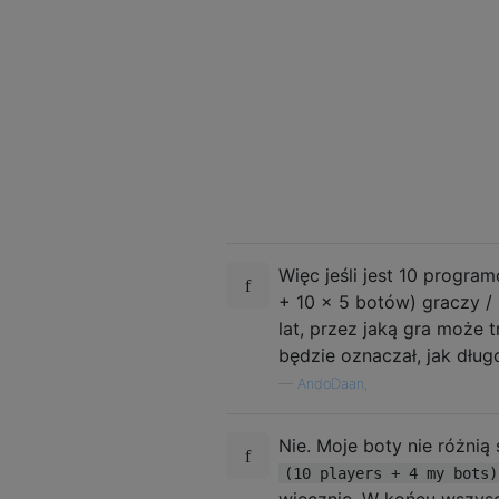
Więc jeśli jest 10 progra
+ 10 x 5 botów) graczy /
lat, przez jaką gra może 
będzie oznaczał, jak długo
—
AndoDaan,
Nie. Moje boty nie różnią
(10 players + 4 my bots)
wiecznie. W końcu wszys