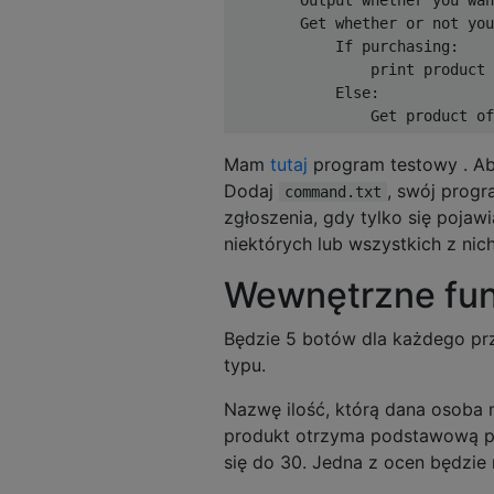
        Get whether or not you
            If purchasing:

                print product 
            Else:

Mam
tutaj
program testowy . Ab
Dodaj
, swój prog
command.txt
zgłoszenia, gdy tylko się poja
niektórych lub wszystkich z nic
Wewnętrzne fu
Będzie 5 botów dla każdego prz
typu.
Nazwę ilość, którą dana osob
produkt otrzyma podstawową p
się do 30. Jedna z ocen będzie 