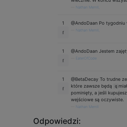
—
Nathan Merrill,
1
@AndoDaan Po tygodniu 
—
Nathan Merrill,
1
@AndoDaan Jestem zajęt
—
EaterOfCode
1
@BetaDecay To trudne ze
które zawsze będą
mia
q
pominięty, a jeśli kupuje
wejściowe są oczywiste.
—
Nathan Merrill
Odpowiedzi: