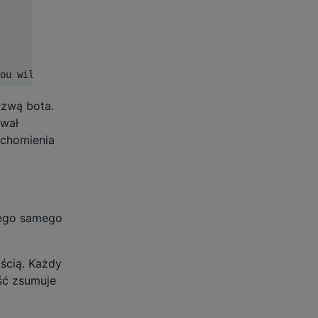
azwą bota.
awał
uchomienia
tego samego
ścią. Każdy
ść zsumuje