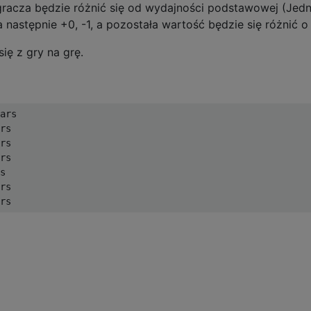
racza będzie różnić się od wydajności podstawowej (Jed
a następnie +0, -1, a pozostała wartość będzie się różnić o 
ę z gry na grę.
ars

rs

rs

rs

s

rs
