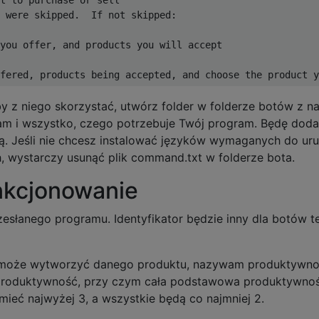
 were skipped.  If not skipped:

you offer, and products you will accept

y z niego skorzystać, utwórz folder w folderze botów z n
ram i wszystko, czego potrzebuje Twój program. Będę dod
wią. Jeśli nie chcesz instalować języków wymaganych do ur
h, wystarczy usunąć plik command.txt w folderze bota.
nkcjonowanie
esłanego programu. Identyfikator będzie inny dla botów 
a może wytworzyć danego produktu, nazywam produktywno
roduktywność, przy czym cała podstawowa produktywno
mieć najwyżej 3, a wszystkie będą co najmniej 2.