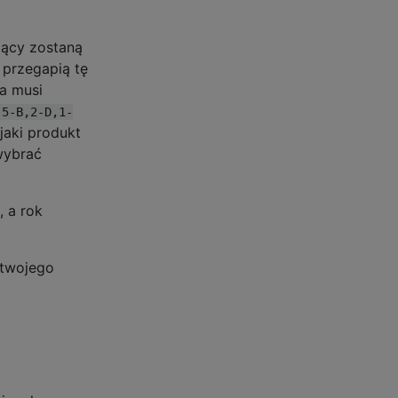
jący zostaną
 przegapią tę
a musi
5-B,2-D,1-
jaki produkt
wybrać
, a rok
 twojego