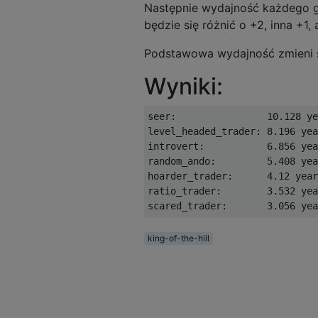
Następnie wydajność każdego g
będzie się różnić o +2, inna +1, 
Podstawowa wydajność zmieni si
Wyniki:
seer:                10.128 ye
level_headed_trader: 8.196 yea
introvert:           6.856 yea
random_ando:         5.408 yea
hoarder_trader:      4.12 year
ratio_trader:        3.532 yea
king-of-the-hill