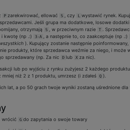
z
zarekwirować, ellować
, czy
wystawić rynek. Kupu
P
S
L
sprzedawcami. Jeśli grupa ma dodatkowe, losowe dodatki
 pomijany, otrzymają
, w przeciwnym razie
. Sprzedawc
S
T
i kwotę (np .:)
, a następnie to, co zaakceptuje (np .:)
3-A
wszystkich
). Kupujący zostanie następnie poinformowany, 
nie produkty, które sprzedawca weźmie za niego, i może 
ego sprzedawany (np. Za nic
lub
za nic).
D
X
akcji lub po wyjściu z rynku zużyjesz 2 każdego produktu
 mniej niż 2 z 1 produktu, umrzesz (i zdałeś
).
Q
ich lat, a po 50 grach twoje wyniki zostaną uśrednione dla
hy
 wrócić
do zapytania o swoje towary
G