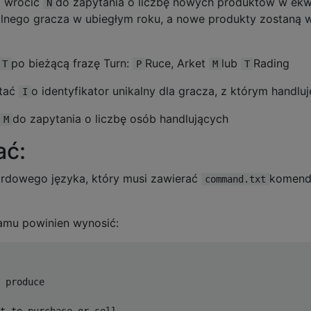
 wrócić
do zapytania o liczbę nowych produktów w ek
N
nego gracza w ubiegłym roku, a nowe produkty zostaną 
po bieżącą frazę Turn:
Ruce, Arket
lub
Rading
T
P
M
T
tać
o identyfikator unikalny dla gracza, z którym handluj
I
do zapytania o liczbę osób handlujących
M
ać:
rdowego języka, który musi zawierać
komend
command.txt
amu powinien wynosić:
 produce

t to purchase or sell
