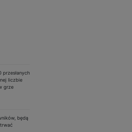
0 przesłanych
ej liczbie
w grze
owników, będą
 trwać