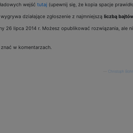
kładowych wejść
tutaj
(upewnij się, że kopia spacje prawidł
 wygrywa działające zgłoszenie z najmniejszą
liczbą bajtó
y 26 lipca 2014 r. Możesz opublikować rozwiązania, ale n
mi znać w komentarzach.
—
Christoph Bö