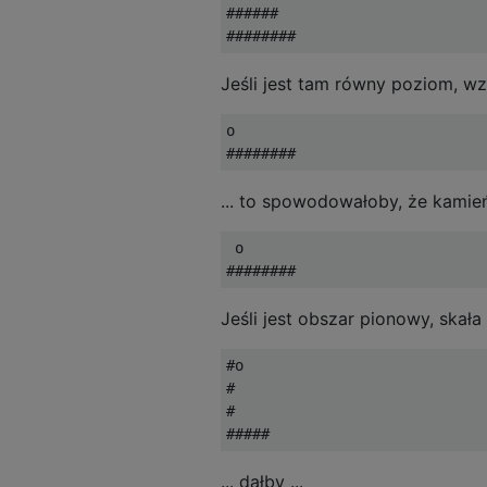
######

Jeśli jest tam równy poziom, wz
o

... to spowodowałoby, że kamień
 o

Jeśli jest obszar pionowy, skała 
#o

#

#

... dałby ...