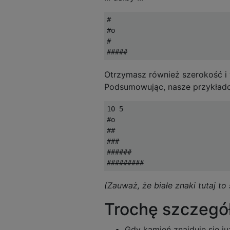
#

#o

#

Otrzymasz również szerokość i
Podsumowując, nasze przykłado
10 5

#o        

##        

###       

######    

(Zauważ, że białe znaki tutaj to
Trochę szczegó
Gdy kamień znajduje się j