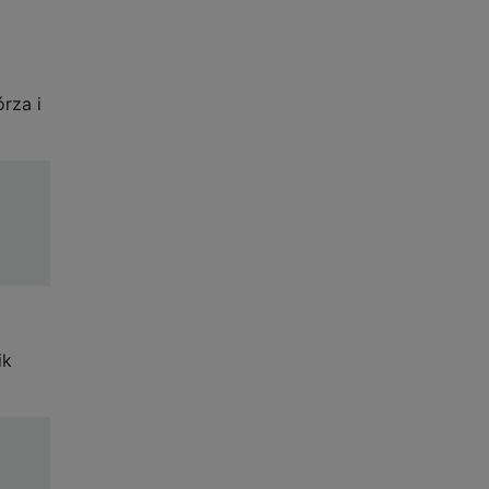
rza i
ik