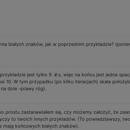
umna białych znaków, jak w poprzednim przykładzie? (poni
przykładzie jest tylko 9
s, więc na końcu jest jedna spac
#
i 10. W tym przypadku (po kilku iteracjach) skała położył
i na dole -prawy róg).
 po prostu zastanawiałem się, czy możemy założyć, że
zaw
tyczy to twoich innych przykładów. (To powiedziawszy, tw
ie mają końcowych białych znaków).