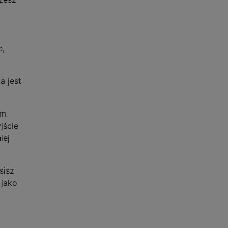
e,
a jest
am
jście
iej
sisz
 jako