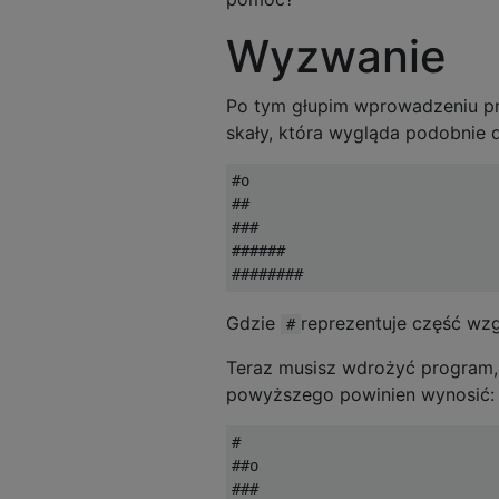
Wyzwanie
Po tym głupim wprowadzeniu pr
skały, która wygląda podobnie 
#o        

##

###

######

Gdzie
reprezentuje część wz
#
Teraz musisz wdrożyć program, 
powyższego powinien wynosić:
#        

##o

###
