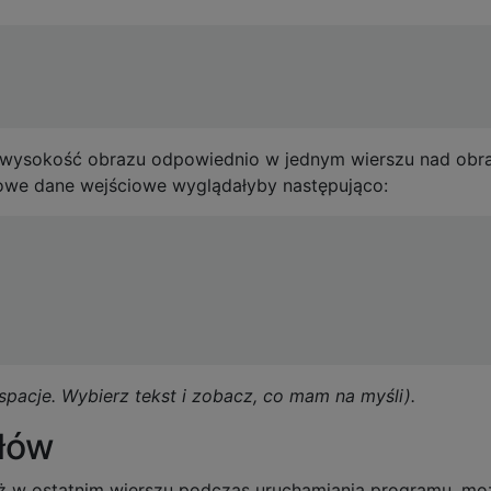
 wysokość obrazu odpowiednio w jednym wierszu nad obr
we dane wejściowe wyglądałyby następująco:
 spacje. Wybierz tekst i zobacz, co mam na myśli).
łów
uż w ostatnim wierszu podczas uruchamiania programu, mo