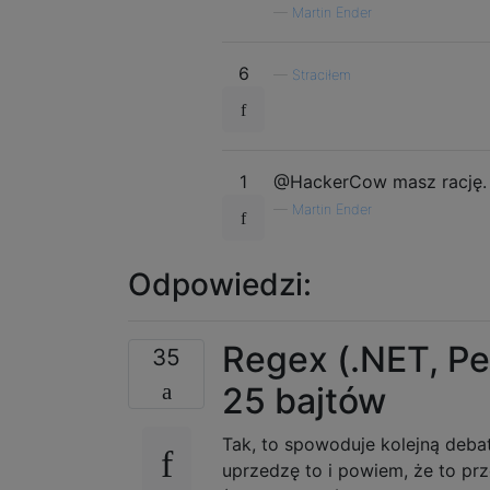
—
Martin Ender
6
—
Straciłem
1
@HackerCow masz rację. 
—
Martin Ender
Odpowiedzi:
Regex (.NET, Per
35
25 bajtów
Tak, to spowoduje kolejną deba
uprzedzę to i powiem, że to prz