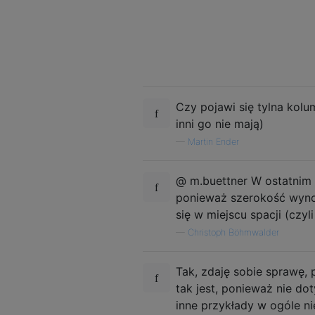
Czy pojawi się tylna kol
inni go nie mają)
—
Martin Ender
@ m.buettner W ostatnim 
ponieważ szerokość wynos
się w miejscu spacji (czyl
—
Christoph Böhmwalder
Tak, zdaję sobie sprawę,
tak jest, ponieważ nie do
inne przykłady w ogóle n