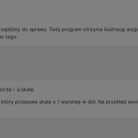
zejdźmy do sprawy. Twój program otrzyma ilustrację wzgó
do tego:
górza i
skałę.
o
który przesuwa skałę o 1 warstwę w dół. Na przykład wyn