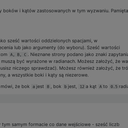
wy boków i kątów zastosowanych w tym wyzwaniu. Pamiętaj
ko sześć wartości oddzielonych spacjami, w
cenia lub jako argumenty (do wyboru). Sześć wartości
ątom
. Nieznane strony podano jako znaki zapytani
A, B, C
y muszą być wyrażone w radianach. Możesz założyć, że wa
usisz niczego sprawdzać). Możesz również założyć, że tró
y, a wszystkie boki i kąty są niezerowe.
 mówi, że bok
jest
, bok
jest,
a kąt
to
radi
a
8
b
12
A
0.5
tym samym formacie co dane wejściowe - sześć liczb