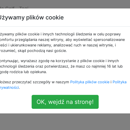
de Golf
Tagi
Używamy plików cookie
rójkątów za pomocą
żywamy plików cookie i innych technologii śledzenia w celu poprawy
omfortu przeglądania naszej witryny, aby wyświetlać spersonalizowane
reści i ukierunkowane reklamy, analizować ruch w naszej witrynie, i
rozumieć, skąd pochodzą nasi goście.
ontynuując, wyrażasz zgodę na korzystanie z plików cookie i innych
rygonometrii ze szkoły średniej! Wyzwanie polega na rozwi
echnologii śledzenia oraz potwierdzasz, że masz co najmniej 16 lat lub
h trójkątów. I jak to zwykle jest w golfie kodu, wygrywa
godę rodzica lub opiekuna.
ożesz przeczytać szczegóły w naszym
Polityka plików cookie
i
Polityka
rywatności
.
 moja referencyjna implementacja w Pythonie ma obecnie
83
ędziesz w stanie grać w golfa o wiele mniejsze.
OK, wejdź na stronę!
ekcja na Wikipedii powinna zacząć:
Trójkąt: Obliczanie bokó