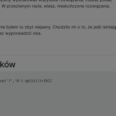
. W przeciwnym razie, wiesz, nieskończone rozwiązania.
byłem tu zbyt niejasny. Chodziło mi o to, że jeśli istniej
isz wyprowadzić oba.
aków
ce('?','0').split())+[0]]
