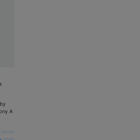
a
aby
rony A
 Randall
źródło