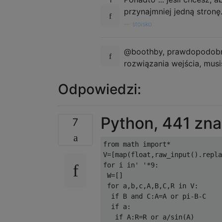
przynajmniej jedną stronę
—
stoisko
@boothby, prawdopodobnie 
rozwiązania wejścia, mus
Odpowiedzi:
Python, 441 zn
7
from math import*

V=[map(float,raw_input().repla
for i in' '*9:

 W=[]

 for a,b,c,A,B,C,R in V:

  if B and C:A=A or pi-B-C

  if a:

   if A:R=R or a/sin(A)
