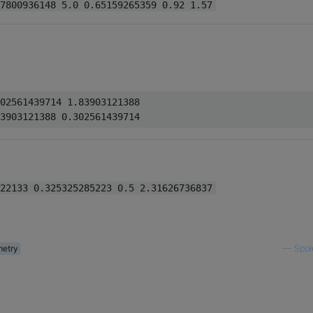
7800936148 5.0 0.65159265359 0.92 1.57
02561439714 1.83903121388

22133 0.325325285223 0.5 2.31626736837
metry
—
Społ