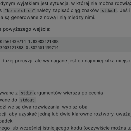
edynym wyjątkiem jest sytuacja, w której nie można rozwią
as
należy zapisać ciąg znaków
. Jeśli
"No solution"
stdout
a są generowane z nową linią między nimi.
la powyższego wejścia:
02561439714 1.83903121388

użej precyzji, ale wymagane jest co najmniej kilka miejsc
tywane z
argumentów wiersza polecenia
stdin
ywane do
stdout
możliwe są dwa rozwiązania, wypisz oba
macji, aby uzyskać jedną lub dwie klarowne roztwory, uważaj
padek
go lub wcześniej istniejącego kodu (oczywiście można 