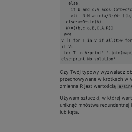
   else:

    if b and c:A=acos((b*b+c*c
    elif R:N=asin(a/R);W+=[(b,
  else:a=R*sin(A)

  W+=[(b,c,a,B,C,A,R)]

 V=W

V=[T for T in V if all(t>0 for
if V:

 for T in V:print' '.join(map(
Czy Twój typowy wyzwalacz obl
przechowywane w krotkach w V.
zmienna R jest wartością
a/sin
Używam sztuczki, w której wartoś
uniknąć mnóstwa redundantnej lo
lub kąta.