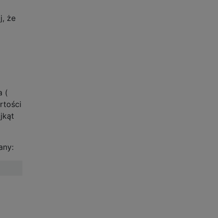
, że
a (
rtości
jkąt
any: