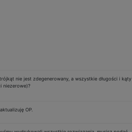
ójkąt nie jest zdegenerowany, a wszystkie długości i kąty
i niezerowe)?
ktualizuję OP.
 abyśmy wydrukowali wszystkie rozwiązania, musisz podać