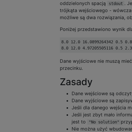
oddzielonych spacją
. J
stdout
trójkąta wejściowego - wówcz
możliwe są dwa rozwiązania, ob
Poniżej przedstawiono wynik d
8.0 12.0 16.0899264342 0.5 0.8
Dane wyjściowe nie muszą mieć d
przecinku.
Zasady
Dane wejściowe są odczy
Dane wyjściowe są zapis
Jeśli dla danego wejścia 
Jeśli jest zbyt mało infor
jest to
przy
"No solution"
Nie można użyć wbudowane