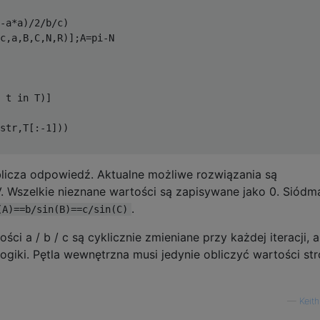
-a*a)/2/b/c)

c,a,B,C,N,R)];A=pi-N

 t in T)]

str,T[:-1]))

icza odpowiedź. Aktualne możliwe rozwiązania są
 Wszelkie nieznane wartości są zapisywane jako 0. Siódm
.
(A)==b/sin(B)==c/sin(C)
ci a / b / c są cyklicznie zmieniane przy każdej iteracji, 
giki. Pętla wewnętrzna musi jedynie obliczyć wartości st
—
Keith