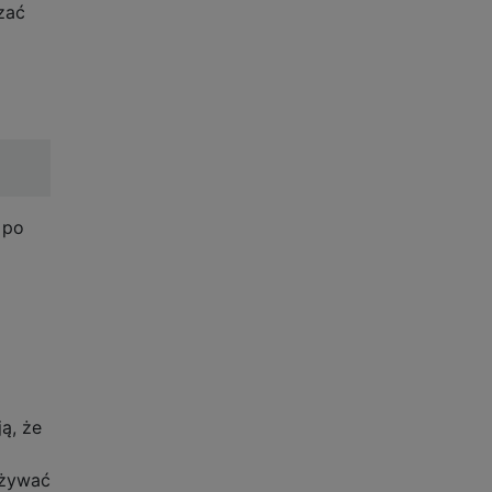
zać
 po
ą, że
używać