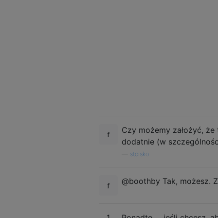
Czy możemy założyć, że tr
dodatnie (w szczególnośc
—
stoisko
@boothby Tak, możesz. Za
1
Ponadto ... jeśli chcesz,