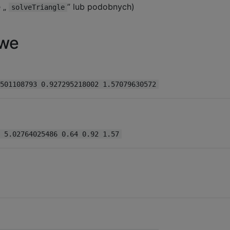
e „
” lub podobnych)
solveTriangle
owe
501108793 0.927295218002 1.57079630572
 5.02764025486 0.64 0.92 1.57