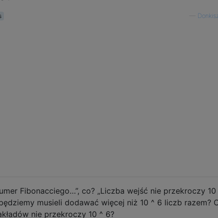
s
—
Donkis
mer Fibonacciego…”, co? „Liczba wejść nie przekroczy 10
 będziemy musieli dodawać więcej niż 10 ^ 6 liczb razem? 
akładów nie przekroczy 10 ^ 6?