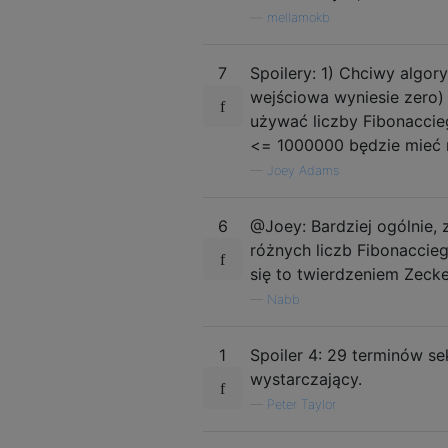
—
mellamokb
7
Spoilery: 1) Chciwy algor
wejściowa wyniesie zero)
używać liczby Fibonaccie
<= 1000000 będzie mieć n
—
Joey Adams
6
@Joey: Bardziej ogólnie, 
różnych liczb Fibonaccieg
się to twierdzeniem Zecke
—
Nabb
1
Spoiler 4: 29 terminów se
wystarczający.
—
Peter Taylor