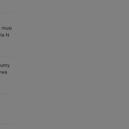
e musi
dla N
 sumy
zywa