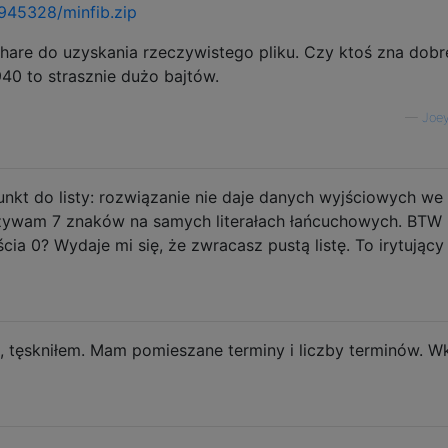
4945328/minfib.zip
are do uzyskania rzeczywistego pliku. Czy ktoś zna dob
40 to strasznie dużo bajtów.
—
Joe
kt do listy: rozwiązanie nie daje danych wyjściowych we
żywam 7 znaków na samych literałach łańcuchowych. BTW
ścia 0? Wydaje mi się, że zwracasz pustą listę. To irytujący
ę, tęskniłem. Mam pomieszane terminy i liczby terminów. W