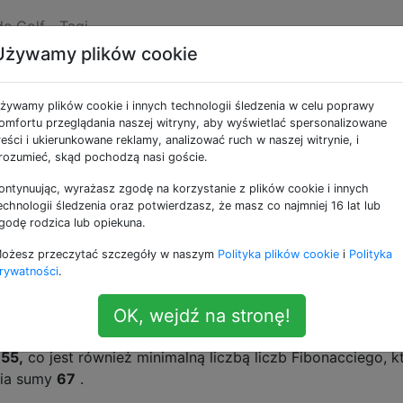
de Golf
Tagi
Używamy plików cookie
nie fibonacciego!
żywamy plików cookie i innych technologii śledzenia w celu poprawy
omfortu przeglądania naszej witryny, aby wyświetlać spersonalizowane
reści i ukierunkowane reklamy, analizować ruch w naszej witrynie, i
rozumieć, skąd pochodzą nasi goście.
ontynuując, wyrażasz zgodę na korzystanie z plików cookie i innych
6
 całkowitą N (mniejszą niż 10
), znajdź minimalny sposób
echnologii śledzenia oraz potwierdzasz, że masz co najmniej 16 lat lub
ając tylko liczb Fibonacciego - ta partycja nazywa się
godę rodzica lub opiekuna.
ożesz przeczytać szczegóły w naszym
Polityka plików cookie
i
Polityka
rywatności
.
nacciego więcej niż jeden raz i jeśli istnieje więcej niż je
OK, wejdź na stronę!
we to
67,
wówczas jednym z możliwych wyników może by
,55,
co jest również minimalną liczbą liczb Fibonacciego, k
nia sumy
67
.