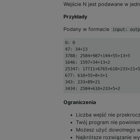
Wejście N jest podawane w jedn
Przykłady
Podany w formacie
input: outp
0: 0

47: 34+13

3788: 2584+987+144+55+13+5

1646: 1597+34+13+2

25347: 17711+6765+610+233+21+5
677: 610+55+8+3+1

343: 233+89+21

Ograniczenia
Liczba wejść nie przekroc
Twój program nie powinien
Możesz użyć dowolnego w
Najkrótsze rozwiązanie w