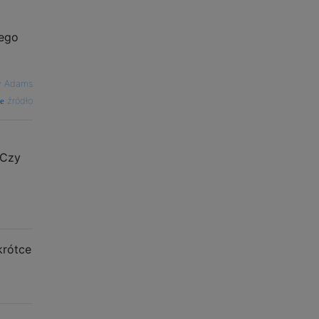
rego
y Adams
źródło
 Czy
krótce