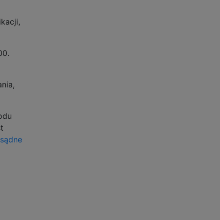
kacji,
00.
nia,
odu
t
zsądne