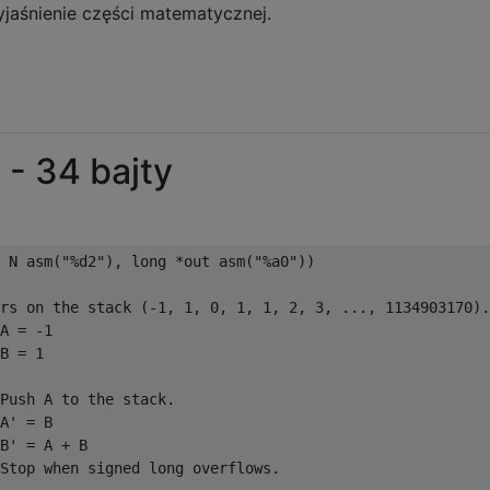
jaśnienie części matematycznej.
- 34 bajty
 N asm("%d2"), long *out asm("%a0"))

rs on the stack (-1, 1, 0, 1, 1, 2, 3, ..., 1134903170).

A = -1

B = 1

Push A to the stack.

A' = B

B' = A + B

Stop when signed long overflows.
