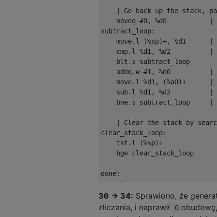
    | Go back up the stack, pa
    moveq #0, %d0           | 
subtract_loop:

    move.l (%sp)+, %d1      | 
    cmp.l %d1, %d2          | 
    blt.s subtract_loop

    addq.w #1, %d0          | 
    move.l %d1, (%a0)+      | 
    sub.l %d1, %d2          | 
    bne.s subtract_loop     | 
    | Clear the stack by searc
clear_stack_loop:

    tst.l (%sp)+

    bge clear_stack_loop

done:

36 → 34:
Sprawiono, że generat
zliczania, i naprawił
obudowę,
0