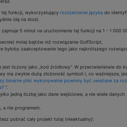
eraz.
tej funkcji, wykorzystujący
rozszerzenie języka
do identyfi
ślnie idą na stos).
ajmuje 5 minut na uruchomienie tej funkcji na 1 - 1 000 0
nie) mniej bajtów niż rozwiązanie GolfScript,
e byłoby zaakceptowanie tego jako najkrótszego rozwiąza
jest liczony jako „kod źródłowy”. W przeciwieństwie do k
 ma zwykle dużą złożoność symboli i, co ważniejsze, jes
zy binarne pliki wykonywalne powinny być uważane za ro
a?
”.
ylko jedną liczbę jako dane wejściowe, a nie wiele danych
ą, a nie programem.
esz pobrać cały projekt tutaj (nieaktualny):