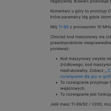
negatywnej
awarii powoduje t
N
Komentarz u góry to prototyp C 
które parametry idą gdzie (domy
Mój
TI-89
z procesorem 10 MHz z
Chociaż kod maszynowy ma (obec
prawdopodobnie niesprawiedliw
ponieważ:
Kod maszynowy zwykle nie 
źródłowego, kod maszynowy
niedrukowalny. Zobacz „
C
rozwiązanie dla gry w golf
To rozwiązanie przyjmuje t
wejściowych.
To rozwiązanie jest funkcj
Jeśli masz TI-89/92 / V200, moż