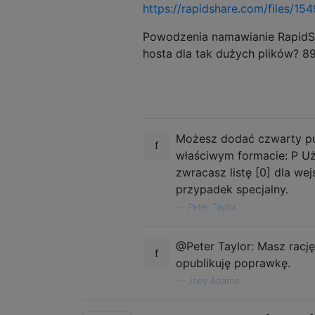
https://rapidshare.com/files/15
Powodzenia namawianie RapidSh
hosta dla tak dużych plików? 89
Możesz dodać czwarty pun
właściwym formacie: P U
zwracasz listę [0] dla wej
przypadek specjalny.
—
Peter Taylor
@Peter Taylor: Masz racj
opublikuję poprawkę.
—
Joey Adams