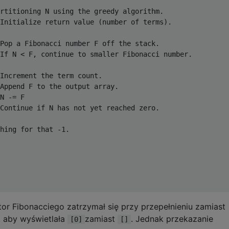
rtitioning N using the greedy algorithm.

Initialize return value (number of terms).

Pop a Fibonacci number F off the stack.

If N < F, continue to smaller Fibonacci number.

Increment the term count.

Append F to the output array.

N -= F

Continue if N has not yet reached zero.

hing for that -1.

or Fibonacciego zatrzymał się przy przepełnieniu zamiast
 aby wyświetlała
zamiast
. Jednak przekazanie
[0]
[]