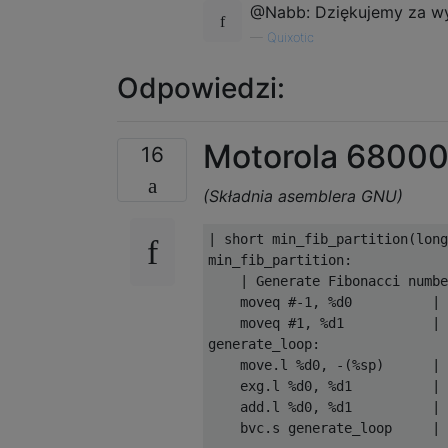
@Nabb: Dziękujemy za wy
—
Quixotic
Odpowiedzi:
Motorola 68000 
16
(Składnia asemblera GNU)
| short min_fib_partition(long
min_fib_partition:

    | Generate Fibonacci numbe
    moveq #-1, %d0          | 
    moveq #1, %d1           | 
generate_loop:

    move.l %d0, -(%sp)      | 
    exg.l %d0, %d1          | 
    add.l %d0, %d1          | 
    bvc.s generate_loop     | 