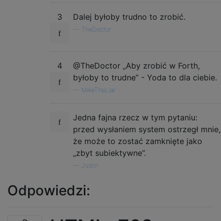
3
Dalej byłoby trudno to zrobić.
—
TheDoctor
4
@TheDoctor „Aby zrobić w Forth,
byłoby to trudne” - Yoda to dla ciebie.
—
MikeTheLiar
Jedna fajna rzecz w tym pytaniu:
przed wysłaniem system ostrzegł mnie,
że może to zostać zamknięte jako
„zbyt subiektywne”.
—
Justin
Odpowiedzi: