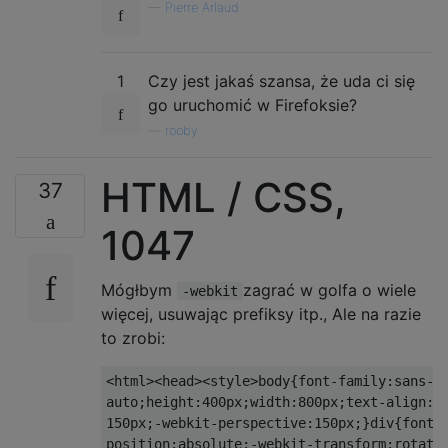
—
Pierre Arlaud
1
Czy jest jakaś szansa, że ​​uda ci się
go uruchomić w Firefoksie?
—
rooby
HTML / CSS,
37
1047
Mógłbym
zagrać w golfa o wiele
-webkit
więcej, usuwając prefiksy itp., Ale na razie
to zrobi:
<html><head><style>body{font-family:sans-se
auto;height:400px;width:800px;text-align:ju
150px;-webkit-perspective:150px;}div{font-s
position:absolute;-webkit-transform:rotateX