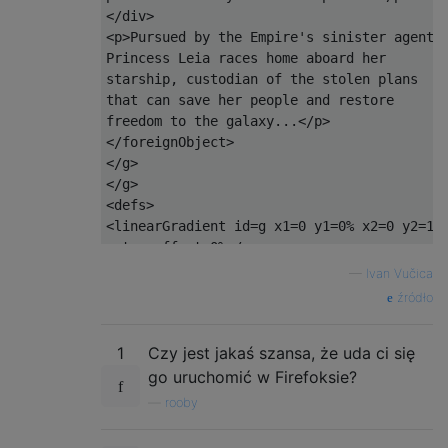
</div>                                     
<p>Pursued by the Empire's sinister agents,
Princess Leia races home aboard her        
starship, custodian of the stolen plans    
that can save her people and restore       
freedom to the galaxy...</p>               
</foreignObject>                           
</g>                                       
</g>                                       
<defs>                                     
<linearGradient id=g x1=0 y1=0% x2=0 y2=100
<stop offset=0% />                         
<stop offset=25% />                        
—
Ivan Vučica
<stop offset=35% stop-color=#fff />        
źródło
<stop offset=100% stop-color=#fff />       
</linearGradient>                          
1
Czy jest jakaś szansa, że ​​uda ci się
<mask id=m>                                
<rect width=100% height=100% fill=url(#g) /
go uruchomić w Firefoksie?
</mask>                                    
—
rooby
</defs>                                    
</svg>                                     