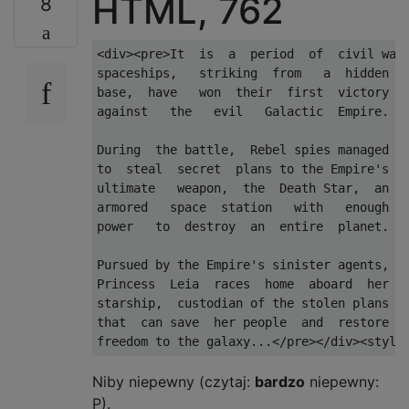
HTML, 762
8
<div><pre>It  is  a  period  of  civil war.
spaceships,   striking  from   a  hidden

base,  have   won  their  first  victory

against   the   evil   Galactic  Empire.

During  the battle,  Rebel spies managed

to  steal  secret  plans to the Empire's

ultimate   weapon,  the  Death Star,  an

armored   space  station   with   enough

power   to  destroy  an  entire  planet.

Pursued by the Empire's sinister agents,

Princess  Leia  races  home  aboard  her

starship,  custodian of the stolen plans

that  can save  her people  and  restore

Niby niepewny (czytaj:
bardzo
niepewny:
P).