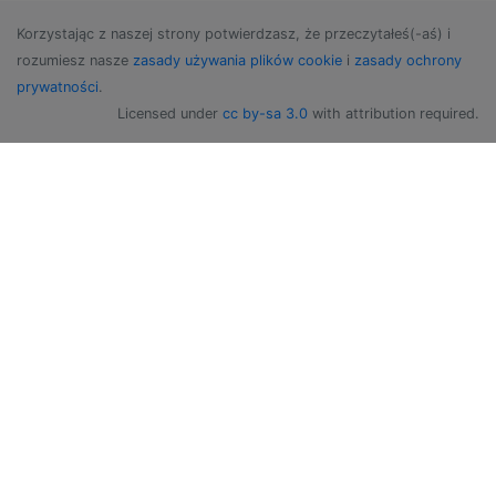
Korzystając z naszej strony potwierdzasz, że przeczytałeś(-aś) i
rozumiesz nasze
zasady używania plików cookie
i
zasady ochrony
prywatności
.
Licensed under
cc by-sa 3.0
with attribution required.