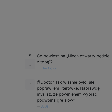
5
Co powiesz na „Niech czwarty będzie
z tobą”?
—
TheDoctor
@Doctor Tak właśnie było, ale
poprawiłem literówkę. Naprawdę
myślisz, że powinienem wybrać
podwójną grę słów?
—
Justin