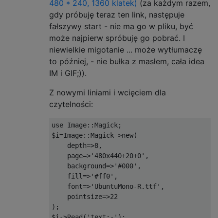
color: yellow;                             
480 * 240, 1360 klatek)
(za każdym razem,
overflow: hidden;                          
gdy próbuję teraz ten link, następuje
transform: rotateX(45deg);                 
fałszywy start - nie ma go w pliku, być
-webkit-transform: rotateX(45deg);         
może najpierw spróbuję go pobrać. I
}                                          
niewielkie migotanie ... może wytłumaczę
svg {                                      
to później, - nie bułka z masłem, cała idea
position: absolute;                        
IM i GIF;)).
width: 760px;                              
height: 100%;                              
Z nowymi liniami i wcięciem dla
czytelności:
use
Image
::
Magick
;
$i
=
Image
::
Magick
->
new
(
    depth
=>
8
,
    page
=>
'480x440+20+0'
,
    background
=>
'#000'
,
    fill
=>
'#ff0'
,
    font
=>
'UbuntuMono-R.ttf'
,
    pointsize
=>
22
);
$i
->
Read
(
'text:-'
);