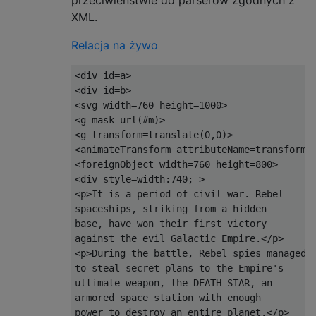
przeciwieństwie do parserów zgodnych z
XML.
Relacja na żywo
<div id=a>                                 
<div id=b>                                 
<svg width=760 height=1000>                
<g mask=url(#m)>                           
<g transform=translate(0,0)>               
<animateTransform attributeName=transform t
<foreignObject width=760 height=800>       
<div style=width:740; >                    
<p>It is a period of civil war. Rebel      
spaceships, striking from a hidden         
base, have won their first victory         
against the evil Galactic Empire.</p>      
<p>During the battle, Rebel spies managed  
to steal secret plans to the Empire's      
ultimate weapon, the DEATH STAR, an        
armored space station with enough          
power to destroy an entire planet.</p>     