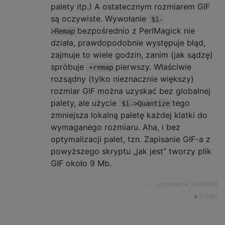
palety itp.) A ostatecznym rozmiarem GIF
są oczywiste. Wywołanie
$i-
bezpośrednio z PerlMagick nie
>Remap
działa, prawdopodobnie występuje błąd,
zajmuje to wiele godzin, zanim (jak sądzę)
spróbuje
pierwszy. Właściwie
+remap
rozsądny (tylko nieznacznie większy)
rozmiar GIF można uzyskać bez globalnej
palety, ale użycie
tego
$i->Quantize
zmniejsza lokalną paletę każdej klatki do
wymaganego rozmiaru. Aha, i bez
optymalizacji palet, tzn. Zapisanie GIF-a z
powyższego skryptu „jak jest” tworzy plik
GIF około 9 Mb.
—
użytkownik 2846289
źródło