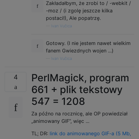
Zakładałbym, że zrobi to / -webkit /
</div>                                     
</div>                                     
-moz / (i zgolę jeszcze kilka
<style>                                    
postaci!), Ale popatrzę.
body {                                     
—
Ivan Vučica
margin: 0;                                 
width: 100%; height: 100%;                 
perspective: 700px;                        
Gotowy. (I nie jestem nawet wielkim
-webkit-perspective: 700px;                
fanem Gwiezdnych wojen ...)
background: url(http://vucica.net/s.php);  
—
Ivan Vučica
}                                          
#a {                                       
PerlMagick, program
position: absolute;                        
4
width: 100%;                               
661 + plik tekstowy
height: 700px;                             
bottom: 0;                                 
547 = 1208
transform-style: preserve-3d;              
}                                          
Za późno na rocznicę, ale OP powiedział
#b {                                       
margin: auto auto auto auto;               
„animowany GIF”, więc ...
width: 760px; height: 100%;                
TL; DR:
link do animowanego GIF-a (5 Mb,
font-family: Courier; font-weight: bold; te