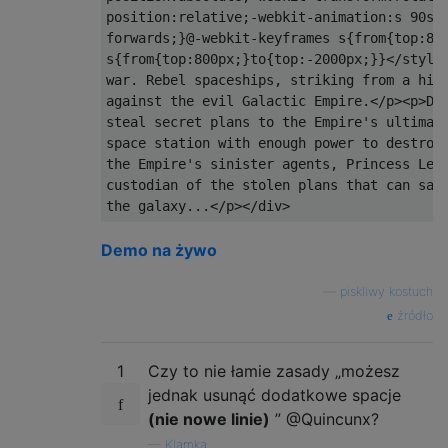
position:relative;-webkit-animation:s 90s l
forwards;}@-webkit-keyframes s{from{top:800
s{from{top:800px;}to{top:-2000px;}}</style>
war. Rebel spaceships, striking from a hidd
against the evil Galactic Empire.</p><p>Dur
steal secret plans to the Empire's ultimate
space station with enough power to destroy 
the Empire's sinister agents, Princess Leia
custodian of the stolen plans that can save
Demo na żywo
—
piskliwy kostuch
źródło
1
Czy to nie łamie zasady „możesz
jednak usunąć dodatkowe spacje
(nie nowe linie)
” @Quincunx?
—
Klamka