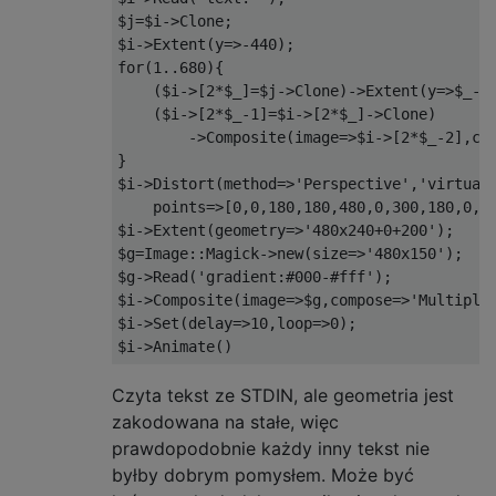
$j
=
$i
->
Clone
;
$i
->
Extent
(
y
=>-
440
);
for
(
1.
.
680
){
(
$i
->[
2
*
$_
]=
$j
->
Clone
)->
Extent
(
y
=>
$_
-
4
(
$i
->[
2
*
$_
-
1
]=
$i
->[
2
*
$_
]->
Clone
)
->
Composite
(
image
=>
$i
->[
2
*
$_
-
2
],
co
}
$i
->
Distort
(
method
=>
'Perspective'
,
'virtual
    points
=>[
0
,
0
,
180
,
180
,
480
,
0
,
300
,
180
,
0
,
4
$i
->
Extent
(
geometry
=>
'480x240+0+200'
);
$g
=
Image
::
Magick
->
new
(
size
=>
'480x150'
);
$g
->
Read
(
'gradient:#000-#fff'
);
$i
->
Composite
(
image
=>
$g
,
compose
=>
'Multiply
$i
->
Set
(
delay
=>
10
,
loop
=>
0
);
$i
->
Animate
()
Czyta tekst ze STDIN, ale geometria jest
zakodowana na stałe, więc
prawdopodobnie każdy inny tekst nie
byłby dobrym pomysłem. Może być