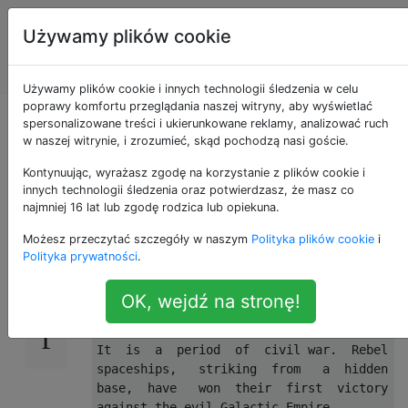
Programowanie
Tagi
Używamy plików cookie
puzzli i Code
Account
Golf
Używamy plików cookie i innych technologii śledzenia w celu
poprawy komfortu przeglądania naszej witryny, aby wyświetlać
Niech czwarty będzie
spersonalizowane treści i ukierunkowane reklamy, analizować ruch
w naszej witrynie, i zrozumieć, skąd pochodzą nasi goście.
z tobą!
Kontynuując, wyrażasz zgodę na korzystanie z plików cookie i
innych technologii śledzenia oraz potwierdzasz, że masz co
najmniej 16 lat lub zgodę rodzica lub opiekuna.
Możesz przeczytać szczegóły w naszym
Polityka plików cookie
i
Na cześć
Dnia Gwiezdnych wojen
napisz
24
Polityka prywatności
.
program, który wyświetli następujący tekst,
przewijając jak
indeksowanie Gwiezdnych
OK, wejdź na stronę!
wojen
:
It  is  a  period  of  civil war.  Rebel

spaceships,   striking  from   a  hidden

base,  have   won  their  first  victory

against the evil Galactic Empire.
