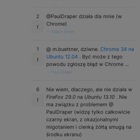
2
@PaulDraper działa dla mnie (w
Chrome)
—
Martin Ender
1
@ m.buettner, dziwne.
Chrome 34 na
Ubuntu 12.04
. Być może z tego
powodu zgłoszę błąd w Chrome ...
—
Paul Draper
6
Nie wiem, dlaczego, ale nie działa w
FireFox 29.0
na
Ubuntu 13.10
. Nie
ma związku z problemem @
PaulDraper (widzę tylko całkowicie
czarny ekran, z okazjonalnymi
migotaniem i cienką żółtą smugą na
środku ekranu)