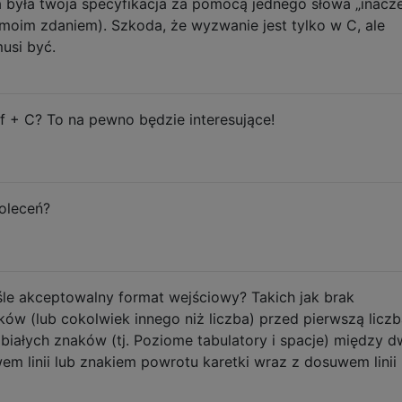
 była twoja specyfikacja za pomocą jednego słowa „inaczej
oim zdaniem). Szkoda, że ​​wyzwanie jest tylko w C, ale
usi być.
f + C? To na pewno będzie interesujące!
oleceń?
e akceptowalny format wejściowy? Takich jak brak
ów (lub cokolwiek innego niż liczba) przed pierwszą liczb
białych znaków (tj. Poziome tabulatory i spacje) między 
wem linii lub znakiem powrotu karetki wraz z dosuwem linii