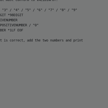
 "3" / "4" / "5" / "6" / "7" / "8" / "9"

GIT *98DIGIT

IVENUMBER

POSITIVENUMBER / "0"

BER *1LF EOF

t is correct, add the two numbers and print
