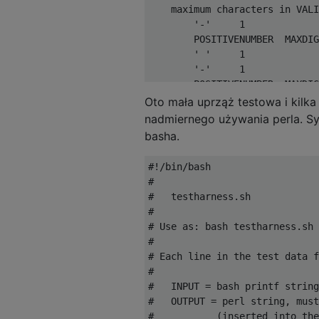
    maximum characters in VALI
        '-'     1

        POSITIVENUMBER  MAXDIG
        ' '     1

        '-'     1

        POSITIVENUMBER  MAXDIG
        LF      1

Oto mała uprząż testowa i kil
*/

nadmiernego używania perla. S
#define MAXDIGITS (99)

basha.
#define MAXVALIDINPUT (2*MAXDI
#!/bin/bash

void die() { printf("E\n"); ex
#

#   testharness.sh

/*

#

    Add two NUMBERs and print 
# Use as: bash testharness.sh 
been separated into POSITIVENU
#

# Each line in the test data f
Arguments:

#

    first       - pointer to L
#   INPUT = bash printf string
    firstSize   - size of 1st 
#   OUTPUT = perl string, must
    firstNegative   - is 1st #
#           (inserted into the