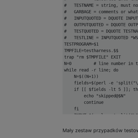
    second      - pointer to L
#   TESTNAME = string, must no
    secondSize  - size of 2nd 
#   GARBAGE = comments or what
    secondNegative  - is 2nd #
#   INPUTQUOTED = DQUOTE INPUT
    carry       - carry from p
#   OUTPUTQUOTED = DQUOTE OUTP
#   TESTQUOTED = DQUOTE TESTNA
Returns:

#   TESTLINE = INPUTQUOTED *WS
    sum[]       - sum

TESTPROGRAM=$1

    addNUMBERs()    - carry to
TMPFILE=testharness.$$

trap "rm $TMPFILE" EXIT

- Don't use complementDigit(po
N=0         # line number in t
*/

while read -r line; do

#define popDigit(p,s) ((s)--,(
    N=$((N+1))

#define complementDigit(c,n) (
    fields=$(perl -e 'split("\
    if [[ $fields -lt 5 ]]; th
#define pushSum(c) (*(--sumPoi
        echo "skipped@$N"

#define openSum() (pushSum(NUL
        continue

#define closeSum() ;

    fi

char    sum[MAXVALIDINPUT];

    INPUT=$(perl -e 'split("\"
char    *sumPointer = sum+size
    OUTPUT=$(perl -e 'split("\
int addNUMBERs(char *first, in
    TESTNAME=$(perl -e 'split(
Mały zestaw przypadków testo
        char *second, int seco
    printf -- "$INPUT" | $TEST
        int previousCarry) {
