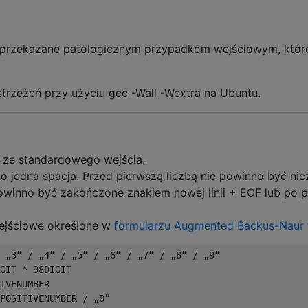
 przekazane patologicznym przypadkom wejściowym, któr
trzeżeń przy użyciu gcc -Wall -Wextra na Ubuntu.
ze standardowego wejścia.
ko jedna spacja. Przed pierwszą liczbą nie powinno być nic
winno być zakończone znakiem nowej linii + EOF lub po p
ejściowe określone w
formularzu Augmented Backus-Naur
 „3” / „4” / „5” / „6” / „7” / „8” / „9”

GIT * 98DIGIT

IVENUMBER

POSITIVENUMBER / „0”
