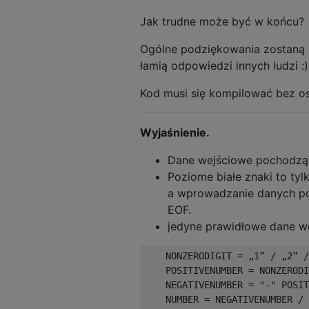
Jak trudne może być w końcu?
Ogólne podziękowania zostaną
łamią odpowiedzi innych ludzi :)
Kod musi się kompilować bez os
Wyjaśnienie.
Dane wejściowe pochodzą 
Poziome białe znaki to tyl
a wprowadzanie danych po
EOF.
jedyne prawidłowe dane w
    NONZERODIGIT = „1” / „2” /
    POSITIVENUMBER = NONZERODI
    NEGATIVENUMBER = "-" POSIT
    NUMBER = NEGATIVENUMBER / 