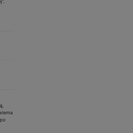
”.
ą,
dwiema
 po