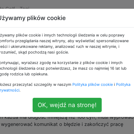
de Golf
Tagi
Używamy plików cookie
e dwie liczby w C.
żywamy plików cookie i innych technologii śledzenia w celu poprawy
omfortu przeglądania naszej witryny, aby wyświetlać spersonalizowane
reści i ukierunkowane reklamy, analizować ruch w naszej witrynie, i
knym, bezpiecznym językiem programowania na wysokim
rozumieć, skąd pochodzą nasi goście.
sta ustawiłeś następujące zadanie.
ontynuując, wyrażasz zgodę na korzystanie z plików cookie i innych
echnologii śledzenia oraz potwierdzasz, że masz co najmniej 16 lat lub
 liczby.
godę rodzica lub opiekuna.
wite oddzielone spacjami.
ożesz przeczytać szczegóły w naszym
Polityka plików cookie
i
Polityka
 na wejściu.
rywatności
.
być w 100% bezpieczny. Innymi słowy, musi działać popra
OK, wejdź na stronę!
dane wejściowe są rzeczywiście dwiema liczbami całkowity
ch każda ma długość mniejszą niż 100 cyfr, musi wyprowad
 wygenerować komunikat o błędzie i zakończyć pracę