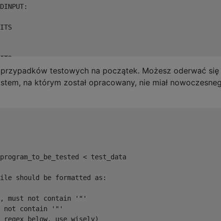
DINPUT:

ITS

ITS

ka przypadków testowych na początek. Możesz oderwać się
ystem, na którym został opracowany, nie miał nowoczesne
GITS+4)

it(1); }

the result to STDOUT.  The NUMBERS have

program_to_be_tested < test_data

MBERS and sign information.

ile should be formatted as:

SB of 1st POSITIVENUMBER

, must not contain '"'

POSITIVENUMBER

 not contain '"'

 negative?

 regex below, use wisely)
