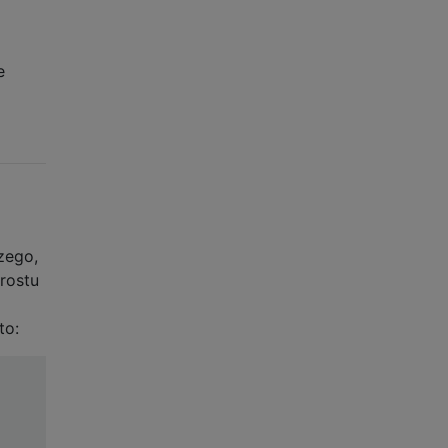
e
zego,
rostu
to: