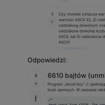
—
Fors
3
Czy również oznacza wart
wartości ASCII 32, 2) odd
oddzieloną dowolnym znaki
oddzielone dowolną licz
ASCII, lub 5) oddzielone
ASCII?
—
użytkownik12205
Odpowiedzi:
6610 bajtów (unmi
4
Program „Good boy” C spełniają
liczb ujemnych. W zestawie takż
/*

Read input from STDIN. The inp