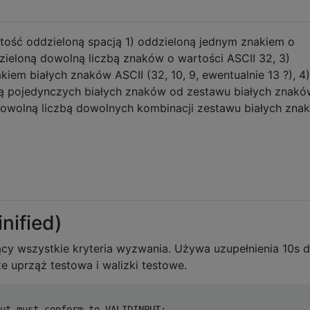
ość oddzieloną spacją 1) oddzieloną jednym znakiem o
zieloną dowolną liczbą znaków o wartości ASCII 32, 3)
em białych znaków ASCII (32, 10, 9, ewentualnie 13 ?), 4)
bą pojedynczych białych znaków od zestawu białych znakó
 dowolną liczbą dowolnych kombinacji zestawu białych zna
nified)
cy wszystkie kryteria wyzwania. Używa uzupełnienia 10s d
e uprząż testowa i walizki testowe.
ut must conform to VALIDINPUT:
