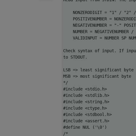
    NONZERODIGIT = "1" / "2" /
    POSITIVENUMBER = NONZERODI
    NEGATIVENUMBER = "-" POSIT
    NUMBER = NEGATIVENUMBER / 
    VALIDINPUT = NUMBER SP NUM
Check syntax of input. If inpu
to STDOUT.

LSB => least significant byte

MSB => most significant byte

*/

#include <stdio.h>

#include <stdlib.h>

#include <string.h>

#include <ctype.h>

#include <stdbool.h>

#include <assert.h>

#define NUL ('\0')

/*
