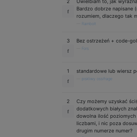
2
Uwielbiam to, jak wyraźna
Bardzo dobrze napisane (m
rozumiem, dlaczego tak m
—
Rainbolt
3
Bez ostrzeżeń + code-gol
—
Fors
1
standardowe lub wiersz p
—
piskliwy ossifrage
2
Czy możemy uzyskać ściśl
dodatkowych białych znak
dowolna ilość poziomych 
liczbami, i nic poza dosu
drugim numerze numer?