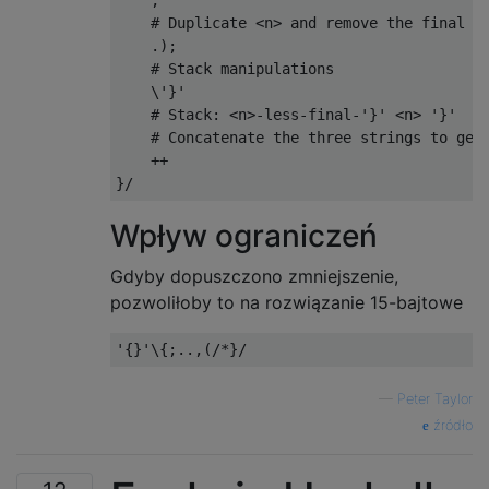
    ;

    # Duplicate <n> and remove the final '}
    .);

    # Stack manipulations

    \'}'

    # Stack: <n>-less-final-'}' <n> '}'

    # Concatenate the three strings to get 
    ++

Wpływ ograniczeń
Gdyby dopuszczono zmniejszenie,
pozwoliłoby to na rozwiązanie 15-bajtowe
—
Peter Taylor
źródło