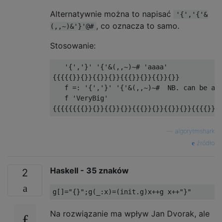
Alternatywnie można to napisać
'{','{'&
, co oznacza to samo.
(,,~)&'}'@#
Stosowanie:
   '{','}' '{'&(,,~)~# 'aaaa'

{{{{{}}{}}{{}}{}}{{{}}{}}{{}}{}}

   f =: '{','}' '{'&(,,~)~#  NB. can be ass
   f 'VeryBig'

—
algorytmshark
źródło
Haskell - 35 znaków
2
Na rozwiązanie ma wpływ Jan Dvorak, ale