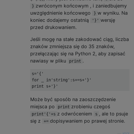
zwróconym końcowym , i zaniedbujemy
}
uwzględnienie końcowego
w wyniku. Na
}
koniec dodajemy ostatnią
wersję
'}'
przed drukowaniem.
Jeśli mogę na stałe zakodować ciąg, liczba
znaków zmniejsza się do 35 znaków,
przełączając się na Python 2, aby zapisać
nawiasy w pliku
.
print
s
=
'{'
for
 _ 
in
'string'
:
s
+=
s
+
'}'
print
 s
+
'}'
Może być sposób na zaoszczędzenie
miejsca po
zrobieniu czegoś
print
z odwróceniem
, ale to psuje
print'{'+s
s
się z
dopisywaniem po prawej stronie.
+=
—
xnor