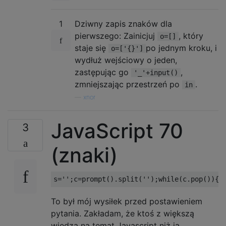
1
Dziwny zapis znaków dla
pierwszego: Zainicjuj
, który
o=[]
staje się
po jednym kroku, i
o=['{}']
wydłuż wejściowy o jeden,
zastępując go
,
'_'+input()
zmniejszając przestrzeń po
.
in
—
xnor
JavaScript 70
3
(znaki)
To był mój wysiłek przed postawieniem
pytania. Zakładam, że ktoś z większą
wiedzą na temat Javascript niż ja