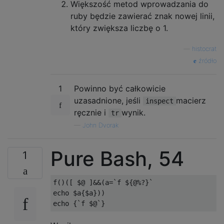
Większość metod wprowadzania do
ruby ​​będzie zawierać znak nowej linii,
który zwiększa liczbę o 1.
—
histocrat
źródło
1
Powinno być całkowicie
uzasadnione, jeśli
macierz
inspect
ręcznie i
wynik.
tr
—
John Dvorak
Pure Bash, 54
1
f()([ $@ ]&&(a=`f ${@%?}`

echo $a{$a}))
