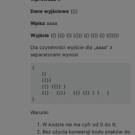
Dane wyjściowe
{{}}
Wpisz
aaaa
Wyjście
{{} {{}} {{} {{}}} {{} {{}} {{} {{}}}}}
Dla czytelności wyjście dla „aaaa” z
separatorami wynosi
{ 

    {} 

    {{}} 

    {{} {{}} } 

    {{}   {{}}   {{} {{} } }   }

Warunki
W kodzie nie ma cyfr od 0 do 9;
Bez użycia konwersji kodu znaków do