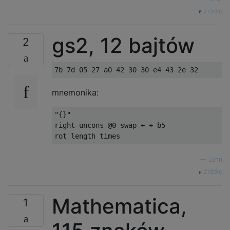
źródło
gs2, 12 bajtów
2
mnemonika:
"{}"

right-uncons @0 swap + + b5

—
Lynn
źródło
Mathematica,
1