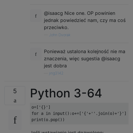
@isaacg Nice one. OP powinien
jednak powiedzieć nam, czy ma coś
przeciwko.
—
John Dvorak
Ponieważ ustalona kolejność nie ma
znaczenia, więc sugestia @isaacg
jest dobra
—
jing3142
Python 3-64
5
o=['{}']

for a in input():o+=['{'+''.join(o)+'}']

Jeśli wstawianie jest dozwolone: