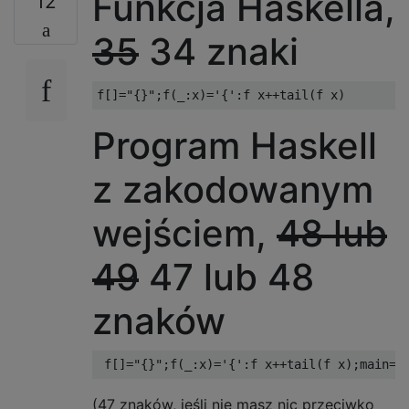
Funkcja Haskella,
12
35
34 znaki
Program Haskell
z zakodowanym
wejściem,
48 lub
49
47 lub 48
znaków
(47 znaków, jeśli nie masz nic przeciwko