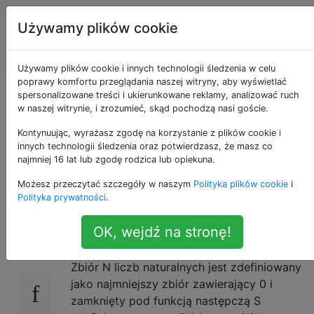
Programowanie
Tagi
Używamy plików cookie
puzzli i Code
Account
Golf
Używamy plików cookie i innych technologii śledzenia w celu
poprawy komfortu przeglądania naszej witryny, aby wyświetlać
Długość łańcucha
spersonalizowane treści i ukierunkowane reklamy, analizować ruch
w naszej witrynie, i zrozumieć, skąd pochodzą nasi goście.
przy użyciu teorii
Kontynuując, wyrażasz zgodę na korzystanie z plików cookie i
innych technologii śledzenia oraz potwierdzasz, że masz co
najmniej 16 lat lub zgodę rodzica lub opiekuna.
mnogości
Możesz przeczytać szczegóły w naszym
Polityka plików cookie
i
Polityka prywatności
.
Z Wikipedii
Zestaw teoretycznej definicji
20
OK, wejdź na stronę!
liczb naturalnych
Zbiór N liczb naturalnych jest zdefiniowany
jako najmniejszy zbiór zawierający 0 i
zamknięty pod funkcją następczą S