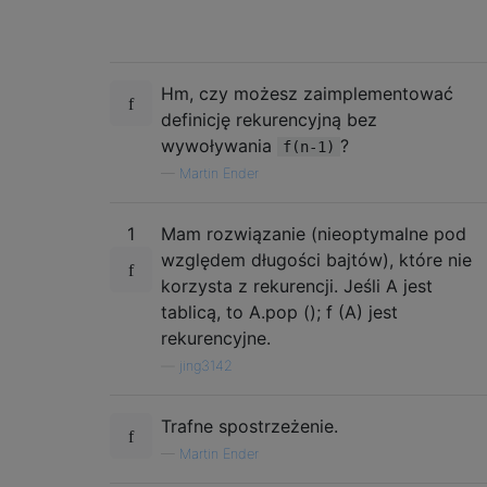
Hm, czy możesz zaimplementować
definicję rekurencyjną bez
wywoływania
?
f(n-1)
—
Martin Ender
1
Mam rozwiązanie (nieoptymalne pod
względem długości bajtów), które nie
korzysta z rekurencji. Jeśli A jest
tablicą, to A.pop (); f (A) jest
rekurencyjne.
—
jing3142
Trafne spostrzeżenie.
—
Martin Ender