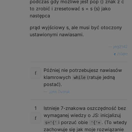
podczas gdy możliwe jest pop () znak z c
to zrobić i zresetować s = s {s} jako
następca
prąd wyjściowy s, ale musi być otoczony
ustawionymi nawiasami.
—
jing3142
źródło
Później nie potrzebujesz nawiasów
klamrowych
(ratuje jedną
while
postać).
—
John Dvorak
1
Istnieje 7-znakowa oszczędność bez
wymaganej wiedzy o JS: inicjalizuj
i porzuć obie
. (To wtedy
s='{'
'{'+
zachowuje się jak moje rozwiązanie