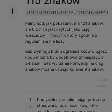
115 znaków
Pełny kod, jak pokazano, ma 121 znaków,
ale 6 z nich jest użytych jako ciąg
wejściowy (
), który zgodnie z
"test"
regułami się nie liczy.
Bez wymogu braku ograniczników długość
kodu można by dodatkowo zmniejszyć o
24 znaki; bez wyraźnej konwersji na ciąg
znaków można usunąć kolejne 9 znaków.
—
celtschk
źródło
1
Pomyślałem, że eliminując potrzebę
stosowania ograniczników, które
zwykle są wymagane w zapisie