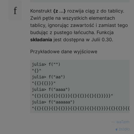
Konstrukt
{z ...}
rozwija ciąg z do tablicy.
Zwiń pętle na wszystkich elementach
tablicy, ignorując zawartość i zamiast tego
budując z pustego łańcucha. Funkcja
składania
jest dostępna w Julii 0.30.
Przykładowe dane wyjściowe
julia> f("")

"{}"

julia> f("aa")

"{{}{{}}}"

julia> f("aaaa")

"{{}{{}}{{}{{}}}{{}{{}}{{}{{}}}}}"

julia> f("aaaaaa")

—
waTeim
źródło