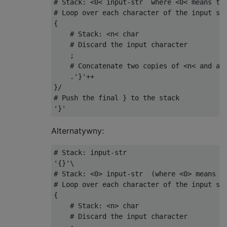
# Stack: <0< input-str  where <0< means the
# Loop over each character of the input str
{

    # Stack: <n< char

    # Discard the input character

    ;

    # Concatenate two copies of <n< and a }
    .'}'++

}/

# Push the final } to the stack

Alternatywny:
# Stack: input-str

'{}'\

# Stack: <0> input-str  (where <0> means th
# Loop over each character of the input str
{

    # Stack: <n> char

    # Discard the input character
