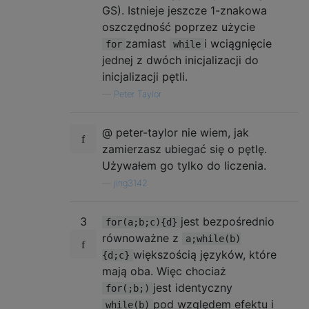
GS). Istnieje jeszcze 1-znakowa
oszczędność poprzez użycie
zamiast
i wciągnięcie
for
while
jednej z dwóch inicjalizacji do
inicjalizacji pętli.
—
Peter Taylor
@ peter-taylor nie wiem, jak
zamierzasz ubiegać się o pętlę.
Używałem go tylko do liczenia.
—
jing3142
3
jest bezpośrednio
for(a;b;c){d}
równoważne z
a;while(b)
większością języków, które
{d;c}
mają oba. Więc chociaż
jest identyczny
for(;b;)
pod względem efektu i
while(b)