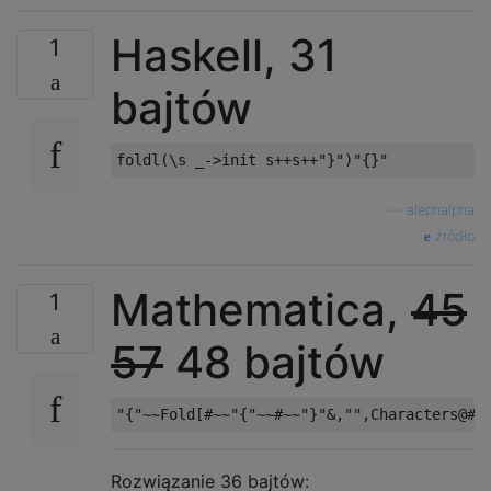
Haskell, 31
1
bajtów
—
alephalpha
źródło
Mathematica,
45
1
57
48 bajtów
Rozwiązanie 36 bajtów: