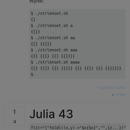
Wynik:
$ ./strlenset.sh

{}

$ ./strlenset.sh a

{{}}

$ ./strlenset.sh aa

{{} {{}}}

$ ./strlenset.sh aaa

{{} {{}} {{} {{}}}}

$ ./strlenset.sh aaaa

{{} {{}} {{} {{}}} {{} {{}} {{} {{}}}}}

—
Cyfrowa trauma
źródło
Julia 43
1