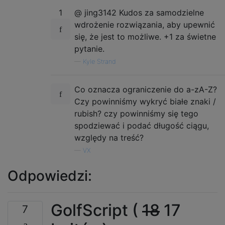
1
@ jing3142 Kudos za samodzielne
wdrożenie rozwiązania, aby upewnić
się, że jest to możliwe. +1 za świetne
pytanie.
—
Kyle Strand
Co oznacza ograniczenie do a-zA-Z?
Czy powinniśmy wykryć białe znaki /
rubish? czy powinniśmy się tego
spodziewać i podać długość ciągu,
względy na treść?
—
VX
Odpowiedzi:
GolfScript (
18
17
7