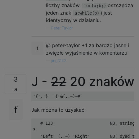
liczby znaków,
oszczędza
for(a;b;)
jeden znak
i jest
a;while(b)
identyczny w działaniu.
—
Peter Taylor
@ peter-taylor +1 za bardzo jasne i
zwięzłe wyjaśnienie w komentarzu
—
jing3142
J -
22
20 znaków
3
Jak można to uzyskać:
   #'123'                      NB. string l
3

   'Left' (,,~) 'Right'        NB. dyad to 