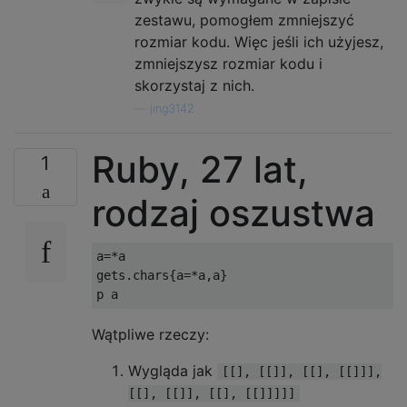
zestawu, pomogłem zmniejszyć
rozmiar kodu. Więc jeśli ich użyjesz,
zmniejszysz rozmiar kodu i
skorzystaj z nich.
—
jing3142
Ruby, 27 lat,
1
rodzaj oszustwa
a=*a

gets.chars{a=*a,a}

Wątpliwe rzeczy:
Wygląda jak
[[], [[]], [[], [[]]],
[[], [[]], [[], [[]]]]]