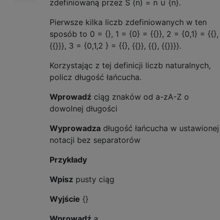
zdefiniowaną przez S (n) = n ∪ {n}.
Pierwsze kilka liczb zdefiniowanych w ten
sposób to 0 = {}, 1 = {0} = {{}}, 2 = {0,1} = {{},
{{}}}, 3 = {0,1,2 } = {{}, {{}}, {{}, {{}}}}.
Korzystając z tej definicji liczb naturalnych,
policz długość łańcucha.
Wprowadź
ciąg znaków od a-zA-Z o
dowolnej długości
Wyprowadza
długość łańcucha w ustawionej
notacji bez separatorów
Przykłady
Wpisz
pusty ciąg
Wyjście
{}
Wprowadź
a