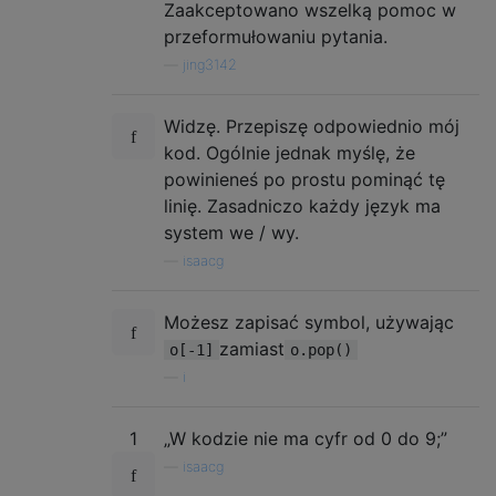
Zaakceptowano wszelką pomoc w
przeformułowaniu pytania.
—
jing3142
Widzę. Przepiszę odpowiednio mój
kod. Ogólnie jednak myślę, że
powinieneś po prostu pominąć tę
linię. Zasadniczo każdy język ma
system we / wy.
—
isaacg
Możesz zapisać symbol, używając
zamiast
o[-1]
o.pop()
—
i
1
„W kodzie nie ma cyfr od 0 do 9;”
—
isaacg