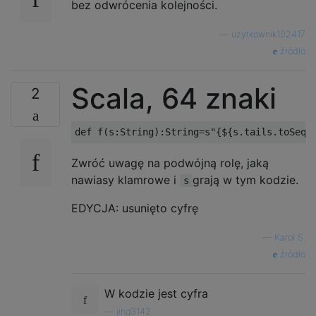
bez odwrócenia kolejności.
—
użytkownik102417
źródło
Scala, 64 znaki
2
Zwróć uwagę na podwójną rolę, jaką
nawiasy klamrowe i
grają w tym kodzie.
s
EDYCJA: usunięto cyfrę
—
Karol S.
źródło
W kodzie jest cyfra
—
jing3142