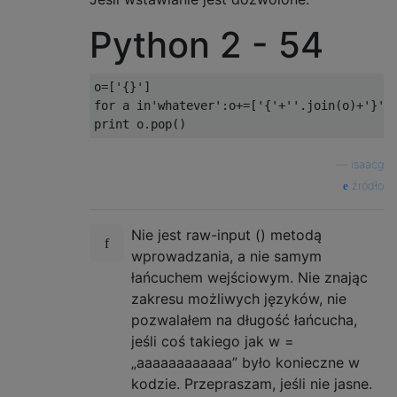
Python 2 - 54
o=['{}']

for a in'whatever':o+=['{'+''.join(o)+'}']

—
isaacg
źródło
Nie jest raw-input () metodą
wprowadzania, a nie samym
łańcuchem wejściowym. Nie znając
zakresu możliwych języków, nie
pozwalałem na długość łańcucha,
jeśli coś takiego jak w =
„aaaaaaaaaaaa” było konieczne w
kodzie. Przepraszam, jeśli nie jasne.