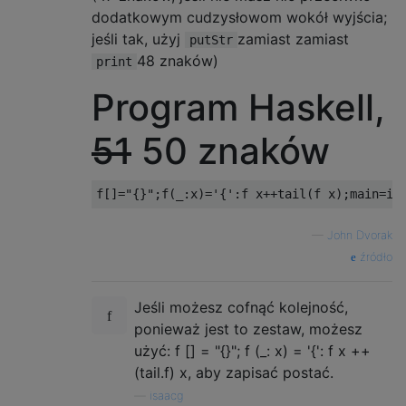
dodatkowym cudzysłowom wokół wyjścia;
jeśli tak, użyj
zamiast zamiast
putStr
48 znaków)
print
Program Haskell,
51
50 znaków
—
John Dvorak
źródło
Jeśli możesz cofnąć kolejność,
ponieważ jest to zestaw, możesz
użyć: f [] = "{}"; f (_: x) = '{': f x ++
(tail.f) x, aby zapisać postać.
—
isaacg