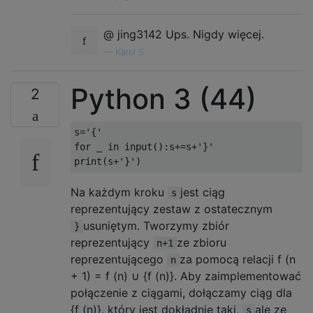
@ jing3142 Ups. Nigdy więcej.
—
Karol S
Python 3 (44)
2
s
=
'{'
for
 _ 
in
 input
():
s
+=
s
+
'}'
print
(
s
+
'}'
)
Na każdym kroku
jest ciąg
s
reprezentujący zestaw z ostatecznym
usuniętym. Tworzymy zbiór
}
reprezentujący
ze zbioru
n+1
reprezentującego
za pomocą relacji f (n
n
+ 1) = f (n) ∪ {f (n)}. Aby zaimplementować
połączenie z ciągami, dołączamy ciąg dla
{f (n)}, który jest dokładnie taki,
ale ze
s