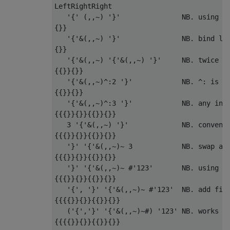
LeftRightRight

   '{' (,,~) '}'               NB. using br
{}}

   '{'&(,,~) '}'               NB. bind lef
{}}

   '{'&(,,~) '{'&(,,~) '}'     NB. twice

{{}}{}}

   '{'&(,,~)^:2 '}'            NB. ^: is mo
{{}}{}}

   '{'&(,,~)^:3 '}'            NB. any inte
{{{}}{}}{{}}{}}

   3 '{'&(,,~) '}'             NB. convenie
{{{}}{}}{{}}{}}

   '}' '{'&(,,~)~ 3            NB. swap arg
{{{}}{}}{{}}{}}

   '}' '{'&(,,~)~ #'123'       NB. using st
{{{}}{}}{{}}{}}

   '{', '}' '{'&(,,~)~ #'123'  NB. add fina
{{{{}}{}}{{}}{}}

   ('{','}' '{'&(,,~)~#) '123' NB. works as