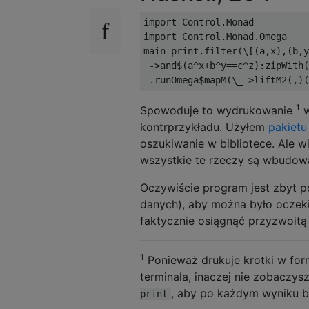
import Control.Monad

import Control.Monad.Omega

main=print.filter(\[(a,x),(b,y
 ->and$(a^x+b^y==c^z):zipWith(
1
Spowoduje to wydrukowanie
w
kontrprzykładu. Użyłem
pakiet
oszukiwanie w bibliotece. Ale w
wszystkie te rzeczy są wbudowan
Oczywiście program jest zbyt po
danych), aby można było oczeki
faktycznie osiągnąć przyzwoitą
1
Ponieważ drukuje krotki w form
terminala, inaczej nie zobaczys
, aby po każdym wyniku b
print