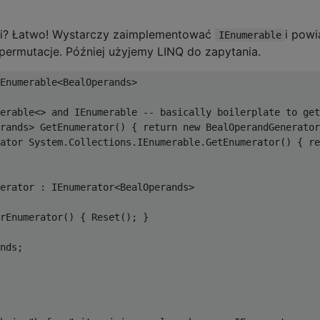
tli? Łatwo! Wystarczy zaimplementować
i powi
IEnumerable
rmutacje. Później użyjemy LINQ do zapytania.
Enumerable
<
BealOperands
>
erable<> and IEnumerable -- basically boilerplate to get
rands
>
GetEnumerator
()
{
return
new
BealOperandGenerator
ator
System
.
Collections
.
IEnumerable
.
GetEnumerator
()
{
re
erator
:
IEnumerator
<
BealOperands
>
rEnumerator
()
{
Reset
();
}
nds
;