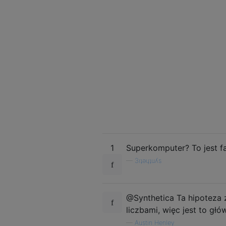
1
Superkomputer? To jest fa
—
3ıʇǝɥʇuʎs
@Synthetica Ta hipoteza 
liczbami, więc jest to gł
—
Austin Henley