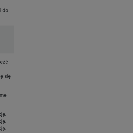
i do
leźć
ę się
ame
ję.
ję.
ję.