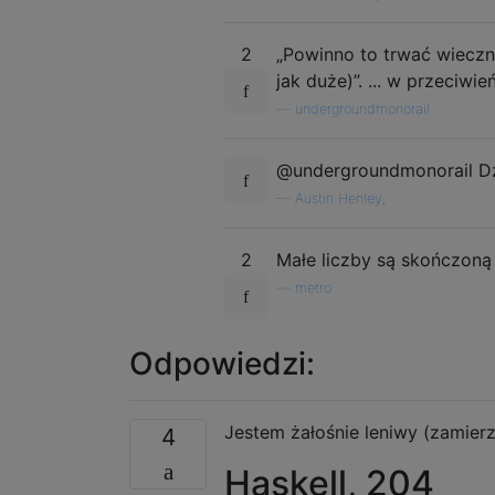
2
„Powinno to trwać wieczn
jak duże)”. ... w przeciwi
—
undergroundmonorail
@undergroundmonorail Dzi
—
Austin Henley,
2
Małe liczby są skończoną
—
metro
Odpowiedzi:
Jestem żałośnie leniwy (zamierzo
4
Haskell, 204