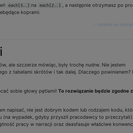
ień
na
, a następnie otrzymasz po pro
each[3..]
each[2..]
niebędące koprami.
—
przestał się obraca
i
nków, ale szczerze mówiąc, były trochę nudne. Nie jestem
ego z tabelami skrótów i tak dalej. Dlaczego powinienem?
acać sobie głowy pętlami!
To rozwiązanie będzie zgodne z
zam napisać, nie jest dobrym kodem lub rodzajem kodu, któ
 (na wypadek, gdyby przyszli pracodawcy to przeczytali)
ętność pracy w narracji oraz deasfasuje właściwe konwenc