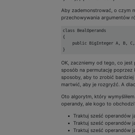
Aby zademonstrować, o czym mó
przechowywania argumentów ró
class
BealOperands
{
public
BigInteger
 A
,
 B
,
 C
,
}
OK, zaczniemy od tego, co jes
sposób na permutację poprzez k
sposoby, aby to zrobić bardziej
martwić, aby je rozgryźć. A d
Oto algorytm, który wymyśliłem.
operandy, ale kogo to obchodz
Traktuj sześć operandów j
Traktuj sześć operandów j
Traktuj sześć operandów j