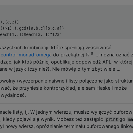
),(c,z)] 

((>1).).gcd)[a,b,c][b,c,a])

szystkich kombinacji, które spełniają właściwość
6
u control-monad-omega
do przekątnej ℕ
... można uznać 
idząc, jak ktoś później opublikuje odpowiedź APL, w której
e w język (czy nie?), Nie mówię o tym zbyt wiele ...
wolny (wyczerpanie naiwne i listy połączone jako struktu
wać, że przyniesie kontrprzykład, ale sam Haskell może
 wydajność.
acie listy, tj. W jednym wierszu, musisz wyłączyć buforow
z, kiedy pojawi się wynik. Możesz też zastąpić
go
print
ma
ył nowy wiersz, opróżnianie terminalu buforowanego linio