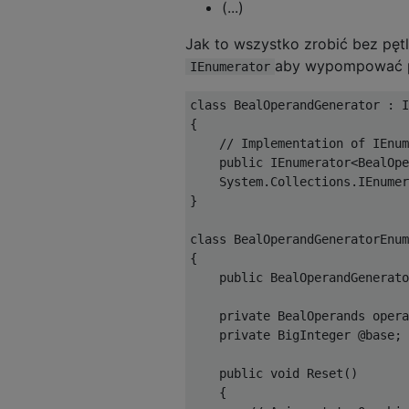
(...)
Jak to wszystko zrobić bez pę
aby wypompować pe
IEnumerator
class
BealOperandGenerator
:
I
{
// Implementation of IEnum
public
IEnumerator
<
BealOpe
System
.
Collections
.
IEnumer
}
class
BealOperandGeneratorEnum
{
public
BealOperandGenerato
private
BealOperands
 opera
private
BigInteger
@base
;
public
void
Reset
()
{