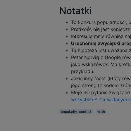
Notatki
To konkurs popularności, 
Prędkość nie jest konieczna
Interesuje mnie również n
Uruchomię zwycięski pro
Ta hipoteza jest uważana 
Peter Norvig z Google ró
jako wskazówek. Ma krótk
przykładu.
Jakiś inny facet (który ró
jego stronę (z kodem źró
Moje SO pytanie związane
wszystkie A ^ x w danym z
popularity-contest
math