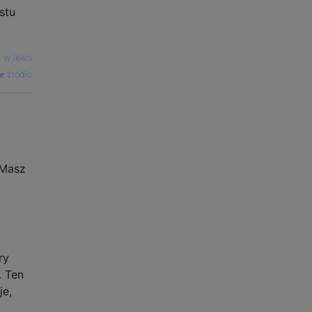
stu
ć w lewo
źródło
 Masz
ry
. Ten
je,