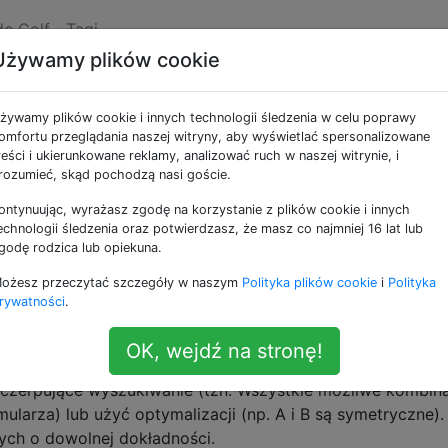
de Golf
Tagi
Używamy plików cookie
 000 000 $
żywamy plików cookie i innych technologii śledzenia w celu poprawy
omfortu przeglądania naszej witryny, aby wyświetlać spersonalizowane
reści i ukierunkowane reklamy, analizować ruch w naszej witrynie, i
okości miliona dolarów, jeśli ją udowodnisz / obalisz.
rozumieć, skąd pochodzą nasi goście.
ontynuując, wyrażasz zgodę na korzystanie z plików cookie i innych
A, B, C, x, y i z są dodatnimi liczbami całkowitymi
echnologii śledzenia oraz potwierdzasz, że masz co najmniej 16 lat lub
wspólny czynnik pierwszy.
godę rodzica lub opiekuna.
rogramu, który szuka przeciwnego przykładu, aby to obali
ożesz przeczytać szczegóły w naszym
Polityka plików cookie
i
Polityka
rywatności
.
OK, wejdź na stronę!
 przeciwnego przykładu Hipotezy Beala
zerpujące wyszukiwanie (tzn. Wszystkie możliwe kombina
mularza) lub użyć optymalizacji (np. A i B są symetryczne).
tych o dowolnej dokładności.