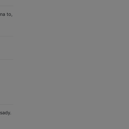
na to,
asady.