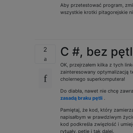
Aby przetestować program, zm
wszystkie krotki pitagorejskie 
C #, bez pętl
2
OK, przejrzałem kilka z tych li
zainteresowany optymalizacją t
cholernego superkomputera!
Do diabła, nawet nie chcę zawr
zasadą braku pętli
.
Pamiętaj, że kod, który zamier
napisałbym w prawdziwym życiu
kod podkreśla zwięzłość i umiej
rytuały, pętle i tak dalej.