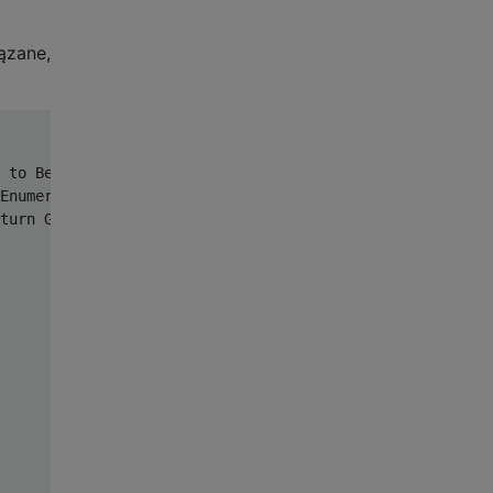
ązane,
 to BealOperandGeneratorEnumerator.
Enumerator
();
}
turn
GetEnumerator
();
}