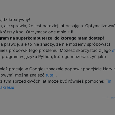
bądź kreatywny!
, ale sprawia, że ​​jest bardziej interesująca. Optymalizować
ajkrótszy kod. Otrzymasz ode mnie +1!
gram na superkomputerze, do którego mam dostęp!
za prawdę, ale to nie znaczy, że nie możemy spróbować!
wnież próbował tego problemu. Możesz skorzystać z jego
s
i program w języku Python, którego możesz użyć jako
wnież pracuje w Google) znacznie poprawił podejście Norvi
dłowym) można znaleźć
tutaj
.
 z tym sprzed dwóch lat może być również pomocne:
Fin
akresie
.
—
Austi