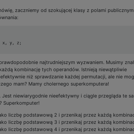
wię, zaczniemy od szokującej klasy z polami publicznym
wnania:
 x
,
 y
,
 z
;
t prawdopodobnie najtrudniejszym wyzwaniem. Musimy zna
ażdą kombinację tych operandów. Istnieją niewątpliwie
 efektywnie niż sprawdzanie każdej permutacji, ale nie mog
laczego mam? Mamy cholernego superkomputera!
 Jest niewiarygodnie nieefektywny i ciągle przegląda te s
i? Superkomputer!
ako liczbę podstawową 2 i przenikaj przez każdą kombinac
ako liczbę podstawową 3 i przenikaj przez każdą kombinac
ako liczbę podstawową 4 i przenikaj przez każdą kombinac