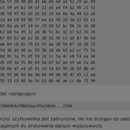
5a 57 28 98 bd 41 66 04 ed a2 52 c9 ac 83 

c5 59 a9 b2 d4 af 22 a5 a9 f4 b2 99 23 32 

36 59 9f 92 d3 25 b5 19 bd 8a 4a 49 62 a5 

1d a9 c9 69 89 77 6a b2 34 2d 1d 22 61 c5 

b9 8a a6 b5 14 ec 29 58 b2 bc 96 16 16 48 

b2 6b 9a d9 32 a4 4b 5c bc 92 b7 b3 26 39 

b7 85 b2 a6 e2 8c d9 55 90 e1 a8 87 4b 60 

a6 b4 c6 65 79 61 91 aa 3d 54 b7 18 3d 15 

5d 3b d9 98 ac 55 5b 10 dd b3 e2 cc f1 5e 

8d 95 5a 75 df 59 2d 1c 5a 4c e8 f4 ea 48 

d5 e9 3a 76 8e 04 ba e7 b2 aa e9 ab 2a d6 

50 ba af e4 e5 91 a3 14 63 95 26 b3 8b 4c 

2e 97 06 6d ba 3a 66 49 4d 95 d7 65 c2 aa 

ać następująco:
ez użytkownika jest zabronione, nie ma dostępu do sieci
ymaganych do drukowania danych wyjściowych).