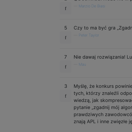
—
Marzio De Biasi
5
Czy to ma być gra „Zgadni
—
Peter Taylor
7
Nie dawaj rozwiązania! Lu
—
Mau
3
Myślę, że konkurs powinie
tych, którzy znaleźli odp
wiedzą, jak skompresować 
pytanie „zgadnij mój algo
prawdziwych zawodowców g
znają APL i inne zwięzłe ję