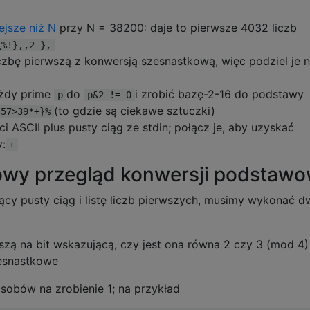
ejsze niż N
przy N = 38200: daje to pierwsze 4032 liczb
\%!},,2=},
czbę pierwszą z konwersją szesnastkową, więc podziel je 
ażdy prime
do
i zrobić bazę-2-16 do podstawy
p
p&2 != 0
(to gdzie są ciekawe sztuczki)
.57>39*+}%
i ASCII plus pusty ciąg ze stdin; połącz je, aby uzyskać
:
+
owy przegląd konwersji podstawo
ący pusty ciąg i listę liczb pierwszych, musimy wykonać d
szą na bit wskazującą, czy jest ona równa 2 czy 3 (mod 4)
zesnastkowe
osobów na zrobienie 1; na przykład