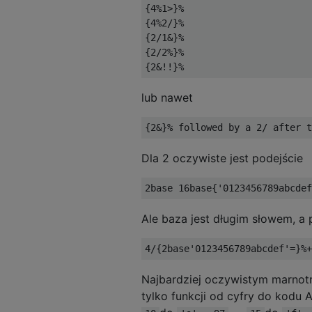
{4%1>}%

{4%2/}%

{2/1&}%

{2/2%}%

lub nawet
Dla 2 oczywiste jest podejście
Ale baza jest długim słowem, a
Najbardziej oczywistym marno
tylko funkcji od cyfry do kod