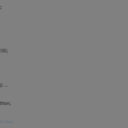
c
IS);
 ...
thon,
De Biasi