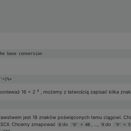
4
 ponieważ 16 = 2
, możemy z łatwością zapisać kilka zna
trawstwem jest 18 znaków poświęconych temu ciągowi. C
u ASCII. Chcemy zmapować
do
, ...,
do
0
'0' = 48
9
'9' = 5