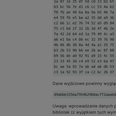
1a 87 1e 25 df 5d c0 13 b2 6f 
b3 6c 56 7e d1 c6 cc 53 4a 62 
f8 fb ae 48 6a 8a 9a b5 46 7a 
e4 59 fb e5 ba a2 35 dd a9 36 
c2 66 1c e2 76 74 52 a5 d9 84 
f5 c5 bd 2f 32 1b 3d 4f 4b 2e 
fa 42 2d 64 ed 1a 79 49 4c a3 
a6 e1 ba c4 bb ec 32 39 76 90 
4b 06 db 30 8a 4d 4a a1 35 75 
b3 2b 53 90 b6 ee 2b ac 8f 88 
b9 56 de a0 92 91 a9 15 4c 55 
23 33 45 3d c4 e9 52 e3 6a 47 
bc aa 5a 92 7a ab ad a6 db 53 
Dane wyjściowe powinny wygląd
Uwaga: wprowadzanie danych prz
bibliotek (z wyjątkiem tych w