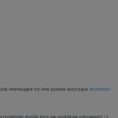
dziej interesujące niż inne pytania dotyczące
złożoności
rzynajmniej dopóki ktoś nie opublikuje odpowiedzi :-)