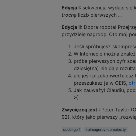
Edycja I:
sekwencja wydaje się lo
trochę
liczb pierwszych ...
Edycja II:
Dobra robota! Przejrzę
przydzielę nagrodę. Oto mój pom
Jeśli spróbujesz skompreso
W Internecie można znale
próba pierwszych cyfr sz
dziesiętna) nie daje rezulta
ale jeśli przekonwertujesz 
przeszukasz je w OEIS,
ot
Jak zauważył Claudiu, po
:-)
Zwycięzcą jest
: Peter Taylor (
92), który jako pierwszy „rozwi
code-golf
kolmogorov-complexity