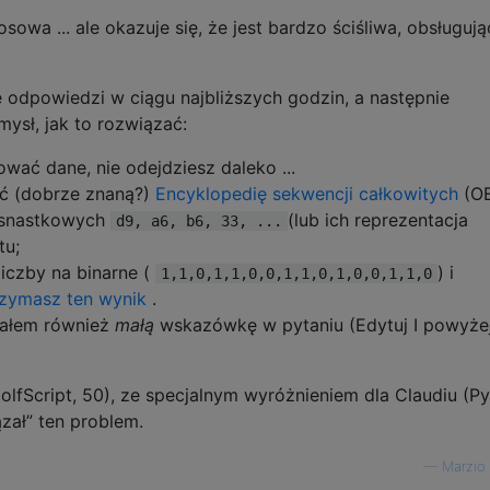
sowa ... ale okazuje się, że jest bardzo ściśliwa, obsługują
 odpowiedzi w ciągu najbliższych godzin, a następnie
ysł, jak to rozwiązać:
wać dane, nie odejdziesz daleko ...
źć (dobrze znaną?)
Encyklopedię sekwencji całkowitych
(OE
esnastkowych
(lub ich reprezentacja
d9, a6, b6, 33, ...
tu;
liczby na binarne (
) i
1,1,0,1,1,0,0,1,1,0,1,0,0,1,1,0
rzymasz ten wynik
.
dałem również
małą
wskazówkę w pytaniu (Edytuj I powyżej)
GolfScript, 50), ze specjalnym wyróżnieniem dla Claudiu (Py
ązał” ten problem.
—
Marzio 