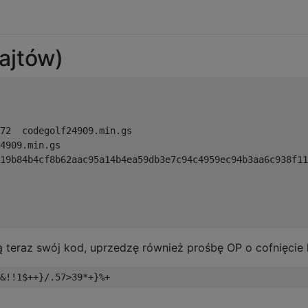
bajtów)
72  codegolf24909.min.gs

4909.min.gs 

19b84b4cf8b62aac95a14b4ea59db3e7c94c4959ec94b3aa6c938f11
 teraz swój kod, uprzedzę również prośbę OP o cofnięcie k