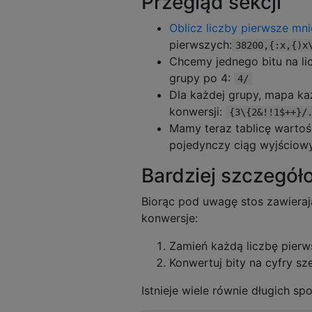
Przegląd sekcji
Oblicz liczby pierwsze mni
pierwszych:
38200,{:x,{)x
Chcemy jednego bitu na li
grupy po 4:
4/
Dla każdej grupy, mapa k
konwersji:
{3\{2&!!1$++}/
Mamy teraz tablicę wartośc
pojedynczy ciąg wyjściowy
Bardziej szczegół
Biorąc pod uwagę stos zawieraj
konwersje:
Zamień każdą liczbę pierw
Konwertuj bity na cyfry s
Istnieje wiele równie długich sp