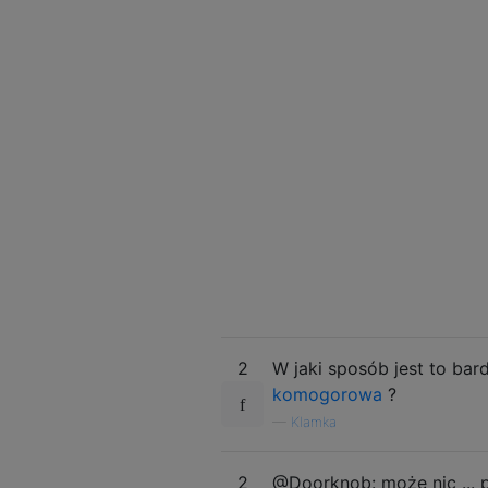
2
W jaki sposób jest to bar
komogorowa
?
—
Klamka
2
@Doorknob: może nic ... p