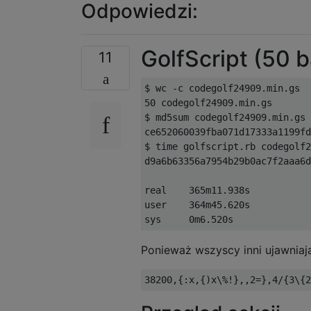
Odpowiedzi:
GolfScript (50 
11
$ wc -c codegolf24909.min.gs 

50 codegolf24909.min.gs

$ md5sum codegolf24909.min.gs 

ce652060039fba071d17333a1199fd
$ time golfscript.rb codegolf2
d9a6b63356a7954b29b0ac7f2aaa6d
real    365m11.938s

user    364m45.620s

Ponieważ wszyscy inni ujawniają