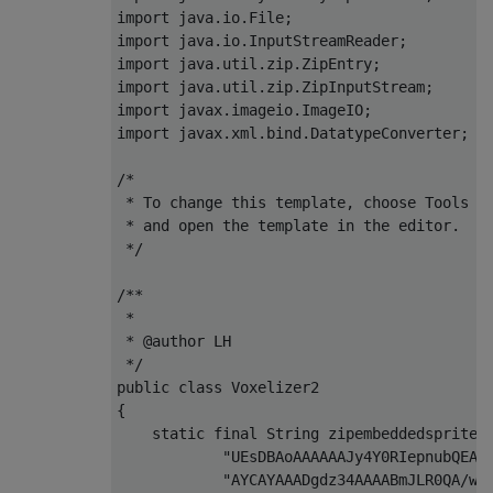
import
 java
.
io
.
File
;
import
 java
.
io
.
InputStreamReader
;
import
 java
.
util
.
zip
.
ZipEntry
;
import
 java
.
util
.
zip
.
ZipInputStream
;
import
 javax
.
imageio
.
ImageIO
;
import
 javax
.
xml
.
bind
.
DatatypeConverter
;
/*

 * To change this template, choose Tools | 
 * and open the template in the editor.

 */
/**

 *

 * @author LH

 */
public
class
Voxelizer2
{
static
final
String
 zipembeddedsprites
"UEsDBAoAAAAAAJy4Y0RIepnubQEAA
"AYCAYAAADgdz34AAAABmJLR0QA/wD