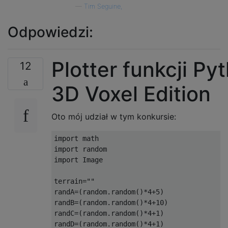
—
Tim Seguine,
Odpowiedzi:
Plotter funkcji Py
12
3D Voxel Edition
Oto mój udział w tym konkursie:
import math

import random

import Image

terrain=""

randA=(random.random()*4+5)

randB=(random.random()*4+10)

randC=(random.random()*4+1)

randD=(random.random()*4+1)
