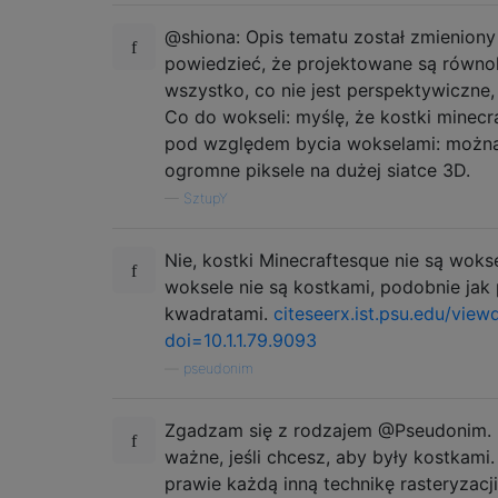
@shiona: Opis tematu został zmieniony 
powiedzieć, że projektowane są równol
wszystko, co nie jest perspektywiczne, 
Co do wokseli: myślę, że kostki minec
pod względem bycia wokselami: można
ogromne piksele na dużej siatce 3D.
—
SztupY
Nie, kostki Minecraftesque nie są woks
woksele nie są kostkami, podobnie jak p
kwadratami.
citeseerx.ist.psu.edu/vie
doi=10.1.1.79.9093
—
pseudonim
Zgadzam się z rodzajem @Pseudonim. M
ważne, jeśli chcesz, aby były kostkami.
prawie każdą inną technikę rasteryzacji