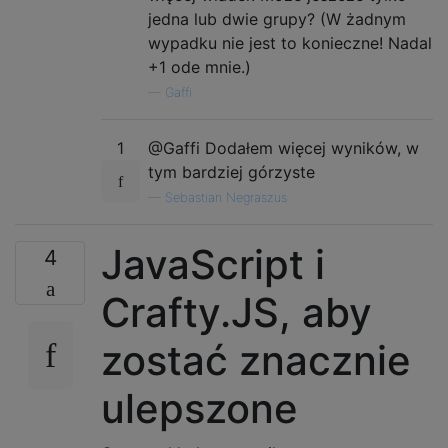
TopViewImage
.
Width
=
MapLength
jedna lub dwie grupy? (W żadnym
TopViewImage
.
Height
=
MapLengt
wypadku nie jest to konieczne! Nadal
}
+1 ode mnie.)
—
Gaffi
public
int
[,]
CreateRandomHeightMa
{
var
map
=
new
int
[
MapLengthX
,
1
@Gaffi Dodałem więcej wyników, w
tym bardziej górzyste
int
 x 
=
MapLengthX
/
2
;
—
Sebastian Negraszus
int
 y 
=
MapLengthY
/
2
;
for
(
int
 i 
=
0
;
 i 
<
RandomStep
JavaScript i
4
{
                x 
+=
Random
.
Next
(-
1
,
2
);
Crafty.JS, aby
                y 
+=
Random
.
Next
(-
1
,
2
);
zostać znacznie
if
(
ForceIntoBounds
)
{
if
(
x 
<
0
)
 x 
=
0
;
ulepszone
if
(
x 
>
MaxX
)
 x 
=
MaxX
if
(
y 
<
0
)
 y 
=
0
;