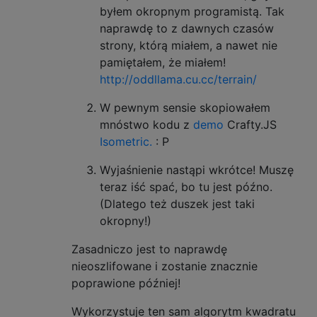
}
byłem okropnym programistą. Tak
return
 bitmap
;
        Crafty.addEvent(this, Crafty.stage.
naprawdę to z dawnych czasów
}
            if(e.button > 1) return;

strony, którą miałem, a nawet nie
            var base = {x: e.clientX, y: e.
pamiętałem, że miałem!
public
Bitmap
ToColorcodedBitmap
(
i
http://oddllama.cu.cc/terrain/
{
            function scroll(e) {

int
 maxHeight 
=
ColorsByHeight
                var dx = base.x - e.clientX
W pewnym sensie skopiowałem
var
 bitmap 
=
new
Bitmap
(
MapLen
                    dy = base.y - e.clientY
mnóstwo kodu z
demo
Crafty.JS
for
(
int
 x 
=
0
;
 x 
<
MapLengthX
                    base = {x: e.clientX, y
{
Isometric.
: P
                Crafty.viewport.x -= dx;

for
(
int
 y 
=
0
;
 y 
<
MapLen
                Crafty.viewport.y -= dy;

Wyjaśnienie nastąpi wkrótce! Muszę
{
            };

int
 height 
=
map
[
x
,
 y
]
teraz iść spać, bo tu jest późno.
if
(
height 
>
 maxHeight
            Crafty.addEvent(this, Crafty.st
(Dlatego też duszek jest taki
{
            Crafty.addEvent(this, Crafty.st
okropny!)
                        height 
=
 maxHeight
                Crafty.removeEvent(this, Cr
}
            });

Zasadniczo jest to naprawdę
                    bitmap
.
SetPixel
(
x
,
 y
,
        });

nieoszlifowane i zostanie znacznie
}
    });

poprawione później!
}
return
 bitmap
;
    function genTerrainInit() {

Wykorzystuje ten sam algorytm kwadratu