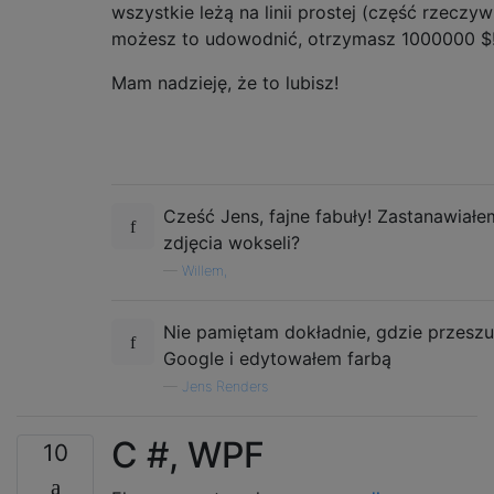
wszystkie leżą na linii prostej (część rzeczywi
możesz to udowodnić, otrzymasz 1000000 $
Mam nadzieję, że to lubisz!
Cześć Jens, fajne fabuły! Zastanawiałe
zdjęcia wokseli?
—
Willem,
Nie pamiętam dokładnie, gdzie przeszu
Google i edytowałem farbą
—
Jens Renders
C #, WPF
10