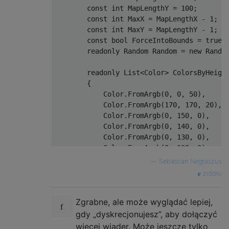
const
int
MapLengthY
=
100
;
const
int
MaxX
=
MapLengthX
-
1
;
const
int
MaxY
=
MapLengthY
-
1
;
const
bool
ForceIntoBounds
=
true
;
readonly
Random
Random
=
new
Rando
readonly
List
<
Color
>
ColorsByHeigh
{
Color
.
FromArgb
(
0
,
0
,
50
),
Color
.
FromArgb
(
170
,
170
,
20
),
Color
.
FromArgb
(
0
,
150
,
0
),
Color
.
FromArgb
(
0
,
140
,
0
),
Color
.
FromArgb
(
0
,
130
,
0
),
Color
.
FromArgb
(
0
,
120
,
0
),
Color
.
FromArgb
(
0
,
110
,
0
),
—
Sebastian Negraszus
Color
.
FromArgb
(
100
,
100
,
100
),
źródło
};
Zgrabne, ale może wyglądać lepiej,
public
MainWindow
()
{
gdy „dyskrecjonujesz”, aby dołączyć
InitializeComponent
();
więcej wiader. Może jeszcze tylko