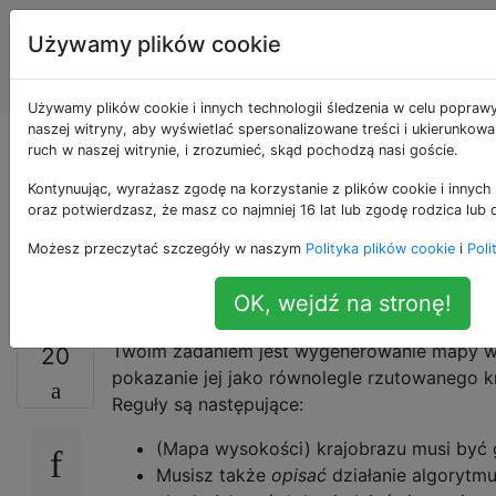
Programowanie
Tagi
Używamy plików cookie
puzzli i Code
Account
Golf
Używamy plików cookie i innych technologii śledzenia w celu popraw
naszej witryny, aby wyświetlać spersonalizowane treści i ukierunkow
Równolegle
ruch w naszej witrynie, i zrozumieć, skąd pochodzą nasi goście.
Kontynuując, wyrażasz zgodę na korzystanie z plików cookie i innych 
rzutowany generator
oraz potwierdzasz, że masz co najmniej 16 lat lub zgodę rodzica lub 
Możesz przeczytać szczegóły w naszym
Polityka plików cookie
i
Poli
terenu wokseli
OK, wejdź na stronę!
Twoim zadaniem jest wygenerowanie mapy w
20
pokazanie jej jako równolegle rzutowanego k
Reguły są następujące:
(Mapa wysokości) krajobrazu musi być
Musisz także
opisać
działanie algorytm