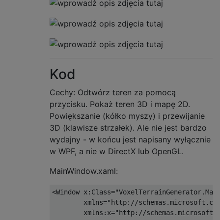
Kod
Cechy: Odtwórz teren za pomocą
przycisku. Pokaż teren 3D i mapę 2D.
Powiększanie (kółko myszy) i przewijanie
3D (klawisze strzałek). Ale nie jest bardzo
wydajny - w końcu jest napisany wyłącznie
w WPF, a nie w DirectX lub OpenGL.
MainWindow.xaml:
<Window
x:Class
=
"VoxelTerrainGenerator.Mai
xmlns
=
"http://schemas.microsoft.co
xmlns:x
=
"http://schemas.microsoft.