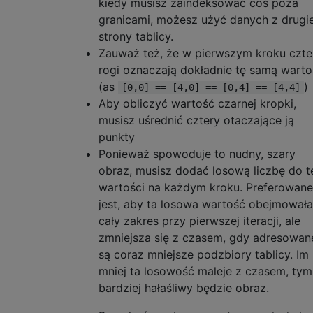
kiedy musisz zaindeksować coś poza
// No water un
                    }

granicami, możesz użyć danych z drugie
                            color 
=
Colors
                }

strony tablicy.
}
                oldi = i;

            }

Zauważ też, że w pierwszym kroku czte
ViewPort
.
Children
.
        }

rogi oznaczają dokładnie tę samą warto
System
.
Windows
(as
)
[0,0] == [4,0] == [0,4] == [4,4]
}
        //The diamond step - same as the sq
Aby obliczyć wartość czarnej kropki,
}
        for (var i = 0; i < size; i ++) {

musisz uśrednić cztery otaczające ją
}
            for (var i2 = 0; i2 < size; i2 
punkty
}
                if (toAverage[i][i2]) {

Ponieważ spowoduje to nudny, szary
                    diamondArray = [];

private
ModelVisual3D
CreateCube
(
i
                    if (i-pointDistance >= 
obraz, musisz dodać losową liczbę do t
System
.
Windows
.
Media
.
Color
 col
                    if (i+pointDistance < s
wartości na każdym kroku. Preferowane
{
                    if (i2-pointDistance >=
jest, aby ta losowa wartość obejmowała
List
<
Point3D
>
 positions 
=
new
                    if (i2+pointDistance < 
cały zakres przy pierwszej iteracji, ale
{
                    addedPoints = 0;

zmniejsza się z czasem, gdy adresowan
new
Point3D
(
x
,
 y
,
 z
),
                    for (var i3 = 0; i3 < d
są coraz mniejsze podzbiory tablicy. Im
new
Point3D
(
x 
+
 length
,
 y
,
                    tdata[i][i2] = addedPoi
mniej ta losowość maleje z czasem, tym
new
Point3D
(
x 
+
 length
,
 y 
                }

new
Point3D
(
x
,
 y 
+
 length
,
            }

bardziej hałaśliwy będzie obraz.
new
Point3D
(
x
,
 y
,
 z 
+
 leng
        }
