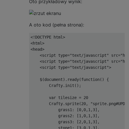
if
(
y 
>
MaxY
)
 y 
=
MaxY
Oto przykładowy wynik:
}
if
(
x 
>=
0
&&
 x 
<
MapLengt
A oto kod (pełna strona):
{
map
[
x
,
 y
]++;
}
<!DOCTYPE html>

}
<html>

<head>

return
map
;
    <script type="text/javascript" src="htt
}
    <script type="text/javascript" src="htt
    <script type="text/javascript">

public
int
[,]
Normalized
(
int
[,]
ma
{
    $(document).ready(function() {

int
 max 
=
map
.
Cast
<int>
().
Max
(
        Crafty.init();

float
 f 
=
(
float
)
newMax 
/
(
flo
        var tilesize = 20

int
[,]
 newMap 
=
new
int
[
MapLen
        Crafty.sprite(20, "sprite.png#UPDAT
for
(
int
 x 
=
0
;
 x 
<
MapLengthX
            grass1: [0,0,1,3],

{
            grass2: [1,0,1,3],

for
(
int
 y 
=
0
;
 y 
<
MapLen
            grass3: [2,0,1,3],

{
            stone1: [3,0,1,3],
