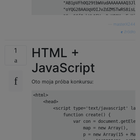
"AB1pVFh0Q29tbWVudAAAAAAAQ3JlY
"oYQG28AAUqVOIJvZdZMSTwRS8isL8
"Cgr6CfQ+hYL1EVnzQgH80Ka+FyKi2
"PwOrsvCLy8cCAEgheGVaUIGoMPuS7
—
masterX244
"5LAQAASwEAAAkAAABzdG9uZS5wbme
źródło
"AAJcEhZcwAACxMAAAsTAQCanBgAAA
"GQuZQcAAACvSURBVEjH7dXBDcMgDI
HTML +
"ApboROwGkbQBO6GNcjlnLeG5bxrrU
1
"+D1pq7vHAQhAAOwytTgzRAhs2XvoQ
"AAJAAAAd2F0ZXIucG5niVBORw0KGg
JavaScript
"AAALEwEAmpwYAAAAB3RJTUUH3gMDD
"RIx+2VQQ6AMAgEwd/Kg/juerEaUQJ
Oto moja próba konkursu:
"iL+uIFFp8SJQDYk2TeI0C7xQGCMjX
"glBLAQI/AAoAAAAAAJy4Y0RIepnub
"u0WzuNs8B5i7RbO42zwFQSwECPwAK
<html>

"ABABgAjxW2wyw3zwGyVc6t7jbPAbJ
    <head>

"VyLnBuZwoAIAAAAAAAAQAYAM5emMb
        <script type='text/javascript' lang
public
static
void
 main
(
String
[]
 args
)
            function create() {

{
                var con = document.getEleme
//embedded zip idea borrowed from 
                    map = new Array(),

//http://codegolf.stackexchange.co
                    p = new Array(15 + Math