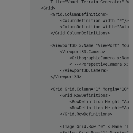
Title
=
"Voxel Terrain Generator"
Wi
<Grid>
<Grid.ColumnDefinitions>
<ColumnDefinition
Width
=
"*"
/>
<ColumnDefinition
Width
=
"Auto"
</Grid.ColumnDefinitions>
<Viewport3D
x:Name
=
"ViewPort"
Mous
<Viewport3D.Camera>
<OrthographicCamera
x:Name
<!--<PerspectiveCamera x:N
</Viewport3D.Camera>
</Viewport3D>
<Grid
Grid
.
Column
=
"1"
Margin
=
"10"
>
<Grid.RowDefinitions>
<RowDefinition
Height
=
"Aut
<RowDefinition
Height
=
"Aut
</Grid.RowDefinitions>
<Image
Grid
.
Row
=
"0"
x:Name
=
"To
<Button
Grid
.
Row
=
"1"
Margin
=
"0