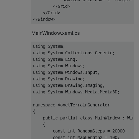
</Grid>
</Grid>
</Window>
MainWindow.xaml.cs
using 
System
;
using 
System
.
Collections
.
Generic
;
using 
System
.
Linq
;
using 
System
.
Windows
;
using 
System
.
Windows
.
Input
;
using 
System
.
Drawing
;
using 
System
.
Drawing
.
Imaging
;
using 
System
.
Windows
.
Media
.
Media3D
;
namespace 
VoxelTerrainGenerator
{
public
partial
class
MainWindow
:
Wind
{
const
int
RandomSteps
=
20000
;
const
int
MapLengthX
=
100
;