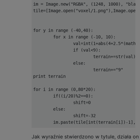
im = Image.new("RGBA", (1248, 1000), "black
tile=[Image.open("voxel/1.png"),Image.open
for y in range (-40,40):

        for x in range (-10, 10):

                val=int(1+abs(4+2.5*(math.s
                if (val<9):

                        terrain+=str(val)

                else:

                        terrain+="9"

print terrain

for i in range (0,80*20):

        if((i/20)%2==0):

                shift=0

        else:

                shift=-32

        im.paste(tile[int(terrain[i])-1],((
Jak wyraźnie stwierdzono w tytule, działa on 