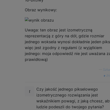
16-bitowy
}
(
0.
..
SIZE
).
step
(
s
)
do
|
x
|
}
(
0.
..
SIZE
).
step
(
s
)
do
|
y
|
Obraz wynikowy:
      d 
<<
[
y
,
x
]
Material
 material 
=
new
Diffus
end
GeometryModel3D
 model 
=
new
Ge
end
ModelVisual3D
 visual 
=
new
Mod
while
!
d
.
empty
?
Uwaga: ten obraz jest izometryczną
            visual
.
Content
=
 model
;
    y
,
x 
=
*
d
.
shift

reprezentacją z góry na dół, gdzie rozmiar
return
 visual
;
    mx 
=
 x
+
s
/
2
jednego woksela wynosi dokładnie jeden piks
}
    my 
=
 y
+
s
/
2
więc jest zgodny z regułami (z wyjątkiem
jednego: moja odpowiedź nie jest uważana z
private
void
Button_Click
(
object
 s
    points
[
my
,
mx
]
=
(
points
[
y
,
x
]
+
 poin
{
prawidłową)
    sq 
<<
[
my
,
x
]
int
[,]
map
=
CreateRandomHeigh
    sq 
<<
[
my
,
x
+
s
]
int
[,]
 normalizedMap 
=
(
Normal
—
Sztu
    sq 
<<
[
y
,
mx
]
    sq 
<<
[
y
+
s
,
mx
]
źr
ShowTopView
(
normalizedMap
);
end
Show3DView
(
normalizedMap
);
while
!
sq
.
empty
?
Czy jakość jednego pikselowego
    y
,
x 
=
*
sq
.
shift

izometrycznego rozwiązania jest
ToBitmap
(
Normalized
(
map
,
255
))
    points
[
y
,
x
]
=
(
points
[
y
-
s
/
2
,
x
]
+
 po
ToBitmap
(
Normalized
(
normalized
wskaźnikiem powagi, z jaką chcesz, ab
end
ToColorcodedBitmap
(
normalizedM
  s 
=
 s 
/
2
ludzie podeszli do twojego pytania?