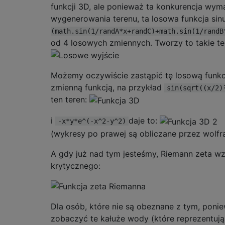
funkcji 3D, ale ponieważ ta konkurencja wy
wygenerowania terenu, ta losowa funkcja sin
(math.sin(1/randA*x+randC)+math.sin(1/randB
od 4 losowych zmiennych. Tworzy to takie te
Możemy oczywiście zastąpić tę losową funk
zmienną funkcją, na przykład
sin(sqrt((x/2)
ten teren:
i
daje to:
-x*y*e^(-x^2-y^2)
(wykresy po prawej są obliczane przez wolfr
A gdy już nad tym jesteśmy, Riemann zeta w
krytycznego:
Dla osób, które nie są obeznane z tym, pon
zobaczyć te kałuże wody (które reprezentują 