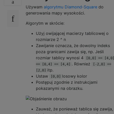
var
 lightElement1 
=
new
ModelU
    }

Używam
algorytmu
Diamond-Square
do
            lightElement1
.
Model
=
 light1
;
generowania mapy wysokości.
ViewPort
.
Children
.
Add
(
lightEle
    function stepTerrainGen() {

        //The square step - for each square
Algorytm w skrócie:
var
 light2 
=
new
DirectionalLi
        oldi = 0;

System
.
Windows
.
Media
.
Color
        for (var i = 1; i < size; i ++) {

Użyj owijającej macierzy tablicowej o
new
Vector3D
(
0
,
1
,
-
0.1
));
            if (tdata[0][i] != null) {

rozmiarze 2 ^ n
var
 lightElement2 
=
new
ModelU
                oldi2 = 0;

Zawijanie oznacza, że ​​dowolny indeks
            lightElement2
.
Model
=
 light2
;
                for (var i2 = 1; i2 < size;
poza granicami zawija się, np. Jeśli
ViewPort
.
Children
.
Add
(
lightEle
                    if (tdata[i2][i] != nul
rozmiar tablicy wynosi 4
                        pointDistance = (i 
[0,0] == [4,0
for
(
int
 x 
=
0
;
 x 
<
MapLengthX
                        tdata[(oldi2 + i2)/
. Również
== [0,4] == [4,4]
[-2,0] ==
{
                            ((tdata[oldi2][
itp.
[2,0]
for
(
int
 y 
=
0
;
 y 
<
MapLen
                            + Math.random()
Ustaw
losowy kolor
[0,0]
{
Postępuj zgodnie z instrukcjami
int
 height 
=
map
[
x
,
Ma
                        // Now mark the squ
pokazanymi na obrazku.
for
(
int
 h 
=
0
;
 h 
<=
 h
                        toAverage[(oldi2 + 
{
                        toAverage[oldi2][(o
Color
 color 
=
Colo
                        toAverage[(oldi2 + 
if
(
height 
>
0
&&
 
                        toAverage[i2][(oldi
Zauważ, że ponieważ tablica się zawija,
{
                        oldi2 = i2;
