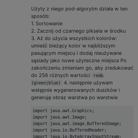
Użyty z niego pod-algorytm działa w ten
sposób:
1. Sortowanie
2. Zacznij od czarnego piksela w środku
3. Aż do użycia wszystkich kolorów:
umieść bieżący kolor w najbliższym
pasującym miejscu i dodaj nieużywane
sąsiady jako nowe użyteczne miejsca Po
zakończeniu zmieniam go, aby zredukować
do 256 różnych wartości
red&
4. następnie używam
(green|blue)
wstępnie wygenerowanych duszków i
generuję obraz warstwa po warstwie
import
 java
.
awt
.
Graphics
;
import
 java
.
awt
.
Image
;
import
 java
.
awt
.
image
.
BufferedImage
;
import
 java
.
io
.
BufferedReader
;
import
 java
.
io
.
ByteArrayInputStream
;