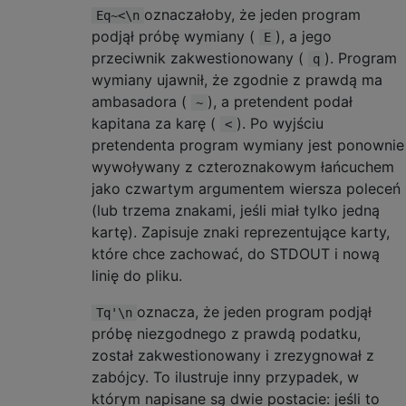
oznaczałoby, że jeden program
Eq~<\n
podjął próbę wymiany (
), a jego
E
przeciwnik zakwestionowany (
). Program
q
wymiany ujawnił, że zgodnie z prawdą ma
ambasadora (
), a pretendent podał
~
kapitana za karę (
). Po wyjściu
<
pretendenta program wymiany jest ponownie
wywoływany z czteroznakowym łańcuchem
jako czwartym argumentem wiersza poleceń
(lub trzema znakami, jeśli miał tylko jedną
kartę). Zapisuje znaki reprezentujące karty,
które chce zachować, do STDOUT i nową
linię do pliku.
oznacza, że ​​jeden program podjął
Tq'\n
próbę niezgodnego z prawdą podatku,
został zakwestionowany i zrezygnował z
zabójcy. To ilustruje inny przypadek, w
którym napisane są dwie postacie: jeśli to