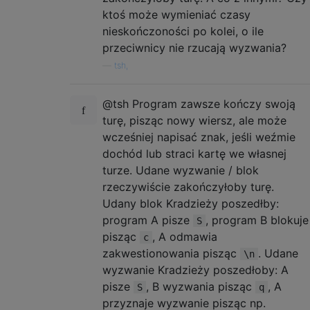
ktoś może wymieniać czasy
nieskończoności po kolei, o ile
przeciwnicy nie rzucają wyzwania?
—
tsh,
@tsh Program zawsze kończy swoją
turę, pisząc nowy wiersz, ale może
wcześniej napisać znak, jeśli weźmie
dochód lub straci kartę we własnej
turze. Udane wyzwanie / blok
rzeczywiście zakończyłoby turę.
Udany blok Kradzieży poszedłby:
program A pisze
, program B blokuje
S
pisząc
, A odmawia
c
zakwestionowania pisząc
. Udane
\n
wyzwanie Kradzieży poszedłoby: A
pisze
, B wyzwania pisząc
, A
S
q
przyznaje wyzwanie pisząc np.