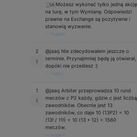
Możesz wykonać tylko jedną akcję
_\n
na turę, w tym Wymianę. Odpowiedzi
prawne na Exchange są pozytywne i
stanowią wyzwanie.
—
Purple P,
2
@jaaq Nie zdecydowałem jeszcze o
terminie. Przynajmniej będę ją otwierał,
dopóki nie prześlesz :)
—
Purple P
1
@jaaq Arbiter przeprowadza 10 rund
meczów
c
P2 każdy, gdzie
c
jest liczbą
zawodników. Obecnie jest 13
zawodników, co daje 10 (13P2) = 10
(13! / 11!) = 10 (13 * 12) = 1560
meczów.
—
Purple P