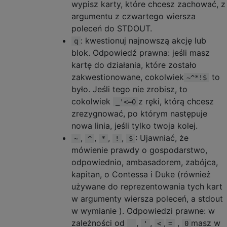
wypisz karty, które chcesz zachować, z
argumentu z czwartego wiersza
poleceń do STDOUT.
: kwestionuj najnowszą akcję lub
q
blok. Odpowiedź prawna: jeśli masz
kartę do działania, które zostało
zakwestionowane, cokolwiek
to
~^*!$
było. Jeśli tego nie zrobisz, to
cokolwiek
z ręki, którą chcesz
_'<=0
zrezygnować, po którym następuje
nowa linia, jeśli tylko twoja kolej.
,
,
,
,
: Ujawniać, że
~
^
*
!
$
mówienie prawdy o gospodarstwo,
odpowiednio, ambasadorem, zabójca,
kapitan, o Contessa i Duke (również
używane do reprezentowania tych kart
w argumenty wiersza poleceń, a stdout
w wymianie ). Odpowiedzi prawne: w
zależności od
,
,
,
,
masz w
_
'
<
=
0