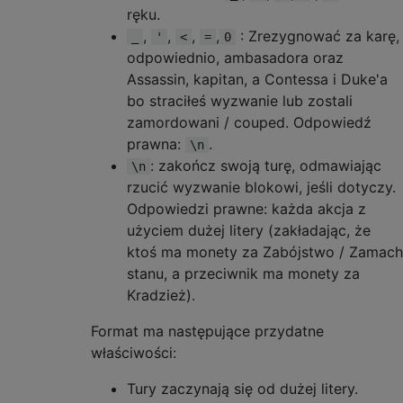
ręku.
,
,
,
,
: Zrezygnować za karę,
_
'
<
=
0
odpowiednio, ambasadora oraz
Assassin, kapitan, a Contessa i Duke'a
bo straciłeś wyzwanie lub zostali
zamordowani / couped. Odpowiedź
prawna:
.
\n
: zakończ swoją turę, odmawiając
\n
rzucić wyzwanie blokowi, jeśli dotyczy.
Odpowiedzi prawne: każda akcja z
użyciem dużej litery (zakładając, że
ktoś ma monety za Zabójstwo / Zamach
stanu, a przeciwnik ma monety za
Kradzież).
Format ma następujące przydatne
właściwości:
Tury zaczynają się od dużej litery.