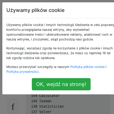
Programowanie
Tagi
Używamy plików cookie
puzzli i Code
Account
Golf
Używamy plików cookie i innych technologii śledzenia w celu popraw
komfortu przeglądania naszej witryny, aby wyświetlać
Zrób zamach stanu,
spersonalizowane treści i ukierunkowane reklamy, analizować ruch w
naszej witrynie, i zrozumieć, skąd pochodzą nasi goście.
aby zostać królem
Kontynuując, wyrażasz zgodę na korzystanie z plików cookie i innych
technologii śledzenia oraz potwierdzasz, że masz co najmniej 16 lat
lub zgodę rodzica lub opiekuna.
wzgórza!
Możesz przeczytać szczegóły w naszym
Polityka plików cookie
i
Polityka prywatności
.
Tabela liderów
14
OK, wejdź na stronę!
  154 Calculator

  144 Taxman

  138 Statistician

  137 Solver
