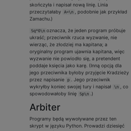
skończyła i napisał nową linię. Linia
przeczytałaby
, podobnie jak przykład
A=\n
Zamachu.)
oznacza, że ​​jeden program próbuje
Sq*0\n
ukraść; przeciwnik rzuca wyzwanie, nie
wierząc, że złodziej ma kapitana; a
oryginalny program ujawnia kapitana, więc
wyzwanie nie powiodło się, a pretendent
poddaje księcia jako karę. (Inną opcją dla
jego przeciwnika byłoby przyjęcie Kradzieży
przez napisanie
. Jego przeciwnik
p
wykryłby koniec swojej tury i napisał
, co
\n
spowodowałoby linię
.)
Sp\n
Arbiter
Programy będą wywoływane przez ten
skrypt w języku Python. Prowadzi dziesięć