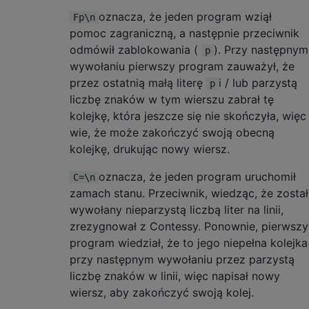
oznacza, że ​​jeden program wziął
Fp\n
pomoc zagraniczną, a następnie przeciwnik
odmówił zablokowania (
). Przy następnym
p
wywołaniu pierwszy program zauważył, że
przez ostatnią małą literę
i / lub parzystą
p
liczbę znaków w tym wierszu zabrał tę
kolejkę, która jeszcze się nie skończyła, więc
wie, że może zakończyć swoją obecną
kolejkę, drukując nowy wiersz.
oznacza, że ​​jeden program uruchomił
C=\n
zamach stanu. Przeciwnik, wiedząc, że został
wywołany nieparzystą liczbą liter na linii,
zrezygnował z Contessy. Ponownie, pierwszy
program wiedział, że to jego niepełna kolejka
przy następnym wywołaniu przez parzystą
liczbę znaków w linii, więc napisał nowy
wiersz, aby zakończyć swoją kolej.