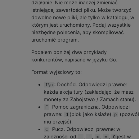
działanie. Nie może inaczej zmieniać
istniejącej zawartości pliku. Może tworzyć
dowolne nowe pliki, ale tylko w katalogu, w
którym jest uruchomiony. Podaj wszystkie
niezbędne polecenia, aby skompilować i
uruchomić program.
Podałem poniżej dwa przykłady
konkurentów, napisane w języku Go.
Format wyjściowy to:
: Dochód. Odpowiedzi prawne:
I\n
każda akcja tury (zakładając, że masz
monety za Zabójstwo / Zamach stanu).
: Pomoc zagraniczna. Odpowiedzi
F
prawne:
(blok jako książę),
(pozwól
d
p
mu przejść).
: Pucz. Odpowiedzi prawne: w
C
zależności od
,
,
,
,
jest w
_
'
<
=
0