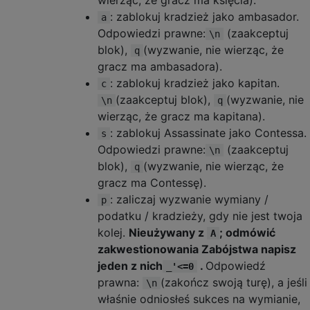
wierząc, że gracz ma księcia).
: zablokuj kradzież jako ambasador.
a
Odpowiedzi prawne:
(zaakceptuj
\n
blok),
(wyzwanie, nie wierząc, że
q
gracz ma ambasadora).
: zablokuj kradzież jako kapitan.
c
(zaakceptuj blok),
(wyzwanie, nie
\n
q
wierząc, że gracz ma kapitana).
: zablokuj Assassinate jako Contessa.
s
Odpowiedzi prawne:
(zaakceptuj
\n
blok),
(wyzwanie, nie wierząc, że
q
gracz ma Contessę).
: zaliczaj wyzwanie wymiany /
p
podatku / kradzieży, gdy nie jest twoja
kolej.
Nieużywany z
; odmówić
A
zakwestionowania Zabójstwa napisz
jeden z nich
.
Odpowiedź
_'<=0
prawna:
(zakończ swoją turę), a jeśli
\n
właśnie odniosłeś sukces na wymianie,