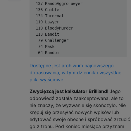
  137 RandoAggroLawyer

  136 Gambler

  134 Turncoat

  119 Lawyer

  119 BloodyMurder

  113 Bandit

   79 Challenger

   74 Mask

Dostępne jest archiwum najnowszego
dopasowania, w tym dziennik i wszystkie
pliki wyjściowe.
Zwycięzcą jest kalkulator Brilliand!
Jego
odpowiedź została zaakceptowana, ale to
nie znaczy, że wyzwanie się skończyło. Nie
krępuj się przesyłać nowych wpisów lub
edytować swoje obecne i spróbować zrzucić
go z tronu. Pod koniec miesiąca przyznam