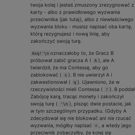
twoja kolej i jesteś zmuszony zrezygnować z
karty - albo z prawidłowego wyzwania
przeciwnika (jak tutaj), albo z niewłaściwego
wyzwania bloku - musisz napisać oba kartę,
którą rezygnujesz i nową linię, aby
zakończyć swoją turę.
oznaczałoby to, że Gracz B
Asq!'\n
próbował zabić gracza A (
), ale A
A
twierdził, że ma Contessę, aby go
zablokować (
). B nie uwierzył A i
s
zakwestionował (
). Ujawniono, że w
q
rzeczywistości mieli Contessa (
). B poddał
!
Zabójcę karą, tracąc monety i zakończył
swoją turę (
), pisząc dwie postacie, jak
'\n
w tym szczególnym przypadku. (Gdyby A
zdecydował się nie blokować ani nie rzucać
wyzwania, mógłby napisać
, a wtedy jego
=
przeciwnik zobaczyłby, że kolej się