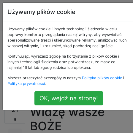
Programowanie
Tagi
Używamy plików cookie
puzzli i Code
Account
Golf
Używamy plików cookie i innych technologii śledzenia w celu
poprawy komfortu przeglądania naszej witryny, aby wyświetlać
Widzę wasze BOŻE
spersonalizowane treści i ukierunkowane reklamy, analizować ruch
w naszej witrynie, i zrozumieć, skąd pochodzą nasi goście.
NARODZENIA i
Kontynuując, wyrażasz zgodę na korzystanie z plików cookie i
innych technologii śledzenia oraz potwierdzasz, że masz co
najmniej 16 lat lub zgodę rodzica lub opiekuna.
przynoszę wam
Możesz przeczytać szczegóły w naszym
Polityka plików cookie
i
BADMIS
Polityka prywatności
.
OK, wejdź na stronę!
Widzę wasze
21
BOŻE