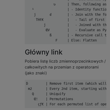
              ʋ      | Then, following as a
   ¹                 | - Identity function 
    j       ɗ        | - Join with the foll
     ṪḢƭ€            |   - Tail of first i
         j           |   - Joined with the 
          ŒV         |   - Evaluate as Pyth
            ß        | - Recursive call to 
Główny link
Pobiera listę liczb zmiennoprzecinkowych /
całkowitych na przemian z operatorami
(jako znaki)
Ḋ         | Remove first item (which will b
 m2       | Every 2nd item, starting with t
   Q      | Uniquify

    Œ!    | Permutations
