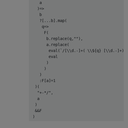
    a                                     
)=>
    b                                     
?[...
b
].
map
(
     q
=>
      F
(
       b
.
replace
(
q
,
""
),
       a
.
replace
(
eval
(`/[
\\d
.-]+(
 \\$
{
q
}
[
\\d
.-]+)+
eval
)
)
)
:
F
[
a
]=
1
)(
"+-*/"
,
   a                                      
)
&&
F

)