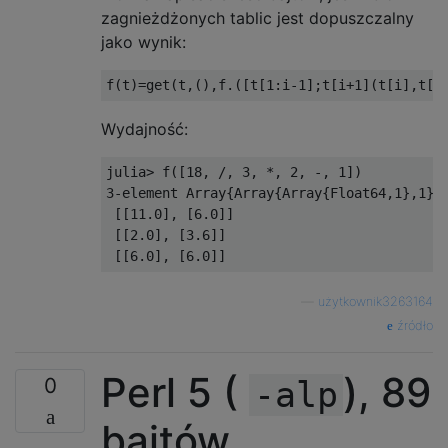
zagnieżdżonych tablic jest dopuszczalny
jako wynik:
f
(
t
)=
get
(
t
,(),
f
.([
t
[
1
:
i
-
1
];
t
[
i
+
1
](
t
[
i
],
t
[
i
Wydajność:
julia
>
 f
([
18
,
/,
3
,
*,
2
,
-,
1
])
3
-
element 
Array
{
Array
{
Array
{
Float64
,
1
},
1
},
[[
11.0
],
[
6.0
]]
[[
2.0
],
[
3.6
]]
[[
6.0
],
[
6.0
]]
—
użytkownik3263164
źródło
Perl 5 (
), 89
0
-alp
bajtów