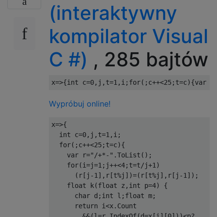
(interaktywny
kompilator Visual
C #)
, 285 bajtów
x
=>{
int
 c
=
0
,
j
,
t
=
1
,
i
;
for
(;
c
++<
25
;
t
=
c
){
var
 r
Wypróbuj online!
x
=>{
int
 c
=
0
,
j
,
t
=
1
,
i
;
for
(;
c
++<
25
;
t
=
c
){
var
 r
=
"/+*-"
.
ToList
();
for
(
i
=
j
=
1
;
j
++<
4
;
t
=
t
/
j
+
1
)
(
r
[
j
-
1
],
r
[
t
%
j
])=(
r
[
t
%
j
],
r
[
j
-
1
]);
float
 k
(
float
 z
,
int
 p
=
4
)
{
char
 d
;
int
 l
;
float
 m
;
return
 i
<
x
.
Count
&&(
l
=
r
.
IndexOf
(
d
=
x
[
i
][
0
]))<
p
?