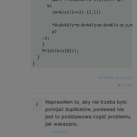
      k
(
(
m
=
k
(
x
[(
i
+=
2
)-
1
],
l
))
*
0
+
d
<
43
?
z
*
m
:
d
<
44
?
z
+
m
:
d
<
46
?
z
-
m
:
z
/
m
,
        p
)
:
z
;
}
Print
(
k
(
x
[
0
]));
}
}
—
Wcielenie ignorancji
źródło
Naprawiłem to, aby nie trzeba było
pomijać duplikatów, ponieważ nie
jest to podstawowa część problemu,
jak wskazano.
—
Freddie R