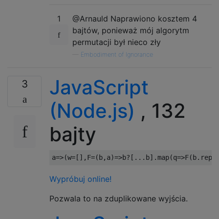
1
@Arnauld Naprawiono kosztem 4
bajtów, ponieważ mój algorytm
permutacji był nieco zły
—
Embodiment of Ignorance
JavaScript
3
(Node.js)
, 132
bajty
a
=>(
w
=[],
F
=(
b
,
a
)=>
b
?[...
b
].
map
(
q
=>
F
(
b
.
repl
Wypróbuj online!
Pozwala to na zduplikowane wyjścia.