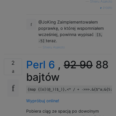
—
Shieru Asakoto
źródło
@JoKing Zaimplementowałem
poprawkę, o której wspomniałem
wcześniej, powinna wypisać
[3,
teraz.
-5]
—
Shieru Asakoto
Perl 6
,
92 90
88
2
bajtów
{
map 
{[
o
](
@_
)(
$_
)},<*
/
+
->>>.&{
$
^
a
;&{
S
:
g
Wypróbuj online!
Pobiera ciąg ze spacją po dowolnym