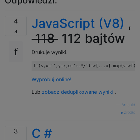
Odpowiedzi:
JavaScript (V8)
,
4
118
112 bajtów
Drukuje wyniki.
f
=(
s
,
x
=
''
,
y
=
x
,
o
=
'+-*/'
)=>[...
o
].
map
(
v
=>
f
(
s
Wypróbuj online!
Lub
zobacz deduplikowane wyniki
.
—
Arnauld
źródło
C #
3