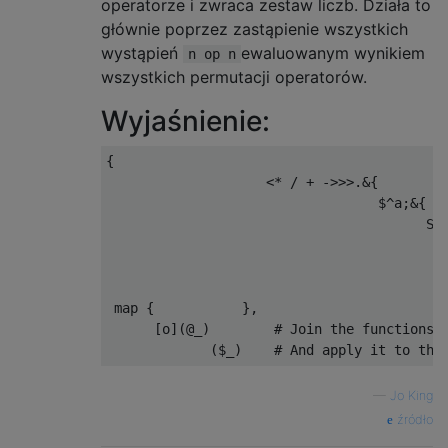
operatorze i zwraca zestaw liczb. Działa to
głównie poprzez zastąpienie wszystkich
wystąpień
ewaluowanym wynikiem
n op n
wszystkich permutacji operatorów.
Wyjaśnienie:
{
<*
/
+
->>>.&{
                                  $
^
a
;&{
                                        S
:
                                          
 map 
{
},
[
o
](
@_
)
# Join the functions
(
$_
)
# And apply it to the
—
Jo King
źródło