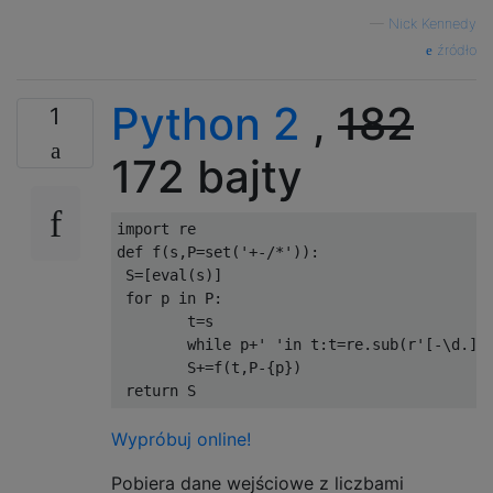
—
Nick Kennedy
źródło
Python 2
,
182
1
172 bajty
import
def
 f
(
s
,
P
=
set
(
'+-/*'
)):
 S
=[
eval
(
s
)]
for
 p 
in
 P
:
	t
=
s

while
 p
+
' '
in
 t
:
t
=
re
.
sub
(
r
'[-\d.]+
	S
+=
f
(
t
,
P
-{
p
})
return
 S
Wypróbuj online!
Pobiera dane wejściowe z liczbami