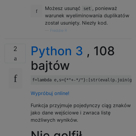
Możesz usunąć
, ponieważ
set
warunek wyeliminowania duplikatów
został usunięty. Niezły kod.
—
Freddie R
Python 3
, 108
2
bajtów
f
=
lambda
 e
,
s
={*
"+-*/"
}:[
str
(
eval
(
p
.
join
(
g
)
Wypróbuj online!
Funkcja przyjmuje pojedynczy ciąg znaków
jako dane wejściowe i zwraca listę
możliwych wyników.
Nie golfił