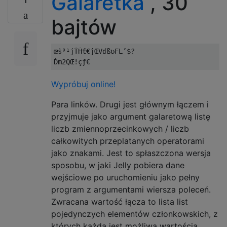
Galaretka
, 30
bajtów
œṡ⁹¹jṪḢƭ€jŒVɗßʋFL’$?

Wypróbuj online!
Para linków. Drugi jest głównym łączem i
przyjmuje jako argument galaretową listę
liczb zmiennoprzecinkowych / liczb
całkowitych przeplatanych operatorami
jako znakami. Jest to spłaszczona wersja
sposobu, w jaki Jelly pobiera dane
wejściowe po uruchomieniu jako pełny
program z argumentami wiersza poleceń.
Zwracana wartość łącza to lista list
pojedynczych elementów członkowskich, z
których każda jest możliwą wartością