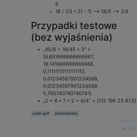
6
18 / ((3 * 2) - 1) ⟶ 18/5 ⟶ 3.6
Przypadki testowe
(bez wyjaśnienia)
„45/8 + 19/45 * 3” =
[6.891666666666667,
18.141666666666666,
0,11111111111111113,
0,01234567901234568,
0,01234567901234568,
5,765740740740741]
„2 + 6 * 7 * 2 + 6/4” = [112 196 23 87,5]
code-golf
permutations
—
Freddie R.
źródło