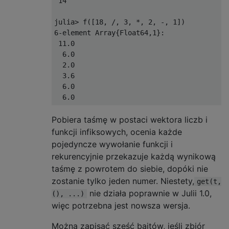
14
julia
>
 f
([
18
,
/,
3
,
*,
2
,
-,
1
])
6
-
element 
Array
{
Float64
,
1
}:
11.0
6.0
2.0
3.6
6.0
6.0
Pobiera taśmę w postaci wektora liczb i
funkcji infiksowych, ocenia każde
pojedyncze wywołanie funkcji i
rekurencyjnie przekazuje każdą wynikową
taśmę z powrotem do siebie, dopóki nie
zostanie tylko jeden numer. Niestety,
get(t,
nie działa poprawnie w Julii 1.0,
(), ...)
więc potrzebna jest nowsza wersja.
Można zapisać sześć bajtów, jeśli zbiór