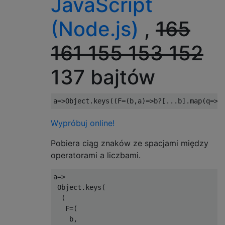
JavaScript
(Node.js)
,
165
161
155
153
152
137 bajtów
a
=>
Object
.
keys
((
F
=(
b
,
a
)=>
b
?[...
b
].
map
(
q
=>
F
Wypróbuj online!
Pobiera ciąg znaków ze spacjami między
operatorami a liczbami.
a
=>
Object
.
keys
(
(
   F
=(
    b
,