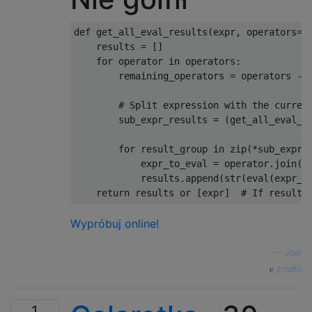
def
 get_all_eval_results
(
expr
,
 operators
={
    results 
=
[]
for
 operator 
in
 operators
:
        remaining_operators 
=
 operators 
-
# Split expression with the curren
        sub_expr_results 
=
(
get_all_eval_r
for
 result_group 
in
 zip
(*
sub_expr_
            expr_to_eval 
=
 operator
.
join
(
r
            results
.
append
(
str
(
eval
(
expr_t
return
 results 
or
[
expr
]
# If results
Wypróbuj online!
—
Joel
źródło
1