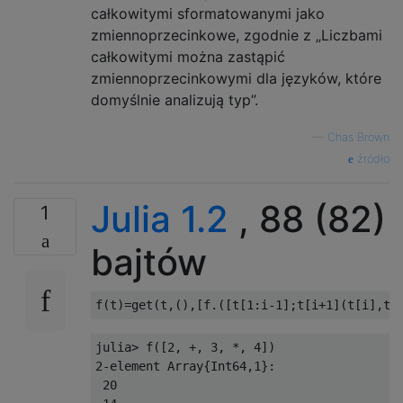
całkowitymi sformatowanymi jako
zmiennoprzecinkowe, zgodnie z „Liczbami
całkowitymi można zastąpić
zmiennoprzecinkowymi dla języków, które
domyślnie analizują typ”.
—
Chas Brown
źródło
Julia 1.2
, 88 (82)
1
bajtów
f
(
t
)=
get
(
t
,(),[
f
.([
t
[
1
:
i
-
1
];
t
[
i
+
1
](
t
[
i
],
t
[
julia
>
 f
([
2
,
+,
3
,
*,
4
])
2
-
element 
Array
{
Int64
,
1
}:
20