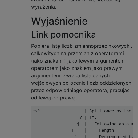
wyrażenia.
Wyjaśnienie
Link pomocnika
Pobiera listę liczb zmiennoprzecinkowych /
całkowitych na przemian z operatorami
(jako znakami) jako lewym argumentem i
operatorem jako znakiem jako prawym
argumentem; zwraca listę danych
wejściowych po ocenie liczb oddzielonych
przez odpowiedniego operatora, pracując
od lewej do prawej.
œṡ⁹                  | Split once by the ri
                   ? | If:

                  $  | - Following as a mon
                L    |   - Length

                 ’   |   - Decremented by 1