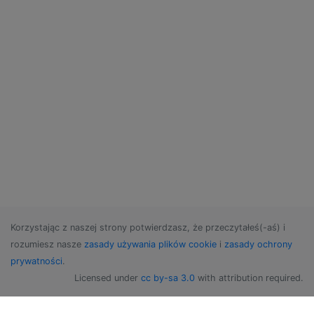
Korzystając z naszej strony potwierdzasz, że przeczytałeś(-aś) i
rozumiesz nasze
zasady używania plików cookie
i
zasady ochrony
prywatności
.
Licensed under
cc by-sa 3.0
with attribution required.