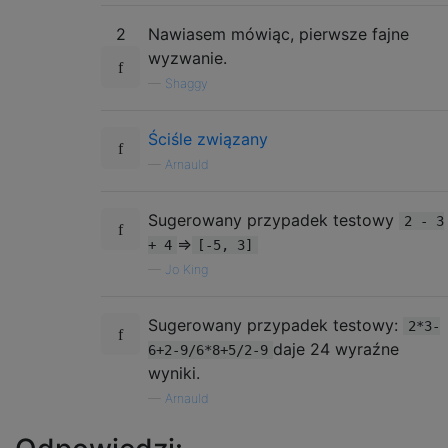
2
Nawiasem mówiąc, pierwsze fajne
wyzwanie.
—
Shaggy
Ściśle związany
—
Arnauld
Sugerowany przypadek testowy
2 - 3
=>
+ 4
[-5, 3]
—
Jo King
Sugerowany przypadek testowy:
2*3-
daje 24 wyraźne
6+2-9/6*8+5/2-9
wyniki.
—
Arnauld