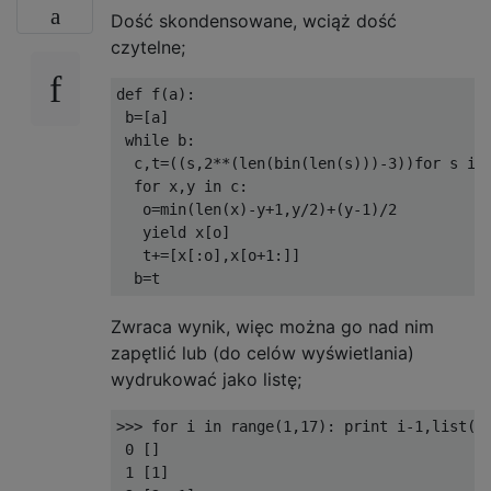
Dość skondensowane, wciąż dość
czytelne;
def f(a):

 b=[a]

 while b:

  c,t=((s,2**(len(bin(len(s)))-3))for s in 
  for x,y in c:

   o=min(len(x)-y+1,y/2)+(y-1)/2

   yield x[o]

   t+=[x[:o],x[o+1:]]

Zwraca wynik, więc można go nad nim
zapętlić lub (do celów wyświetlania)
wydrukować jako listę;
>>> for i in range(1,17): print i-1,list(f(
 0 []

 1 [1]
