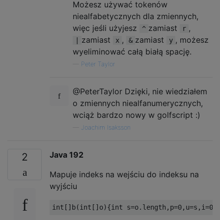
Możesz używać tokenów
        n |= n >> 2;

niealfabetycznych dla zmiennych,
        n |= n >> 4;

więc jeśli użyjesz
zamiast
,
^
r
        n |= n >> 8;

zamiast
,
zamiast
, możesz
        n |= n >> 16;

|
x
&
y
        n++;

wyeliminować całą białą spację.
—
Peter Taylor
        return n;

    }

@PeterTaylor Dzięki, nie wiedziałem
    private static int[] getSubArray(int[] 
o zmiennych niealfanumerycznych,
        int[] list = new int[length];

wciąż bardzo nowy w golfscript :)
        System.arraycopy(orig, origStart, l
—
Joachim Isaksson
        return list;

    }

Java 192
2
Mapuje indeks na wejściu do indeksu na
wyjściu