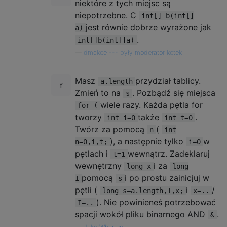
niektóre z tych miejsc są
niepotrzebne. C
int[] b(int[]
jest równie dobrze wyrażone jak
a)
.
int[]b(int[]a)
—
dmckee --- były moderator kotek
Masz
przydział tablicy.
a.length
Zmień to na
. Pozbądź się miejsca
s
wiele razy. Każda pętla for
for (
tworzy
także
.
int i=0
int t=0
Twórz za pomocą
(
n
int
), a następnie tylko
w
n=0,i,t;
i=0
pętlach i
wewnątrz. Zadeklaruj
t=1
wewnętrzny
i za
long x
long
pomocą
i po prostu zainicjuj w
I
s
pętli (
i
/
long s=a.length,I,x;
x=..
). Nie powinieneś potrzebować
I=..
spacji wokół pliku binarnego AND
.
&