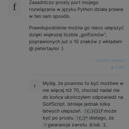
                bst[counter] = list[1];

Zasadniczo prosty port mojego
                queue.add(getSubArray(list,
rozwiązania w języku Python działa prawie
                queue.add(new int[] { 0 });
w ten sam sposób.
            } else if (len == 3) {

                bst[counter] = list[1];

Prawdopodobnie można go nieco ulepszyć
                queue.add(getSubArray(list,
dzięki większej liczbie „golfizmów”,
                queue.add(getSubArray(list,
poprawionych już o 10 znaków z wkładem
            } else {

@ petertaylor :)
                int divide = len / 2;

                bst[counter] = list[divide]
—
Joachim Isaksson
                queue.add(getSubArray(list,
źródło
                queue.add(getSubArray(list,
            }

            counter++;

Myślę, że powinno to być możliwe w
        }

nie więcej niż 70, chociaż nadal nie
do końca ukończyłem odpowiedź na
        return bst;

GolfScript. Istnieje jednak kilka
    }

łatwych ulepszeń.
może
!{;}{}if
    private static int nextHighestPowerOfTw
być po prostu
dlatego, że
!{;}*
        n--;

gwarancje zwrotu
lub
.
!
0
1
        n |= n >> 1;
