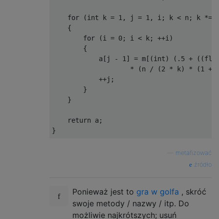
    for (int k = 1, j = 1, i; k < n; k *= 2
    {

        for (i = 0; i < k; ++i)

        {

            a[j - 1] = m[(int) (.5 + ((floa
                    * (n / (2 * k) * (1 + 2
            ++j;

        }

    }

    return a;

—
metafizować
źródło
Ponieważ jest to
gra w golfa
, skróć
swoje metody / nazwy / itp. Do
możliwie najkrótszych; usuń