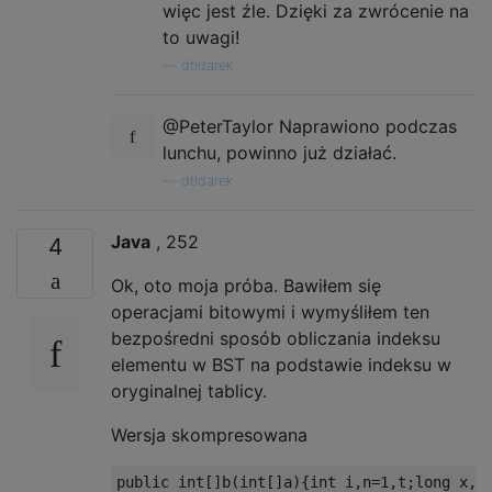
więc jest źle. Dzięki za zwrócenie na
to uwagi!
—
dtldarek
@PeterTaylor Naprawiono podczas
lunchu, powinno już działać.
—
dtldarek
Java
, 252
4
Ok, oto moja próba. Bawiłem się
operacjami bitowymi i wymyśliłem ten
bezpośredni sposób obliczania indeksu
elementu w BST na podstawie indeksu w
oryginalnej tablicy.
Wersja skompresowana