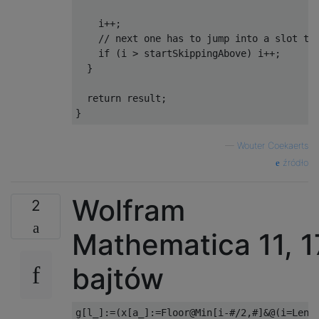
    i++;

    // next one has to jump into a slot tha
    if (i > startSkippingAbove) i++;

  }

  return result;

—
Wouter Coekaerts
źródło
Wolfram
2
Mathematica 11, 
bajtów