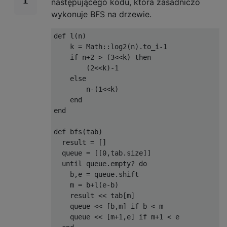
następującego kodu, która zasadniczo
wykonuje BFS na drzewie.
def l(n)

    k = Math::log2(n).to_i-1

    if n+2 > (3<<k) then

        (2<<k)-1

    else

        n-(1<<k) 

    end

end

def bfs(tab)

  result = []

  queue = [[0,tab.size]]

  until queue.empty? do

    b,e = queue.shift

    m = b+l(e-b)

    result << tab[m]

    queue << [b,m] if b < m

    queue << [m+1,e] if m+1 < e
