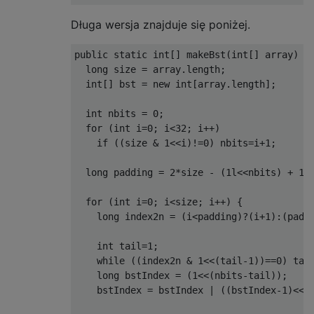
Długa wersja znajduje się poniżej.
public static int[] makeBst(int[] array) {

  long size = array.length;

  int[] bst = new int[array.length];

  int nbits = 0;

  for (int i=0; i<32; i++) 

    if ((size & 1<<i)!=0) nbits=i+1;

  long padding = 2*size - (1l<<nbits) + 1;

  for (int i=0; i<size; i++) {

    long index2n = (i<padding)?(i+1):(paddi
    int tail=1;

    while ((index2n & 1<<(tail-1))==0) tail
    long bstIndex = (1<<(nbits-tail));

    bstIndex = bstIndex | ((bstIndex-1)<<ta