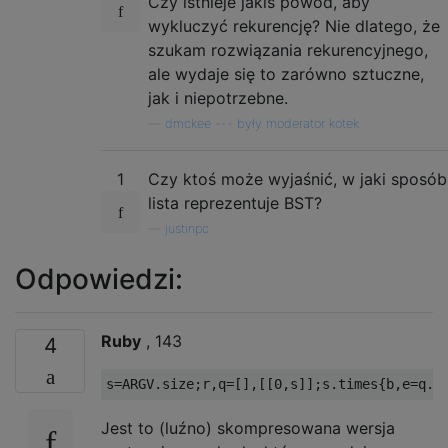
Czy istnieje jakiś powód, aby
wykluczyć rekurencję? Nie dlatego, że
szukam rozwiązania rekurencyjnego,
ale wydaje się to zarówno sztuczne,
jak i niepotrzebne.
—
dmckee --- były moderator kotek
1
Czy ktoś może wyjaśnić, w jaki sposób
lista reprezentuje BST?
—
justinpc
Odpowiedzi:
Ruby
, 143
4
Jest to (luźno) skompresowana wersja