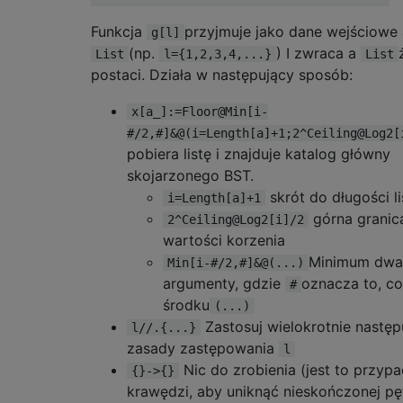
Funkcja
przyjmuje jako dane wejściowe 
g[l]
(np.
) I zwraca a
List
l={1,2,3,4,...}
List
postaci. Działa w następujący sposób:
x[a_]:=Floor@Min[i-
#/2,#]&@(i=Length[a]+1;2^Ceiling@Log2[
pobiera listę i znajduje katalog główny
skojarzonego BST.
skrót do długości li
i=Length[a]+1
górna granic
2^Ceiling@Log2[i]/2
wartości korzenia
Minimum dwa
Min[i-#/2,#]&@(...)
argumenty, gdzie
oznacza to, co
#
środku
(...)
Zastosuj wielokrotnie następ
l//.{...}
zasady zastępowania
l
Nic do zrobienia (jest to przyp
{}->{}
krawędzi, aby uniknąć nieskończonej pęt