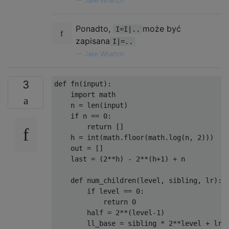
—
Jake Wharton
Ponadto,
może być
I=I|..
zapisana
I|=..
—
Jake Wharton
3
def fn(input):

    import math

    n = len(input)

    if n == 0:

        return []

    h = int(math.floor(math.log(n, 2)))

    out = []

    last = (2**h) - 2**(h+1) + n

    def num_children(level, sibling, lr):

        if level == 0:

            return 0

        half = 2**(level-1)

        ll_base = sibling * 2**level + lr *