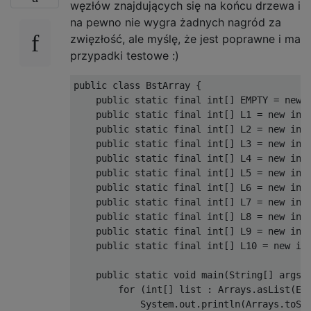
węzłów znajdujących się na końcu drzewa i
na pewno nie wygra żadnych nagród za
zwięzłość, ale myślę, że jest poprawne i ma
przypadki testowe :)
public class BstArray {

    public static final int[] EMPTY = new i
    public static final int[] L1 = new int[
    public static final int[] L2 = new int[
    public static final int[] L3 = new int[
    public static final int[] L4 = new int[
    public static final int[] L5 = new int[
    public static final int[] L6 = new int[
    public static final int[] L7 = new int[
    public static final int[] L8 = new int[
    public static final int[] L9 = new int[
    public static final int[] L10 = new int
    public static void main(String[] args) 
        for (int[] list : Arrays.asList(EMP
            System.out.println(Arrays.toStr