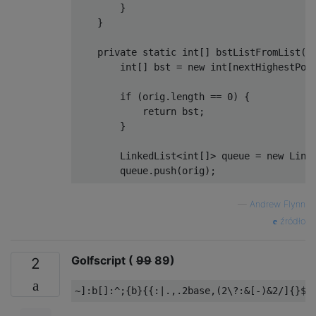
        }

    }

    private static int[] bstListFromList(in
        int[] bst = new int[nextHighestPowe
        if (orig.length == 0) {

            return bst;

        }

        LinkedList<int[]> queue = new Linke
        queue.push(orig);

        int counter = 0;

—
Andrew Flynn
        while (!queue.isEmpty()) {

źródło
            int[] list = queue.pop();

            int len = list.length;

Golfscript (
99
89)
2
            if (len == 1) {

                bst[counter] = list[0];

            } else if (len == 2) {
