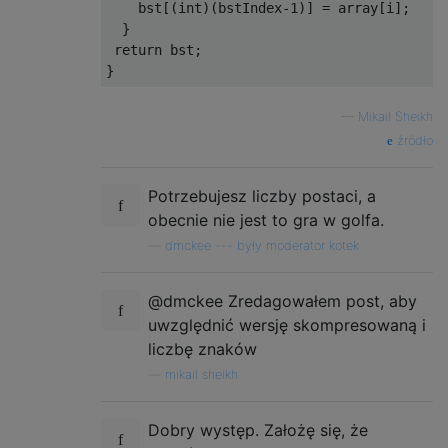
    bst[(int)(bstIndex-1)] = array[i];

  }

 return bst;

—
Mikail Sheikh
źródło
Potrzebujesz liczby postaci, a
obecnie nie jest to gra w golfa.
—
dmckee --- były moderator kotek
@dmckee Zredagowałem post, aby
uwzględnić wersję skompresowaną i
liczbę znaków
—
mikail sheikh
Dobry występ. Założę się, że