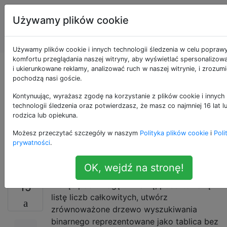
Programowanie
Tagi
Używamy plików cookie
puzzli i Code
Account
Golf
Używamy plików cookie i innych technologii śledzenia w celu popraw
komfortu przeglądania naszej witryny, aby wyświetlać spersonalizowa
Utwórz
i ukierunkowane reklamy, analizować ruch w naszej witrynie, i zrozum
pochodzą nasi goście.
zrównoważony BST z
Kontynuując, wyrażasz zgodę na korzystanie z plików cookie i innych
technologii śledzenia oraz potwierdzasz, że masz co najmniej 16 lat 
rodzica lub opiekuna.
posortowanej listy
Możesz przeczytać szczegóły w naszym
Polityka plików cookie
i
Poli
liczb całkowitych
prywatności
.
OK, wejdź na stronę!
Biorąc pod uwagę unikalną, posortowaną
15
listę liczb całkowitych, utwórz
zrównoważone drzewo wyszukiwania
binarnego reprezentowane jako tablica bez