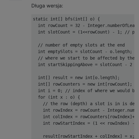
Długa wersja:
static int[] bfs(int[] o) {

  int rowCount = 32 - Integer.numberOfLeadi
  int slotCount = (1<<rowCount) - 1; // pow
  // number of empty slots at the end

  int emptySlots = slotCount - o.length;

  // where we start to be affected by these
  int startSkippingAbove = slotCount - 2 * 
  int[] result = new int[o.length];

  int[] rowCounters = new int[rowCount]; //
  int i = 0; // index of where we would be 
  for (int x : o) {

    // the row (depth) a slot is in is dete
    int rowIndex = rowCount - Integer.numbe
    int colIndex = rowCounters[rowIndex]++;
    int rowStartIndex = (1 << rowIndex) - 1
    result[rowStartIndex + colIndex] = x;
