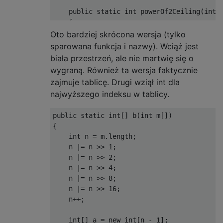
    public static int powerOf2Ceiling(int n
    {

        n--;

Oto bardziej skrócona wersja (tylko
        n |= n >> 1;

sparowana funkcja i nazwy). Wciąż jest
        n |= n >> 2;

biała przestrzeń, ale nie martwię się o
        n |= n >> 4;

wygraną. Również ta wersja faktycznie
        n |= n >> 8;

zajmuje tablicę. Drugi wziął int dla
        n |= n >> 16;

najwyższego indeksu w tablicy.
        n++;

public static int[] b(int m[])

        return n;

{

    }

    int n = m.length;

    n |= n >> 1;

    n |= n >> 2;

    n |= n >> 4;

    n |= n >> 8;

    n |= n >> 16;

    n++;

    int[] a = new int[n - 1];
