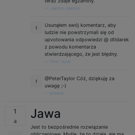
teraz zdaje egzaminy.
—
Joachim Isaksson
Usunąłem swój komentarz, aby
ludzie nie powstrzymali się od
upvotowania odpowiedzi @ dtldarek
z powodu komentarza
stwierdzającego, że jest błędny.
—
Peter Taylor
@PeterTaylor Cóż, dziękuję za
uwagę ;-)
—
dtldarek
Jawa
1
Jest to bezpośrednie rozwiązanie
obliczeniowe. Myślę, że to działa, ale ma