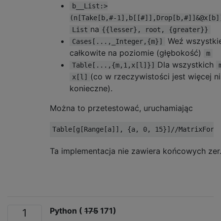
b__List:>
(n[Take[b,#-1],b[[#]],Drop[b,#]]&@x[b]
na
List
{{lesser}, root, {greater}}
Weź wszystkie
Cases[...,_Integer,{m}]
całkowite na poziomie (głębokość)
m
Dla wszystkich
Table[...,{m,1,x[l]}]
(co w rzeczywistości jest więcej ni
x[l]
konieczne).
Można to przetestować, uruchamiając
Ta implementacja nie zawiera końcowych zer
Python (
175
171)
1