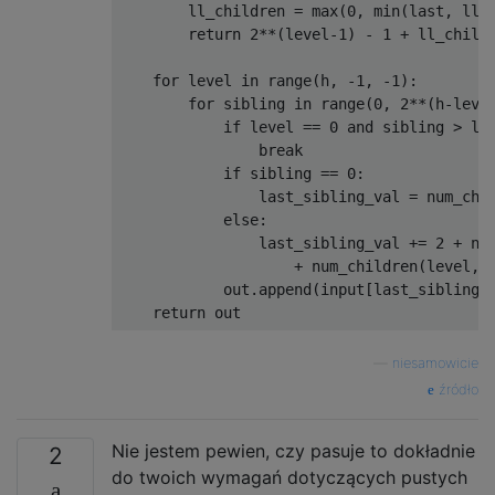
        ll_children = max(0, min(last, ll_b
        return 2**(level-1) - 1 + ll_childr
    for level in range(h, -1, -1):

        for sibling in range(0, 2**(h-level
            if level == 0 and sibling > las
                break

            if sibling == 0:

                last_sibling_val = num_chil
            else:

                last_sibling_val += 2 + num
                    + num_children(level, s
            out.append(input[last_sibling_v
—
niesamowicie
źródło
Nie jestem pewien, czy pasuje to dokładnie
2
do twoich wymagań dotyczących pustych