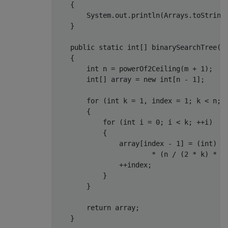
    {

        System.out.println(Arrays.toString(
    }

    public static int[] binarySearchTree(in
    {

        int n = powerOf2Ceiling(m + 1);

        int[] array = new int[n - 1];

        for (int k = 1, index = 1; k < n; k
        {

            for (int i = 0; i < k; ++i)

            {

                array[index - 1] = (int) (.
                        * (n / (2 * k) * (1
                ++index;

            }

        }

        return array;

    }
