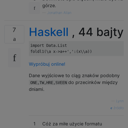
górze.
—
Jonathan Allan
Haskell
, 44 bajty
7
import
 Data.List

foldl1
(\
a x
->
a
++
','
:(
x
\\
a
))
Wypróbuj online!
Dane wyjściowe to ciąg znaków podobny
do przecinków między
ONE,TW,HRE,SVEEN
dniami.
—
Lynn
źródło
1
Cóż za miłe użycie formatu