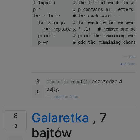
l
=
input
()
# the list of words to wri
p
=
''
# p contains all letters w
for
 r 
in
 l
:
# for each word ...
for
 x 
in
 p
:
# for each letter we own .
    r
=
r
.
replace
(
x
,
''
,
1
)
# remove one occ
print
 r       
# print the remaining word
  p
+=
r          
# add the remaining chars 
—
ovs
źródło
3
oszczędza 4
for r in input():
bajty.
—
Jonathan Allan
Galaretka
, 7
8
bajtów