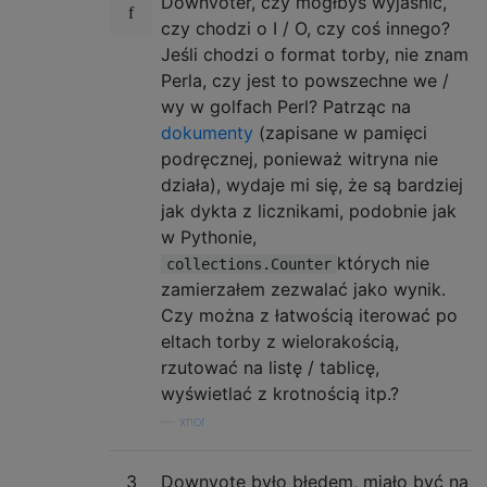
Downvoter, czy mógłbyś wyjaśnić,
czy chodzi o I / O, czy coś innego?
Jeśli chodzi o format torby, nie znam
Perla, czy jest to powszechne we /
wy w golfach Perl? Patrząc na
dokumenty
(zapisane w pamięci
podręcznej, ponieważ witryna nie
działa), wydaje mi się, że są bardziej
jak dykta z licznikami, podobnie jak
w Pythonie,
których nie
collections.Counter
zamierzałem zezwalać jako wynik.
Czy można z łatwością iterować po
eltach torby z wielorakością,
rzutować na listę / tablicę,
wyświetlać z krotnością itp.?
—
xnor
3
Downvote było błędem, miało być na