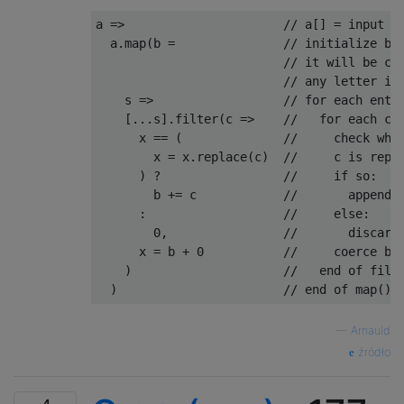
a 
=>
// a[] = input
  a
.
map
(
b 
=
// initialize b 
// it will be co
// any letter in
    s 
=>
// for each entr
[...
s
].
filter
(
c 
=>
//   for each ch
      x 
==
(
//     check whe
        x 
=
 x
.
replace
(
c
)
//     c is repl
)
?
//     if so:
        b 
+=
 c            
//       append 
:
//     else:
0
,
//       discard
      x 
=
 b 
+
0
//     coerce b 
)
//   end of filt
)
// end of map()
—
Arnauld
źródło