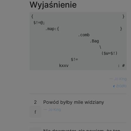
Wyjaśnienie
{
}
#
 $
!=@;
#
.
map
:{
}
#
.
comb                
#
.
Bag
#
∖
#
(
$
⊎=
$
!)
#
                 $
!=
#
            kxxv                     
:
# T
—
Jo King
źródło
2
Powód byłby mile widziany
—
Jo King
Nie downvoter, ale powiem, że ten