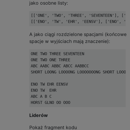
jako osobne listy:
[['ONE', 'TWO', 'THREE', 'SEVENTEEN'], ['O
A jako ciągi rozdzielone spacjami (końcowe
spacje w wyjściach mają znaczenie):
ONE TWO THREE SEVENTEEN

ONE TWO ONE THREE

ABC AABC ABBC ABCC AABBCC

SHORT LOONG LOOOONG LOOOOOOONG SHORT LOOONG
ENO TW EHR EENSV

ENO TW  EHR

ABC A B C 

Liderów
Pokaż fragment kodu