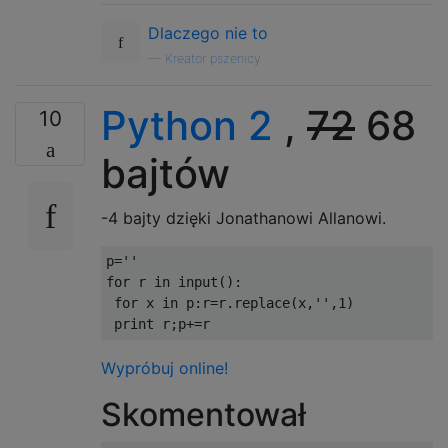
Dlaczego nie to
—
Kreator pszenicy
Python 2
,
72
68
10
bajtów
-4 bajty dzięki Jonathanowi Allanowi.
p
=
''
for
 r 
in
 input
():
for
 x 
in
 p
:
r
=
r
.
replace
(
x
,
''
,
1
)
print
 r
;
p
+=
r
Wypróbuj online!
Skomentował