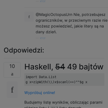
—
xnor
@MagicOctopusUrn Nie, potrzebujesz
ograniczników, w przeciwnym razie nie
możesz powiedzieć, jakie litery są na
dany dzień.
—
xnor
Odpowiedzi:
Haskell,
54
49 bajtów
10
import Data.List

Wypróbuj online!
Budujemy listę wyników, obliczając parami
różnicę listy (
) listy danych