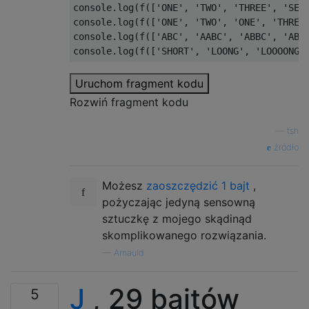
console
.
log
(
f
([
'ONE'
,
'TWO'
,
'THREE'
,
'SEV
console
.
log
(
f
([
'ONE'
,
'TWO'
,
'ONE'
,
'THREE
console
.
log
(
f
([
'ABC'
,
'AABC'
,
'ABBC'
,
'ABC
console
.
log
(
f
([
'SHORT'
,
'LOONG'
,
'LOOOONG'
Uruchom fragment kodu
Rozwiń fragment kodu
—
tsh
źródło
Możesz
zaoszczędzić 1 bajt
,
pożyczając jedyną sensowną
sztuczkę z mojego skądinąd
skomplikowanego rozwiązania.
—
Arnauld
J
, 29 bajtów
5