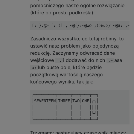
pomocniczego nasze ogólne rozwiązanie
(które po prostu podkreśla):
Zasadniczo wszystko, co tutaj robimy, to
ustawić nasz problem jako pojedynczą
redukcję. Zaczynamy odwracać dane
wejściowe
i dodawać do nich
asa
|.
,~
lub puste pole, które będzie
a:
początkową wartością naszego
końcowego wyniku, tak jak:
┌─────────┬─────┬───┬───┬──┐

│SEVENTEEN│THREE│TWO│ONE│┌┐│

│         │     │   │   ││││

│         │     │   │   │└┘│

Trzymamy następujący czasownik między