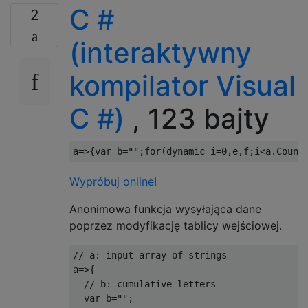
C #
2
(interaktywny
kompilator Visual
C #)
, 123 bajty
a
=>{
var
 b
=
""
;
for
(
dynamic
 i
=
0
,
e
,
f
;
i
<
a
.
Count
Wypróbuj online!
Anonimowa funkcja wysyłająca dane
poprzez modyfikację tablicy wejściowej.
// a: input array of strings
a
=>{
// b: cumulative letters
var
 b
=
""
;