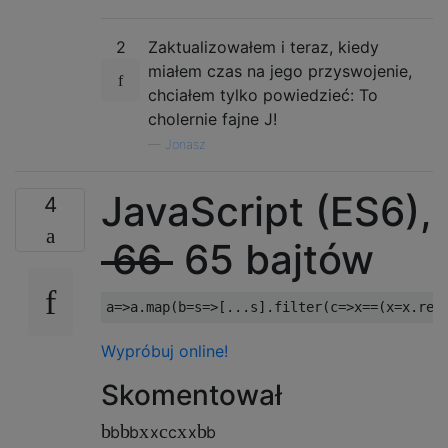
2
Zaktualizowałem i teraz, kiedy
miałem czas na jego przyswojenie,
chciałem tylko powiedzieć: To
cholernie fajne J!
—
Jonasz
JavaScript (ES6),
4
66
65 bajtów
a
=>
a
.
map
(
b
=
s
=>[...
s
].
filter
(
c
=>
x
==(
x
=
x
.
rep
Wypróbuj online!
Skomentował
b
b
x
c
x
b
b
b
x
c
x
b