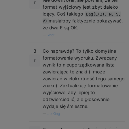
format wyjściowy jest zbyt daleko
idący. Coś takiego
Bag(E(2), N, S,
musiałoby faktycznie pokazywać,
V)
że dwa E są OK.
—
xnor
3
Co naprawdę? To tylko domyślne
formatowanie wydruku. Zwracany
wynik to nieuporządkowana lista
zawierająca te znaki (i może
zawierać wielokrotność tego samego
znaku). Zaktualizuję formatowanie
wyjściowe, aby lepiej to
odzwierciedlić, ale głosowanie
wydaje się śmieszne.
—
Jo King