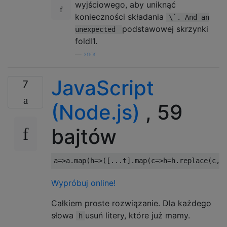
wyjściowego, aby uniknąć
konieczności składania
\`. And an
podstawowej skrzynki
unexpected
foldl1.
—
xnor
JavaScript
7
(Node.js)
, 59
bajtów
a
=>
a
.
map
(
h
=>([...
t
].
map
(
c
=>
h
=
h
.
replace
(
c
,
'
Wypróbuj online!
Całkiem proste rozwiązanie. Dla każdego
słowa
usuń litery, które już mamy.
h