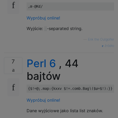
Wypróbuj online!
Wyjście:
-separated string.
—
Erik the Outgolfer
źródło
Perl 6
, 44
7
bajtów
{
$
!=@;.
map
:{
kxxv $
!=.
comb
.
Bag
∖(
$
⊎=
$
!):}}
Wypróbuj online!
Dane wyjściowe jako lista list znaków.