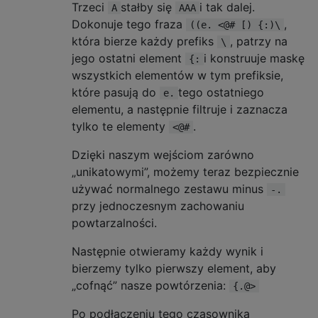
Trzeci
stałby się
i tak dalej.
A
AAA
Dokonuje tego fraza
,
((e. <@# [) {:)\
która bierze każdy prefiks
, patrzy na
\
jego ostatni element
i konstruuje maskę
{:
wszystkich elementów w tym prefiksie,
które pasują do
tego ostatniego
e.
elementu, a następnie filtruje i zaznacza
tylko te elementy
.
<@#
Dzięki naszym wejściom zarówno
„unikatowymi”, możemy teraz bezpiecznie
używać normalnego zestawu minus
-.
przy jednoczesnym zachowaniu
powtarzalności.
Następnie otwieramy każdy wynik i
bierzemy tylko pierwszy element, aby
„cofnąć” nasze powtórzenia:
{.@>
Po podłączeniu tego czasownika