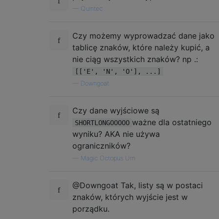
—
Quintec
Czy możemy wyprowadzać dane jako
tablicę znaków, które należy kupić, a
nie ciąg wszystkich znaków? np .:
[['E', 'N', 'O'], ...]
—
Downgoat
Czy dane wyjściowe są
ważne dla ostatniego
SHORTLONGOOOOO
wyniku? AKA nie używa
ograniczników?
—
Magic Octopus Urn
@Downgoat Tak, listy są w postaci
znaków, których wyjście jest w
porządku.