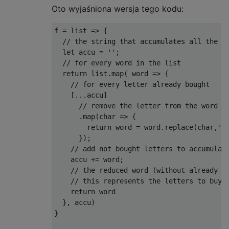
Oto wyjaśniona wersja tego kodu:
f 
=
 list 
=>
{
// the string that accumulates all the l
let
 accu 
=
''
;
// for every word in the list
return
 list
.
map
(
 word 
=>
{
// for every letter already bought 
[...
accu
]
// remove the letter from the word
.
map
(
char
=>
{
return
 word 
=
 word
.
replace
(
char
,
''
});
// add not bought letters to accumulat
    accu 
+=
 word
;
// the reduced word (without already b
// this represents the letters to buy 
return
 word

},
 accu
)
}