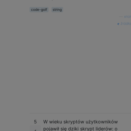
code-golf
string
—
xnor
źródło
5
W wieku skryptów użytkowników
pojawił się dziki skrypt liderów: o