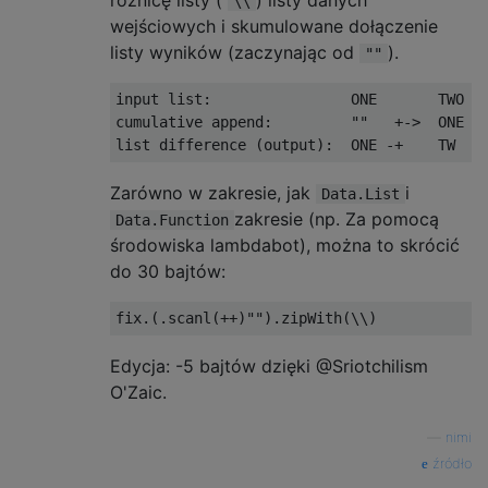
\\
wejściowych i skumulowane dołączenie
listy wyników (zaczynając od
).
""
input list:                ONE       TWO   
cumulative append:         ""   +->  ONE  +
Zarówno w zakresie, jak
i
Data.List
zakresie (np. Za pomocą
Data.Function
środowiska lambdabot), można to skrócić
do 30 bajtów:
Edycja: -5 bajtów dzięki @Sriotchilism
O'Zaic.
—
nimi
źródło