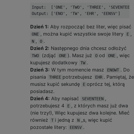
Input:  ['ONE', 'TWO', 'THREE', 'SEVENTEEN'
Dzień 1:
Aby rozpocząć bez liter, więc pisać
, można kupić wszystkie swoje litery
,
ONE
E
,
.
N
O
Dzień 2:
Następnego dnia chcesz odłożyć
(zdjąć
). Masz już
od
, więc
TWO
ONE
O
ONE
kupujesz dodatkowy
.
TW
Dzień 3:
W tym momencie masz
. Do
ENOWT
pisania
potrzebujesz
. Pamiętaj, że
THREE
EHR
musisz kupić sekundę
oprócz tej, którą
E
posiadasz.
Dzień 4:
Aby napisać
,
SEVENTEEN
potrzebujesz 4
, z których masz już dwa
E
(nie trzy!), Więc kupujesz dwa kolejne. Mieć
również
i jedną z
„s, więc kupić
T
N
pozostałe litery:
.
EENSV