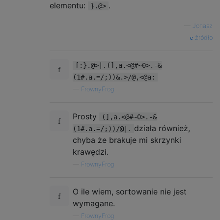
elementu:
.
}.@>
—
Jonasz
źródło
[:}.@>|.(],a.<@#~0>.-&
(1#.a.=/;))&.>/@,<@a:
—
FrownyFrog
Prosty
(],a.<@#~0>.-&
działa również,
(1#.a.=/;))/@|.
chyba że brakuje mi skrzynki
krawędzi.
—
FrownyFrog
O ile wiem, sortowanie nie jest
wymagane.
—
FrownyFrog