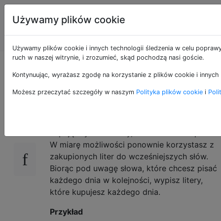
Programowanie
Tagi
Używamy plików cookie
puzzli i Code
Account
Golf
Używamy plików cookie i innych technologii śledzenia w celu poprawy
ruch w naszej witrynie, i zrozumieć, skąd pochodzą nasi goście.
Litery znaku markizy
Kontynuując, wyrażasz zgodę na korzystanie z plików cookie i innych 
Możesz przeczytać szczegóły w naszym
Polityka plików cookie
i
Poli
Każdego dnia umieszczasz nowe słowo na
41
znaku namiotu z ruchomymi literami
,
kupując tylko te litery, które musisz napisać.
W miarę możliwości ponownie korzystasz z
zakupionych liter do wcześniejszych słów.
Biorąc pod uwagę słowa, które chcesz pisać
każdego dnia w kolejności, wypisz litery,
które kupujesz każdego dnia.
Przykład