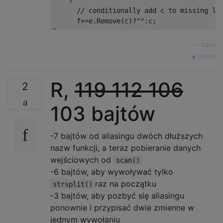
// conditionally add c to missing le
      f
+=
e
.
Remove
(
c
)?
""
:
c
;
}
—
dana
źródło
R,
119 112 106
2
103 bajtów
-7 bajtów od aliasingu dwóch dłuższych
nazw funkcji, a teraz pobieranie danych
wejściowych od
scan()
-6 bajtów, aby wywoływać tylko
raz na początku
strsplit()
-3 bajtów, aby pozbyć się aliasingu
ponownie i przypisać dwie zmienne w
jednym wywołaniu