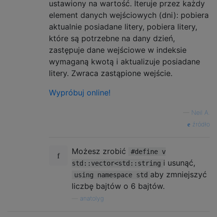
ustawiony na wartość. Iteruje przez każdy
element danych wejściowych (dni): pobiera
aktualnie posiadane litery, pobiera litery,
które są potrzebne na dany dzień,
zastępuje dane wejściowe w indeksie
wymaganą kwotą i aktualizuje posiadane
litery. Zwraca zastąpione wejście.
Wypróbuj online!
—
Neil A.
źródło
Możesz zrobić
#define v
i usunąć,
std::vector<std::string
aby zmniejszyć
using namespace std
liczbę bajtów o 6 bajtów.
—
anatolyg