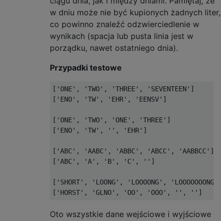
ciągu dnia, jak i między dniami. Pamiętaj, że
w dniu może nie być kupionych żadnych liter,
co powinno znaleźć odzwierciedlenie w
wynikach (spacja lub pusta linia jest w
porządku, nawet ostatniego dnia).
Przypadki testowe
['ONE', 'TWO', 'THREE', 'SEVENTEEN']

['ENO', 'TW', 'EHR', 'EENSV']

['ONE', 'TWO', 'ONE', 'THREE']

['ENO', 'TW', '', 'EHR']

['ABC', 'AABC', 'ABBC', 'ABCC', 'AABBCC']

['ABC', 'A', 'B', 'C', '']

['SHORT', 'LOONG', 'LOOOONG', 'LOOOOOOONG',
Oto wszystkie dane wejściowe i wyjściowe