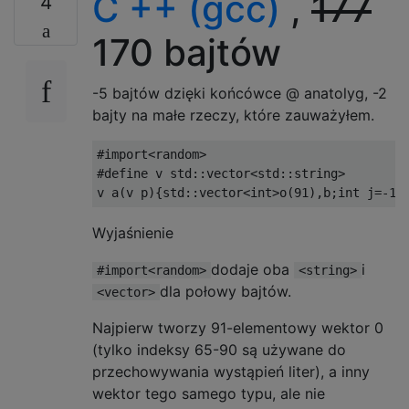
C ++ (gcc)
,
177
4
170 bajtów
-5 bajtów dzięki końcówce @ anatolyg, -2
bajty na małe rzeczy, które zauważyłem.
#import<random>
#define
 v std
::
vector
<
std
::
string
>
v a
(
v p
){
std
::
vector
<int>
o
(
91
),
b
;
int
 j
=-
1
;
Wyjaśnienie
dodaje oba
i
#import<random>
<string>
dla połowy bajtów.
<vector>
Najpierw tworzy 91-elementowy wektor 0
(tylko indeksy 65-90 są używane do
przechowywania wystąpień liter), a inny
wektor tego samego typu, ale nie