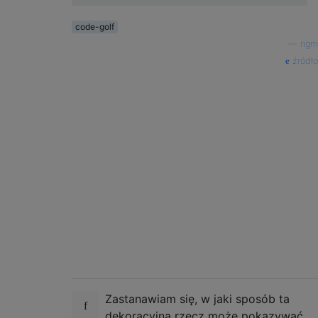
code-golf
—
ngm
źródło
Zastanawiam się, w jaki sposób ta
dekoracyjna rzecz może pokazywać