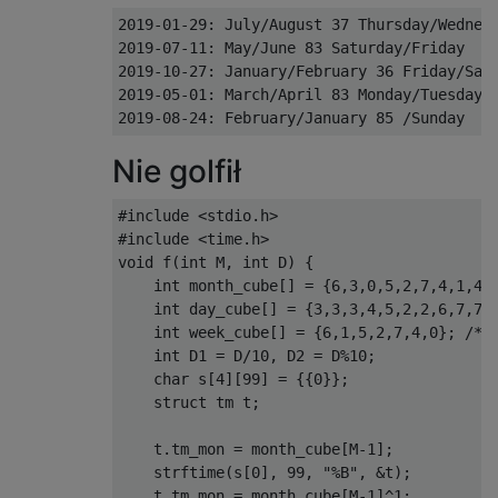
2019-01-29: July/August 37 Thursday/Wednesd
2019-07-11: May/June 83 Saturday/Friday

2019-10-27: January/February 36 Friday/Satu
2019-05-01: March/April 83 Monday/Tuesday

Nie golfił
#include
<stdio.h>
#include
<time.h>
void
 f
(
int
 M
,
int
 D
)
{
int
 month_cube
[]
=
{
6
,
3
,
0
,
5
,
2
,
7
,
4
,
1
,
4
,
int
 day_cube
[]
=
{
3
,
3
,
3
,
4
,
5
,
2
,
2
,
6
,
7
,
7
}
int
 week_cube
[]
=
{
6
,
1
,
5
,
2
,
7
,
4
,
0
};
/* 
int
 D1 
=
 D
/
10
,
 D2 
=
 D
%
10
;
char
 s
[
4
][
99
]
=
{{
0
}};
struct
 tm t
;
    t
.
tm_mon 
=
 month_cube
[
M
-
1
];
    strftime
(
s
[
0
],
99
,
"%B"
,
&
t
);
    t
.
tm_mon 
=
 month_cube
[
M
-
1
]^
1
;