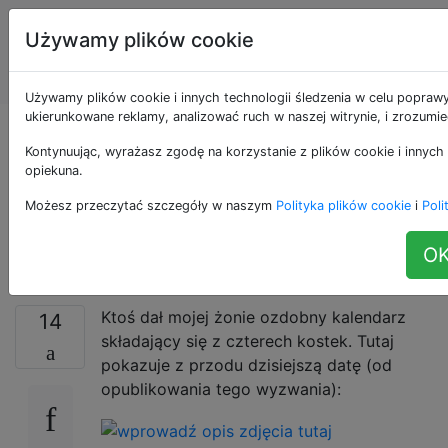
Programowanie
Tagi
Używamy plików cookie
puzzli i Code
Account
Golf
Używamy plików cookie i innych technologii śledzenia w celu poprawy
ukierunkowane reklamy, analizować ruch w naszej witrynie, i zrozumi
Co będzie na górze
Kontynuując, wyrażasz zgodę na korzystanie z plików cookie i innych 
opiekuna.
tego ozdobnego
Możesz przeczytać szczegóły w naszym
Polityka plików cookie
i
Poli
kalendarza?
OK
Ktoś dał mojej żonie ozdobny kalendarz
14
składający się z czterech kostek. Tutaj
pokazuje z przodu dzisiejszą datę (od
opublikowania tego wyzwania):