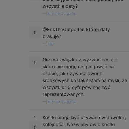
wszystkie daty?
—
Erik the Outgolfer,
@ErikTheOutgolfer, której daty
brakuje?
—
ngm,
Nie ma związku z wyzwaniem, ale
skoro nie mogę cię pingować na
czacie, jak używasz dwóch
środkowych kostek? Mam na myśli, że
wszystkie 10 cyfr powinno być
reprezentowanych.
—
Erik the Outgolfer,
1
Kostki mogą być używane w dowolnej
kolejności. Nazwijmy dwie kostki