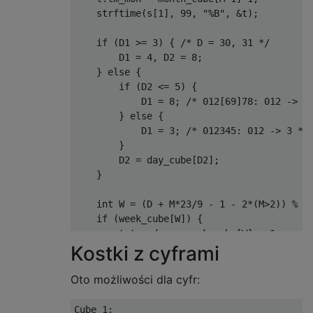
    strftime
(
s
[
1
],
99
,
"%B"
,
&
t
);
if
(
D1 
>=
3
)
{
/* D = 30, 31 */
        D1 
=
4
,
 D2 
=
8
;
}
else
{
if
(
D2 
<=
5
)
{
            D1 
=
8
;
/* 012[69]78: 012 -> 8
}
else
{
            D1 
=
3
;
/* 012345: 012 -> 3 */
}
        D2 
=
 day_cube
[
D2
];
}
int
 W 
=
(
D 
+
 M
*
23
/
9
-
1
-
2
*(
M
>
2
))
%
7
if
(
week_cube
[
W
])
{
        t
.
tm_wday 
=
 week_cube
[
W
]
-
1
;
Kostki z cyframi
        strftime
(
s
[
2
],
99
,
"%A"
,
&
t
);
}
if
(
week_cube
[
W
]^
1
)
{
Oto możliwości dla cyfr:
        t
.
tm_wday 
=
(
week_cube
[
W
]^
1
)
-
1
;
        strftime
(
s
[
3
],
99
,
"%A"
,
&
t
);
Cube 1:
