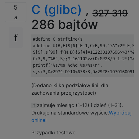
C (glibc)
,
5
327
319
286 bajtów
#define
 C strftime
(
#define
 U
(
B
,
E
)
S
[
6
]=
E
-
1
,
C
+
B
,
99
,
"%A"
+
2
*!
E
,
S
)
S
[
9
],
s
[
99
];
f
(
M
,
D
){
S
[
4
]=
112233107696
>>
3
*
M
&
7
C
+
3
,
9
,
"%B"
,
S
);
M
=
161102
>>(
D
+
M
*
23
/
9
-
1
-
2
*(
M
>
2
printf
(
"%s/%s %d%d %s/%s\n"
,
s
,
s
+
3
,
D
>
29
?
4
:
D
%
10
<
6
?
8
:
3
,
D
>
29
?
8
:
1070160091
>
(Dodano kilka podziałów linii dla
zachowania przejrzystości)
zajmuje miesiąc (1–12) i dzień (1–31).
f
Drukuje na standardowe wyjście.
Wypróbuj
online!
Przypadki testowe: