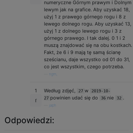
numeryczne Górnym prawym i Dolnym
lewym jak na grafice. Aby uzyskać 18,
użyj 1 z prawego górnego rogu i 8 z
lewego dolnego rogu. Aby uzyskać 13,
użyj 1 z dolnego lewego rogu i 3 z
górnego prawego. I tak dalej. 0 1 i 2
muszą znajdować się na obu kostkach.
Fakt, że 6 i 9 mają tę samą ścianę
sześcianu, daje wszystko od 01 do 31,
co jest wszystkim, czego potrzeba.
—
ngm,
1
Według zdjęć,
w
27
2019-10-
powinien udać się do
nie
.
27
36
32
—
japh
Odpowiedzi: