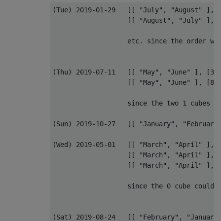
(Tue) 2019-01-29   [[ "July", "August" ], [
                   [[ "August", "July" ], [
                   etc. since the order wit
(Thu) 2019-07-11   [[ "May", "June" ], [3],
                   [[ "May", "June" ], [8],
                   since the two 1 cubes co
(Sun) 2019-10-27   [[ "January", "February"
(Wed) 2019-05-01   [[ "March", "April" ], [
                   [[ "March", "April" ], [
                   [[ "March", "April" ], [
                   since the 0 cube could h