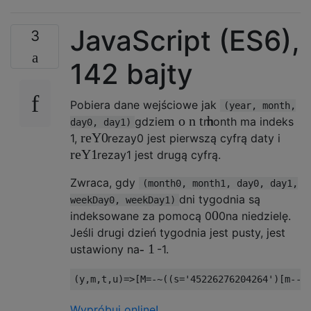
JavaScript (ES6),
3
142 bajty
Pobiera dane wejściowe jak
(year, month,
m
o
n
t
h
gdzie
m
o
n
t
h
ma indeks
day0, day1)
re
Y
0
1,
re
za
y
0
jest pierwszą cyfrą daty i
re
Y
1
re
za
y
1
jest drugą cyfrą.
Zwraca, gdy
(month0, month1, day0, day1,
dni tygodnia są
weekDay0, weekDay1)
0
indeksowane za pomocą 0
0
na niedzielę.
Jeśli drugi dzień tygodnia jest pusty, jest
-
1
ustawiony na
-
1
.
(
y
,
m
,
t
,
u
)=>[
M
=-~((
s
=
'45226276204264'
)[
m
--+
Wypróbuj online!