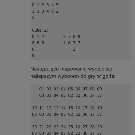
}
0 1 2 3 4 5

3 3 3 4 5 2

    printf
(
"%s/%s %d%d %s/%s\n"
,
 s
[
0
],
 s
[
1
5

}
Cube 2:

0 1 2        6 7 8 9

8 8 8        2 6 7 7

6                2

Następujące mapowanie wydaje się
najlepszym wyborem do gry w golfa:
   01 02 03 04 05 06 07 08 09

   83 83 84 85 82 32 36 37 37

10 11 12 13 14 15 16 17 18 19

83 83 83 84 85 82 32 36 37 37

20 21 22 23 24 25 26 27 28 29

83 83 83 84 85 82 32 36 37 37
