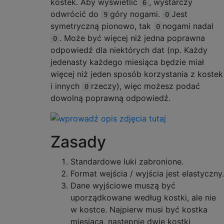
kostek. Aby wyświetlić
, wystarczy
6
odwrócić do
góry nogami.
Jest
9
0
symetryczną pionowo, tak
nogami nadal
0
. Może być więcej niż jedna poprawna
0
odpowiedź dla niektórych dat (np. Każdy
jedenasty każdego miesiąca będzie miał
więcej niż jeden sposób korzystania z kostek
i innych
rzeczy), więc możesz podać
0
dowolną poprawną odpowiedź.
Zasady
Standardowe luki zabronione.
Format wejścia / wyjścia jest elastyczny.
Dane wyjściowe muszą być
uporządkowane według kostki, ale nie
w kostce. Najpierw musi być kostka
miesiąca, następnie dwie kostki