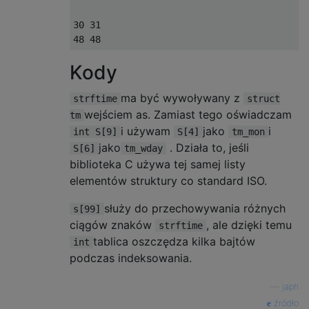
30 31

Kody
ma być wywoływany z
strftime
struct
wejściem as. Zamiast tego oświadczam
tm
i używam
jako
i
int S[9]
S[4]
tm_mon
jako
. Działa to, jeśli
S[6]
tm_wday
biblioteka C używa tej samej listy
elementów struktury co standard ISO.
służy do przechowywania różnych
s[99]
ciągów znaków
, ale dzięki temu
strftime
tablica oszczędza kilka bajtów
int
podczas indeksowania.
—
japh
źródło