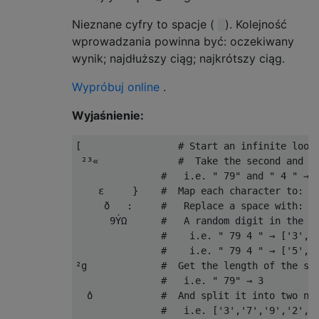
Nieznane cyfry to spacje (
). Kolejność
wprowadzania powinna być: oczekiwany
wynik; najdłuższy ciąg; najkrótszy ciąg.
Wypróbuj online
.
Wyjaśnienie:
[
# Start an infinite loop
²³«
#  Take the second and t
#   i.e. " 79" and " 4 " → 
ε
}
#  Map each character to:
ð
:
#   Replace a space with:
9
ÝΩ
#   A random digit in the r
#    i.e. " 79 4 " → ['3','
#    i.e. " 79 4 " → ['5','
²
g             
#  Get the length of the se
#   i.e. " 79" → 3
ô
#  And split it into two nu
#   i.e. ['3','7','9','2','