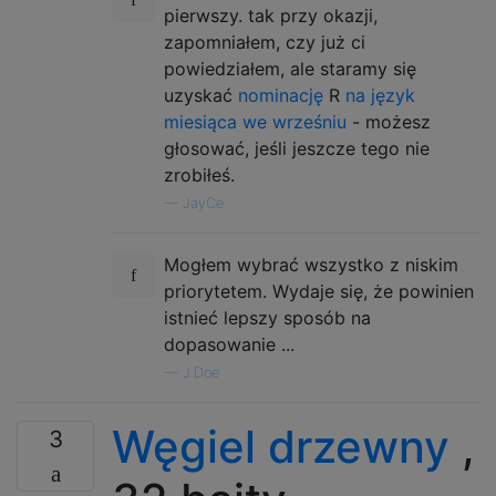
pierwszy. tak przy okazji,
zapomniałem, czy już ci
powiedziałem, ale staramy się
uzyskać
nominację
R
na język
miesiąca we wrześniu
- możesz
głosować, jeśli jeszcze tego nie
zrobiłeś.
—
JayCe
Mogłem wybrać wszystko z niskim
priorytetem. Wydaje się, że powinien
istnieć lepszy sposób na
dopasowanie ...
—
J.Doe
Węgiel drzewny
,
3