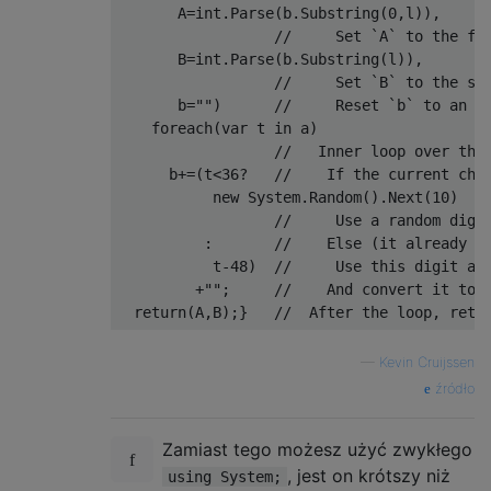
       A
=
int
.
Parse
(
b
.
Substring
(
0
,
l
)),
//     Set `A` to the fi
       B
=
int
.
Parse
(
b
.
Substring
(
l
)),
//     Set `B` to the se
       b
=
""
)
//     Reset `b` to an e
foreach
(
var
 t 
in
 a
)
//   Inner loop over the
      b
+=(
t
<
36
?
//    If the current cha
new
System
.
Random
().
Next
(
10
)
//     Use a random digi
:
//    Else (it already i
           t
-
48
)
//     Use this digit as
+
""
;
//    And convert it to 
return
(
A
,
B
);}
//  After the loop, retu
—
Kevin Cruijssen
źródło
Zamiast tego możesz użyć zwykłego
, jest on krótszy niż
using System;