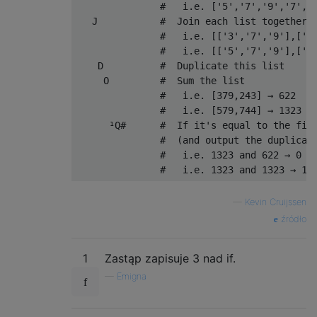
#   i.e. ['5','7','9','7','
   J           
#  Join each list together 
#   i.e. [['3','7','9'],['2
#   i.e. [['5','7','9'],['7
    D          
#  Duplicate this list
     O         
#  Sum the list
#   i.e. [379,243] → 622
#   i.e. [579,744] → 1323
¹
Q
#      #  If it's equal to the fir
#  (and output the duplicat
#   i.e. 1323 and 622 → 0 (
#   i.e. 1323 and 1323 → 1 
—
Kevin Cruijssen
źródło
1
Zastąp zapisuje 3 nad if.
—
Emigna