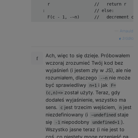
      r                  
//   return r
:
// else:
      F
(
c 
-
1
,
-~
n
)
//   decrement c,
—
Arnauld
źródło
Ach, więc to się dzieje. Próbowałem
wczoraj zrozumieć Twój kod bez
wyjaśnień (i jestem zły w JS), ale nie
rozumiałem, dlaczego
nie może
-~n
być sprawiedliwy
i jak
n+1
F=
został użyty. Teraz, gdy
(c,n)=>
dodałeś wyjaśnienie, wszystko ma
sens.
jest trzecim wejściem,
jest
c
n
niezdefiniowany (i
staje
~undefined
się
niepodobny
).
-1
undefined+1
Wszystko jasne teraz (i nie jest to
coś, co niestety mogę przenieść na