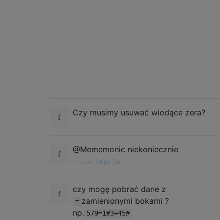
Czy musimy usuwać wiodące zera?
@Mememonic niekoniecznie
—
Luis Felipe De
czy mogę pobrać dane z
zamienionymi bokami ?
=
np.
579=1#3+45#