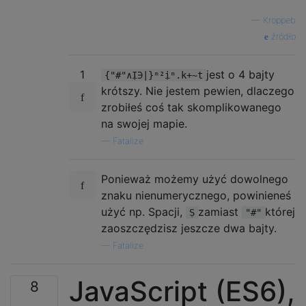
—
Kroppeb
źródło
1
jest o 4 bajty
{"#"∧Ị∋|}ᵐ²ịᵐ.k+~t
krótszy. Nie jestem pewien, dlaczego
zrobiłeś coś tak skomplikowanego
na swojej mapie.
—
Fatalize
Ponieważ możemy użyć dowolnego
znaku nienumerycznego, powinieneś
użyć np. Spacji,
zamiast
której
Ṣ
"#"
zaoszczędzisz jeszcze dwa bajty.
—
Fatalize
JavaScript (ES6),
8