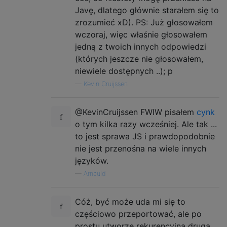
Javę, dlatego głównie starałem się to
zrozumieć xD). PS: Już głosowałem
wczoraj, więc właśnie głosowałem
jedną z twoich innych odpowiedzi
(których jeszcze nie głosowałem,
niewiele dostępnych ..); p
—
Kevin Cruijssen
@KevinCruijssen FWIW pisałem
cynk
o tym kilka razy wcześniej. Ale tak ...
to jest sprawa JS i prawdopodobnie
nie jest przenośna na wiele innych
języków.
—
Arnauld
Cóż, być może uda mi się to
częściowo przeportować, ale po
prostu utworzę rekurencyjną drugą