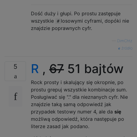
Dość duży i głupi. Po prostu zastępuje
wszystkie
losowymi cyframi, dopóki nie
#
znajdzie poprawnych cyfr.
—
DimChtz
źródło
R
,
67
51 bajtów
5
Rock prosty i skalujący się okropnie, po
prostu grepuj wszystkie kombinacje sum.
Posługiwać się "." dla nieznanych cyfr. Nie
znajdzie taką samą odpowiedź jak
przypadek testowy numer 4, ale da
się
możliwą odpowiedź, która następuje po
literze zasad jak podano.