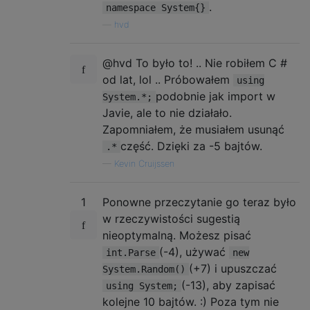
.
namespace System{}
—
hvd
@hvd To było to! .. Nie robiłem C #
od lat, lol .. Próbowałem
using
podobnie jak import w
System.*;
Javie, ale to nie działało.
Zapomniałem, że musiałem usunąć
część. Dzięki za -5 bajtów.
.*
—
Kevin Cruijssen
1
Ponowne przeczytanie go teraz było
w rzeczywistości sugestią
nieoptymalną. Możesz pisać
(-4), używać
int.Parse
new
(+7) i upuszczać
System.Random()
(-13), aby zapisać
using System;
kolejne 10 bajtów. :) Poza tym nie