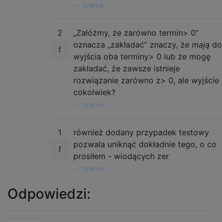
—
dzaima
2
„Załóżmy, że zarówno termin> 0”
oznacza „zakładać” znaczy, że
mają
do
wyjścia oba terminy> 0 lub że mogę
zakładać, że zawsze istnieje
rozwiązanie zarówno z> 0, ale wyjście
cokolwiek?
—
dzaima
1
również dodany przypadek testowy
pozwala uniknąć dokładnie tego, o co
prosiłem - wiodących zer
—
dzaima
Odpowiedzi: