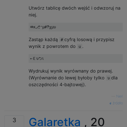
Utwórz tablicę dwóch wejść i odwzoruj na
niej.
Zastąp każdą
cyfrą losową i przypisz
#
wynik z powrotem do
.
u
Wydrukuj wynik wyrównany do prawej.
(Wyrównanie do lewej byłoby tylko
dla
υ
oszczędności 4-bajtowej).
—
Neil
źródło
Galaretka
, 20
3