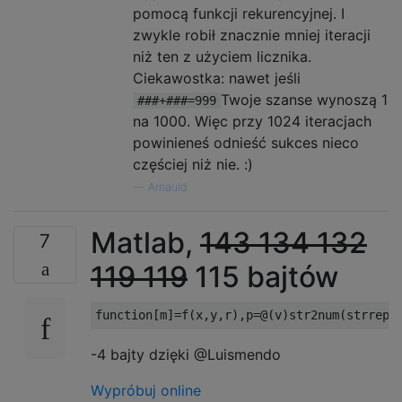
pomocą funkcji rekurencyjnej. I
zwykle robił znacznie mniej iteracji
niż ten z użyciem licznika.
Ciekawostka: nawet jeśli
Twoje szanse wynoszą 1
###+###=999
na 1000. Więc przy 1024 iteracjach
powinieneś odnieść sukces nieco
częściej niż nie. :)
—
Arnauld
Matlab,
143
134
132
7
119 119
115 bajtów
-4 bajty dzięki @Luismendo
Wypróbuj online