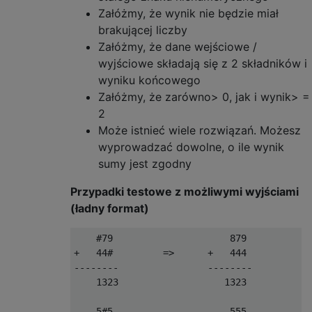
Załóżmy, że wynik nie będzie miał
brakującej liczby
Załóżmy, że dane wejściowe /
wyjściowe składają się z 2 składników i
wyniku końcowego
Załóżmy, że zarówno> 0, jak i wynik> =
2
Może istnieć wiele rozwiązań. Możesz
wyprowadzać dowolne, o ile wynik
sumy jest zgodny
Przypadki testowe z możliwymi wyjściami
(ładny format)
    #79                     879

+   44#         =>      +   444

--------                --------

    1323                   1323

    5#5                     555
