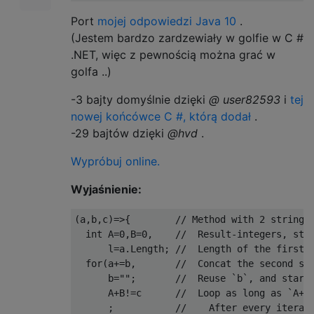
Port
mojej odpowiedzi Java 10
.
(Jestem bardzo zardzewiały w golfie w C #
.NET, więc z pewnością można grać w
golfa ..)
-3 bajty domyślnie dzięki
@ user82593
i
tej
nowej końcówce C #, którą dodał
.
-29 bajtów dzięki
@hvd
.
Wypróbuj online.
Wyjaśnienie:
(
a
,
b
,
c
)=>{
// Method with 2 string 
int
 A
=
0
,
B
=
0
,
//  Result-integers, sta
      l
=
a
.
Length
;
//  Length of the first 
for
(
a
+=
b
,
//  Concat the second st
      b
=
""
;
//  Reuse `b`, and start
      A
+
B
!=
c      
//  Loop as long as `A+B
;
//    After every iterat