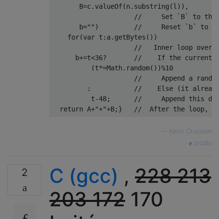
       B
=
c
.
valueOf
(
n
.
substring
(
l
)),
//     Set `B` to the
       b
=
""
)
//     Reset `b` to a
for
(
var t
:
a
.
getBytes
())
//   Inner loop over 
      b
+=
t
<
36
?
//    If the current 
(
t
*=
Math
.
random
())%
10
//     Append a rando
:
//    Else (it alread
          t
-
48
;
//     Append this di
return
 A
+
"+"
+
B
;}
//  After the loop, r
—
Kevin Cruijssen
źródło
C (gcc)
,
228
213
2
203
172
170