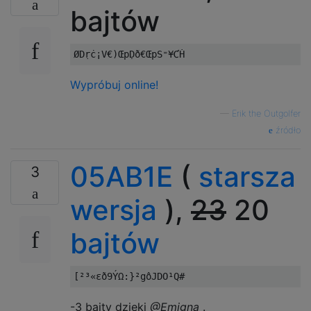
bajtów
Wypróbuj online!
—
Erik the Outgolfer
źródło
05AB1E
(
starsza
3
wersja
),
23
20
bajtów
-3 bajty dzięki
@Emigna
.