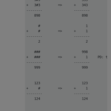
+   3#3         =>      +   343

--------                --------

    898                     898

      #                       1

+     #         =>      +     1

--------                --------

      2                       2

    ###                     998

+   ###         =>      +     1     PD: the
--------                --------

    999                     999

    123                     123

+     #         =>      +     1

--------                --------

    124                     124
