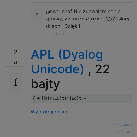
@nwellnhof Nie zdawałem sobie
sprawy, że możesz użyć
takiej
S///
składni! Dzięki!
—
Jo King
APL (Dyalog
2
Unicode)
, 22
bajty
{
'#'
⎕
R
{⍕?
10
}
t
}⍣{⍎⍺}
t
∘←
Wypróbuj online!
—
dzaima
źródło