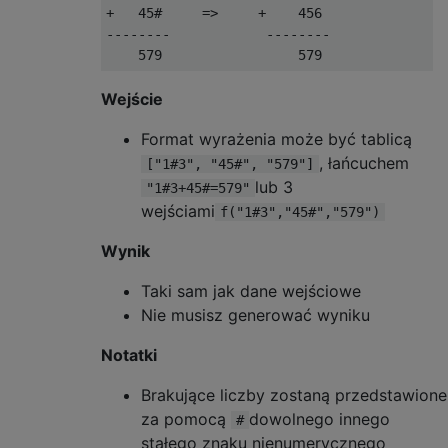
+   45#     =>     +    456

--------            --------

Wejście
Format wyrażenia może być tablicą
, łańcuchem
["1#3", "45#", "579"]
lub 3
"1#3+45#=579"
wejściami
f("1#3","45#","579")
Wynik
Taki sam jak dane wejściowe
Nie musisz generować wyniku
Notatki
Brakujące liczby zostaną przedstawione
za pomocą
dowolnego innego
#
stałego znaku nienumerycznego