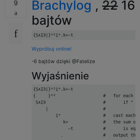
Brachylog
,
22
16
9
bajtów
Wypróbuj online!
-6 bajtów dzięki @Fatelize
Wyjaśnienie
{Ṣ∧Ị∋|}ᵐ²ịᵐ.k+~t

{     }ᵐ²                   #   for each le
 Ṣ∧Ị∋                       #       if " " 
     |                      #

         ịᵐ                 #   cast each s
            k+              #   the sum of 
              ~t            #       is equa