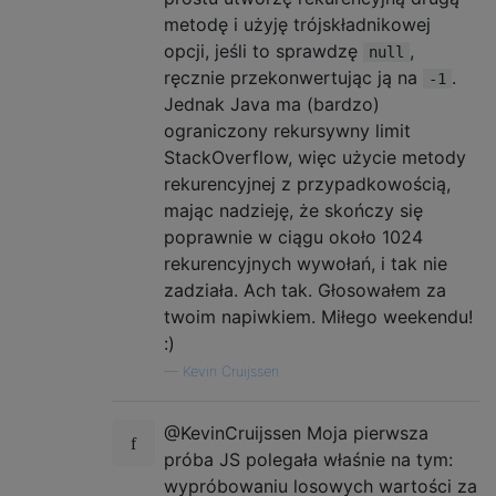
metodę i użyję trójskładnikowej
opcji, jeśli to sprawdzę
,
null
ręcznie przekonwertując ją na
.
-1
Jednak Java ma (bardzo)
ograniczony rekursywny limit
StackOverflow, więc użycie metody
rekurencyjnej z przypadkowością,
mając nadzieję, że skończy się
poprawnie w ciągu około 1024
rekurencyjnych wywołań, i tak nie
zadziała. Ach tak. Głosowałem za
twoim napiwkiem. Miłego weekendu!
:)
—
Kevin Cruijssen
@KevinCruijssen Moja pierwsza
próba JS polegała właśnie na tym:
wypróbowaniu losowych wartości za