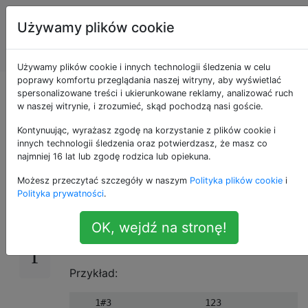
Programowanie
Tagi
Używamy plików cookie
puzzli i Code
Account
Golf
Używamy plików cookie i innych technologii śledzenia w celu
poprawy komfortu przeglądania naszej witryny, aby wyświetlać
Brakujące liczby w
spersonalizowane treści i ukierunkowane reklamy, analizować ruch
w naszej witrynie, i zrozumieć, skąd pochodzą nasi goście.
sumie arytmetycznej
Kontynuując, wyrażasz zgodę na korzystanie z plików cookie i
innych technologii śledzenia oraz potwierdzasz, że masz co
najmniej 16 lat lub zgodę rodzica lub opiekuna.
Możesz przeczytać szczegóły w naszym
Polityka plików cookie
i
Wyzwanie
14
Polityka prywatności
.
Podając poprawną sumę arytmetyczną z
OK, wejdź na stronę!
pewnymi brakującymi liczbami, wypisz pełne
wyrażenie.
Przykład:
    1#3                 123
