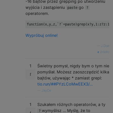
-16 bajtów przez grepping po utworzeniu
wyjścia i zastąpieniu
go
paste
?
operatorem.
function
(
x
,
y
,
z
,
`?`
=
paste
)
grep
(
x
?
y
,
1
:
z
?
z
:
1-
Wypróbuj online!
—
J.Doe
źródło
1
Świetny pomysł, nigdy bym o tym nie
pomyślał. Możesz zaoszczędzić kilka
bajtów, używając * zamiast grepl:
tio.run/##PYzLCoMwEEX3/…
—
JayCe
1
Szukałem różnych operatorów, a ty
wymyślisz ... Myślę, że to
?