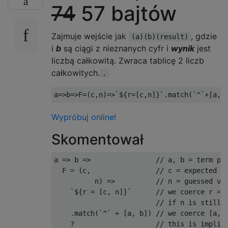
74
57 bajtów
Zajmuje wejście jak
, gdzie
(a)(b)(result)
i
b
są ciągi z nieznanych cyfr i
wynik
jest
liczbą całkowitą. Zwraca tablicę 2 liczb
całkowitych.
.
a
=>
b
=>
F
=(
c
,
n
)=>`
$
{
r
=[
c
,
n
]}`.
match
(`^`+[
a
,
b
Wypróbuj online!
Skomentował
a 
=>
 b 
=>
// a, b = term pa
  F 
=
(
c
,
// c = expected r
          n
)
=>
// n = guessed va
`
$
{
r 
=
[
c
,
 n
]}`
// we coerce r = 
// if n is still 
.
match
(`^`
+
[
a
,
 b
])
// we coerce [a, 
?
// this is implic