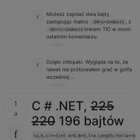
Możesz zapisać dwa bajty
zastępując makro
, z
-DX=c=index(v
linkiem TIO w moim
-DX=(c=index(v
ostatnim komentarzu.
—
Logern
Dzięki chłopaki. Wygląda na to, że
nawet nie próbowałem grać w golfa
wcześniej ...
—
cleblanc
C # .NET,
225
1
220
196 bajtów
(
a
,
b
,
c
)=>{
int
 A
=
0
,
B
=
0
,
l
=
a
.
Length
;
for
(
a
+=
b
,