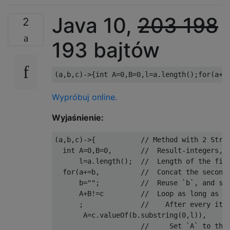
Java 10,
203
198
2
193 bajtów
(
a
,
b
,
c
)->{
int
 A
=
0
,
B
=
0
,
l
=
a
.
length
();
for
(
a
+=
Wypróbuj online.
Wyjaśnienie:
(
a
,
b
,
c
)->{
// Method with 2 Stri
int
 A
=
0
,
B
=
0
,
//  Result-integers, 
      l
=
a
.
length
();
//  Length of the fir
for
(
a
+=
b
,
//  Concat the second
      b
=
""
;
//  Reuse `b`, and st
      A
+
B
!=
c         
//  Loop as long as `
;
//    After every ite
       A
=
c
.
valueOf
(
b
.
substring
(
0
,
l
)),
//     Set `A` to the