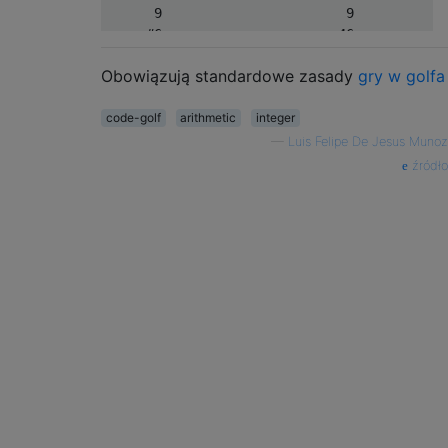
      9                       9

+    #6         =>      +    46

--------                --------

Obowiązują standardowe zasady
gry w golfa
     55                      55

code-golf
arithmetic
integer
    #123651                     1123651

—
Luis Felipe De Jesus Munoz
+      #98#         =>      +      7981

źródło
------------                -----------
