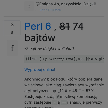
@Emigna Ah, oczywiście. Dzięki!
—
Kevin Cruijssen
Perl 6
,
81
74
3
bajtów
-7 bajtów dzięki nwellnhof!
{
first 
{
try
 S
/
\=
/==/.
EVAL
},
map 
{
$
^
a
;
S
:
g
[
\#
Wypróbuj online!
Anonimowy blok kodu, który pobiera dane
wejściowe jako ciąg zawierający wyrażenie
arytmetyczne, np. „12 # + 45 # = 579”.
Zastępuje każdą
możliwą kombinacją
#
cyfr, zastępuje
ją
i znajduje pierwszy
=
==