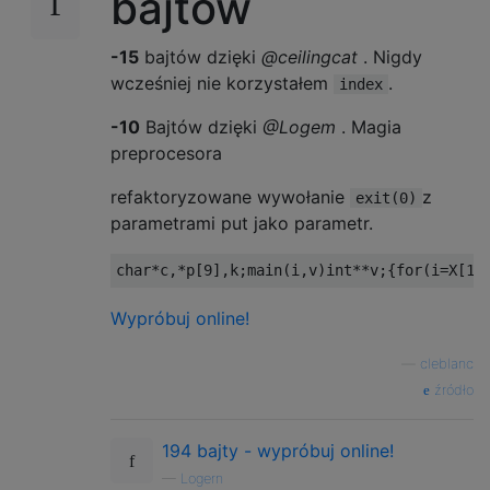
bajtów
-15
bajtów dzięki
@ceilingcat
. Nigdy
wcześniej nie korzystałem
.
index
-10
Bajtów dzięki
@Logem
. Magia
preprocesora
refaktoryzowane wywołanie
z
exit(0)
parametrami put jako parametr.
char
*
c
,*
p
[
9
],
k
;
main
(
i
,
v
)
int
**
v
;{
for
(
i
=
X
[
1
]
Wypróbuj online!
—
cleblanc
źródło
194 bajty - wypróbuj online!
—
Logern