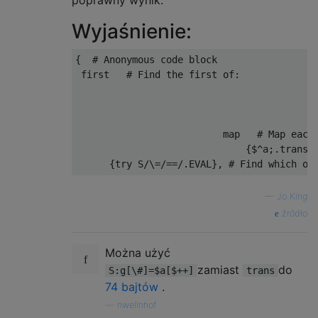
poprawny wynik.
Wyjaśnienie:
{
# Anonymous code block                 
 first   
# Find the first of:
                                          
                          map   
# Map each
{
$
^
a
;.
trans
:
{
try
 S
/
\=
/==/.
EVAL
},
# Find which of
—
Jo King
źródło
Można użyć
zamiast
do
S:g[\#]=$a[$++]
trans
74 bajtów
.
—
nwellnhof