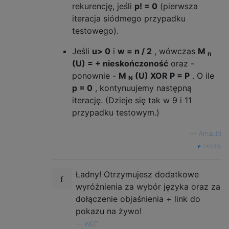
rekurencję, jeśli
p! = 0
(pierwsza
iteracja siódmego przypadku
testowego).
Jeśli
u> 0
i
w = n / 2
, wówczas
M
n
(U) = + nieskończoność
oraz -
ponownie -
M
(U) XOR P = P
. O ile
N
p = 0
, kontynuujemy następną
iterację. (Dzieje się tak w 9 i 11
przypadku testowym.)
—
Arnauld
źródło
Ładny! Otrzymujesz dodatkowe
wyróżnienia za wybór języka oraz za
dołączenie objaśnienia + link do
pokazu na żywo!
—
WBT