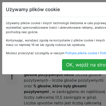
Programowanie
Tagi
Używamy plików cookie
puzzli i Code
Account
Golf
Używamy plików cookie i innych technologii śledzenia w celu poprawy
wyświetlać spersonalizowane treści i ukierunkowane reklamy, analizow
Gra w hejterów
pochodzą nasi goście.
Kontynuując, wyrażasz zgodę na korzystanie z plików cookie i innych 
masz co najmniej 16 lat lub zgodę rodzica lub opiekuna.
Ustawić:
20
Możesz przeczytać szczegóły w naszym
Polityka plików cookie
i
Poli
Sieć społecznościowa podaje liczbę głosów,
OK, wejdź na stro
które ma post na dwa sposoby: liczbę
głosów pozytywnych netto
(liczba głosów
pozytywnych - liczba głosów pozytywnych)
oraz
% głosów, które były głosami
pozytywnymi
, w zaokrągleniu do najbliższej
liczby całkowitej (0,5 zaokrągla w górę).
Liczba upvotów netto jest liczbą całkowitą