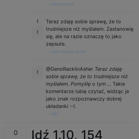
—
rekurencyjny
1
Teraz zdaję sobie sprawę, że to
trudniejsze niż myślałem. Zastanowię
się, ale na razie oznaczę to jako
zepsute.
—
Geno Racklin Asher
@GenoRacklinAsher
Teraz zdaję
sobie sprawę, że to trudniejsze niż
myślałem. Pomyślę o tym ...
Takie
komentarze lubię czytać, widząc je
jako znak rozpoznawczy dobrej
układanki :-).
—
WBT
Idź 1.10, 154
0