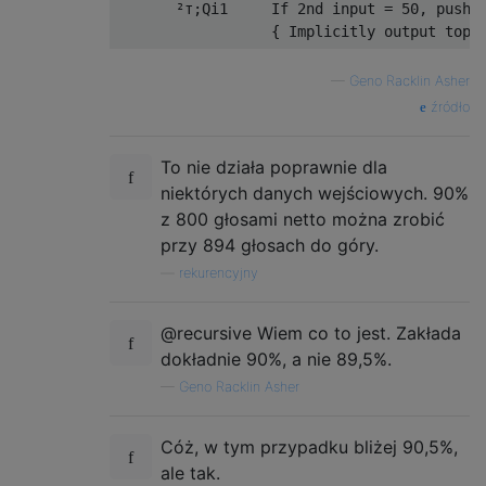
       ²т;Qi1     If 2nd input = 50, push 1
—
Geno Racklin Asher
źródło
To nie działa poprawnie dla
niektórych danych wejściowych. 90%
z 800 głosami netto można zrobić
przy 894 głosach do góry.
—
rekurencyjny
@recursive Wiem co to jest. Zakłada
dokładnie 90%, a nie 89,5%.
—
Geno Racklin Asher
Cóż, w tym przypadku bliżej 90,5%,
ale tak.