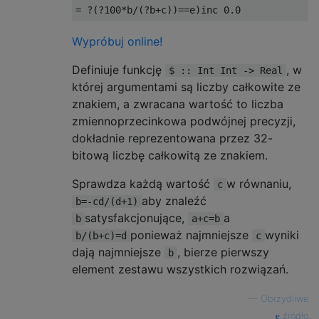
Wypróbuj online!
Definiuje funkcję
, w
$ :: Int Int -> Real
której argumentami są liczby całkowite ze
znakiem, a zwracana wartość to liczba
zmiennoprzecinkowa podwójnej precyzji,
dokładnie reprezentowana przez 32-
bitową liczbę całkowitą ze znakiem.
Sprawdza każdą wartość
w równaniu,
c
aby znaleźć
b=-cd/(d+1)
satysfakcjonujące,
a
b
a+c=b
ponieważ najmniejsze
wyniki
b/(b+c)=d
c
dają najmniejsze
, bierze pierwszy
b
element zestawu wszystkich rozwiązań.
—
Obrzydliwe
źródło