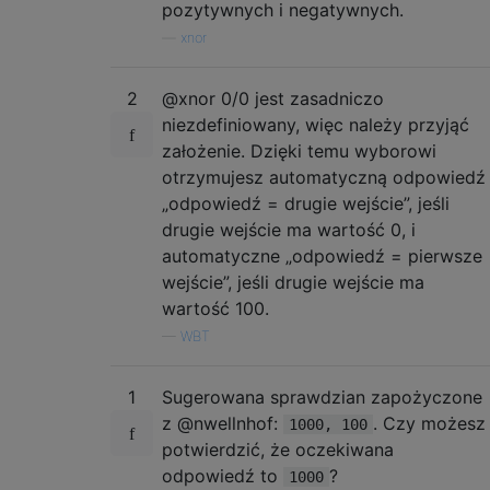
pozytywnych i negatywnych.
—
xnor
2
@xnor 0/0 jest zasadniczo
niezdefiniowany, więc należy przyjąć
założenie. Dzięki temu wyborowi
otrzymujesz automatyczną odpowiedź
„odpowiedź = drugie wejście”, jeśli
drugie wejście ma wartość 0, i
automatyczne „odpowiedź = pierwsze
wejście”, jeśli drugie wejście ma
wartość 100.
—
WBT
1
Sugerowana sprawdzian zapożyczone
z @nwellnhof:
. Czy możesz
1000, 100
potwierdzić, że oczekiwana
odpowiedź to
?
1000