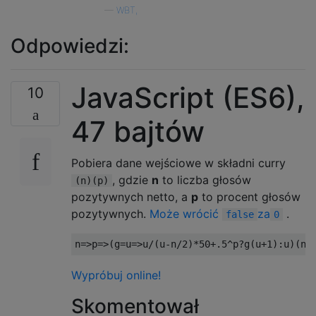
—
WBT,
Odpowiedzi:
JavaScript (ES6),
10
47 bajtów
Pobiera dane wejściowe w składni curry
, gdzie
n
to liczba głosów
(n)(p)
pozytywnych netto, a
p
to procent głosów
pozytywnych.
Może wrócić
za
.
false
0
n
=>
p
=>(
g
=
u
=>
u
/(
u
-
n
/
2
)*
50
+.
5
^
p
?
g
(
u
+
1
):
u
)(
n
>
Wypróbuj online!
Skomentował