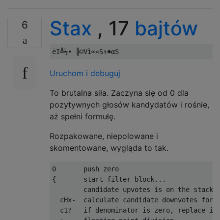
Stax
, 17
bajtów
6
Uruchom i debuguj
To brutalna siła. Zaczyna się od 0 dla
pozytywnych głosów kandydatów i rośnie,
aż spełni formułę.
Rozpakowane, niepolowane i
skomentowane, wygląda to tak.
0       push zero

{       start filter block...

        candidate upvotes is on the stack

  cHx-  calculate candidate downvotes for d
  c1?   if denominator is zero, replace it 