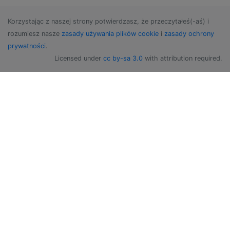
Korzystając z naszej strony potwierdzasz, że przeczytałeś(-aś) i
rozumiesz nasze
zasady używania plików cookie
i
zasady ochrony
prywatności
.
Licensed under
cc by-sa 3.0
with attribution required.