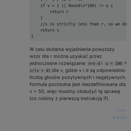
    if v > 1 || Round(v*100) != u {

        return r

    }

    //s is strictly less than r, so we don'
    return s

W celu dodania wyjaśnienia powyższy
wzór dla r można uzyskać przez
jednoczesne rozwiązanie
i
n=v-d
u = 100 *
dla v, gdzie v i d są odpowiednio
v/(v + d)
liczbą głosów pozytywnych i negatywnych.
Formuła pochodna jest niezdefiniowana dla
v = 50, więc musimy obsłużyć tę sprawę
(co robimy z pierwszą instrukcją if).
—
ollien
źródło