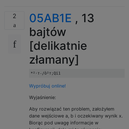
05AB1E
, 13
2
bajtów
[delikatnie
złamany]
Wypróbuj online!
Wyjaśnienie:
Aby rozwiązać ten problem, założyłem
dane wejściowe a, b i oczekiwany wynik x.
Biorąc pod uwagę informacje w