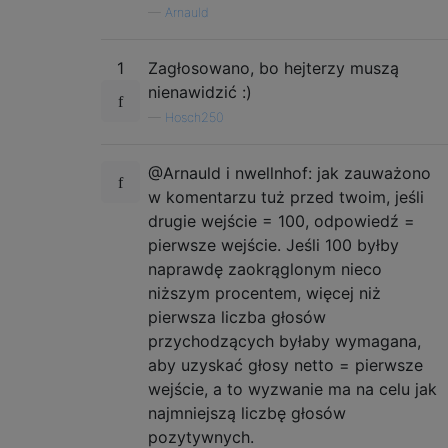
—
Arnauld
1
Zagłosowano, bo hejterzy muszą
nienawidzić :)
—
Hosch250
@Arnauld i nwellnhof: jak zauważono
w komentarzu tuż przed twoim, jeśli
drugie wejście = 100, odpowiedź =
pierwsze wejście. Jeśli 100 byłby
naprawdę zaokrąglonym nieco
niższym procentem, więcej niż
pierwsza liczba głosów
przychodzących byłaby wymagana,
aby uzyskać głosy netto = pierwsze
wejście, a to wyzwanie ma na celu jak
najmniejszą liczbę głosów
pozytywnych.