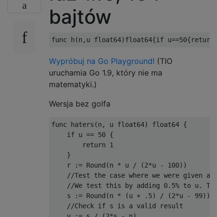
bajtów
Wypróbuj na Go Playground!
(TIO
uruchamia Go 1.9, który nie ma
matematyki.)
Wersja bez golfa
func haters(n, u float64) float64 {

    if u == 50 {

        return 1

    }

    r := Round(n * u / (2*u - 100))

    //Test the case where we were given a p
    //We test this by adding 0.5% to u. The
    s := Round(n * (u + .5) / (2*u - 99))

    //Check if s is a valid result

    v := s / (2*s - n)
