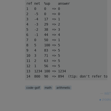
ref net  %up    answer

1   0    0   => 0    

2   -5   0   => 0    

3   -4   17  => 1    

4   -3   29  => 2    

5   -2   38  => 3    

6   -1   44  => 4    

7   0    50  => 1    

8   5    100 => 5    

9   4    83  => 5    

10  3    71  => 5    

11  2    63  => 5    

12  1    56  => 5    

13  1234 100 => 1234

code-golf
math
arithmetic
—
WBT
źródło