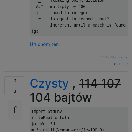
  :_    floating point division

  AJ*   multiply by 100

  j     round to integer

  ;=    is equal to second input?

        increment until a match is found

Uruchom ten
—
rekurencyjny
źródło
Czysty
,
114
107
2
104 bajtów
import StdEnv

? =toReal o toInt

$a d#e= ?d

= ?a+until(\c#b= ~c*e/(e-100.0)
