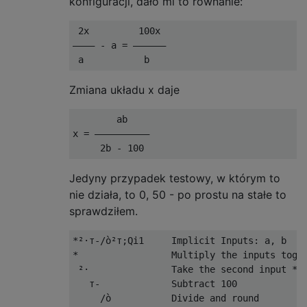
konfiguracji, dało mi to równanie:
 2x         100x

———— - a = ——————

Zmiana układu x daje
        ab

x = ——————————

Jedyny przypadek testowy, w którym to
nie działa, to 0, 50 - po prostu na stałe to
sprawdziłem.
*²·т-/ò²т;Qi1     Implicit Inputs: a, b    
*                 Multiply the inputs toget
 ²·               Take the second input * 2
   т-             Subtract 100             
     /ò           Divide and round         