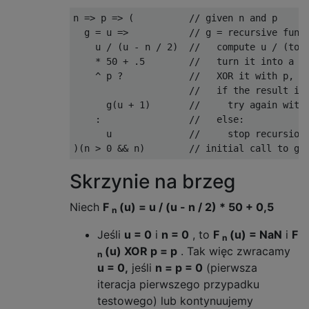
n 
=>
 p 
=>
(
// given n and p
  g 
=
 u 
=>
// g = recursive func
    u 
/
(
u 
-
 n 
/
2
)
//   compute u / (tot
*
50
+
.
5
//   turn it into a p
^
 p 
?
//   XOR it with p, w
//   if the result is
      g
(
u 
+
1
)
//     try again with
:
//   else:
      u              
//     stop recursion
)(
n 
>
0
&&
 n
)
// initial call to g(
Skrzynie na brzeg
Niech
F
(u) = u / (u - n / 2) * 50 + 0,5
n
Jeśli
u = 0
i
n = 0
, to
F
(u) = NaN
i
F
n
(u) XOR p = p
. Tak więc zwracamy
n
u = 0,
jeśli
n = p = 0
(pierwsza
iteracja pierwszego przypadku
testowego) lub kontynuujemy