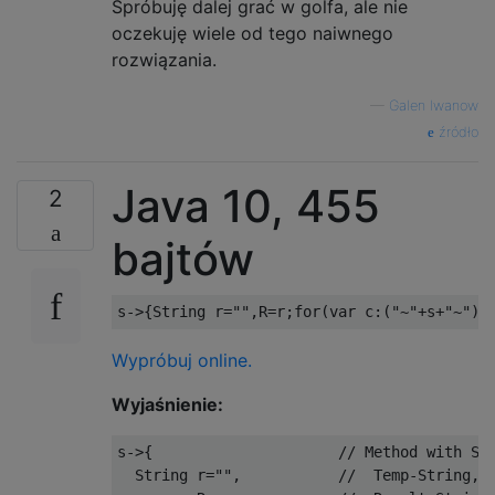
Spróbuję dalej grać w golfa, ale nie
oczekuję wiele od tego naiwnego
rozwiązania.
—
Galen Iwanow
źródło
Java 10, 455
2
bajtów
s
->{
String
 r
=
""
,
R
=
r
;
for
(
var c
:(
"~"
+
s
+
"~"
).
Wypróbuj online.
Wyjaśnienie:
s
->{
// Method with St
String
 r
=
""
,
//  Temp-String, 