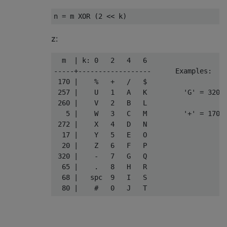
z:
  m  | k: 0   2   4   6

-----+------------------      Examples:

 170 |    %   +   /   $

 257 |    U   1   A   K         'G' = 320 X
 260 |    V   2   B   L

   5 |    W   3   C   M         '+' = 170 X
 272 |    X   4   D   N

  17 |    Y   5   E   O

  20 |    Z   6   F   P

 320 |    -   7   G   Q

  65 |    .   8   H   R

  68 |   spc  9   I   S
