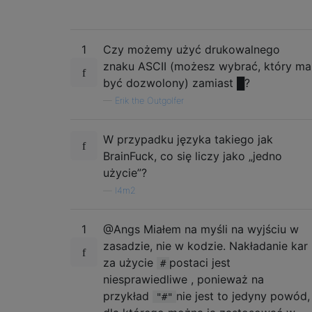
1
Czy możemy użyć drukowalnego
znaku ASCII (możesz wybrać, który ma
być dozwolony) zamiast █?
—
Erik the Outgolfer
W przypadku języka takiego jak
BrainFuck, co się liczy jako „jedno
użycie”?
—
l4m2
1
@Angs Miałem na myśli na wyjściu w
zasadzie, nie w kodzie. Nakładanie kar
za użycie
postaci jest
#
niesprawiedliwe , ponieważ na
przykład
nie jest to jedyny powód,
"#"