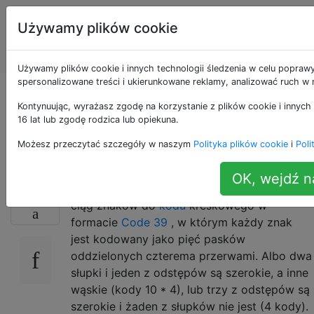
Programowanie
Tagi
Używamy plików cookie
puzzli i Code
Account
Golf
Używamy plików cookie i innych technologii śledzenia w celu poprawy
spersonalizowane treści i ukierunkowane reklamy, analizować ruch w n
Koder kodów
Kontynuując, wyrażasz zgodę na korzystanie z plików cookie i innych 
16 lat lub zgodę rodzica lub opiekuna.
kreskowych Code 39
Możesz przeczytać szczegóły w naszym
Polityka plików cookie
i
Poli
OK, wejdź n
Napisz funkcję lub program, który koduje
16
ciąg znaków do
kodu
kreskowego w
formacie
Code 39
, w którym każdy znak
jest kodowany jako pięć pasków
oddzielonych czterema przerwami. Albo dwa
słupki i jeden z odstępów są szerokie, a inne
wąskie (kody 10 * 4), lub trzy z odstępów są
szerokie i żaden z słupków nie jest (4 kody).