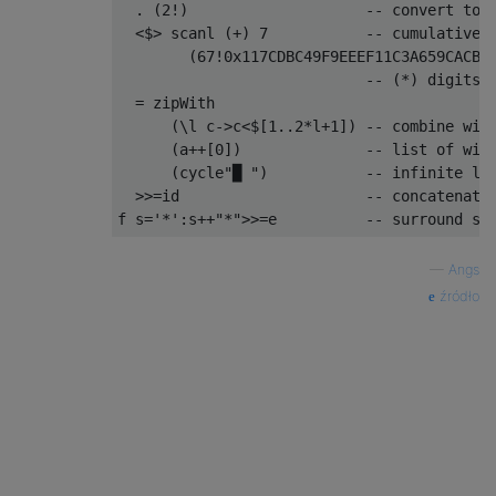
.
(
2
!)
-- convert to 
<$>
 scanl 
(+)
7
-- cumulative 
(
67
!
0x117CDBC49F9EEEF11C3A659CACB3
-- (*) digits 
=
 zipWith

(\
l c
->
c
<$[
1
..
2
*
l
+
1
])
-- combine wid
(
a
++[
0
])
-- list of wid
(
cycle
"█ "
)
-- infinite li
>>=
id                     
-- concatenate
f s
=
'*'
:
s
++
"*"
>>=
e          
-- surround st
—
Angs
źródło