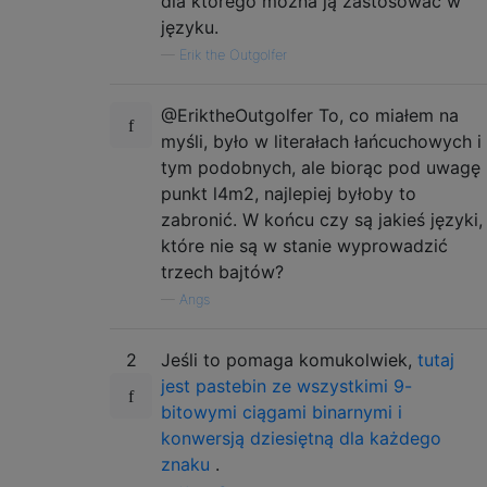
dla którego można ją zastosować w
języku.
—
Erik the Outgolfer
@EriktheOutgolfer To, co miałem na
myśli, było w literałach łańcuchowych i
tym podobnych, ale biorąc pod uwagę
punkt l4m2, najlepiej byłoby to
zabronić. W końcu czy są jakieś języki,
które nie są w stanie wyprowadzić
trzech bajtów?
—
Angs
2
Jeśli to pomaga komukolwiek,
tutaj
jest pastebin ze wszystkimi 9-
bitowymi ciągami binarnymi i
konwersją dziesiętną dla każdego
znaku
.