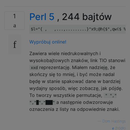
Perl 5
, 244 bajtów
1
$l
=
"{ ,   ,...,.........}"
x9
;
@h
{
$
",qw($ % 
Wypróbuj online!
Zawiera wiele niedrukowalnych i
wysokobajtowych znaków, link TIO stanowi
reprezentację. Miałem nadzieję, że
xxd
skończy się to mniej, i być może nadal
będę w stanie spakować dane w bardziej
wydajny sposób, więc zobaczę, jak pójdę.
To tworzy wszystkie permutacje,
" ","
a następnie odwzorowuje
","█","███"
oznaczenia z listy na odpowiednie znaki.
—
Dom Hastings
źródło