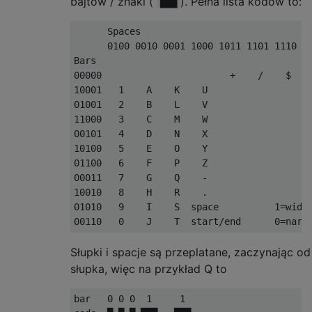
bajtów / znaki (
). Pełna lista kodów to:
███
      Spaces

      0100 0010 0001 1000 1011 1101 1110 01
Bars

00000                       +    /    $   %
10001   1    A    K    U

01001   2    B    L    V

11000   3    C    M    W

00101   4    D    N    X

10100   5    E    O    Y

01100   6    F    P    Z

00011   7    G    Q    -

10010   8    H    R    .

01010   9    I    S  space          1=wide

Słupki i spacje są przeplatane, zaczynając od
słupka, więc na przykład Q to
bar   0 0 0  1     1 
