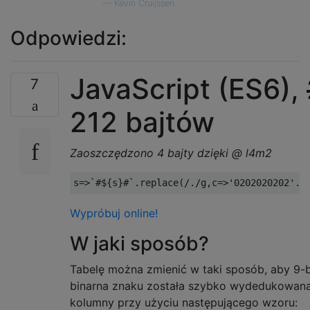
—
Kevin Cruijssen
Odpowiedzi:
JavaScript (ES6),
7
212 bajtów
Zaoszczędzono 4 bajty dzięki @ l4m2
s
=>`#
$
{
s
}#`.
replace
(
/./
g
,
c
=>
'0202020202'
.
r
Wypróbuj online!
W jaki sposób?
Tabelę można zmienić w taki sposób, aby 9-b
binarna znaku została szybko wydedukowana 
kolumny przy użyciu następującego wzoru: