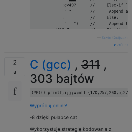
:
c
<
49
?
//     Else-if `c
" "
//      Append a 
:
//     Else:
"   "
)
//      Append th
+(
i
%
9
>
7
//     If `i` mod
&++
i
<
l
?
//     and this i
—
Kevin Cruijssen
" "
//      Append a 
źródło
:
//     Else:
""
))
//      Append no
C (gcc)
,
311
,
    c
=
r
.
charAt
(
i
);
//   Set `c` to t
2
return
 R
;}
//  Return the re
303 bajtów
(*
P
)()=
printf
;
i
;
j
;
w
;
m
[]={
170
,
257
,
260
,
5
,
272
Wypróbuj online!
-8 dzięki pułapce cat
Wykorzystuje strategię kodowania z