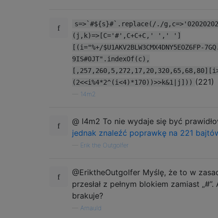
s=>`#${s}#`.replace(/./g,c=>'0202020
(j,k)=>[C='#',C+C+C,' ',' ']
[(i="%+/$U1AKV2BLW3CMX4DNY5EOZ6FP-7GQ
9IS#0JT".indexOf(c),
[,257,260,5,272,17,20,320,65,68,80][i
(221)
(2<<i%4*2^(i<4)*170))>>k&1|j]))
—
14m2
@ l4m2 To nie wydaje się być prawidł
jednak znaleźć poprawkę na 221 bajtó
—
Erik the Outgolfer
@EriktheOutgolfer Myślę, że to w zasa
przesłał z pełnym blokiem zamiast „#”.
brakuje?
—
Arnauld