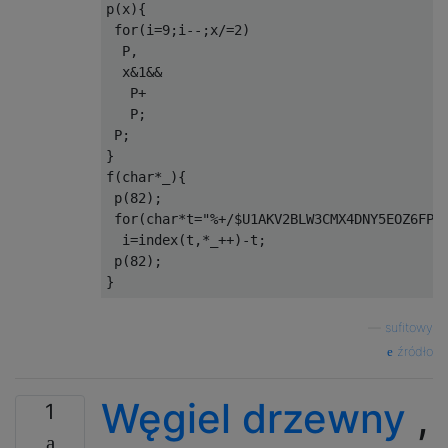
p
(
x
){
for
(
i
=
9
;
i
--;
x
/=
2
)
  P
,
  x
&
1
&&
   P
+
   P
;
 P
;
}
f
(
char
*
_
){
 p
(
82
);
for
(
char
*
t
=
"%+/$U1AKV2BLW3CMX4DNY5EOZ6FP-
  i
=
index
(
t
,*
_
++)-
t
;
 p
(
82
);
}
—
sufitowy
źródło
Węgiel drzewny
,
1