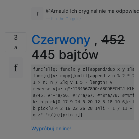
@Arnauld Ich oryginał nie ma odpowied
—
Erik the Outgolfer
Czerwony
,
452
3
445 bajtów
func[s][q: func[x y z][append/dup x y z]app
func[n][v: copy[]until[append v n % 2 * 2 +
1 > n: n / 2]q v 1 5 - length? v

reverse v]a: q":1234567890:ABCDEFGHIJ:KLMNO
a/45: #"+"a/56: #"/"a/67: #"$"a/78: #"%"for
k: b pick[0 17 9 24 5 20 12 3 18 10 6]eithe
b pick[8 4 2 16 22 26 28 14]i - 1 / 11 + 1 
Wypróbuj online!