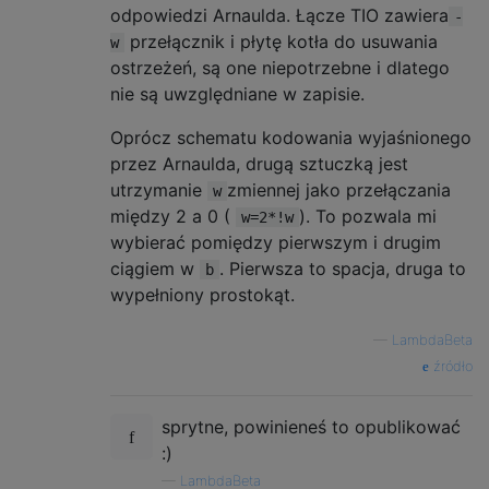
odpowiedzi Arnaulda. Łącze TIO zawiera
-
przełącznik i płytę kotła do usuwania
w
ostrzeżeń, są one niepotrzebne i dlatego
nie są uwzględniane w zapisie.
Oprócz schematu kodowania wyjaśnionego
przez Arnaulda, drugą sztuczką jest
utrzymanie
zmiennej jako przełączania
w
między 2 a 0 (
). To pozwala mi
w=2*!w
wybierać pomiędzy pierwszym i drugim
ciągiem w
. Pierwsza to spacja, druga to
b
wypełniony prostokąt.
—
LambdaBeta
źródło
sprytne, powinieneś to opublikować
:)
—
LambdaBeta