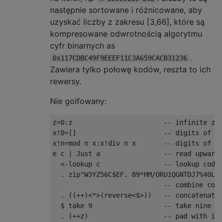
następnie sortowane i różnicowane, aby
uzyskać liczby z zakresu [3,66], które są
kompresowane odwrotnością algorytmu
cyfr binarnych as
.
0x117CDBC49F9EEEF11C3A659CACB31236
Zawiera tylko połowę kodów, reszta to ich
rewersy.
Nie golfowany:
z
=
0
:
z                       
-- infinite ze
x
!
0
=[]
-- digits of n
x
!
n
=
mod n x
:
x
!
div n x       
-- digits of n
e c 
|
 Just a                
-- read upward
<-
lookup c                
-- lookup code
.
 zip
"W3YZ56C$EF. 89*HM/ORU1QGNTDJ7%40LS
-- combine cod
.
((++)<*>(
reverse
<$>))
-- concatenate
$
 take 
9
-- take nine
.
(++
z
)
-- pad with in