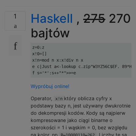
Haskell
,
275
270
1
bajtów
z
=
0
:
z

x
!
0
=[]
x
!
n
=
mod n x
:
x
!
div n x

e c
|
Just a
<-
lookup c
.
zip
"W3YZ56C$EF. 89*HM
f s
=
'*'
:
s
++
"*"
>>=
e
Wypróbuj online!
Operator,
który oblicza cyfry x
x!n
podstawy bazy n, jest używany dwukrotnie
do dekompresji kodów. Kody są najpierw
kompresowane jako ciągi binarne o
szerokości = 1 i wąskim = 0, bez względu
na kolor, np
. Liczby te są
R↔10000110↔262