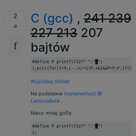
C (gcc)
,
241 239
2
227 213
207
bajtów
#define
 P printf
(
i
%
2
?
" "
:
"█"
)
i
;
p
(
x
){
for
(
i
=
9
;
i
--;
x
/=
2
)
P
,
x
&
1
&&
P
+
P
;
P
;}
f
(
ch
Wypróbuj online!
Na podstawie
implementacji @
LambdaBeta
.
Nieco mniej golfa:
#define
 P printf
(
i
%
2
?
" "
:
"█"
)
i
;