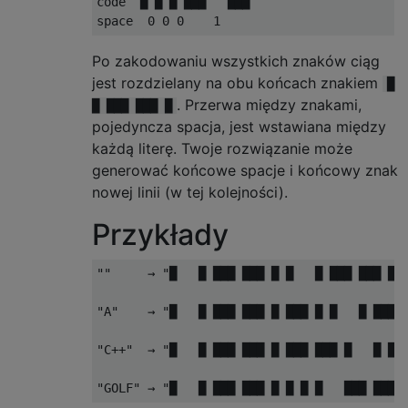
code  █ █ █ ███   ███

Po zakodowaniu wszystkich znaków ciąg
jest rozdzielany na obu końcach znakiem
█
. Przerwa między znakami,
█ ███ ███ █
pojedyncza spacja, jest wstawiana między
każdą literę. Twoje rozwiązanie może
generować końcowe spacje i końcowy znak
nowej linii (w tej kolejności).
Przykłady
""     → "█   █ ███ ███ █ █   █ ███ ███ █"

"A"    → "█   █ ███ ███ █ ███ █ █   █ ███ █
"C++"  → "█   █ ███ ███ █ ███ ███ █   █ █ █