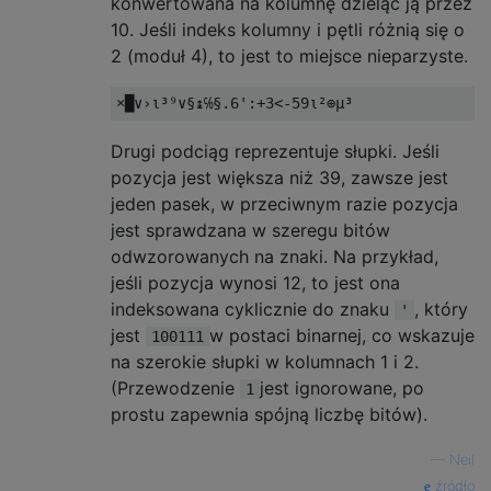
konwertowana na kolumnę dzieląc ją przez
10. Jeśli indeks kolumny i pętli różnią się o
2 (moduł 4), to jest to miejsce nieparzyste.
Drugi podciąg reprezentuje słupki. Jeśli
pozycja jest większa niż 39, zawsze jest
jeden pasek, w przeciwnym razie pozycja
jest sprawdzana w szeregu bitów
odwzorowanych na znaki. Na przykład,
jeśli pozycja wynosi 12, to jest ona
indeksowana cyklicznie do znaku
, który
'
jest
w postaci binarnej, co wskazuje
100111
na szerokie słupki w kolumnach 1 i 2.
(Przewodzenie
jest ignorowane, po
1
prostu zapewnia spójną liczbę bitów).
—
Neil
źródło