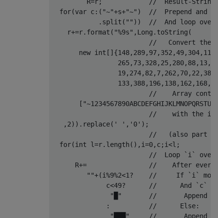
         R
=
r
;
//  Result-String
for
(
var c
:(
"~"
+
s
+
"~"
)
//  Prepend and a
.
split
(
""
))
//  And loop over
    r
+=
r
.
format
(
"%9s"
,
Long
.
toString
(
//   Convert the 
new
int
[]{
148
,
289
,
97
,
352
,
49
,
304
,
112
265
,
73
,
328
,
25
,
280
,
88
,
13
,
2
19
,
274
,
82
,
7
,
262
,
70
,
22
,
385
133
,
388
,
196
,
138
,
162
,
168
,
4
//    Array conta
[
"~1234567890ABCDEFGHIJKLMNOPQRSTUV
//    with the in
,
2
)).
replace
(
' '
,
'0'
);
//   (also part o
for
(
int
 l
=
r
.
length
(),
i
=
0
,
c
;
i
<
l
;
//  Loop `i` over
      R
+=
//    After every
""
+(
i
%
9
%
2
<
1
?
//     If `i` mod
              c
<
49
?
//      And `c` i
"█"
//       Append a
:
//      Else:
"███"
//       Append t