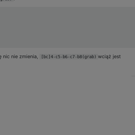
 nic nie zmienia,
wciąż jest
[bc]4-c5-b6-c7-b8(grab)