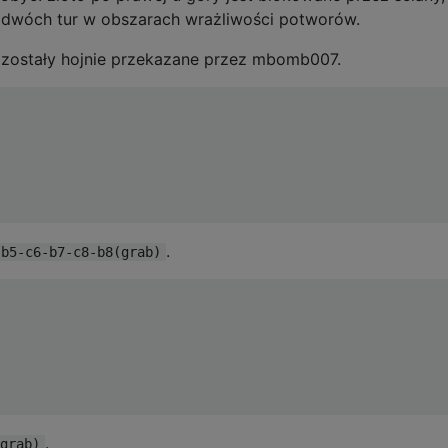
 dwóch tur w obszarach wrażliwości potworów.
 zostały hojnie przekazane przez mbomb007.
.
-b5-c6-b7-c8-b8(grab)
.
grab)