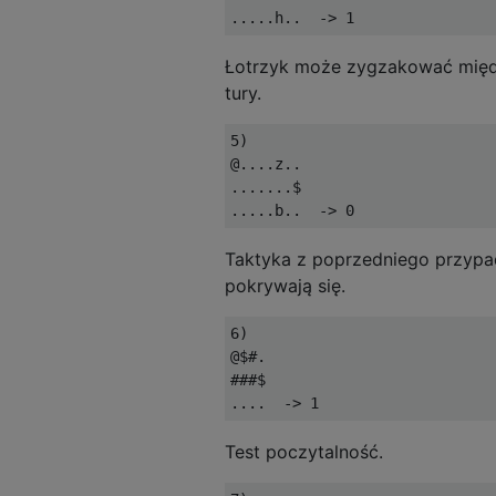
Łotrzyk może zygzakować między
tury.
5)

@....z..

.......$

Taktyka z poprzedniego przypad
pokrywają się.
6)

@$#.

###$

Test poczytalność.