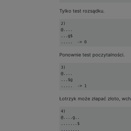
Tylko test rozsądku.
2)

@....

...g$

Ponownie test poczytalności.
3)

@....

...$g

Łotrzyk może złapać złoto, wch
4)

@....g..

.......$

........
