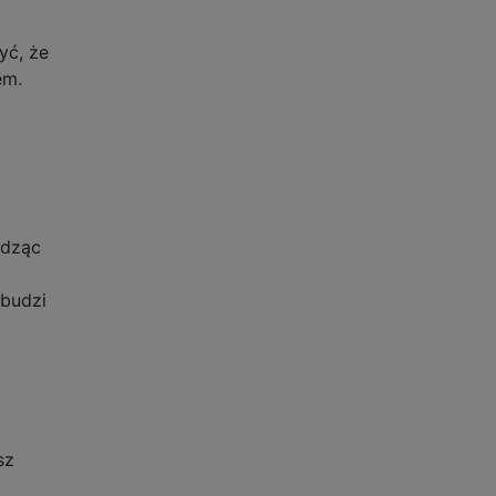
yć, że
em.
udząc
obudzi
sz