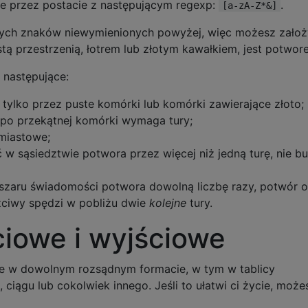
e przez postacie z następującym regexp:
.
[a-zA-Z*&]
nych znaków niewymienionych powyżej, więc możesz założ
ustą przestrzenią, łotrem lub złotym kawałkiem, jest potwor
 następujące:
tylko przez puste komórki lub komórki zawierające złoto;
b po przekątnej komórki wymaga tury;
hmiastowe;
 w sąsiedztwie potwora przez więcej niż jedną turę, nie b
szaru świadomości potwora dowolną liczbę razy, potwór 
czciwy spędzi w pobliżu dwie
kolejne
tury.
ciowe i wyjściowe
e w dowolnym rozsądnym formacie, w tym w tablicy
 ciągu lub cokolwiek innego. Jeśli to ułatwi ci życie, może