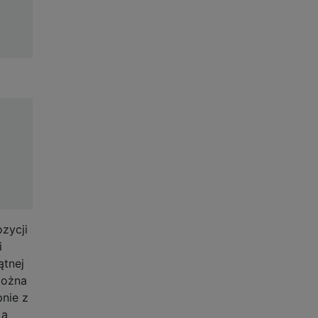
ozycji
i
ątnej
ożna
pnie z
 a