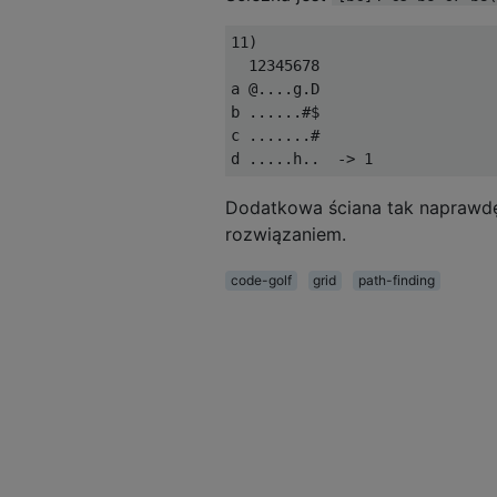
11)

  12345678

a @....g.D

b ......#$

c .......#

Dodatkowa ściana tak naprawdę
rozwiązaniem.
code-golf
grid
path-finding