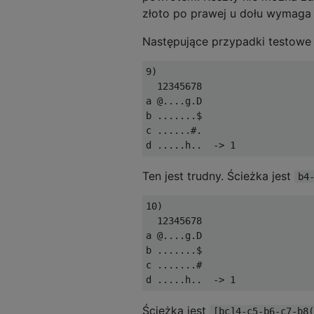
złoto po prawej u dołu wymaga
Następujące przypadki testowe
9)

  12345678

a @....g.D

b .......$

c ......#.

Ten jest trudny. Ścieżka jest
b4
10)

  12345678

a @....g.D

b .......$

c .......#

Ścieżka jest
[bc]4-c5-b6-c7-b8(