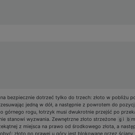
na bezpiecznie dotrzeć tylko do trzech: złoto w pobliżu p
zesuwając jedną w dół, a następnie z powrotem do pozycj
o górnego rogu, łotrzyk musi dwukrotnie przejść po przek
nie stanowi wyzwania. Zewnętrzne złoto strzeżone
i
m
g
b
zekątnej z miejsca na prawo od środkowego złota, a nastę
być: złoto po prawej u góry jest blokowane przez ściany,