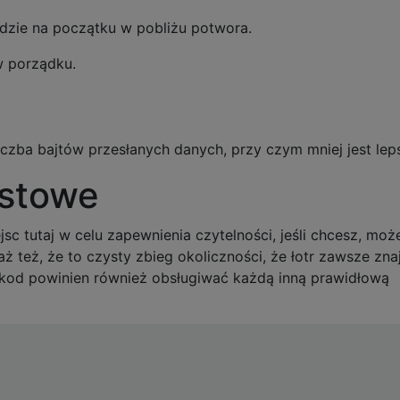
ędzie na początku w pobliżu potwora.
w porządku.
liczba bajtów przesłanych danych, przy czym mniej jest lep
estowe
c tutaj w celu zapewnienia czytelności, jeśli chcesz, moż
ż też, że to czysty zbieg okoliczności, że łotr zawsze zna
 kod powinien również obsługiwać każdą inną prawidłową