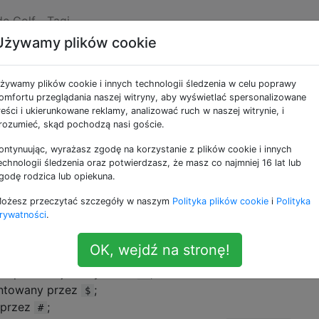
de Golf
Tagi
Używamy plików cookie
ieżek Roguelike
żywamy plików cookie i innych technologii śledzenia w celu poprawy
omfortu przeglądania naszej witryny, aby wyświetlać spersonalizowane
reści i ukierunkowane reklamy, analizować ruch w naszej witrynie, i
e ścieżek Roguelike
rozumieć, skąd pochodzą nasi goście.
ontynuując, wyrażasz zgodę na korzystanie z plików cookie i innych
 pod uwagę dwuwymiarowy układ elementów opisanych pon
echnologii śledzenia oraz potwierdzasz, że masz co najmniej 16 lat lub
godę rodzica lub opiekuna.
adzenie lub zwrócenie pojedynczej liczby reprezentującej 
ebrać bez budzenia potworów.
ożesz przeczytać szczegóły w naszym
Polityka plików cookie
i
Polityka
rywatności
.
:
OK, wejdź na stronę!
towane przez jedną
lub spację, twoje połączenie;
.
 reprezentuje oczywiście
;
@
entowany przez
;
$
 przez
;
#