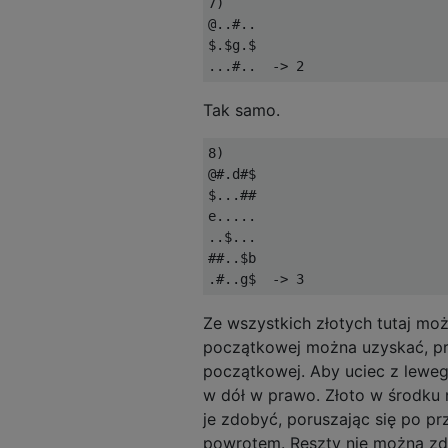
7)

@..#..

$.$g.$

Tak samo.
8)

@#.d#$

$...##

e.....

..$...

##..$b

Ze wszystkich złotych tutaj moż
początkowej można uzyskać, pr
początkowej. Aby uciec z leweg
w dół w prawo. Złoto w środku 
je zdobyć, poruszając się po pr
powrotem. Reszty nie można zdo