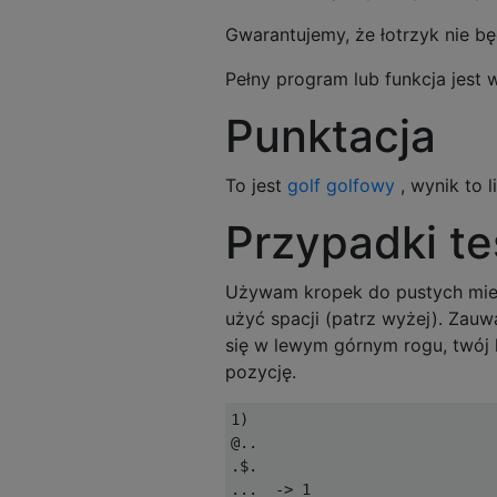
Gwarantujemy, że łotrzyk nie b
Pełny program lub funkcja jest 
Punktacja
To jest
golf golfowy
, wynik to 
Przypadki t
Używam kropek do pustych miejs
użyć spacji (patrz wyżej). Zauwa
się w lewym górnym rogu, twój
pozycję.
1)

@..

.$.
