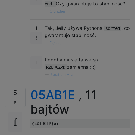
Czy gwarantuje to stabilność?
end.
—
Cruncher
1
Tak, Jelly używa Pythona
, co
sorted
gwarantuje stabilność.
—
Dennis
Podoba mi się ta wersja
zamienna : :)
ṚZẸÞ€ZṚḌ
—
Jonathan Allan
05AB1E
, 11
5
bajtów