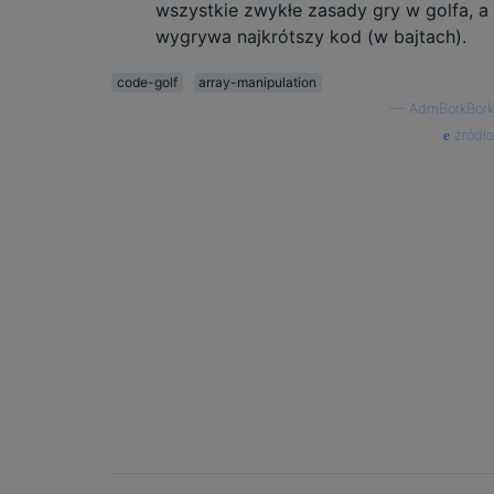
wszystkie zwykłe zasady gry w golfa, a
wygrywa najkrótszy kod (w bajtach).
code-golf
array-manipulation
—
AdmBorkBork
źródło