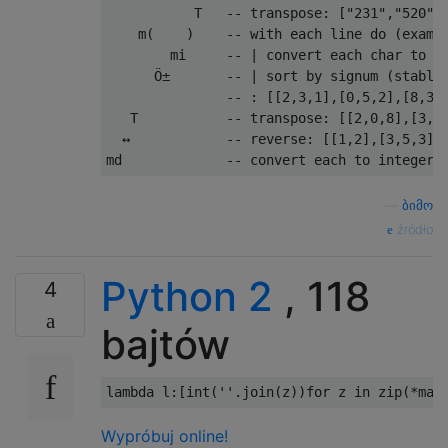
           T   -- transpose: ["231","520","
    m(    )    -- with each line do (exampl
        mi     -- | convert each char to di
      Ö±       -- | sort by signum (stable)
               -- : [[2,3,1],[0,5,2],[8,3]]
   T           -- transpose: [[2,0,8],[3,5,
  ↔            -- reverse: [[1,2],[3,5,3],[
—
ბიმო
źródło
Python 2
, 118
4
bajtów
lambda
 l
:[
int
(
''
.
join
(
z
))
for
 z 
in
 zip
(*
map
Wypróbuj online!