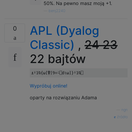
50%. Na pewno masz moją +1.
—
benj2240
APL (Dyalog
0
Classic)
,
24
23
22 bajtów
⍎⍤
1
⍉{⍵[⍒⌈
9
÷⍨⎕
d
⍳⍵]}⍤
1
⍉⎕
Wypróbuj online!
oparty na rozwiązaniu Adama
—
ngn
źródło