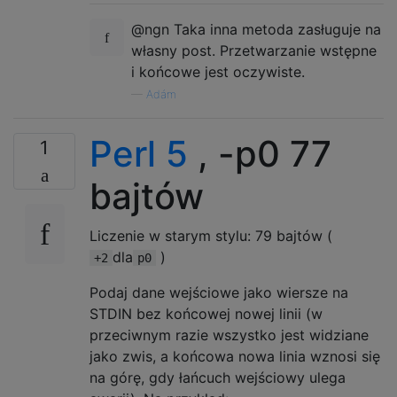
@ngn Taka inna metoda zasługuje na
własny post. Przetwarzanie wstępne
i końcowe jest oczywiste.
—
Adám
Perl 5
, -p0 77
1
bajtów
Liczenie w starym stylu: 79 bajtów (
dla
)
+2
p0
Podaj dane wejściowe jako wiersze na
STDIN bez końcowej nowej linii (w
przeciwnym razie wszystko jest widziane
jako zwis, a końcowa nowa linia wznosi się
na górę, gdy łańcuch wejściowy ulega