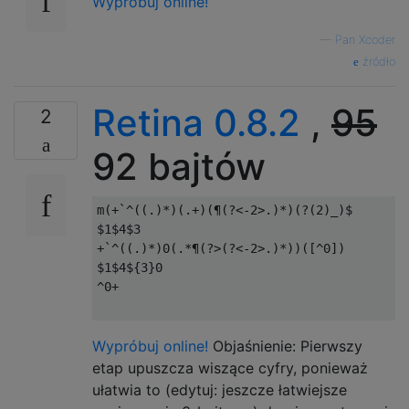
Wypróbuj online!
—
Pan Xcoder
źródło
Retina 0.8.2
,
95
2
92 bajtów
m(+`^((.)*)(.+)(¶(?<-2>.)*)(?(2)_)$

$1$4$3

+`^((.)*)0(.*¶(?>(?<-2>.)*))([^0])

$1$4${3}0

^0+

Wypróbuj online!
Objaśnienie: Pierwszy
etap upuszcza wiszące cyfry, ponieważ
ułatwia to (edytuj: jeszcze łatwiejsze