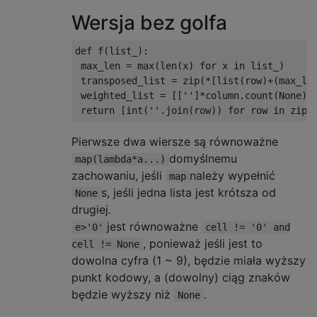
Wersja bez golfa
def
 f
(
list_
):
 max_len 
=
 max
(
len
(
x
)
for
 x 
in
 list_
)
 transposed_list 
=
 zip
(*[
list
(
row
)+(
max_le
 weighted_list 
=
[[
''
]*
column
.
count
(
None
)+
return
[
int
(
''
.
join
(
row
))
for
 row 
in
 zip
(
Pierwsze dwa wiersze są równoważne
domyślnemu
map(lambda*a...)
zachowaniu, jeśli
należy wypełnić
map
s, jeśli jedna lista jest krótsza od
None
drugiej.
jest równoważne
e>'0'
cell != '0' and
, ponieważ jeśli jest to
cell != None
dowolna cyfra (1 ~ 9), będzie miała wyższy
punkt kodowy, a (dowolny) ciąg znaków
będzie wyższy niż
.
None