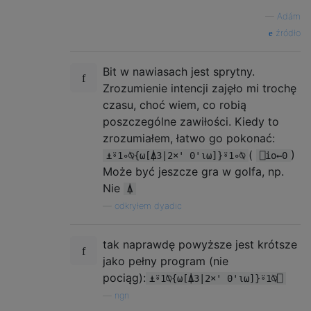
—
Adám
źródło
Bit w nawiasach jest sprytny.
Zrozumienie intencji zajęło mi trochę
czasu, choć wiem, co robią
poszczególne zawiłości. Kiedy to
zrozumiałem, łatwo go pokonać:
(
)
⍎⍤1∘⍉{⍵[⍋3|2×' 0'⍳⍵]}⍤1∘⍉
⎕io←0
Może być jeszcze gra w golfa, np.
Nie
⍋
—
odkryłem dyadic
tak naprawdę powyższe jest krótsze
jako pełny program (nie
pociąg):
⍎⍤1⍉{⍵[⍋3|2×' 0'⍳⍵]}⍤1⍉⎕
—
ngn