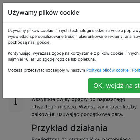
Programowanie
Tagi
Używamy plików cookie
puzzli i Code
Account
Golf
Używamy plików cookie i innych technologii śledzenia w celu poprawy
wyświetlać spersonalizowane treści i ukierunkowane reklamy, analizow
Waga zera
pochodzą nasi goście.
Kontynuując, wyrażasz zgodę na korzystanie z plików cookie i innych
najmniej 16 lat lub zgodę rodzica lub opiekuna.
Biorąc pod uwagę uporządkowaną listę liczb
21
Możesz przeczytać szczegóły w naszym
Polityka plików cookie
i
Poli
(ewentualnie z wiodącymi zerami), ustaw
liczby w pionie, a następnie pozwól, aby
OK, wejdź na st
wszystkie zera spadły do ​​samego dołu, a
wszystkie zwisy opadły do ​​najniższego
otwartego miejsca. Wypisz wynikowe liczby
całkowite, usuwając początkowe zera.
Przykład działania
Powiedzmy, że otrzymaliśmy następujące