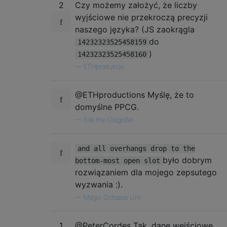
2
Czy możemy założyć, że liczby
wyjściowe nie przekroczą precyzji
naszego języka? (JS zaokrągla
do
14232323525458159
)
14232323525458160
—
ETHprodukcje
@ETHproductions Myślę, że to
domyślne PPCG.
—
Erik the Outgolfer
and all overhangs drop to the
było dobrym
bottom-most open slot
rozwiązaniem dla mojego zepsutego
wyzwania :).
—
Magic Octopus Urn
1
@PeterCordes Tak, dane wejściowe