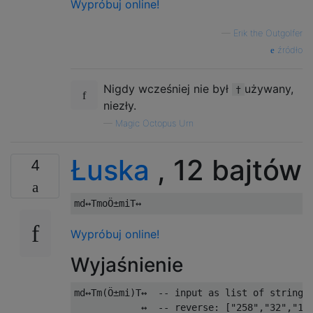
Wypróbuj online!
—
Erik the Outgolfer
źródło
Nigdy wcześniej nie był
używany,
†
niezły.
—
Magic Octopus Urn
Łuska
, 12 bajtów
4
Wypróbuj online!
Wyjaśnienie
md↔Tm(Ö±mi)T↔  -- input as list of strings,
            ↔  -- reverse: ["258","32","103