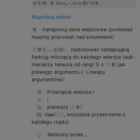
⍎⍤
1
∘⍉
' 0'
(∩∘⊃,~,∩∘⊃∘⌽)⍤
1
⍨⍉
Wypróbuj online!
transponuj dane wejściowe (ponieważ
⍉
musimy pracować nad kolumnami)
...
zastosować następującą
' 0'(
)⍤1⍨
funkcję milczącą do każdego wiersza (sub-
macierzy tensora od rangi 1) z
jak
' 0'
prawego
argumentu (
swapy
⍨
argumentów):
Przecięcie wiersza i
∩
i
∘
pierwszy
⊃
' 0'
(tj
, wszystkie przestrzenie z
row∩' '
każdego rzędu)
śledzony przez…
,