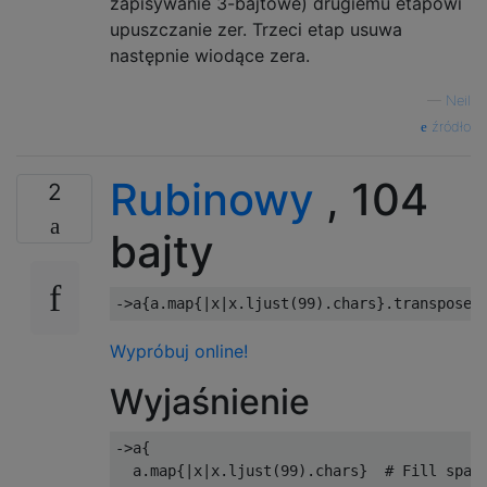
zapisywanie 3-bajtowe) drugiemu etapowi
upuszczanie zer. Trzeci etap usuwa
następnie wiodące zera.
—
Neil
źródło
Rubinowy
, 104
2
bajty
->
a
{
a
.
map
{|
x
|
x
.
ljust
(
99
).
chars
}.
transpose
.
Wypróbuj online!
Wyjaśnienie
->
a
{
  a
.
map
{|
x
|
x
.
ljust
(
99
).
chars
}
# Fill spac