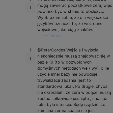
mogą zawierać początkowe zera, więc
powinno być w stanie to obsłużyć.
Wyobrażam sobie, że dla większości
języków oznacza to, że weź dane
wejściowe jako ciąg znaków.
—
AdmBorkBork
1
@PeterCordes Wejścia i wyjścia
niekoniecznie muszą znajdować się w
bazie 10 (to w dozwolonych
domyślnych metodach we / wy), o ile
użycie innej bazy nie powoduje
trywializacji zadania (jest to
standardowa luka). Po drugie, chyba
nie określiłem, że zera wiodące muszą
zostać
całkowicie
usunięte , chociaż
taka była intencja. Będę rządzić, że
zamiana zer na spacje nie jest