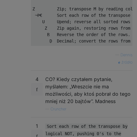
Z         Zip; transpose M by reading colum
 ¬Þ€      Sort each row of the transpose by
    U     Upend; reverse all sorted rows of
     Z    Zip again, restoring rows from co
      Ṛ   Reverse the order of the rows.

—
Dennis
źródło
4
CO? Kiedy czytałem pytanie,
myślałem: „Wreszcie nie ma
możliwości, aby ktoś pobrał do tego
mniej niż 20 bajtów”. Madness
—
Cruncher
1
Sort each row of the transpose by
logical NOT, pushing 0's to the