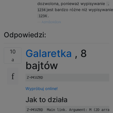
dozwolona, ​​ponieważ wypisywanie
.
jest bardzo różne niż wypisywanie
1234
.
1234
—
AdmBorkBork
Odpowiedzi:
Galaretka
, 8
10
bajtów
Wypróbuj online!
Jak to działa
Z¬Þ€UZṚḌ  Main link. Argument: M (2D array 