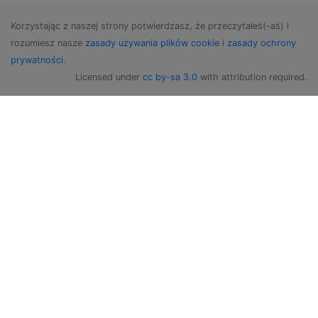
Korzystając z naszej strony potwierdzasz, że przeczytałeś(-aś) i
rozumiesz nasze
zasady używania plików cookie
i
zasady ochrony
prywatności
.
Licensed under
cc by-sa 3.0
with attribution required.