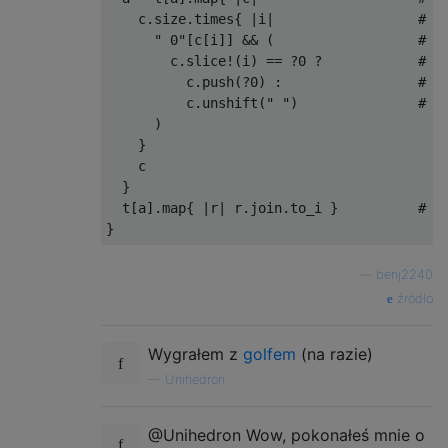
    c
.
size
.
times
{
|
i
|
# F
" 0"
[
c
[
i
]]
&&
(
# I
        c
.
slice
!(
i
)
==
?
0
?
# R
          c
.
push
(?
0
)
:
# P
          c
.
unshift
(
" "
)
# A
)
}
    c

}
  t
[
a
].
map
{
|
r
|
 r
.
join
.
to_i 
}
# T
}
—
benj2240
źródło
Wygrałem z
golfem
(na razie)
—
Unihedron
@Unihedron Wow, pokonałeś mnie o