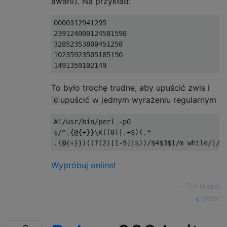
awarii). Na przykład:
0000312941295

239124000124581598

32852353800451258

10235923505185190

To było trochę trudne, aby upuścić zwis i
upuścić w jednym wyrażeniu regularnym
0
#!/usr/bin/perl -p0
s
/^.{@{+}}
\K
((
0
)|.+
$
)(.*
.{@{+}})((?(
2
)[
1
-
9
]|
$
))/
$4$3$1
/
m 
while
/|
/g
Wypróbuj online!
—
Ton Hospel
źródło