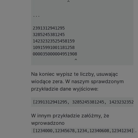
              ^

...

2391312941295

3285245381245

14232323525458159

10915991001181258

000035000004951908

Na koniec wypisz te liczby, usuwając
wiodące zera. W naszym sprawdzonym
przykładzie dane wyjściowe:
W innym przykładzie załóżmy, że
wprowadzono
.
[1234000,12345678,1234,12340608,12341234]