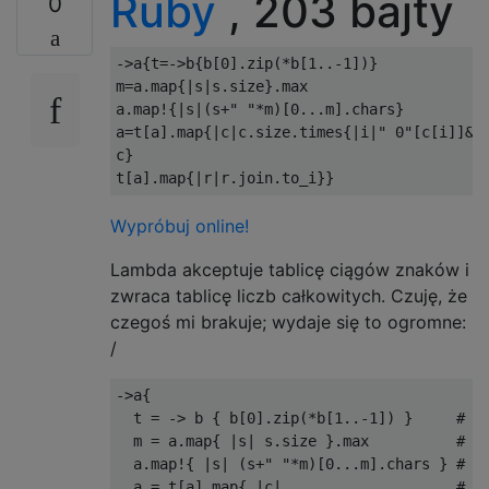
Ruby
, 203 bajty
0
->
a
{
t
=->
b
{
b
[
0
].
zip
(*
b
[
1.
.-
1
])}
m
=
a
.
map
{|
s
|
s
.
size
}.
max

a
.
map
!{|
s
|(
s
+
" "
*
m
)[
0.
..
m
].
chars
}
a
=
t
[
a
].
map
{|
c
|
c
.
size
.
times
{|
i
|
" 0"
[
c
[
i
]]&&
c
}
t
[
a
].
map
{|
r
|
r
.
join
.
to_i
}}
Wypróbuj online!
Lambda akceptuje tablicę ciągów znaków i
zwraca tablicę liczb całkowitych. Czuję, że
czegoś mi brakuje; wydaje się to ogromne:
/
->
a
{
  t 
=
->
 b 
{
 b
[
0
].
zip
(*
b
[
1.
.-
1
])
}
# t
  m 
=
 a
.
map
{
|
s
|
 s
.
size 
}.
max          
# m
  a
.
map
!{
|
s
|
(
s
+
" "
*
m
)[
0.
..
m
].
chars 
}
# R
  a 
=
 t
[
a
].
map
{
|
c
|
# T