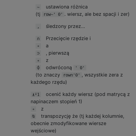
ustawiona różnica
~
(tj
. wiersz, ale bez spacji i zer)
row~' 0'
śledzony przez…
,
Przecięcie rzędzie i
∩
a
∘
, pierwszą
⊃
z
∘
odwróconą
⌽
' 0'
(to znaczy
, wszystkie zera z
row∩'0'
każdego rzędu)
ocenić każdy wiersz (pod matrycą z
⍎⍤1
napinaczem stopień 1)
z
∘
transpozycję że (tj każdej kolumnie,
⍉
obecnie zmodyfikowane wiersze
wejściowe)