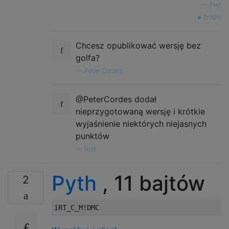
—
Pręt
źródło
Chcesz opublikować wersję bez
golfa?
—
Peter Cordes
@PeterCordes dodał
nieprzygotowaną wersję i krótkie
wyjaśnienie niektórych niejasnych
punktów
—
Rod
Pyth
, 11 bajtów
2