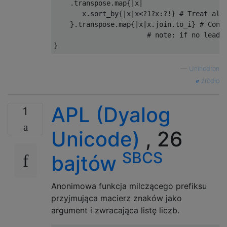
.
transpose
.
map
{|
x
|
       x
.
sort_by
{|
x
|
x
<?
1
?
x
:?!}
# Treat all
}.
transpose
.
map
{|
x
|
x
.
join
.
to_i
}
# Conv
# note: if no leadi
}
—
Unihedron
źródło
APL (Dyalog
1
Unicode)
, 26
SBCS
bajtów
Anonimowa funkcja milczącego prefiksu
przyjmująca macierz znaków jako
argument i zwracająca listę liczb.