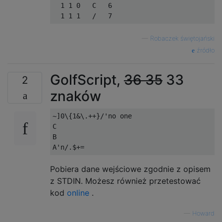
1
1
0
   C   
6
1
1
1
/
7
—
Robaczek świętojański
źródło
GolfScript,
36
35
33
2
znaków
~]0\{1&\.++}/'no one

C

B

Pobiera dane wejściowe zgodnie z opisem
z STDIN. Możesz również przetestować
kod
online
.
—
Howard