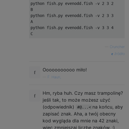
python fish.py evenodd.fish -v 2 3 2  

B

python fish.py evenodd.fish -v 2 3 3  

A

python fish.py evenodd.fish -v 3 3 4  

—
Cruncher
źródło
Ooooooooooo miło!
—
F. Hauri,
Hm, ryba huh. Czy masz trampolinę?
jeśli tak, to może możesz użyć
(odpowiednik)
na końcu, aby
#@...<
zapisać znak. Aha, a twój obecny
kod wygląda dla mnie na 42 znaki,
więc zmniejszaj liczbę znaków. :)