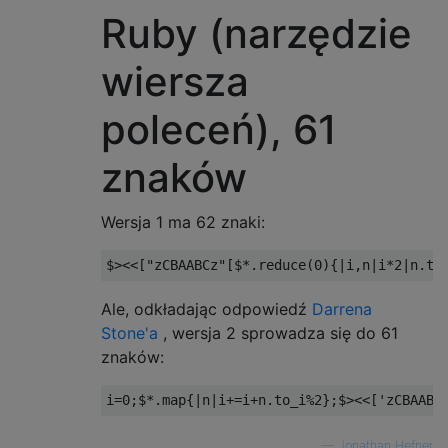
Ruby (narzędzie
wiersza
poleceń), 61
znaków
Wersja 1 ma 62 znaki:
Ale, odkładając odpowiedź
Darrena
Stone'a
, wersja 2 sprowadza się do 61
znaków:
—
Jonathan Hefner