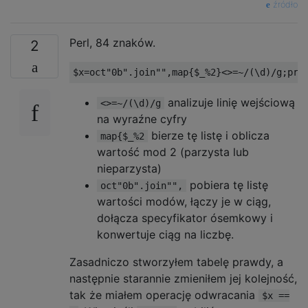
źródło
Perl, 84 znaków.
2
analizuje linię wejściową
<>=~/(\d)/g
na wyraźne cyfry
bierze tę listę i oblicza
map{$_%2
wartość mod 2 (parzysta lub
nieparzysta)
pobiera tę listę
oct"0b".join"",
wartości modów, łączy je w ciąg,
dołącza specyfikator ósemkowy i
konwertuje ciąg na liczbę.
Zasadniczo stworzyłem tabelę prawdy, a
następnie starannie zmieniłem jej kolejność,
tak że miałem operację odwracania
$x ==