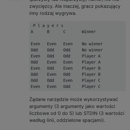
zwycięzcy. Ale inaczej, gracz pokazujący
inny rodzaj wygrywa.
 P l a y e r s

A      B      C       Winner

Even   Even   Even    No winner

Odd    Odd    Odd     No winner

Even   Odd    Odd     Player A

Odd    Even   Even    Player A

Even   Odd    Even    Player B

Odd    Even   Odd     Player B

Odd    Odd    Even    Player C

Żądane narzędzie może wykorzystywać
argumenty (3 argumenty jako wartości
liczbowe od 0 do 5) lub STDIN (3 wartości
według linii, oddzielone spacjami).