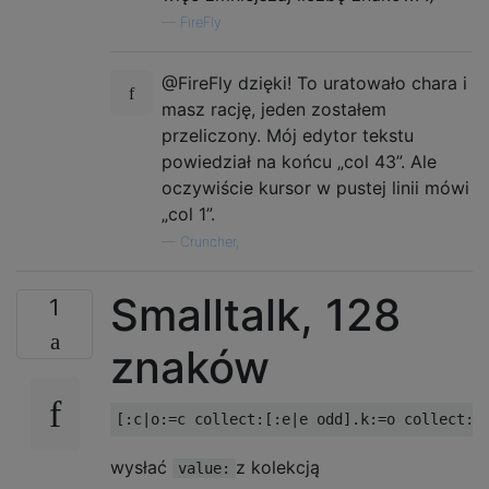
—
FireFly
@FireFly dzięki! To uratowało chara i
masz rację, jeden zostałem
przeliczony. Mój edytor tekstu
powiedział na końcu „col 43”. Ale
oczywiście kursor w pustej linii mówi
„col 1”.
—
Cruncher,
Smalltalk, 128
1
znaków
wysłać
z kolekcją
value: