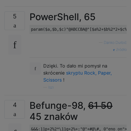
PowerShell, 65
5
—
Danko Durbić
źródło
Dzięki. To dało mi pomysł na
skrócenie
skryptu Rock, Paper,
Scissors
!
—
Iszi
Befunge-98,
61 50
4
45 znaków