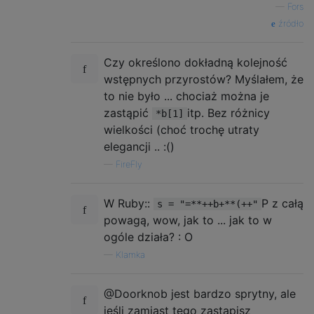
—
Fors
źródło
Czy określono dokładną kolejność
wstępnych przyrostów? Myślałem, że
to nie było ... chociaż można je
zastąpić
itp. Bez różnicy
*b[1]
wielkości (choć trochę utraty
elegancji .. :()
—
FireFly
W Ruby::
P z całą
s = "=**++b+**(++"
powagą, wow, jak to ... jak to w
ogóle działa? : O
—
Klamka
@Doorknob jest bardzo sprytny, ale
jeśli zamiast tego zastąpisz