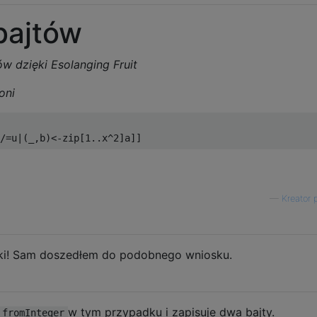
bajtów
w dzięki Esolanging Fruit
oni
/=
u
|(_,
b
)<-
zip
[
1
..
x
^
2
]
a
]]
—
Kreator 
ęki! Sam doszedłem do podobnego wniosku.
w tym przypadku i zapisuje dwa bajty.
fromInteger