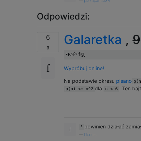
—
pizzapants184
Odpowiedzi:
Galaretka
,
9
6
Wypróbuj online!
Na podstawie okresu
pisano
p(n
dla
. Ten baj
p(n) <= n^2
n < 6
powinien działać zamia
²
—
Dennis