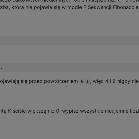
zba, która nie pojawia się w modie F Sekwencji Fibonaccie
.
 pojawiają się przed powtórzeniem
, więc 4 i 6 nigdy n
0 1
tą K ściśle większą niż 0, wypisz wszystkie nieujemne licz