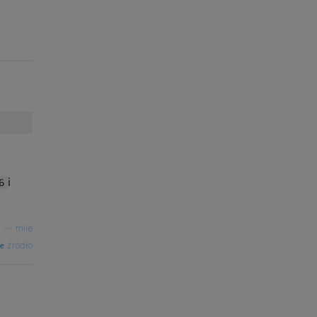
i
6
—
mile
źródło