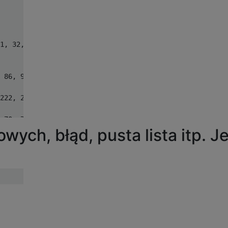
1, 32, 33, 36]

 86, 92, 94, 100, 102, 108, 110, 116, 118, 124, 126, 132
222, 234, 246, 258, 270, 282, 294]

 70, 74, 76, 78, 84, 86, 90, 92, 94, 100, 102, 106, 108,
ych, błąd, pusta lista itp. J