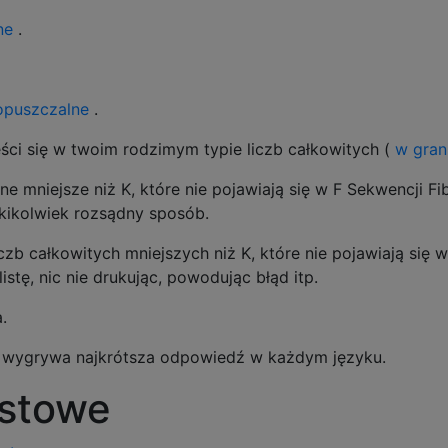
ne
.
opuszczalne
.
ści się w twoim rodzimym typie liczb całkowitych (
w gran
jemne mniejsze niż K, które nie pojawiają się w F Sekwencj
akikolwiek rozsądny sposób.
iczb całkowitych mniejszych niż K, które nie pojawiają si
stę, nic nie drukując, powodując błąd itp.
.
 wygrywa najkrótsza odpowiedź w każdym języku.
estowe