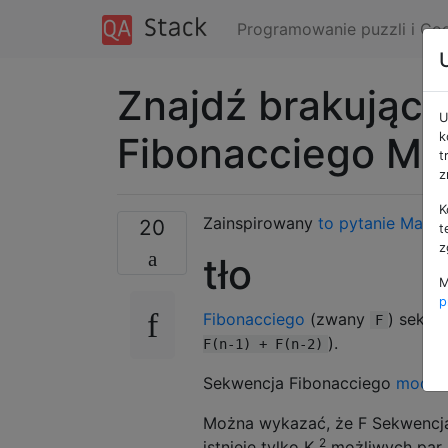
Programowanie puzzli i Co
Znajdź brakujące
U
Fibonacciego Mo
k
t
z
K
Zainspirowany
to pytanie Math.
20
t
z
tło
M
p
Fibonacciego
(zwany
) sekwe
F
).
F(n-1) + F(n-2)
Sekwencja Fibonacciego
mod
K
Można wykazać, że F Sekwencja 
2
istnieje tylko K
możliwych par l