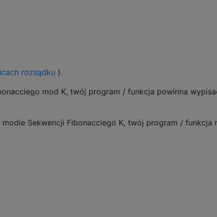
icach rozsądku
).
i Fibonacciego mod K, twój program / funkcja powinna wypisa
ę w modie Sekwencji Fibonacciego K, twój program / funkcja