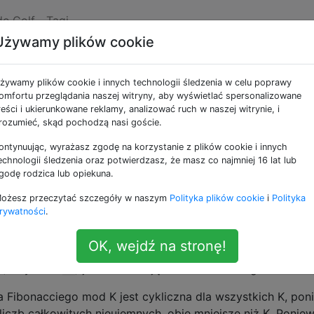
de Golf
Tagi
Używamy plików cookie
 liczby w sekwencji
żywamy plików cookie i innych technologii śledzenia w celu poprawy
d K
omfortu przeglądania naszej witryny, aby wyświetlać spersonalizowane
reści i ukierunkowane reklamy, analizować ruch w naszej witrynie, i
rozumieć, skąd pochodzą nasi goście.
ontynuując, wyrażasz zgodę na korzystanie z plików cookie i innych
SE
.
echnologii śledzenia oraz potwierdzasz, że masz co najmniej 16 lat lub
godę rodzica lub opiekuna.
ożesz przeczytać szczegóły w naszym
Polityka plików cookie
i
Polityka
rywatności
.
ncję rozpoczynając
taki sposób, że każdy numer (
0, 1
F
OK, wejdź na stronę!
 (nazywana
) jest sekwencją liczb Fibonacciego mod K (
M
Fibonacciego mod K jest cykliczna dla wszystkich K, poni
iczb całkowitych nieujemnych, obie mniejsze niż K. Ponie