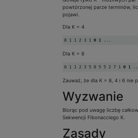
powtórzonej parze terminów, lic
pojawi.
Dla K = 4
0 1 1 2 3 1 
0 1
 ...
Dla K = 8
0 1 1 2 3 5 0 5 5 2 7 1 
0 1
 ..
Zauważ, że dla K = 8, 4 i 6 nie
Wyzwanie
Biorąc pod uwagę liczbę całkowi
Sekwencji Fibonacciego K.
Zasady