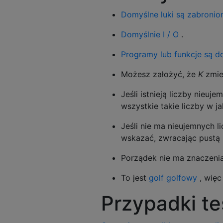
Domyślne luki są zabronio
Domyślnie I / O
.
Programy lub funkcje są d
Możesz założyć, że
K
zmie
Jeśli istnieją liczby nieu
wszystkie takie liczby w j
Jeśli nie ma nieujemnych l
wskazać, zwracając pustą li
Porządek nie ma znaczenia
To jest
golf golfowy
, więc
Przypadki t