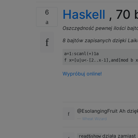
Haskell
, 70 
6
Oszczędność pewnej ilości bajtó
8 bajtów zapisanych dzięki Laik
a
=
1
:
scanl
(+)
1
a

f x
=[
u
|
u
<-[
2
..
x
-
1
],
and
[
mod b x
Wypróbuj online!
@EsolangingFruit Ah dzi
—
Wheat Wizard
działa zamiast
read$show