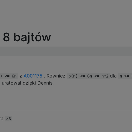
8 bajtów
z
A001175
. Również
dla
) <= 6n
p(n) <= 6n <= n^2
n >= 
t uratował dzięki Dennis.
st
.
×6