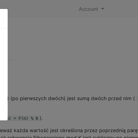
Account
) (po pierwszych dwóch) jest sumą dwóch przed nim (
(n)
).
M(n) = F(n) % K
eważ każda wartość jest określona przez poprzednią parę,
waż sekwencja Fibonacciego mod K jest cykliczny po pierw