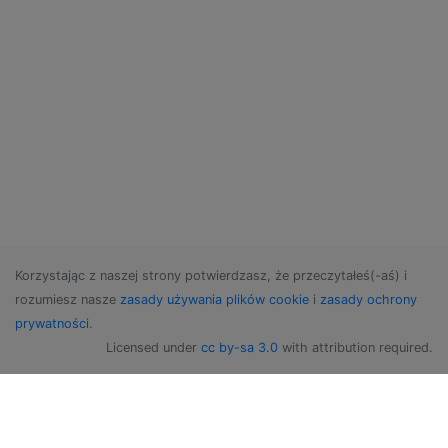
Korzystając z naszej strony potwierdzasz, że przeczytałeś(-aś) i
rozumiesz nasze
zasady używania plików cookie
i
zasady ochrony
prywatności
.
Licensed under
cc by-sa 3.0
with attribution required.