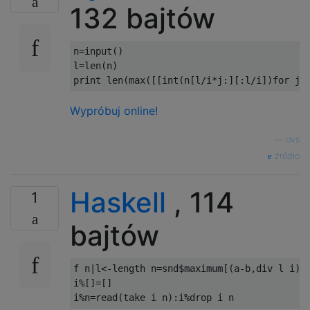
132 bajtów
n
=
input
()
l
=
len
(
n
)
print
 len
(
max
([[
int
(
n
[
l
/
i
*
j
:][:
l
/
i
])
for
 j 
Wypróbuj online!
—
ovs
źródło
Haskell
, 114
1
bajtów
f n
|
l
<-
length n
=
snd
$
maximum
[(
a
-
b
,
div l i
)|
i
%[]=[]
i
%
n
=
read
(
take i n
):
i
%
drop i n