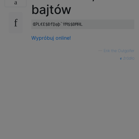
bajtów
Wypróbuj online!
—
Erik the Outgolfer
źródło