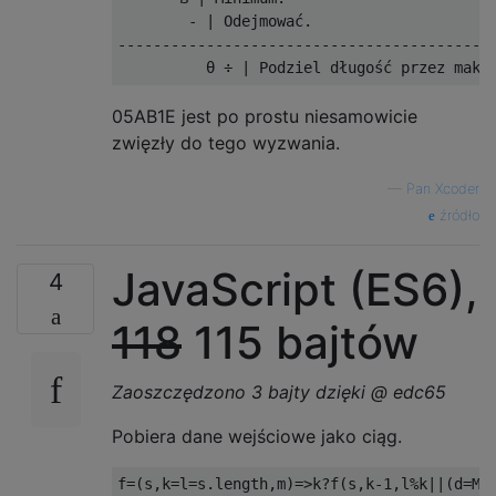
        - | Odejmować.

-------------------------------------------
05AB1E jest po prostu niesamowicie
zwięzły do ​​tego wyzwania.
—
Pan Xcoder
źródło
JavaScript (ES6),
4
118
115 bajtów
Zaoszczędzono 3 bajty dzięki @ edc65
Pobiera dane wejściowe jako ciąg.
f
=(
s
,
k
=
l
=
s
.
length
,
m
)=>
k
?
f
(
s
,
k
-
1
,
l
%
k
||(
d
=
Ma