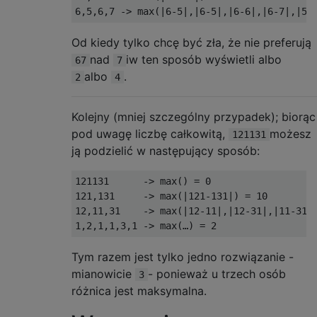
Od kiedy tylko chcę być zła, że nie preferują
nad
iw ten sposób wyświetli albo
67
7
albo
.
2
4
Kolejny (mniej szczególny przypadek); biorąc
pod uwagę liczbę całkowitą,
możesz
121131
ją podzielić w następujący sposób:
121131      -> max() = 0

121,131     -> max(|121-131|) = 10

12,11,31    -> max(|12-11|,|12-31|,|11-31|)
Tym razem jest tylko jedno rozwiązanie -
mianowicie
- ponieważ u trzech osób
3
różnica jest maksymalna.