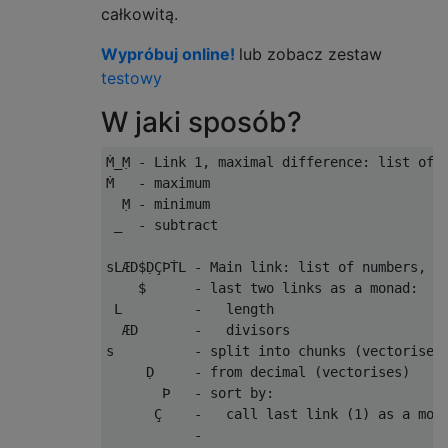
całkowitą.
Wypróbuj online!
lub zobacz zestaw
testowy
W jaki sposób?
Ṁ_Ṃ - Link 1, maximal difference: list of n
Ṁ   - maximum

  Ṃ - minimum

 _  - subtract

sLÆD$ḌÇÞṪL - Main link: list of numbers, th
    $      - last two links as a monad:

 L         -   length                      
  ÆD       -   divisors                    
s          - split into chunks (vectorises)
     Ḍ     - from decimal (vectorises)     
       Þ   - sort by:

      Ç    -   call last link (1) as a mona
           -                               