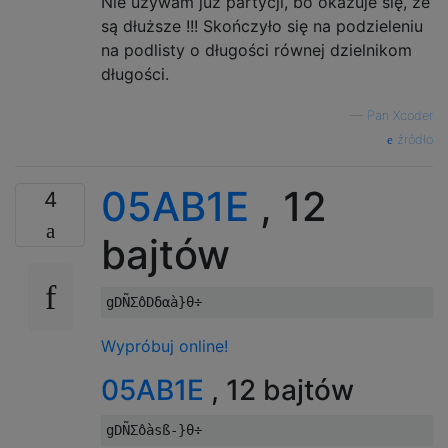
Nie używam już partycji, bo okazuje się, że
są dłuższe !!! Skończyło się na podzieleniu
na podlisty o długości równej dzielnikom
długości.
—
Pan Xcoder
źródło
05AB1E
, 12
4
bajtów
Wypróbuj online!
05AB1E
, 12 bajtów