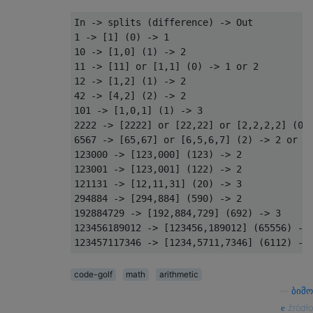
In -> splits (difference) -> Out

1 -> [1] (0) -> 1

10 -> [1,0] (1) -> 2

11 -> [11] or [1,1] (0) -> 1 or 2

12 -> [1,2] (1) -> 2

42 -> [4,2] (2) -> 2

101 -> [1,0,1] (1) -> 3

2222 -> [2222] or [22,22] or [2,2,2,2] (0) 
6567 -> [65,67] or [6,5,6,7] (2) -> 2 or 4

123000 -> [123,000] (123) -> 2

123001 -> [123,001] (122) -> 2

121131 -> [12,11,31] (20) -> 3

294884 -> [294,884] (590) -> 2

192884729 -> [192,884,729] (692) -> 3

123456189012 -> [123456,189012] (65556) -> 
code-golf
math
arithmetic
—
ბიმო
źródło