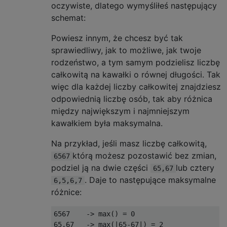
oczywiste, dlatego wymyśliłeś następujący
schemat:
Powiesz innym, że chcesz być tak
sprawiedliwy, jak to możliwe, jak twoje
rodzeństwo, a tym samym podzielisz liczbę
całkowitą na kawałki o równej długości. Tak
więc dla każdej liczby całkowitej znajdziesz
odpowiednią liczbę osób, tak aby różnica
między największym i najmniejszym
kawałkiem była maksymalna.
Na przykład, jeśli masz liczbę całkowitą,
którą możesz pozostawić bez zmian,
6567
podziel ją na dwie części
lub cztery
65,67
. Daje to następujące maksymalne
6,5,6,7
różnice:
6567    -> max() = 0

65,67   -> max(|65-67|) = 2
