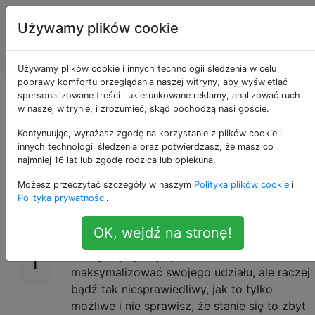
Programowanie
Tagi
Używamy plików cookie
puzzli i Code
Account
Golf
Używamy plików cookie i innych technologii śledzenia w celu
poprawy komfortu przeglądania naszej witryny, aby wyświetlać
Bądź tak zły, jak to
spersonalizowane treści i ukierunkowane reklamy, analizować ruch
w naszej witrynie, i zrozumieć, skąd pochodzą nasi goście.
możliwe
Kontynuując, wyrażasz zgodę na korzystanie z plików cookie i
innych technologii śledzenia oraz potwierdzasz, że masz co
najmniej 16 lat lub zgodę rodzica lub opiekuna.
Możesz przeczytać szczegóły w naszym
Polityka plików cookie
i
Wprowadzenie
16
Polityka prywatności
.
Jest to kontynuacja
tego wyzwania, w
OK, wejdź na stronę!
którym wcielasz się w rolę złego bliźniaka tej
osoby. Będąc złym, nie chcesz
maksymalizować swojego udziału, ale raczej
bądź tak niesprawiedliwy, jak to tylko
możliwe i nie sprawisz, że stanie się to zbyt