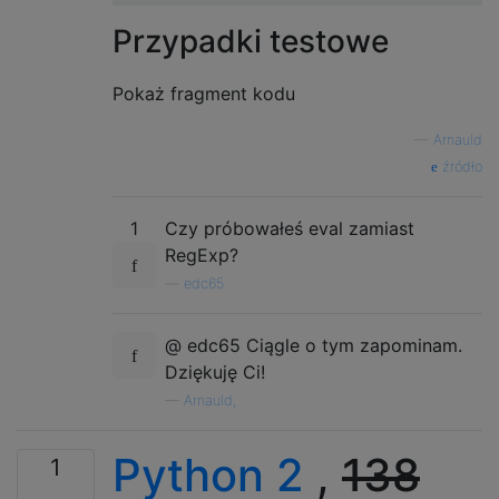
Przypadki testowe
Pokaż fragment kodu
—
Arnauld
źródło
1
Czy próbowałeś eval zamiast
RegExp?
—
edc65
@ edc65 Ciągle o tym zapominam.
Dziękuję Ci!
—
Arnauld,
Python 2
,
138
1