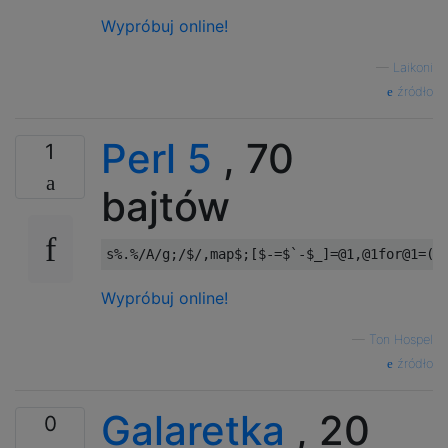
Wypróbuj online!
—
Laikoni
źródło
Perl 5
, 70
1
bajtów
s
%.%
/A/
g
;
/$/
,
map$
;[
$
-=
$
`-$_]=@1,@1for@1=(/
Wypróbuj online!
—
Ton Hospel
źródło
Galaretka
, 20
0