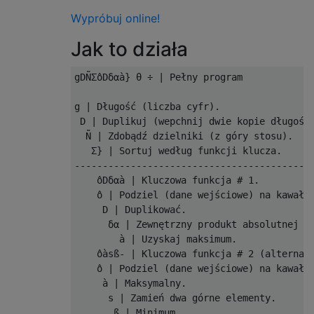
Wypróbuj online!
Jak to działa
gDÑΣôDδαà} θ ÷ | Pełny program

g | Długość (liczba cyfr).

 D | Duplikuj (wepchnij dwie kopie długości
  Ñ ​​| Zdobądź dzielniki (z góry stosu).

   Σ} | Sortuj według funkcji klucza.

-------------------------------------------
    ôDδαà | Kluczowa funkcja # 1.

    ô | Podziel (dane wejściowe) na kawałki
     D | Duplikować.

      δα | Zewnętrzny produkt absolutnej ró
        à | Uzyskaj maksimum.

    ôàsß- | Kluczowa funkcja # 2 (alternaty
    ô | Podziel (dane wejściowe) na kawałki
     à | Maksymalny.

      s | Zamień dwa górne elementy.

       ß | Minimum.
