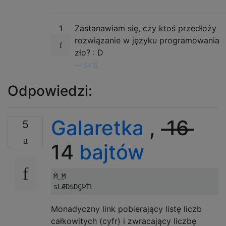
1
Zastanawiam się, czy ktoś przedłoży
rozwiązanie w języku programowania
zło? : D
—
SK19,
Odpowiedzi:
Galaretka
,
16
5
14
bajtów
Ṁ_Ṃ

Monadyczny link pobierający listę liczb
całkowitych (cyfr) i zwracający liczbę