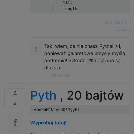
        Ṫ  - tail                          
—
Jonathan Allan
źródło
Tak, wiem, że nie znasz Pytha! +1,
ponieważ galaretowe umysły myślą
podobnie! Szkoda
i
oba są
ŒṖ
./
dłuższe
—
Pan Xcoder
Pyth
, 20 bajtów
4
Wypróbuj tutaj!