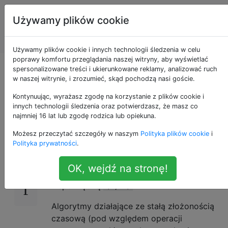
Programowanie
Tagi
Używamy plików cookie
puzzli i Code
Account
Golf
Używamy plików cookie i innych technologii śledzenia w celu
poprawy komfortu przeglądania naszej witryny, aby wyświetlać
Przecięcie dwóch
spersonalizowane treści i ukierunkowane reklamy, analizować ruch
w naszej witrynie, i zrozumieć, skąd pochodzą nasi goście.
trójkątów
Kontynuując, wyrażasz zgodę na korzystanie z plików cookie i
innych technologii śledzenia oraz potwierdzasz, że masz co
najmniej 16 lat lub zgodę rodzica lub opiekuna.
Możesz przeczytać szczegóły w naszym
Polityka plików cookie
i
Biorąc pod uwagę 4 punkty na
19
Polityka prywatności
.
płaszczyznach 2D
, obliczyć
A, B, C, D
obszar regionu przecięcia trójkątów
i
OAB
OK, wejdź na stronę!
, gdzie
jest środek płaszczyzny, mieć
OCD
O
współrzędną
.
(0, 0)
Algorytmy działające ze stałą złożonością
czasową (pod względem operacji