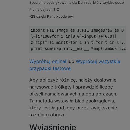
Specjalne podziękowania dla Dennisa, który szybko dodał
PIL na
bajtach
TIO
-23 dzięki Panu Xcoderowi
import
 PIL
.
Image
as
 I
,
PIL
.
ImageDraw
as
 D

l
=[
i
*
1000for
 i 
in
[
0
,
0
]+
input
()+[
0
,
0
]]
z
=
zip
(*[[
i
-
min
(
t
)
for
 i 
in
 t
]
for
 t 
in
 l
[::
2
print
 sum
(
map
(
int
.
__mul__
,*
map
(
lambda
 i
,
c
:
Wypróbuj online!
lub
Wypróbuj wszystkie
przypadki testowe
Aby obliczyć różnicę, należy dosłownie
narysować trójkąty i sprawdzić liczbę
pikseli namalowanych na obu obrazach.
Ta metoda wstawiła błąd zaokrąglenia,
który jest łagodzony przez zwiększenie
rozmiaru obrazu.
Wyjaśnienie