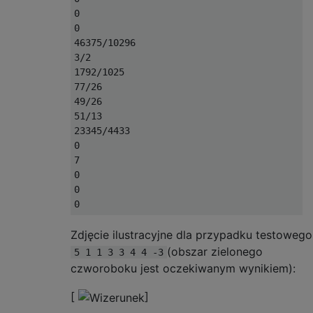
0

0

46375/10296

3/2

1792/1025

77/26

49/26

51/13

23345/4433

0

7

0

0

Zdjęcie ilustracyjne dla przypadku testowego
(obszar zielonego
5 1 1 3 3 4 4 -3
czworoboku jest oczekiwanym wynikiem):
[
]