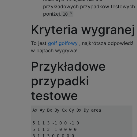
przykładowych przypadków testowych
poniżej.
-3
10
Kryteria wygranej
To jest
golf golfowy
, najkrótsza odpowiedź
w bajtach wygrywa!
Przykładowe
przypadki
testowe
Ax Ay Bx By Cx Cy Dx Dy area

5 1 1 3 -1 0 0 -1 0

5 1 1 3 -1 0 0 0 0

5 1 1 3 0 0 0 0 0
