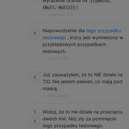
wyrażenie ocenia na
{Times[0,
)
{Null, Null}]}
—
JungHwan Min
Niepowodzenie dla
tego przypadku
testowego
, który jest wymieniony w
przykładowych przypadkach
testowych.
—
user202729,
Już zauważyłem, że to NIE działa na
TIO. Nie jestem pewien, co mają pod
maską.
—
Kelly Lowder,
1
Widzę, że to nie działa na przecięciu
dwóch linii. Mój zły za pominięcie
tego przypadku testowego.