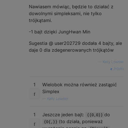
Nawiasem mówiąc, będzie to działać z
dowolnymi simpleksami, nie tylko
trójkątami.
-1 bajt dzięki JungHwan Min
Sugestia @ user202729 dodała 4 bajty, ale
daje 0 dla zdegenerowanych trójkątów
—
Kelly Lowder
źródło
1
Wielobok można również zastąpić
Simplex
—
Kelly Lowder
1
Jeszcze jeden bajt:
do
{{0,0}}
(to działa, ponieważ
{0{,}}