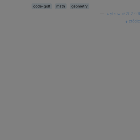
code-golf
math
geometry
—
użytkownik202729
źródło