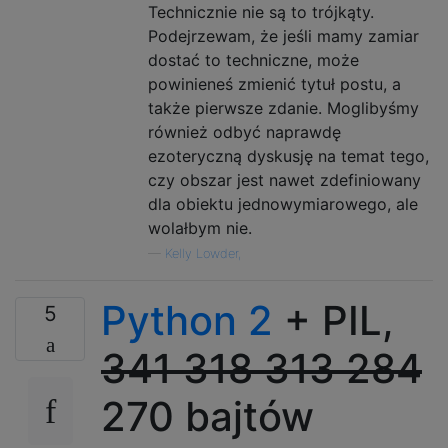
Technicznie nie są to trójkąty.
Podejrzewam, że jeśli mamy zamiar
dostać to techniczne, może
powinieneś zmienić tytuł postu, a
także pierwsze zdanie. Moglibyśmy
również odbyć naprawdę
ezoteryczną dyskusję na temat tego,
czy obszar jest nawet zdefiniowany
dla obiektu jednowymiarowego, ale
wolałbym nie.
—
Kelly Lowder,
Python 2
+ PIL,
5
341
318
313
284
270 bajtów