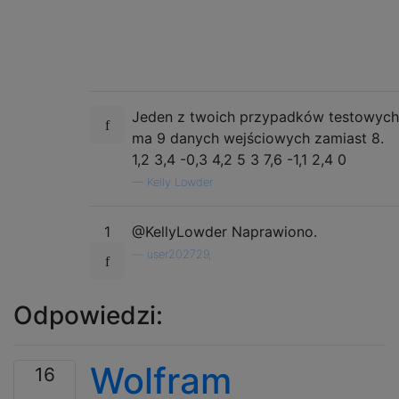
Jeden z twoich przypadków testowych
ma 9 danych wejściowych zamiast 8.
1,2 3,4 -0,3 4,2 5 3 7,6 -1,1 2,4 0
—
Kelly Lowder
1
@KellyLowder Naprawiono.
—
user202729,
Odpowiedzi:
Wolfram
16