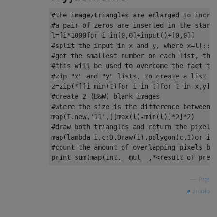
#the image/triangles are enlarged to incre
#a pair of zeros are inserted in the start
l
=[
i
*
1000for
 i 
in
[
0
,
0
]+
input
()+[
0
,
0
]]
#split the input in x and y, where x=l[::2
#get the smallest number on each list, tha
#this will be used to overcome the fact th
#zip "x" and "y" lists, to create a list c
z
=
zip
(*[[
i
-
min
(
t
)
for
 i 
in
 t
]
for
 t 
in
 x
,
y
])
#create 2 (B&W) blank images
#where the size is the difference between 
map
(
I
.
new
,
'11'
,[[
max
(
l
)-
min
(
l
)]*
2
]*
2
)
#draw both triangles and return the pixel 
map
(
lambda
 i
,
c
:
D
.
Draw
(
i
).
polygon
(
c
,
1
)
or
 i
.
#count the amount of overlapping pixels by
print
 sum
(
map
(
int
.
__mul__
,*<
result of prev
—
Pręt
źródło