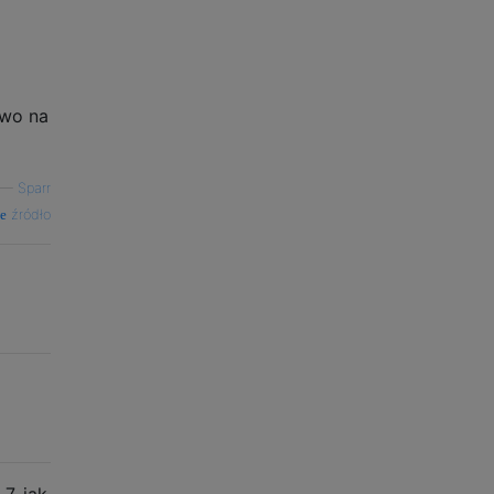
ewo na
—
Sparr
źródło
7, jak