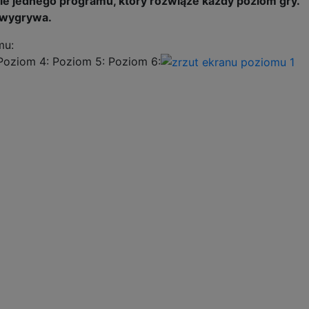
ie jednego programu, który rozwiąże każdy poziom gry.
 wygrywa.
mu:
Poziom 4: Poziom 5: Poziom 6: