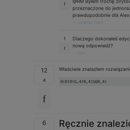
@RM Byłem trochę zirytow
przeznaczone do jednoraz
prawdopodobnie dla Alexa
—
Jonathan Frech
1
Dlaczego dokonałeś edycj
nową odpowiedź?
—
Sparr
Właściwie znalazłem rozwiązani
12
Ręcznie znalezi
6