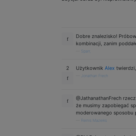
Dobre znalezisko! Próbowa
kombinacji, zanim poddał
—
Sparr,
2
Użytkownik
Alex
twierdzi,
—
Jonathan Frech
@JathanathanFrech rzeczy
że musimy zapobiegać spa
moderowanego sposobu pu
—
Reinis Mazeiks