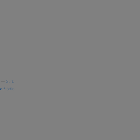
—
Surb
źródło