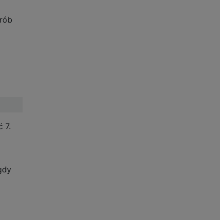
 rób
 7.
gdy