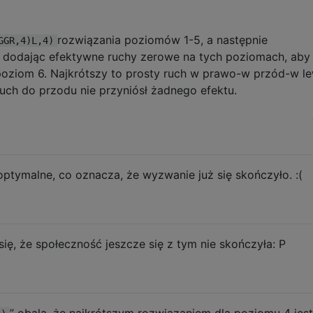
rozwiązania poziomów 1-5, a następnie
GGR,4)L,4)
 dodając efektywne ruchy zerowe na tych poziomach, aby
 poziom 6. Najkrótszy to prosty ruch w prawo-w przód-w l
uch do przodu nie przyniósł żadnego efektu.
tymalne, co oznacza, że ​​wyzwanie już się skończyło. :(
ię, że społeczność jeszcze się z tym nie skończyła: P
” obala, że ​​najkrótszym rozwiązaniem dla poziomu 4 jest 