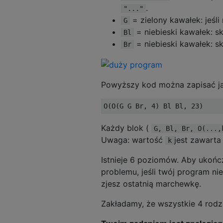
.
"..."
= zielony kawałek: jeśli
G
= niebieski kawałek: 
Bl
= niebieski kawałek: s
Br
Powyższy kod można zapisać j
Każdy blok (
G, Bl, Br, O(...,
Uwaga: wartość
jest zawarta
k
Istnieje 6 poziomów. Aby ukońc
problemu, jeśli twój program ni
zjesz ostatnią marchewkę.
Zakładamy, że wszystkie 4 rod