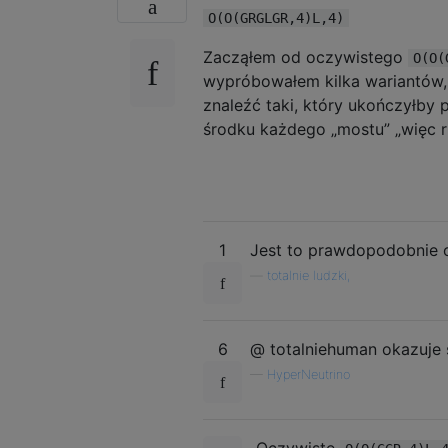
O(O(GRGLGR,4)L,4)
Zacząłem od oczywistego
O(O(
wypróbowałem kilka wariantów,
znaleźć taki, który ukończyłby
środku każdego „mostu” „więc r
1
Jest to prawdopodobnie op
—
totalnie ludzki,
6
@ totalniehuman okazuje s
—
HyperNeutrino
„Oczywiste