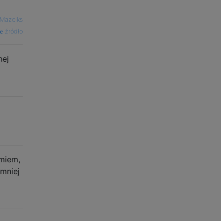
 Mazeiks
źródło
nej
umiem,
mniej