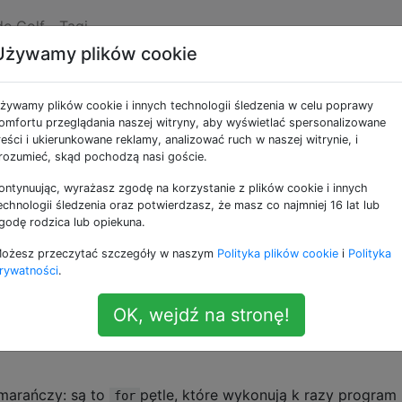
de Golf
Tagi
Używamy plików cookie
 na temat kodowania
żywamy plików cookie i innych technologii śledzenia w celu poprawy
zy program rozwiązujący
omfortu przeglądania naszej witryny, aby wyświetlać spersonalizowane
reści i ukierunkowane reklamy, analizować ruch w naszej witrynie, i
rozumieć, skąd pochodzą nasi goście.
my
ontynuując, wyrażasz zgodę na korzystanie z plików cookie i innych
echnologii śledzenia oraz potwierdzasz, że masz co najmniej 16 lat lub
godę rodzica lub opiekuna.
czy
Świętowania 50-lecia kodowania dzieci
: celem jest
ożesz przeczytać szczegóły w naszym
Polityka plików cookie
i
Polityka
 króliczka, aby mógł zjeść wszystkie marchewki. Istnieją 
rywatności
.
oniżej):
OK, wejdź na stronę!
marańczy: są to
pętle, które wykonują k razy program
for