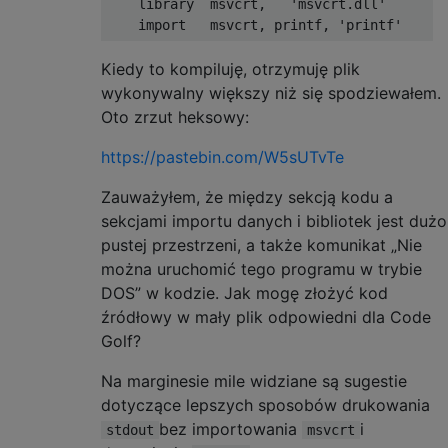
    library  msvcrt,   'msvcrt.dll'

Kiedy to kompiluję, otrzymuję plik
wykonywalny większy niż się spodziewałem.
Oto zrzut heksowy:
https://pastebin.com/W5sUTvTe
Zauważyłem, że między sekcją kodu a
sekcjami importu danych i bibliotek jest dużo
pustej przestrzeni, a także komunikat „Nie
można uruchomić tego programu w trybie
DOS” w kodzie. Jak mogę złożyć kod
źródłowy w mały plik odpowiedni dla Code
Golf?
Na marginesie mile widziane są sugestie
dotyczące lepszych sposobów drukowania
bez importowania
i
stdout
msvcrt