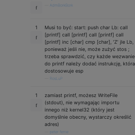
—
AdmBorkBork
1
Musi to być: start: push char Lb: call
[printf] call [printf] call [printf] call
[printf] inc [char] cmp [char], 'Z' jle Lb,
ponieważ jeśli nie, może zużyć stos ;
trzeba sprawdzić, czy każde wezwanie
do printf należy dodać instrukcję, która
dostosowuje esp
—
RosLuP
1
zamiast printf, możesz WriteFile
(stdout), nie wymagając importu
innego niż kernel32 (który jest
domyślnie obecny, wystarczy określić
adres)
—
peter ferrie