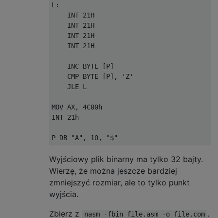
L:

    INT 21H

    INT 21H

    INT 21H

    INT 21H

    INC BYTE [P]

    CMP BYTE [P], 'Z'

    JLE L

MOV AX, 4C00h

INT 21h

Wyjściowy plik binarny ma tylko 32 bajty.
Wierzę, że można jeszcze bardziej
zmniejszyć rozmiar, ale to tylko punkt
wyjścia.
Zbierz z
.
nasm -fbin file.asm -o file.com