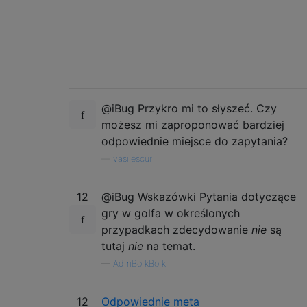
@iBug Przykro mi to słyszeć. Czy
możesz mi zaproponować bardziej
odpowiednie miejsce do zapytania?
—
vasilescur
12
@iBug Wskazówki Pytania dotyczące
gry w golfa w określonych
przypadkach zdecydowanie
nie
są
tutaj
nie
na temat.
—
AdmBorkBork,
12
Odpowiednie meta