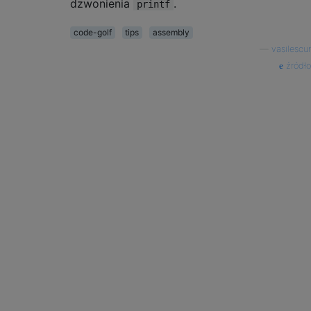
dzwonienia
.
printf
code-golf
tips
assembly
—
vasilescur
źródło