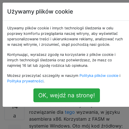
Programowanie
Tagi
Używamy plików cookie
puzzli i Code
Account
Golf
Używamy plików cookie i innych technologii śledzenia w celu
poprawy komfortu przeglądania naszej witryny, aby wyświetlać
Jak zmniejszyć
spersonalizowane treści i ukierunkowane reklamy, analizować ruch
w naszej witrynie, i zrozumieć, skąd pochodzą nasi goście.
rozmiar EXE x86 ASM
Kontynuując, wyrażasz zgodę na korzystanie z plików cookie i
innych technologii śledzenia oraz potwierdzasz, że masz co
najmniej 16 lat lub zgodę rodzica lub opiekuna.
skompilowanego z
Możesz przeczytać szczegóły w naszym
Polityka plików cookie
i
FASM?
Polityka prywatności
.
OK, wejdź na stronę!
Jako ćwiczenie stworzyłem proste
14
rozwiązanie dla
tego
wyzwania, w języku
asemblera x86. Korzystam z FASM w
systemie Windows. Oto mój kod źródłowy: