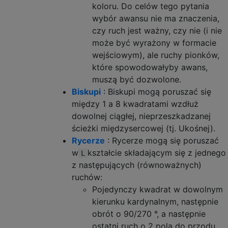
koloru. Do celów tego pytania
wybór awansu nie ma znaczenia,
czy ruch jest ważny, czy nie (i nie
może być wyrażony w formacie
wejściowym), ale ruchy pionków,
które spowodowałyby awans,
muszą być dozwolone.
Biskupi
: Biskupi mogą poruszać się
między 1 a 8 kwadratami wzdłuż
dowolnej ciągłej, nieprzeszkadzanej
ścieżki międzysercowej (tj. Ukośnej).
Rycerze
: Rycerze mogą się poruszać
w
kształcie składającym się z jednego
L
z następujących (równoważnych)
ruchów:
Pojedynczy kwadrat w dowolnym
kierunku kardynalnym, następnie
obrót o 90/270 °, a następnie
ostatni ruch o 2 pola do przodu.