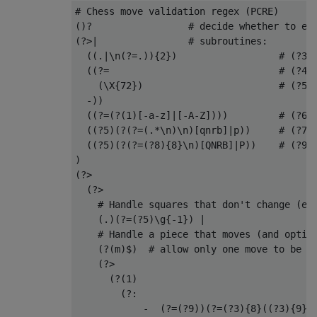
# Chess move validation regex (PCRE)

()?                 # decide whether to eva
(?>|                # subroutines:

  ((.|\n(?=.)){2})                  # (?3) 
  ((?=                              # (?4) 
    (\X{72})                        # (?5) 
  -))

  ((?=(?(1)[-a-z]|[-A-Z])))         # (?6) 
  ((?5)(?(?=(.*\n)\n)[qnrb]|p))     # (?7) 
  ((?5)(?(?=(?8){8}\n)[QNRB]|P))    # (?9) 
)

(?>

  (?>

    # Handle squares that don't change (emp
    (.)(?=(?5)\g{-1}) |

    # Handle a piece that moves (and option
    (?(m)$)  # allow only one move to be ma
    (?>

      (?(1)

        (?:                                
            -  (?=(?9))(?=(?3){8}((?3){9})?