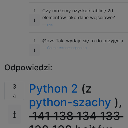
1
Czy możemy uzyskać tablicę 2d
elementów jako dane wejściowe?
—
ovs
1
@ovs Tak, wydaje się to do przyjęcia
—
Cairair coinheringaahing
Odpowiedzi:
Python 2
(z
3
python-szachy
),
141 138 134 133