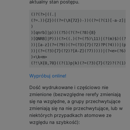
aktualny stan postępu.
()?(?>|((.|

(?=.)){2})((?=(\X{72})-))((?=(?(1)[-a-z]|[-
)

)[qnrb]|p))((?5)(?(?=(?8){8}

)[QNRB]|P)))(?>((.)(?=(?5)\11)|(?(m)$)((?(1
))|[a-z](?=(?9))(?=(?3){7}(?2)?P(?4)))|(p(?
))|(?=(?3){7}(?2)?[A-Z](?7)))))|(?<e>(?6).
)+\k<m>

Wypróbuj online!
Dość wydrukowane i częściowo nie
zmienione (bezwzględne rerefy zmieniają
się na względne, a grupy przechwytujące
zmieniają się na nie przechwytujące, lub w
niektórych przypadkach atomowe ze
względu na szybkość):