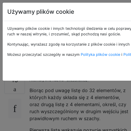
Programowanie
Tagi
Używamy plików cookie
puzzli i Code
Account
Golf
Używamy plików cookie i innych technologii śledzenia w celu poprawy
ruch w naszej witrynie, i zrozumieć, skąd pochodzą nasi goście.
Czy to prawidłowy
Kontynuując, wyrażasz zgodę na korzystanie z plików cookie i innych 
ruch szachowy?
Możesz przeczytać szczegóły w naszym
Polityka plików cookie
i
Poli
15
Alternatywna nazwa:
ChessMoveQ
Biorąc pod uwagę listę do 32 elementów, z
których każdy składa się z 4 elementów,
oraz drugą listę z 4 elementami, określ, czy
ruch wyszczególniony w drugim wejściu jest
prawidłowym ruchem w szachy.
Pierwsza lista wskazuje pozycję wszystkich