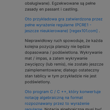
    (?(+1)$)(.)  # handle the destination/s
obsługiwane). Egzekwowane są pełne
  )+\n

zasady en passant i castling.
)+

\k<m>         # assert that a move has take
Oto przykładowa gra zatwierdzona przez
\n

pełne wyrażenie regularne (PCRE1 -
# don't allow moving into check  

jeszcze nieukierowane) [regex101.com]
.
(?!

  \X{0,70}

Nieprawidłowy ruch spowoduje, że każda
  (?:

kolejna pozycja planszy nie będzie
    # pawns (capture diagonally)

dopasowana / podświetlona. Wykrywanie
    (?(1)p|k)(?=(?3){7}(?2)?(?(1)K|P)) |

    # bishops, rooks, queens, knights, or k
mat / impas, a zatem wykrywanie
    (?i:

zwycięzcy (lub remis), nie zostało jeszcze
      (?<E>(?!(?6))K)?   # decide between s
zaimplementowane; dlatego ostateczny
      (?:

stan tablicy w tym przykładzie nie jest
        (?(E)|((?6)[BQ])) (?<B>()?((?(-1)-)
podświetlony.
        (?(E)|((?6)[RQ])) (?<R>-*|((?(-1)-)
        (?(E)|((?6) N  )) (?<N>(?<=..)(?2){
Oto program C / C ++, który konwertuje
      )

notację algebraiczną na format
      (?(E)|(?&E)) |

rozpoznawany przez to wyrażenie
      K(?<K>(?3){7,9})?K   # kings

regularne.
    )

Notacja algebraiczna musi być