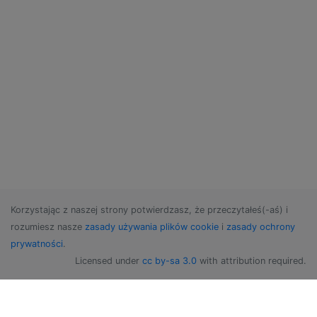
Korzystając z naszej strony potwierdzasz, że przeczytałeś(-aś) i
rozumiesz nasze
zasady używania plików cookie
i
zasady ochrony
prywatności
.
Licensed under
cc by-sa 3.0
with attribution required.