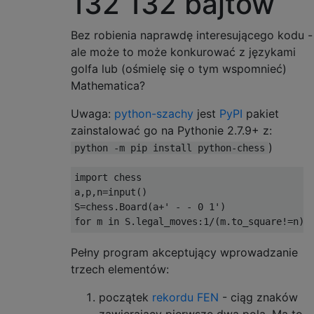
132 132 bajtów
Bez robienia naprawdę interesującego kodu -
ale może to może konkurować z językami
golfa lub (ośmielę się o tym wspomnieć)
Mathematica?
Uwaga:
python-szachy
jest
PyPI
pakiet
zainstalować go na Pythonie 2.7.9+ z:
)
python -m pip install python-chess
import
 chess

a
,
p
,
n
=
input
()
S
=
chess
.
Board
(
a
+
' - - 0 1'
)
for
 m 
in
 S
.
legal_moves
:
1
/(
m
.
to_square
!=
n
)*
Pełny program akceptujący wprowadzanie
trzech elementów:
początek
rekordu FEN
- ciąg znaków
zawierający pierwsze dwa pola. Ma to