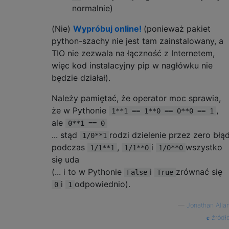
normalnie)
(Nie)
Wypróbuj online!
(ponieważ pakiet
python-szachy nie jest tam zainstalowany, a
TIO nie zezwala na łączność z Internetem,
więc kod instalacyjny pip w nagłówku nie
będzie działał).
Należy pamiętać, że operator moc sprawia,
że w Pythonie
,
1**1 == 1**0 == 0**0 == 1
ale
0**1 == 0
... stąd
rodzi dzielenie przez zero błą
1/0**1
podczas
,
i
wszystko
1/1**1
1/1**0
1/0**0
się uda
(... i to w Pythonie
i
zrównać się
False
True
i
odpowiednio).
0
1
—
Jonathan Alla
źródł