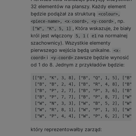
32 elementów na planszy. Każdy element
będzie podążał za strukturą
<colour>,
, np.
<piece-name>, <x-coord>, <y-coord>
, Która wskazuje, że biały
["W", "K", 5, 1]
król jest włączony
(
na normalnej
5, 1
e1
szachownicy). Wszystkie elementy
pierwszego wejścia będą unikalne.
<x-
i
zawsze będzie wynosić
coord>
<y-coord>
od 1 do 8. Jednym z przykładów będzie:
[["B", "K", 3, 8], ["B", "Q", 1, 5], ["B", 
 ["B", "B", 2, 4], ["B", "R", 4, 8], ["B", 
 ["B", "P", 2, 7], ["B", "P", 3, 6], ["B", 
 ["B", "P", 7, 7], ["B", "P", 8, 7], ["W", 
 ["W", "N", 3, 3], ["W", "B", 5, 2], ["W", 
 ["W", "R", 8, 1], ["W", "P", 1, 3], ["W", 
który reprezentowałby zarząd: