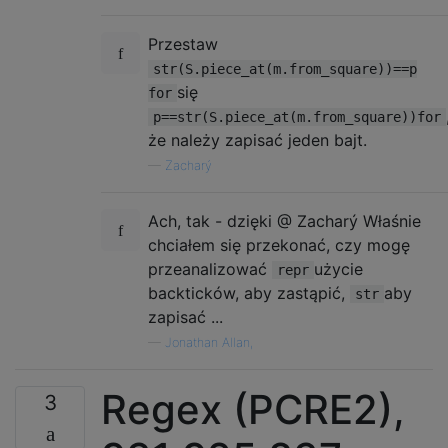
Przestaw
str(S.piece_at(m.from_square))==p
się
for
p==str(S.piece_at(m.from_square))for
że należy zapisać jeden bajt.
—
Zacharý
Ach, tak - dzięki @ Zacharý Właśnie
chciałem się przekonać, czy mogę
przeanalizować
użycie
repr
backticków, aby zastąpić,
aby
str
zapisać ...
—
Jonathan Allan,
Regex (PCRE2),
3