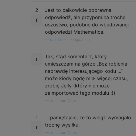
2
Jest to całkowicie poprawna
odpowiedź, ale przypomina trochę
oszustwo, podobne do wbudowanej
odpowiedzi Mathematica.
—
caird coinheringaahing
Tak, stąd komentarz, który
umieszczam na górze „Bez robienia
naprawdę interesującego kodu ...”
może kiedy będę miał więcej czasu,
zrobię Jelly (który nie może
zaimportować tego modułu :))
—
Jonathan Allan
1
... pamiętajcie, że to wciąż wymagało
trochę wysiłku.
—
Jonathan Allan,