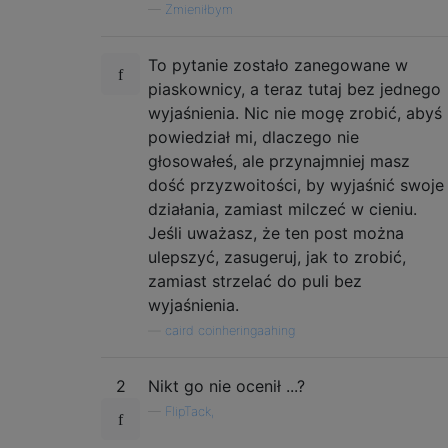
—
Zmieniłbym
To pytanie zostało zanegowane w
piaskownicy, a teraz tutaj bez jednego
wyjaśnienia. Nic nie mogę zrobić, abyś
powiedział mi, dlaczego nie
głosowałeś, ale przynajmniej masz
dość przyzwoitości, by wyjaśnić swoje
działania, zamiast milczeć w cieniu.
Jeśli uważasz, że ten post można
ulepszyć, zasugeruj, jak to zrobić,
zamiast strzelać do puli bez
wyjaśnienia.
—
caird coinheringaahing
2
Nikt go nie ocenił ...?
—
FlipTack,