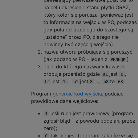
na celu określenie stanu płytki ORAZ,
który kolor się porusza (ponieważ jest
to informacja na wejściu w PO, podczas
gdy pola od trzeciego do szóstego są
„ustalone” przez PO, dlatego nie
powinny być częścią wejścia)
nazwa utworu próbująca się poruszyć
(jak podano w PO - jeden z
)
PRNBQK
plac, do którego nazwany kawałek
próbuje przenieść gdzie
jest
,
a1
0
jest
...
jest
...,
to
,
b1
1
a2
8
h8
63
Program
generuje kod wyjścia,
podając
prawidłowe dane wejściowe:
jeśli ruch jest prawidłowy (program
1
zgłosił błąd - z powodu podziału przez
zero);
tak nie jest (program zakończył się
0