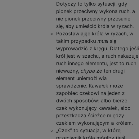
Dotyczy to tylko sytuacji, gdy
pionek przeciwny wykona ruch, a
nie pionek przeciwny przesunie
się, aby umieścić króla w ryzach.
Pozostawiając króla w ryzach, w
takim przypadku
musi
się
wyprowadzić z kręgu. Dlatego jeśli
król jest w szachu, a ruch nakazuje
ruch innego elementu, jest to ruch
nieważny,
chyba że
ten drugi
element uniemożliwia
sprawdzenie. Kawałek może
zapobiec czekowi na jeden z
dwóch sposobów: albo bierze
czek wykonujący kawałek, albo
przeszkadza ścieżce między
czekiem wykonującym a królem.
„Czek” to sytuacja, w której
przeciwnik króla mógłby (jeśli