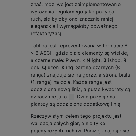
znać; możliwe jest zaimplementowanie
wyrażenia regularnego jako pozycja +
ruch, ale byłoby ono znacznie mniej
eleganckie i wymagałoby poważnego
refaktoryzacji.
Tablica jest reprezentowana w formacie 8
× 8 ASCII, gdzie białe elementy są wielkie,
a czarne małe:
P
awn, k
N
ight,
B
ishop,
R
ook,
Q
ueen,
K
ing. Strona czarnych (8.
ranga) znajduje się na górze, a strona biała
(1. ranga) na dole. Każda ranga jest
oddzielona nową linią, a puste kwadraty są
oznaczone jako
. Dwie pozycje na
-
planszy są oddzielone dodatkową linią.
Rzeczywistym celem tego projektu jest
walidacja całych gier, a nie tylko
pojedynczych ruchów. Poniżej znajduje się