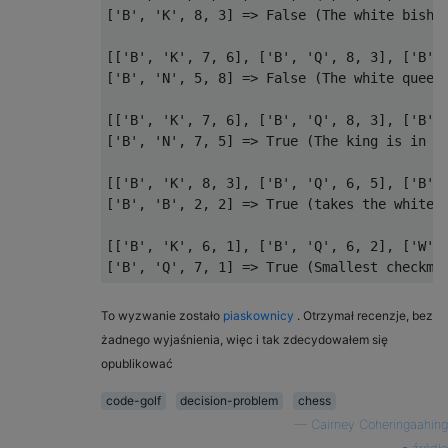
['B', 'K', 8, 3] => False (The white bishop
[['B', 'K', 7, 6], ['B', 'Q', 8, 3], ['B',
['B', 'N', 5, 8] => False (The white queen 
[['B', 'K', 7, 6], ['B', 'Q', 8, 3], ['B',
['B', 'N', 7, 5] => True (The king is in ch
[['B', 'K', 8, 3], ['B', 'Q', 6, 5], ['B',
['B', 'B', 2, 2] => True (takes the white k
[['B', 'K', 6, 1], ['B', 'Q', 6, 2], ['W', 
To wyzwanie zostało
piaskownicy
. Otrzymał recenzje, bez
żadnego wyjaśnienia, więc i tak zdecydowałem się
opublikować
code-golf
decision-problem
chess
—
Cairney Coheringaahing