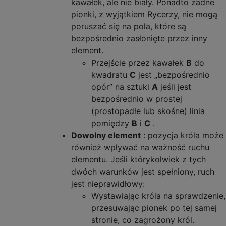
kawałek, ale nie biały. Ponadto żadne
pionki, z wyjątkiem Rycerzy, nie mogą
poruszać się na pola, które są
bezpośrednio zasłonięte przez inny
element.
Przejście przez kawałek
B
do
kwadratu
C
jest „bezpośrednio
opór” na sztuki
A
jeśli jest
bezpośrednio w prostej
(prostopadłe lub skośne) linia
pomiędzy
B
i
C
.
Dowolny element
: pozycja króla może
również wpływać na ważność ruchu
elementu. Jeśli którykolwiek z tych
dwóch warunków jest spełniony, ruch
jest nieprawidłowy:
Wystawiając króla na sprawdzenie,
przesuwając pionek po tej samej
stronie, co zagrożony król.