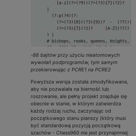
          [a-z](?=(?9))(?=(?3){7}(?2)?     
      |

        (?:p(?4)(?:                        
          (?=(?3){8}((?3){9})?  -  (?7))(?(
          (?=(?3){7}(?2)?     [A-Z](?7)) ) 
      ) |

      # bishops, rooks, queens, knights, or
      (?<e>(?6).)?   # decide between scann
      (?=

-88 bajtów przy użyciu nieatomowych
        (?i:

wywołań podprogramów, tym samym
          (?|

przekierowując z PCRE1 na PCRE2
            (?(e)|(B|Q)) (?&B)  (?(e)(B|Q))
            (?(e)|(R|Q)) (?&R)  (?(e)(R|Q))
Powyższa wersja została zmodyfikowana,
            (?(e)|(N  )) (?&N)  (?(e)(N  ))
aby nie pozwalała na bierność lub
            (?(e)|(K  )) (?&K)? (?(e)(K  ))
roszowanie, ale pełny projekt znajduje się
          )

obecnie w stanie, w którym zatwierdza
        )

każdy rodzaj ruchu, zaczynając od
        (?(e)(?<=(?!(?6)).)(?4)|(?6).(?5)\g
początkowego stanu planszy (który musi
      )

      (?(e)(?=(?5)\g{-1})|(?!(?6)).(?4))   
być standardową pozycją początkową
    )(?<m>) |

szachów - Chess960 nie jest przynajmniej