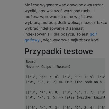
Możesz wygenerować dowolne dwa różne
wyniki, aby wskazać ważność ruchu, i
możesz wprowadzić dane wejściowe
wybraną metodą. Jeśli wolisz, możesz także
wybrać indeksowanie 0 zamiast
indeksowania 1 dla pozycji. To jest
golf
golfowy
, więc wygrywa najkrótszy kod!
Przypadki testowe
Board

Move => Output (Reason)

[["B", "K", 3, 8], ["B", "Q", 1, 5], ["B",
["W", "R", 8, 2] => True (The rook on h1 ca
[['B', 'K', 6, 8], ['B', 'Q', 1, 7], ['B',
['W', 'N', 1, 5] => False (Neither knight t
[['B', 'K', 7, 3], ['B', 'Q', 2, 4], ['B',