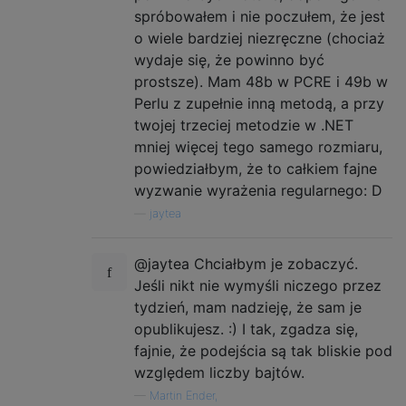
$            # Finally, we make sure that w
spróbowałem i nie poczułem, że jest
o wiele bardziej niezręczne (chociaż
wydaje się, że powinno być
prostsze). Mam 48b w PCRE i 49b w
Perlu z zupełnie inną metodą, a przy
twojej trzeciej metodzie w .NET
mniej więcej tego samego rozmiaru,
powiedziałbym, że to całkiem fajne
wyzwanie wyrażenia regularnego: D
—
jaytea
@jaytea Chciałbym je zobaczyć.
Jeśli nikt nie wymyśli niczego przez
tydzień, mam nadzieję, że sam je
opublikujesz. :) I tak, zgadza się,
fajnie, że podejścia są tak bliskie pod
względem liczby bajtów.
—
Martin Ender,