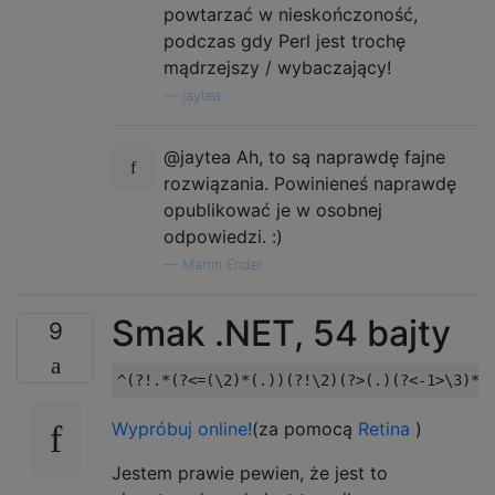
powtarzać w nieskończoność,
podczas gdy Perl jest trochę
mądrzejszy / wybaczający!
—
jaytea
@jaytea Ah, to są naprawdę fajne
rozwiązania. Powinieneś naprawdę
opublikować je w osobnej
odpowiedzi. :)
—
Martin Ender
Smak .NET, 54 bajty
9
Wypróbuj online!
(za pomocą
Retina
)
Jestem prawie pewien, że jest to