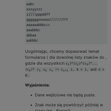
aabc

xxxyyzzz

iilllpppddff

ggggggoooooollllllfff

aaaaaabbbccc

aaabbbc

abbaa

Uogólniając, chcemy dopasować temat
formularza ( dla dowolnej listy znaków do ,
gdzie dla wszystkich
n
n
n
c
)
(c
)
(c
)
...
1
2
3
n
(c
)
c
c
c
!= c
i, k > 1, and n >
k
1
k
i
i+1
0.
Wyjaśnienia:
Dane wejściowe nie będą puste.
Znak może się powtórzyć później w
ciągu (np. „Banan”)