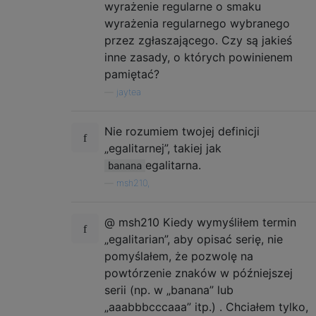
wyrażenie regularne o smaku
wyrażenia regularnego wybranego
przez zgłaszającego. Czy są jakieś
inne zasady, o których powinienem
pamiętać?
—
jaytea
Nie rozumiem twojej definicji
„egalitarnej”, takiej jak
egalitarna.
banana
—
msh210,
@ msh210 Kiedy wymyśliłem termin
„egalitarian”, aby opisać serię, nie
pomyślałem, że pozwolę na
powtórzenie znaków w późniejszej
serii (np. w „banana” lub
„aaabbbcccaaa” itp.) . Chciałem tylko,