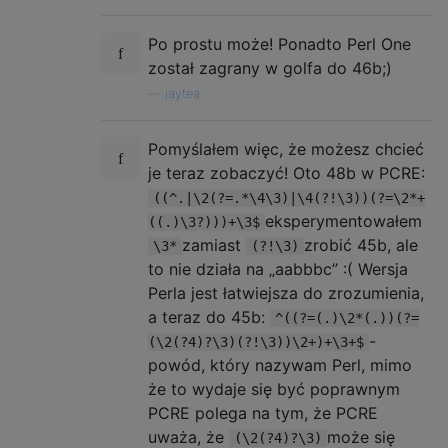
Po prostu może! Ponadto Perl One
został zagrany w golfa do 46b;)
—
jaytea
Pomyślałem więc, że możesz chcieć
je teraz zobaczyć! Oto 48b w PCRE:
((^.|\2(?=.*\4\3)|\4(?!\3))(?=\2*+
eksperymentowałem
((.)\3?)))+\3$
zamiast
zrobić 45b, ale
\3*
(?!\3)
to nie działa na „aabbbc” :( Wersja
Perla jest łatwiejsza do zrozumienia,
a teraz do 45b:
^((?=(.)\2*(.))(?=
-
(\2(?4)?\3)(?!\3))\2+)+\3+$
powód, który nazywam Perl, mimo
że to wydaje się być poprawnym
PCRE polega na tym, że PCRE
uważa, że
może się
(\2(?4)?\3)