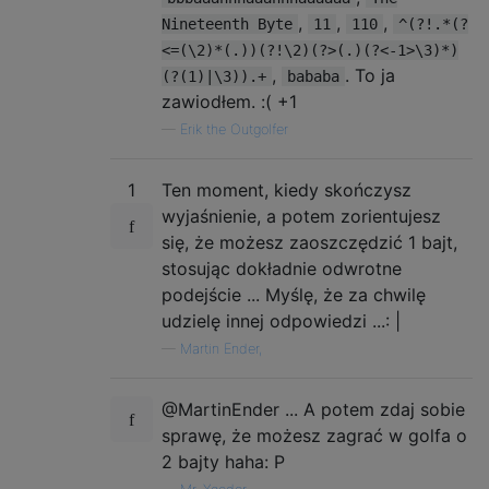
               #   If both of those are tru
,
,
,
Nineteenth Byte
11
110
^(?!.*(?
               #   and we don't actually wa
<=(\2)*(.))(?!\2)(?>(.)(?<-1>\3)*)
               #   are of different lengths
,
. To ja
(?(1)|\3)).+
bababa
               #   the stack isn't empty ye
zawiodłem. :( +1
               #   the run hasn't ended yet
  (?(1)|\3)    #   This conditional matches
—
Erik the Outgolfer
               #   still a capture on stack
               #   because we know this run
1
Ten moment, kiedy skończysz
               #   one. But if stack 1, we 
wyjaśnienie, a potem zorientujesz
               #   the character in this ru
się, że możesz zaoszczędzić 1 bajt,
               #   longer than the previous
)

stosując dokładnie odwrotne
.+             # Finally we just match the 
podejście ... Myślę, że za chwilę
udzielę innej odpowiedzi ...: |
—
Martin Ender,
@MartinEnder ... A potem zdaj sobie
sprawę, że możesz zagrać w golfa o
2 bajty haha: P