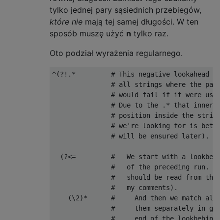
tylko jednej pary sąsiednich przebiegów,
które nie
mają tej samej długości. W ten
sposób muszę użyć
n
tylko raz.
Oto podział wyrażenia regularnego.
^(?!.*         # This negative lookahead me
               # all strings where the patt
               # would fail if it were used
               # Due to the .* that inner r
               # position inside the string
               # we're looking for is betwe
               # will be ensured later).

  (?<=         #   We start with a lookbehi
               #   of the preceding run. Re
               #   should be read from the 
               #   my comments).

    (\2)*      #     And then we match all 
               #     them separately in gro
               #     end of the lookbehind,