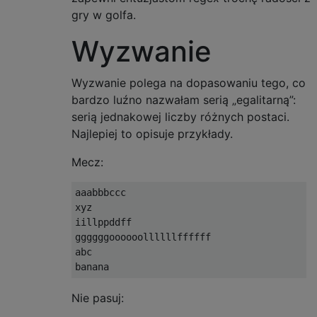
gry w golfa.
Wyzwanie
Wyzwanie polega na dopasowaniu tego, co
bardzo luźno nazwałam serią „egalitarną”:
serią jednakowej liczby różnych postaci.
Najlepiej to opisuje przykłady.
Mecz:
aaabbbccc

xyz 

iillppddff

ggggggoooooollllllffffff

abc

Nie pasuj: