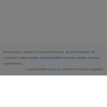
Korzystając z naszej strony potwierdzasz, że przeczytałeś(-aś) i
rozumiesz nasze
zasady używania plików cookie
i
zasady ochrony
prywatności
.
Licensed under
cc by-sa 3.0
with attribution required.