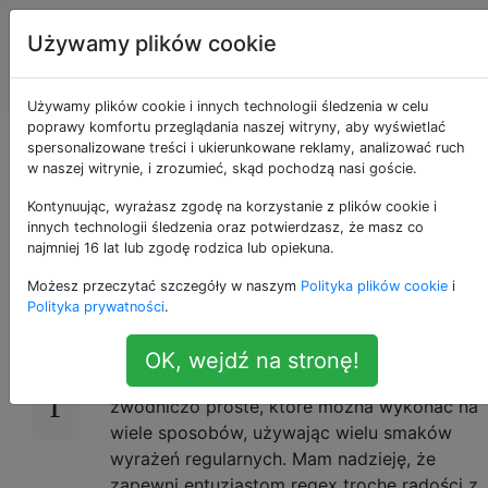
Programowanie
Tagi
Używamy plików cookie
puzzli i Code
Account
Golf
Używamy plików cookie i innych technologii śledzenia w celu
poprawy komfortu przeglądania naszej witryny, aby wyświetlać
Regex: Dopasuj
spersonalizowane treści i ukierunkowane reklamy, analizować ruch
w naszej witrynie, i zrozumieć, skąd pochodzą nasi goście.
egalitarną serię
Kontynuując, wyrażasz zgodę na korzystanie z plików cookie i
innych technologii śledzenia oraz potwierdzasz, że masz co
najmniej 16 lat lub zgodę rodzica lub opiekuna.
Możesz przeczytać szczegóły w naszym
Polityka plików cookie
i
Wprowadzenie
18
Polityka prywatności
.
Nie widzę tu wielu wyzwań wyrażeń
OK, wejdź na stronę!
regularnych, więc chciałbym zaoferować to
zwodniczo proste, które można wykonać na
wiele sposobów, używając wielu smaków
wyrażeń regularnych. Mam nadzieję, że
zapewni entuzjastom regex trochę radości z