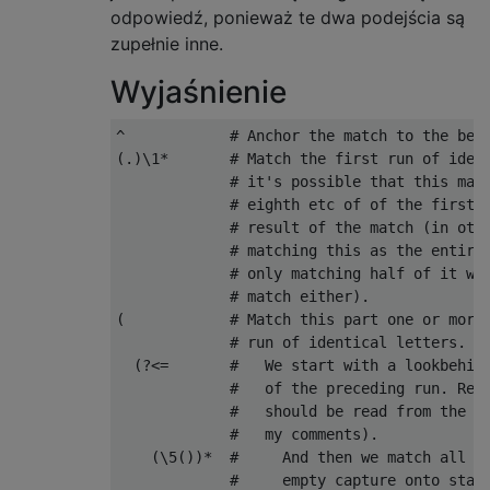
odpowiedź, ponieważ te dwa podejścia są
zupełnie inne.
Wyjaśnienie
^            # Anchor the match to the begi
(.)\1*       # Match the first run of ident
             # it's possible that this matc
             # eighth etc of of the first r
             # result of the match (in othe
             # matching this as the entire 
             # only matching half of it won
             # match either).

(            # Match this part one or more 
             # run of identical letters.

  (?<=       #   We start with a lookbehind
             #   of the preceding run. Reme
             #   should be read from the bo
             #   my comments).

    (\5())*  #     And then we match all of
             #     empty capture onto stack