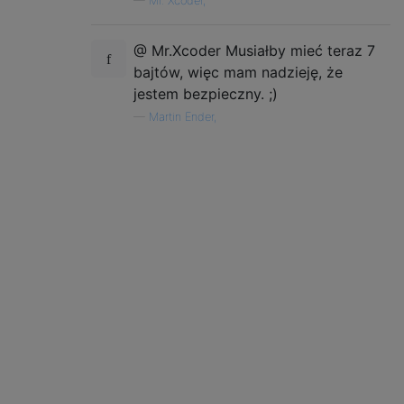
—
Mr. Xcoder,
@ Mr.Xcoder Musiałby mieć teraz 7
bajtów, więc mam nadzieję, że
jestem bezpieczny. ;)
—
Martin Ender,