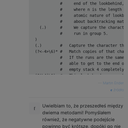
             #     end of the lookbehind, w
             #     where n is the length of
             #     atomic nature of lookbeh
             #     about backtracking match
    (.)      #     We capture the character
             #     run in group 5.

  )

  (.)        #   Capture the character that
  (?<-4>\6)* #   Match copies of that chara
             #   If the runs are the same l
             #   able to get to the end of 
             #   empty stack 4 completely.

  (?!\4|\6)  #   This lookahead ensures tha
             #   \4 will match, because the
—
Martin Ender
             #   the backreference can't fa
źródło
             #   then the backreference wil
             #   are not at the end of the 
Uwielbiam to, że przeszedłeś między
             #   another copy of the run. S
             #   \6 are possible at this po
dwiema metodami! Pomyślałem
             #   has the same length das th
również, że negatywne podejście
)+

powinno być krótsze, dopóki go nie