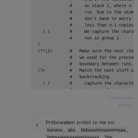
               #     on stack 1, where n is
               #     run. Due to the atomic
               #     don't have to worry ab
               #     less than n-1 copies h
    (.)        #     We capture the charact
               #     run in group 2.

  )

  (?!\2)       #   Make sure the next chara
               #   we used for the precedin
               #   boundary between runs.

  (?>          #   Match the next stuff wit
               #   backtracking.

    (.)        #     Capture the character 
               #     in group 3.

    (?<-1>\3)* #     Match as many of these
—
Martin Ender
               #     depleting the captures
źródło
  )

               #   Due to the atomic group,
Próbowałem zrobić to nie on:
               #   situations that cause th
               #   matching. 

,
,
,
banana
aba
bbbaaannnaaannnaaa
               #   Either the run has ended
,
bbbaaannnaaannnaaaaaa
The