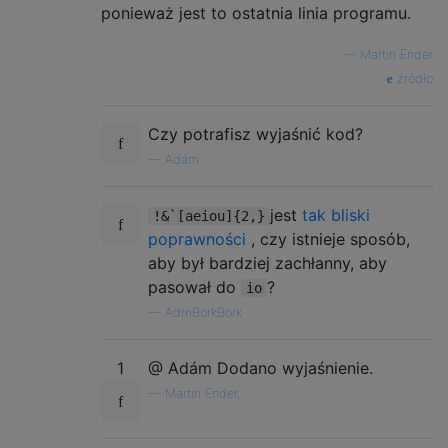
ponieważ jest to ostatnia linia programu.
—
Martin Ender
źródło
Czy potrafisz wyjaśnić kod?
—
Adám
jest
tak bliski
!&`[aeiou]{2,}
poprawności
, czy istnieje sposób,
aby był bardziej zachłanny, aby
pasował do
?
io
—
AdmBorkBork
1
@ Adám Dodano wyjaśnienie.
—
Martin Ender,