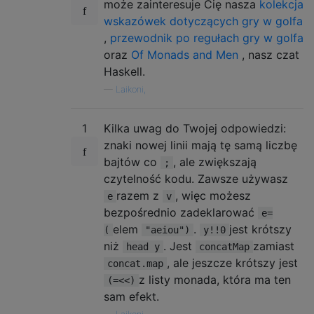
może zainteresuje Cię nasza
kolekcja
wskazówek dotyczących gry w golfa
,
przewodnik po regułach gry w golfa
oraz
Of Monads and Men
, nasz czat
Haskell.
—
Laikoni,
1
Kilka uwag do Twojej odpowiedzi:
znaki nowej linii mają tę samą liczbę
bajtów co
, ale zwiększają
;
czytelność kodu. Zawsze używasz
razem z
, więc możesz
e
v
bezpośrednio zadeklarować
e=
elem
.
jest krótszy
(
"aeiou")
y!!0
niż
. Jest
zamiast
head y
concatMap
, ale jeszcze krótszy jest
concat.map
z listy monada, która ma ten
(=<<)
sam efekt.