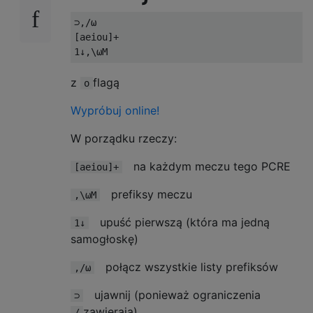
⊃,/⍵
[
aeiou
]+
1
↓,
\⍵M
z
flagą
o
Wypróbuj online!
W porządku rzeczy:
na każdym meczu tego PCRE
[aeiou]+
prefiksy meczu
,\⍵M
upuść pierwszą (która ma jedną
1↓
samogłoskę)
połącz wszystkie listy prefiksów
,/⍵
ujawnij (ponieważ ograniczenia
⊃
zawierają)
/