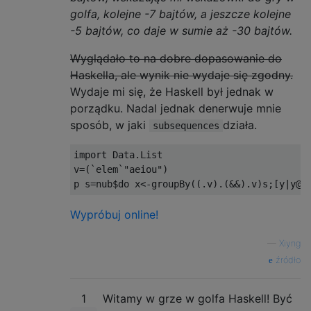
golfa, kolejne -7 bajtów, a jeszcze kolejne
-5 bajtów, co daje w sumie aż -30 bajtów.
Wyglądało to na dobre dopasowanie do
Haskella, ale wynik nie wydaje się zgodny.
Wydaje mi się, że Haskell był jednak w
porządku. Nadal jednak denerwuje mnie
sposób, w jaki
działa.
subsequences
import Data.List

v=(`elem`"aeiou")

Wypróbuj online!
—
Xiyng
źródło
1
Witamy w grze w golfa Haskell! Być