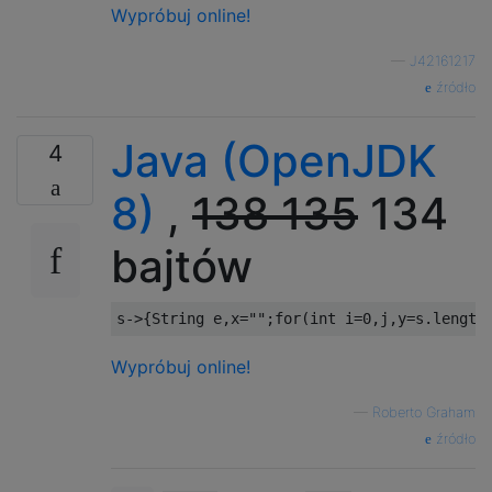
Wypróbuj online!
—
J42161217
źródło
Java (OpenJDK
4
8)
,
138
135
134
bajtów
s
->{
String
 e
,
x
=
""
;
for
(
int
 i
=
0
,
j
,
y
=
s
.
length
Wypróbuj online!
—
Roberto Graham
źródło