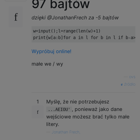
97 bajtów
dzięki @JonathanFrech za -5 bajtów
w
=
input
();
l
=
range
(
len
(
w
)+
1
)
print
{
w
[
a
:
b
]
for
 a 
in
 l 
for
 b 
in
 l 
if
 b
-
a
>
1
Wypróbuj online!
małe we / wy
—
ovs
źródło
1
Myślę, że nie potrzebujesz
, ponieważ jako dane
...AEIOU'
wejściowe możesz brać tylko małe
litery.
—
Jonathan Frech,