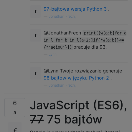
97-bajtowa wersja Python 3
.
—
Jonathan Frech,
@JonathanFrech
print([w[a:b]for a
in l for b in l[a+2:]if{*w[a:b]}<=
pracuje dla 93.
{*'aeiou'}])
—
Lynn
@Lynn Twoje rozwiązanie generuje
96 bajtów w języku Python 2
.
—
Jonathan Frech,
JavaScript (ES6),
6
77
75 bajtów