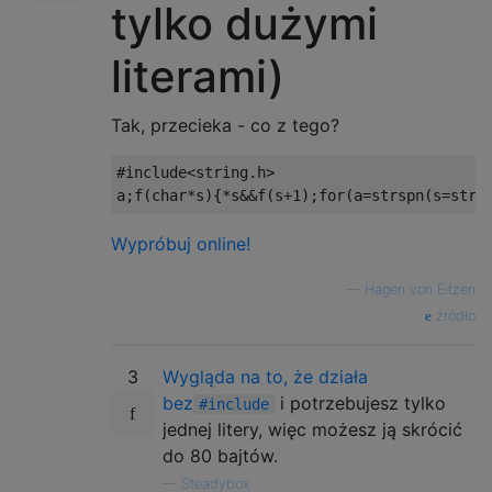
tylko dużymi
literami)
Tak, przecieka - co z tego?
#include
<string.h>
a
;
f
(
char
*
s
){*
s
&&
f
(
s
+
1
);
for
(
a
=
strspn
(
s
=
strd
Wypróbuj online!
—
Hagen von Eitzen
źródło
3
Wygląda na to, że działa
bez
i potrzebujesz tylko
#include
jednej litery, więc możesz ją skrócić
do 80 bajtów.
—
Steadybox