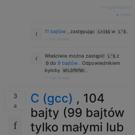
—
HyperNeutrino
źródło
11 bajtów
, zastępując
w
.
L>1$$
L’$
—
Pan Xcoder,
Właściwie można zastąpić
z
L’$
do
9 bajtów
. Odpowiednikiem
Ḋ
byłoby
.
ẆṫLḊḟÐḟØc
—
Pan Xcoder,
C (gcc)
, 104
3
bajty (99 bajtów
tylko małymi lub