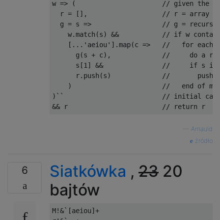
w 
=>
(
// given the i
  r 
=
[],
// r = array o
  g 
=
 s 
=>
// g = recursi
    w
.
match
(
s
)
&&
// if w contai
[...
'aeiou'
].
map
(
c 
=>
//   for each 
      g
(
s 
+
 c
),
//     do a re
      s
[
1
]
&&
//     if s is
      r
.
push
(
s
)
//       push 
)
//   end of ma
)``
// initial cal
&&
 r                        
// return r
—
Arnauld
źródło
Siatkówka
,
23
20
6
bajtów
M!&`[aeiou]+
