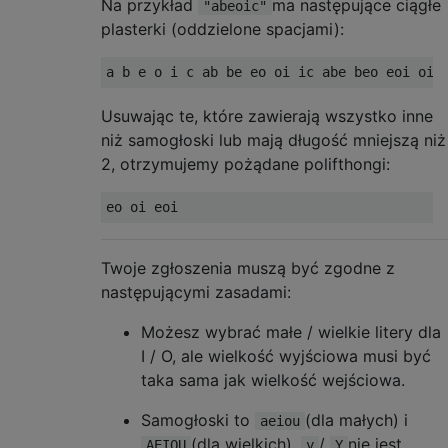
Na przykład
ma następujące ciągłe
"abeoic"
plasterki (oddzielone spacjami):
Usuwając te, które zawierają wszystko inne
niż samogłoski lub mają długość mniejszą niż
2, otrzymujemy pożądane polifthongi:
Twoje zgłoszenia muszą być zgodne z
następującymi zasadami:
Możesz wybrać małe / wielkie litery dla
I / O, ale wielkość wyjściowa musi być
taka sama jak wielkość wejściowa.
Samogłoski to
(dla małych) i
aeiou
(dla wielkich).
/
nie jest
AEIOU
y
Y