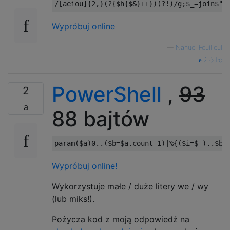
Wypróbuj online
—
Nahuel Fouilleul
źródło
PowerShell
,
93
2
88 bajtów
param
(
$a
)
0.
.(
$b
=
$a
.
count
-
1
)|%{(
$i
=
$_
)..
$b
|
Wypróbuj online!
Wykorzystuje małe / duże litery we / wy
(lub miks!).
Pożycza kod z moją odpowiedź na