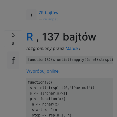
79 bajtów
—
ceilingcat
R
, 137 bajtów
3
rozgromiony przez
Marka
!
function
(
S
)(
x
=
unlist
(
sapply
((
s
=
el
(
strsplit
Wypróbuj online!
function
(
S
){
 s 
<-
 el
(
strsplit
(
S
,
"[^aeiou]"
))
 s 
<-
 s
[
nchar
(
s
)>
1
]
 p 
<-
function
(
x
){
  n 
<-
 nchar
(
x
)
  start 
<-
1
:
n

  stop 
<-
 rep
(
n
:
1
,
 n
)