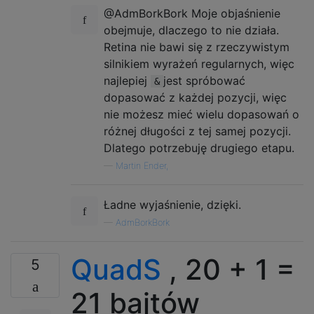
@AdmBorkBork Moje objaśnienie
obejmuje, dlaczego to nie działa.
Retina nie bawi się z rzeczywistym
silnikiem wyrażeń regularnych, więc
najlepiej
jest spróbować
&
dopasować z każdej pozycji, więc
nie możesz mieć wielu dopasowań o
różnej długości z tej samej pozycji.
Dlatego potrzebuję drugiego etapu.
—
Martin Ender,
Ładne wyjaśnienie, dzięki.
—
AdmBorkBork
QuadS
, 20 + 1 =
5
21 bajtów