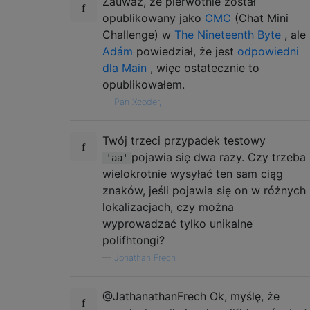
Zauważ, że pierwotnie został
opublikowany jako
CMC
(Chat Mini
Challenge) w
The Nineteenth Byte
, ale
Adám
powiedział, że jest
odpowiedni
dla Main
, więc ostatecznie to
opublikowałem.
—
Pan Xcoder,
Twój trzeci przypadek testowy
pojawia się dwa razy. Czy trzeba
'aa'
wielokrotnie wysyłać ten sam ciąg
znaków, jeśli pojawia się on w różnych
lokalizacjach, czy można
wyprowadzać tylko unikalne
polifhtongi?
—
Jonathan Frech
@JathanathanFrech Ok, myślę, że