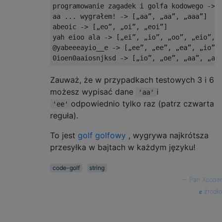
programowanie zagadek i golfa kodowego -> [
aa ... wygrałem! -> [„aa”, „aa”, „aaa”]

abeoic -> [„eo”, „oi”, „eoi”]

yah eioo ala -> [„ei”, „io”, „oo”, „eio”, „
@yabeeeayio__e -> [„ee”, „ee”, „ea”, „io”, 
Zauważ, że w przypadkach testowych 3 i 6
możesz wypisać dane
i
'aa'
odpowiednio tylko raz (patrz czwarta
'ee'
reguła).
To jest
golf golfowy
, wygrywa najkrótsza
przesyłka w bajtach w każdym języku!
code-golf
string
—
Pan Xcoder
źródło