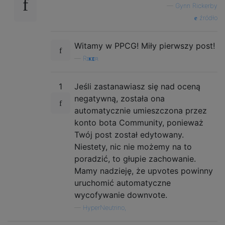
—
Gynn Rickerby
źródło
Witamy w PPCG! Miły pierwszy post!
—
Rɪᴋᴇʀ
1
Jeśli zastanawiasz się nad oceną
negatywną, została ona
automatycznie umieszczona przez
konto bota Community, ponieważ
Twój post został edytowany.
Niestety, nic nie możemy na to
poradzić, to głupie zachowanie.
Mamy nadzieję, że upvotes powinny
uruchomić automatyczne
wycofywanie downvote.
—
HyperNeutrino,