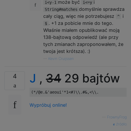
może być
i
i<y-1
i<=y
domyślnie sprawdza
String#matches
cały ciąg, więc nie potrzebujesz
i
^
. +1 za pobicie mnie do tego.
$
Właśnie miałem opublikować moją
138-bajtową odpowiedź (ale przy
tych zmianach zaproponowałem, że
twoja jest krótsza). :)
—
Kevin Cruijssen
J
,
34
29 bajtów
4
Wypróbuj online!
—
FrownyFrog
źródło