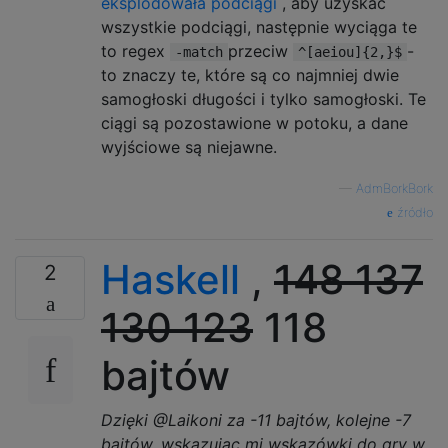
eksplodowała podciągi
, aby uzyskać
wszystkie podciągi, następnie wyciąga te
to regex
przeciw
-
-match
^[aeiou]{2,}$
to znaczy te, które są co najmniej dwie
samogłoski długości i tylko samogłoski. Te
ciągi są pozostawione w potoku, a dane
wyjściowe są niejawne.
—
AdmBorkBork
źródło
Haskell
,
148
137
2
130
123
118
bajtów
Dzięki @Laikoni za -11 bajtów, kolejne -7
bajtów, wskazując mi wskazówki do gry w