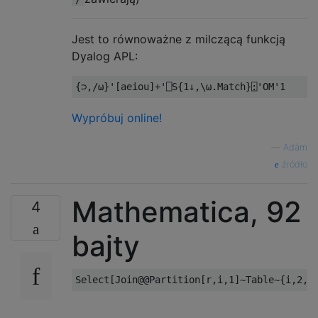
Jest to równoważne z milczącą funkcją
Dyalog APL:
{⊃,/⍵}
'[aeiou]+'
⎕
S
{
1
↓,
\⍵
.
Match
}⍠
'OM'
1
Wypróbuj online!
—
Adám
źródło
Mathematica, 92
4
bajty