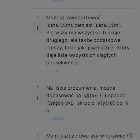
—
Laikoni,
1
Możesz zaimportować
zamiast
.
Data.Lists
Data.List
Pierwszy ma wszystkie funkcje
drugiego, ale także dodatkowe
rzeczy, takie jak
, który
powerslice
daje listę wszystkich ciągłych
podsekwencji.
—
nimi
1
Na liście zrozumienia, można
dopasować na
spadać
y@(h:_:_)
i skrócić
do
length y>1
v(y!!0)
v
.
h
—
Laikoni,
1
Mam jeszcze dwa asy w rękawie: (1)