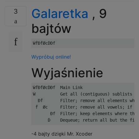
Galaretka
, 9
3
bajtów
Wypróbuj online!
Wyjaśnienie
ẆḟÐḟØcḊÐf  Main Link

Ẇ          Get all (contiguous) sublists

  Ðḟ       Filter; remove all elements wher
 ḟ  Øc     Filter; remove all vowels; if it
       Ðf  Filter; keep elements where the 
-4 bajty dzięki Mr. Xcoder