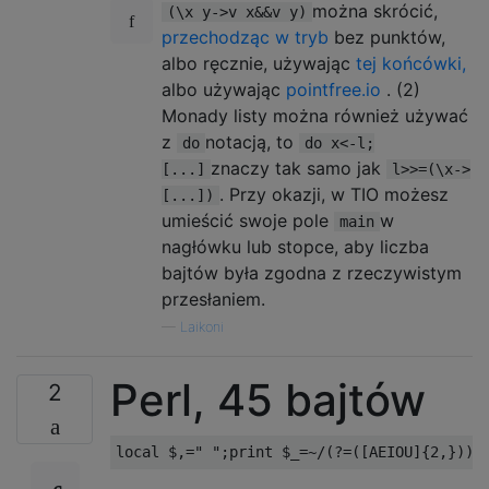
można skrócić,
(\x y->v x&&v y)
przechodząc w tryb
bez punktów,
albo ręcznie, używając
tej końcówki,
albo używając
pointfree.io
. (2)
Monady listy można również używać
z
notacją, to
do
do x<-l;
znaczy tak samo jak
[...]
l>>=(\x->
. Przy okazji, w TIO możesz
[...])
umieścić swoje pole
w
main
nagłówku lub stopce, aby liczba
bajtów była zgodna z rzeczywistym
przesłaniem.
—
Laikoni
Perl, 45 bajtów
2