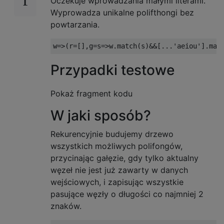
Oczekuje wprowadzania małymi literami.
Wyprowadza unikalne polifthongi bez
powtarzania.
w
=>(
r
=[],
g
=
s
=>
w
.
match
(
s
)&&[...
'aeiou'
].
map
Przypadki testowe
Pokaż fragment kodu
W jaki sposób?
Rekurencyjnie budujemy drzewo
wszystkich możliwych polifongów,
przycinając gałęzie, gdy tylko aktualny
węzeł nie jest już zawarty w danych
wejściowych, i zapisując wszystkie
pasujące węzły o długości co najmniej 2
znaków.