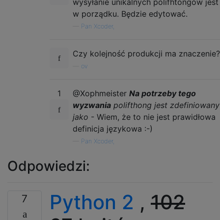
wysyłanie unikalnych polifhtongów jest
w porządku. Będzie edytować.
—
Pan Xcoder,
Czy kolejność produkcji ma znaczenie?
—
ov
1
@Xophmeister
Na potrzeby tego
wyzwania
polifthong jest zdefiniowany
jako
- Wiem, że to nie jest prawidłowa
definicja językowa :-)
—
Pan Xcoder,
Odpowiedzi:
Python 2
,
102
7