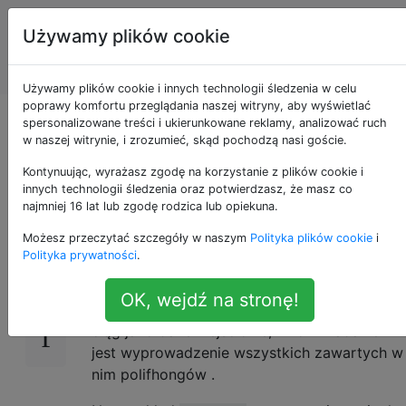
Programowanie
Tagi
Używamy plików cookie
puzzli i Code
Account
Golf
Używamy plików cookie i innych technologii śledzenia w celu
poprawy komfortu przeglądania naszej witryny, aby wyświetlać
Znajdź moje
spersonalizowane treści i ukierunkowane reklamy, analizować ruch
w naszej witrynie, i zrozumieć, skąd pochodzą nasi goście.
polifthongi!
Kontynuując, wyrażasz zgodę na korzystanie z plików cookie i
innych technologii śledzenia oraz potwierdzasz, że masz co
najmniej 16 lat lub zgodę rodzica lub opiekuna.
Możesz przeczytać szczegóły w naszym
Polityka plików cookie
i
Na potrzeby tego wyzwania
polifhong
19
Polityka prywatności
.
definiuje się jako ciągły kawałek
struny
,
który zawiera tylko samogłoski i ma długość
OK, wejdź na stronę!
co najmniej 2. Biorąc pod uwagę niepusty
ciąg jako dane wejściowe, Twoim zadaniem
jest wyprowadzenie wszystkich zawartych w
nim polifhongów .