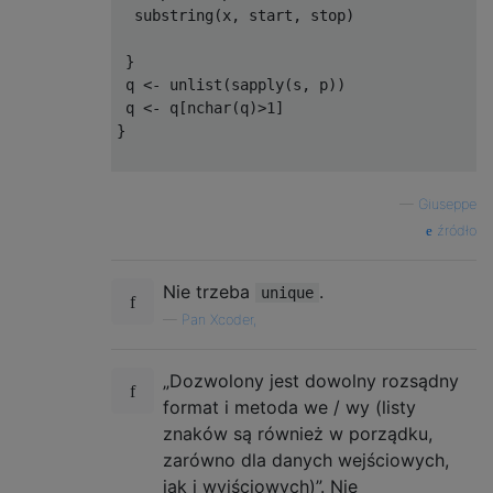
  substring
(
x
,
 start
,
 stop
)
}
 q 
<-
 unlist
(
sapply
(
s
,
 p
))
 q 
<-
 q
[
nchar
(
q
)>
1
]
}
—
Giuseppe
źródło
Nie trzeba
.
unique
—
Pan Xcoder,
„Dozwolony jest dowolny rozsądny
format i metoda we / wy (listy
znaków są również w porządku,
zarówno dla danych wejściowych,
jak i wyjściowych)”. Nie