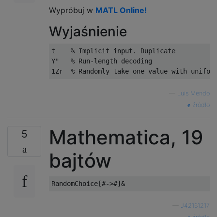
Wypróbuj w
MATL Online!
Wyjaśnienie
t    % Implicit input. Duplicate

Y"   % Run-length decoding

—
Luis Mendo
źródło
Mathematica, 19
5
bajtów
—
J42161217