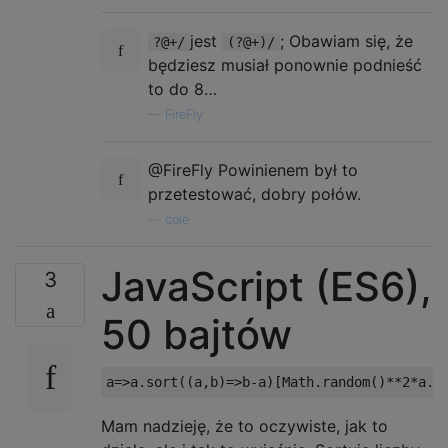
jest
; Obawiam się, że
?@+/
(?@+)/
będziesz musiał ponownie podnieść
to do 8…
—
FireFly
@FireFly Powinienem był to
przetestować, dobry połów.
—
cole
JavaScript (ES6),
3
50 bajtów
Mam nadzieję, że to oczywiste, jak to