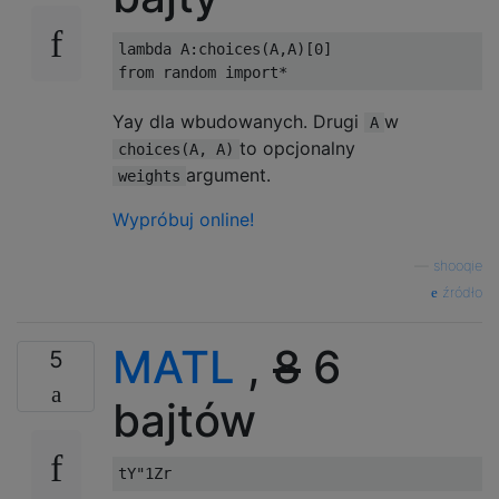
lambda
 A
:
choices
(
A
,
A
)[
0
]
from
 random 
import
*
Yay dla wbudowanych. Drugi
w
A
to opcjonalny
choices(A, A)
argument.
weights
Wypróbuj online!
—
shooqie
źródło
MATL
,
8
6
5
bajtów