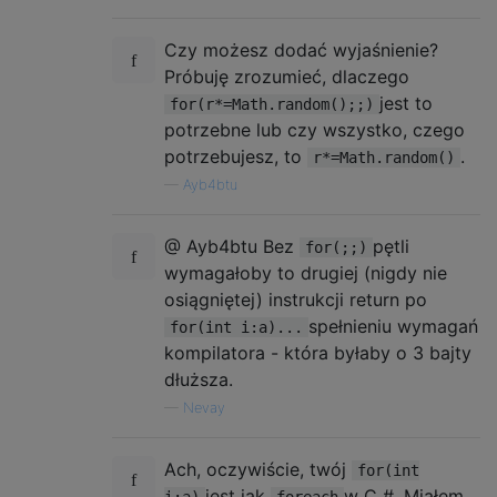
Czy możesz dodać wyjaśnienie?
Próbuję zrozumieć, dlaczego
jest to
for(r*=Math.random();;)
potrzebne lub czy wszystko, czego
potrzebujesz, to
.
r*=Math.random()
—
Ayb4btu
@ Ayb4btu Bez
pętli
for(;;)
wymagałoby to drugiej (nigdy nie
osiągniętej) instrukcji return po
spełnieniu wymagań
for(int i:a)...
kompilatora - która byłaby o 3 bajty
dłuższa.
—
Nevay
Ach, oczywiście, twój
for(int
jest jak
w C #. Miałem