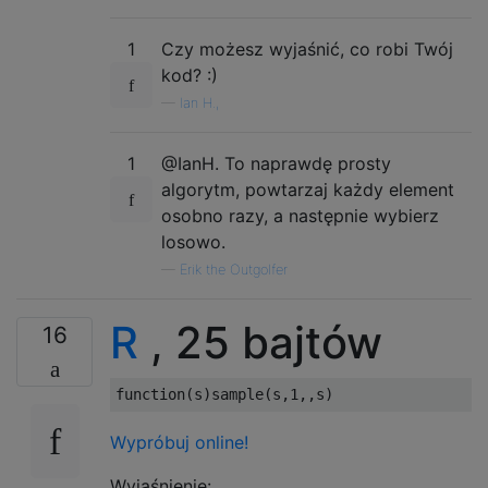
1
Czy możesz wyjaśnić, co robi Twój
kod? :)
—
Ian H.,
1
@IanH. To naprawdę prosty
algorytm, powtarzaj każdy element
osobno razy, a następnie wybierz
losowo.
—
Erik the Outgolfer
R
, 25 bajtów
16
function
(
s
)
sample
(
s
,
1
,,
s
)
Wypróbuj online!
Wyjaśnienie: