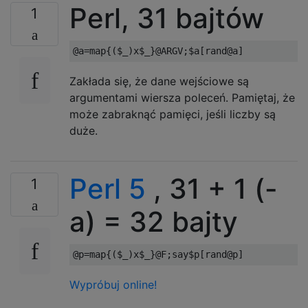
Perl, 31 bajtów
1
Zakłada się, że dane wejściowe są
argumentami wiersza poleceń. Pamiętaj, że
może zabraknąć pamięci, jeśli liczby są
duże.
Perl 5
, 31 + 1 (-
1
a) = 32 bajty
@p
=
map
{(
$_
)
x$_
}
@F
;
say$p
[
rand@p
]
Wypróbuj online!