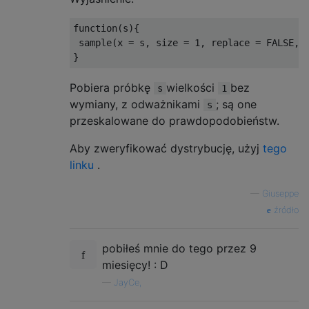
function
(
s
){
 sample
(
x 
=
 s
,
 size 
=
1
,
 replace 
=
FALSE
,
 
}
Pobiera próbkę
wielkości
bez
s
1
wymiany, z odważnikami
; są one
s
przeskalowane do prawdopodobieństw.
Aby zweryfikować dystrybucję, użyj
tego
linku
.
—
Giuseppe
źródło
pobiłeś mnie do tego przez 9
miesięcy! : D
—
JayCe,