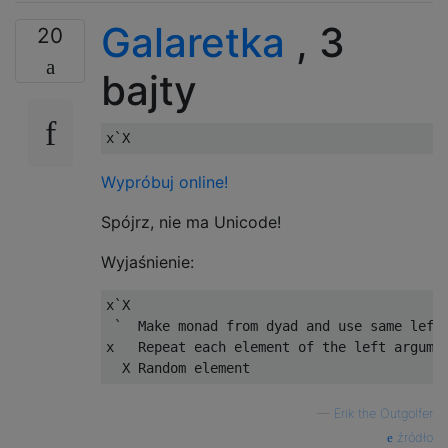
Galaretka
, 3
20
bajty
Wypróbuj online!
Spójrz, nie ma Unicode!
Wyjaśnienie:
x`X

 `  Make monad from dyad and use same left 
x   Repeat each element of the left argumen
—
Erik the Outgolfer
źródło