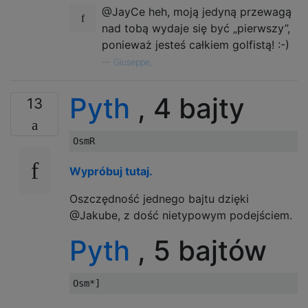
@JayCe heh, moją jedyną przewagą
nad tobą wydaje się być „pierwszy”,
ponieważ jesteś całkiem golfistą! :-)
—
Giuseppe,
Pyth
, 4 bajty
13
Wypróbuj tutaj.
Oszczędność jednego bajtu dzięki
@Jakube, z dość nietypowym podejściem.
Pyth
, 5 bajtów