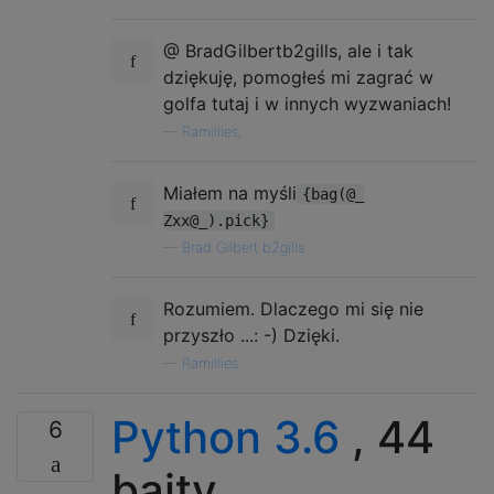
@ BradGilbertb2gills, ale i tak
dziękuję, pomogłeś mi zagrać w
golfa tutaj i w innych wyzwaniach!
—
Ramillies,
Miałem na myśli
{bag(@_
Zxx@_).pick}
—
Brad Gilbert b2gills
Rozumiem. Dlaczego mi się nie
przyszło ...: -) Dzięki.
—
Ramillies
Python 3.6
, 44
6
bajty