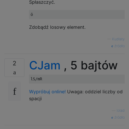
Spłaszczyć.
Zdobądź losowy element.
—
Kudłaty
źródło
CJam
, 5 bajtów
2
Wypróbuj online!
Uwaga: oddziel liczby od
spacji
—
lolad
źródło