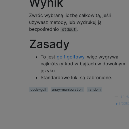
Wynik
Zwróć wybraną liczbę całkowitą, jeśli
używasz metody, lub wydrukuj ją
bezpośrednio
.
stdout
Zasady
To jest
golf golfowy,
więc wygrywa
najkrótszy kod w bajtach w dowolnym
języku.
Standardowe luki są zabronione.
code-golf
array-manipulation
random
—
Ian H.
źródło