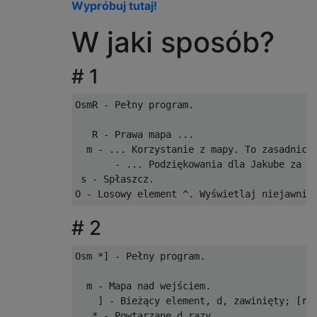
Wypróbuj tutaj!
W jaki sposób?
# 1
OsmR - Pełny program.

   R - Prawa mapa ...

  m - ... Korzystanie z mapy. To zasadniczo
       - ... Podziękowania dla Jakube za to
 s - Spłaszcz.

# 2
Osm *] - Pełny program.

  m - Mapa nad wejściem.

    ] - Bieżący element, d, zawinięty; [re]
   * - Powtarzane d razy.
