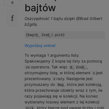
bajtów
Oszczędność 1 bajtu dzięki @Brad Gilbert
b2gills.
{
bag
(
@_
Zxx@_
).
pick
}
Wypróbuj online!
To wymaga 1 argumentu listy.
Spakowujemy 2 kopie tej listy za pomocą
operatora. Tak więc
,
xx
@_ Zxx@_
otrzymujemy listę, w której element
jest
x
prezentowany
razy. Następnie jest
x
przymuszany do
, która jest kolekcją,
Bag
która przechowuje obiekty wraz z tym, ile
razy pojawiają się w kolekcji. Na koniec
wybieramy losowy element z tej kolekcji
, który bierze pod uwagę liczby i robi
pick