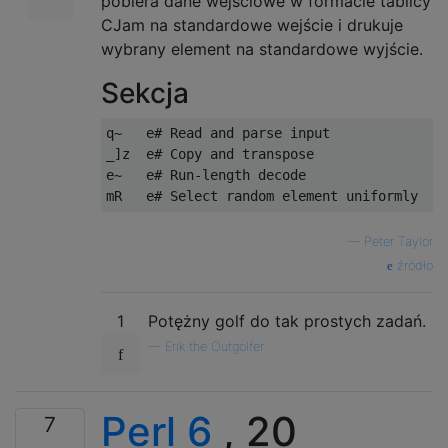
pobiera dane wejściowe w formacie tablicy
CJam na standardowe wejście i drukuje
wybrany element na standardowe wyjście.
Sekcja
q~   e# Read and parse input

_]z  e# Copy and transpose

e~   e# Run-length decode

—
Peter Taylor
źródło
1
Potężny golf do tak prostych zadań.
—
Erik the Outgolfer
Perl 6
, 20
7