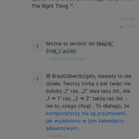
The Right Thing ™.
—
Ramillies
źródło
Można to skrócić do
{bag(@_
Z=>@_).pick}
—
Brad Gilbert b2gills
@ BradGilbertb2gills, niestety to nie
działa. Tworzy torbę z par (więc nie
byłoby „1” raz, „2” dwa razy itd., Ale
„1 => 1” raz, „2 => 2” także raz itd. -
nie to, czego chcę) . To dlatego, że
kompozytorzy nie są przymusami,
jak wyjaśniono w tym kalendarzu
adwentowym
.
—
Ramillies,