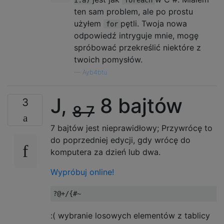
i:a)
foreach
ten sam problem, ale po prostu
użyłem
pętli. Twoja nowa
for
odpowiedź intryguje mnie, mogę
spróbować przekreślić niektóre z
twoich pomysłów.
—
Ayb4btu
J,
8 bajtów
3
8
7
7 bajtów jest nieprawidłowy; Przywrócę to
do poprzedniej edycji, gdy wrócę do
komputera za dzień lub dwa.
Wypróbuj online!
:( wybranie losowych elementów z tablicy