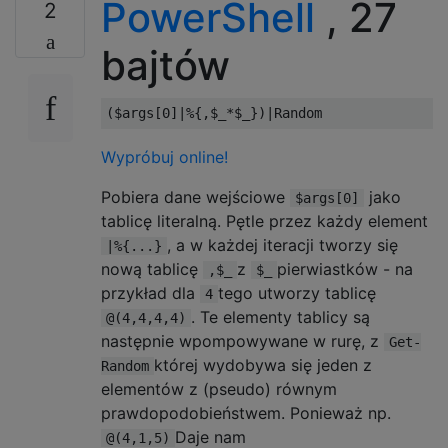
PowerShell
, 27
2
bajtów
(
$args
[
0
]|%{,
$_
*
$_
})|
Random
Wypróbuj online!
Pobiera dane wejściowe
jako
$args[0]
tablicę literalną. Pętle przez każdy element
, a w każdej iteracji tworzy się
|%{...}
nową tablicę
z
pierwiastków - na
,$_
$_
przykład dla
tego utworzy tablicę
4
. Te elementy tablicy są
@(4,4,4,4)
następnie wpompowywane w rurę, z
Get-
której wydobywa się jeden z
Random
elementów z (pseudo) równym
prawdopodobieństwem. Ponieważ np.
Daje nam
@(4,1,5)