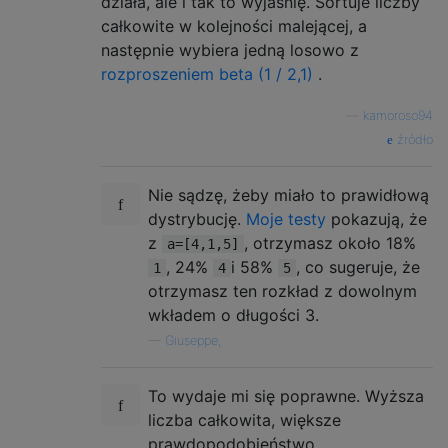
działa, ale i tak to wyjaśnię. Sortuje liczby
całkowite w kolejności malejącej, a
następnie wybiera jedną losowo z
rozproszeniem beta (1 / 2,1)
.
—
kamoroso94
źródło
Nie sądzę, żeby miało to prawidłową
dystrybucję.
Moje testy
pokazują, że
z
, otrzymasz około 18%
a=[4,1,5]
, 24%
i 58%
, co sugeruje, że
1
4
5
otrzymasz ten rozkład z dowolnym
wkładem o długości 3.
—
Giuseppe,
To wydaje mi się poprawne. Wyższa
liczba całkowita, większe
prawdopodobieństwo.