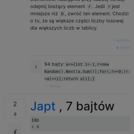
odejmij bieżący element
. Jeśli
jest
r
r
mniejsze niż
, zwróć ten element. Chodzi
0
o to, że są większe części liczby losowej
dla większych liczb w tablicy.
—
Ayb4btu
źródło
94 bajty:
a=>{int i=-1,r=new
Random().Next(a.Sum());for(;r>=0;)r-
=a[++i];return a[i];}
—
Nevay
Japt
, 7 bajtów
2
ËÆD
