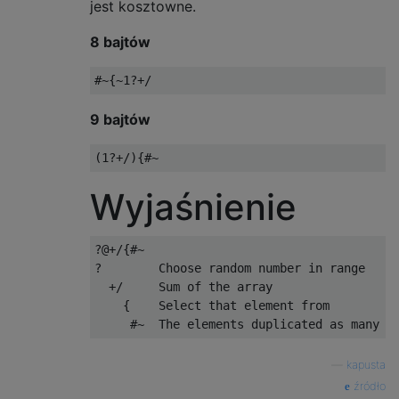
jest kosztowne.
8 bajtów
9 bajtów
Wyjaśnienie
?@+/{#~

?        Choose random number in range

  +/     Sum of the array

    {    Select that element from

—
kapusta
źródło