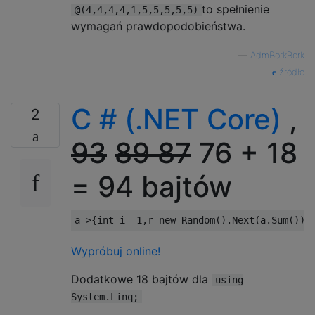
to spełnienie
@(4,4,4,4,1,5,5,5,5,5)
wymagań prawdopodobieństwa.
—
AdmBorkBork
źródło
C # (.NET Core)
,
2
93
89
87
76 + 18
= 94 bajtów
a
=>{
int
 i
=-
1
,
r
=
new
Random
().
Next
(
a
.
Sum
());
Wypróbuj online!
Dodatkowe 18 bajtów dla
using
System.Linq;