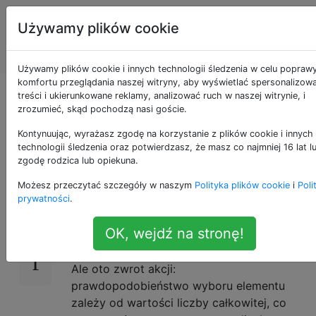
Programowanie
Tagi
Używamy plików cookie
puzzli i Code
Account
Golf
Używamy plików cookie i innych technologii śledzenia w celu popraw
komfortu przeglądania naszej witryny, aby wyświetlać spersonalizow
Losowo wybierz z
treści i ukierunkowane reklamy, analizować ruch w naszej witrynie, i
zrozumieć, skąd pochodzą nasi goście.
tablicy
Kontynuując, wyrażasz zgodę na korzystanie z plików cookie i innych
technologii śledzenia oraz potwierdzasz, że masz co najmniej 16 lat l
zgodę rodzica lub opiekuna.
Możesz przeczytać szczegóły w naszym
Polityka plików cookie
i
Poli
To wyzwanie jest raczej proste:
19
prywatności
.
otrzymujesz tablicę dodatnich (nie licząc 0)
liczb całkowitych i musisz wybrać losowy
OK, wejdź na stronę!
element z tej tablicy.
Ale oto zwrot akcji:
prawdopodobieństwo wyboru elementu
zależy od wartości liczby całkowitej, co