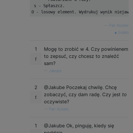
 s - Spłaszcz.

—
Pan Xcoder
źródło
1
Mogę to zrobić w 4. Czy powinienem
to zepsuć, czy chcesz to znaleźć
sam?
—
Jakube
2
@Jakube Poczekaj chwilę. Chcę
zobaczyć, czy dam radę. Czy jest
to
oczywiste?
—
Pan Xcoder,
1
@Jakube Ok, pinguję, kiedy się
poddaję.