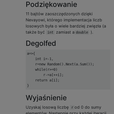
Podziękowanie
11 bajtów zaoszczędzonych dzięki
Nevayowi, którego implementacja liczb
losowych była o wiele bardziej zwięzła (a
także być
zamiast a
).
int
double
Degolfed
a
=>{
int
 i
=-
1
,
    r
=
new
Random
().
Next
(
a
.
Sum
());
while
(
r
>=
0
)
        r
-=
a
[++
i
];
return
 a
[
i
];
}
Wyjaśnienie
Uzyskaj losową liczbę
od 0 do sumy
r
elementów. Następnie przy każdej iteracji