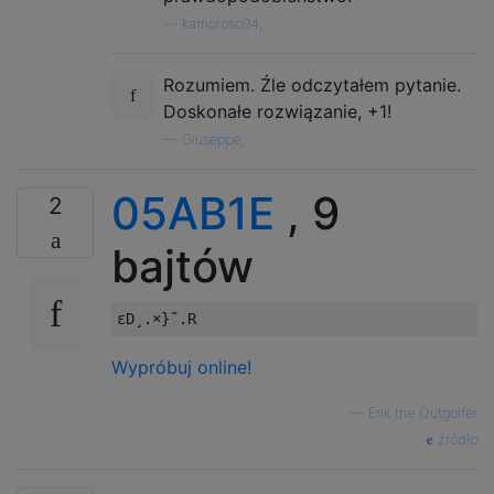
—
kamoroso94,
Rozumiem. Źle odczytałem pytanie.
Doskonałe rozwiązanie, +1!
—
Giuseppe,
05AB1E
, 9
2
bajtów
Wypróbuj online!
—
Erik the Outgolfer
źródło