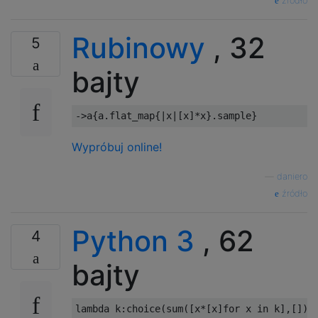
źródło
Rubinowy
, 32
5
bajty
->
a
{
a
.
flat_map
{|
x
|[
x
]*
x
}.
sample
}
Wypróbuj online!
—
daniero
źródło
Python 3
, 62
4
bajty
lambda
 k
:
choice
(
sum
([
x
*[
x
]
for
 x 
in
 k
],[]))