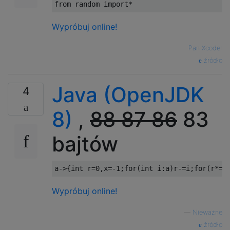
from
 random 
import
*
Wypróbuj online!
—
Pan Xcoder
źródło
Java (OpenJDK
4
8)
,
88
87
86
83
bajtów
a
->{
int
 r
=
0
,
x
=-
1
;
for
(
int
 i
:
a
)
r
-=
i
;
for
(
r
*=
M
Wypróbuj online!
—
Nieważne
źródło