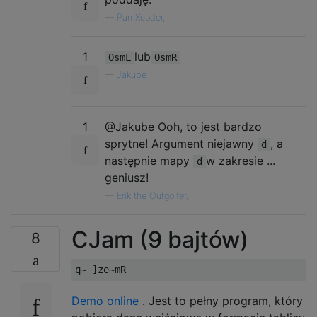
—
Pan Xcoder,
1
lub
OsmL
OsmR
—
Jakube
1
@Jakube Ooh, to jest bardzo
sprytne! Argument niejawny
, a
d
następnie mapy
w zakresie ...
d
geniusz!
—
Erik the Outgolfer,
CJam (9 bajtów)
8
Demo online
. Jest to pełny program, który