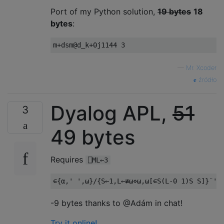
Port of my Python solution,
19 bytes
18
bytes
:
—
Mr. Xcoder
źródło
Dyalog APL,
51
3
49 bytes
Requires
⎕ML←3
-9 bytes thanks to @Adám in chat!
Try it online!