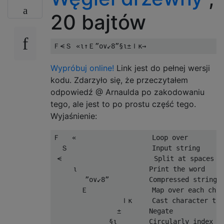
20 bajtów
Wypróbuj online!
Link jest do pełnej wersji
kodu. Zdarzyło się, że przeczytałem
odpowiedź @ Arnaulda po zakodowaniu
tego, ale jest to po prostu część tego.
Wyjaśnienie:
Ｆ   «                   Loop over

  Ｓ                     Input string

 ⪪                       Split at spaces

     ι                  Print the word

        ”o∨↙8”          Compressed string 0
       Ｅ                Map over each char
                 Ｉκ     Cast character to 
                ±       Negate

              §ι        Circularly index in