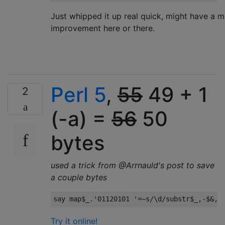
Just whipped it up real quick, might have a m
improvement here or there.
Perl 5
,
55
49 + 1
2
(-a) =
56
50
bytes
used a trick from @Arrnauld's post to save
a couple bytes
say map$_
.
'01120101 '
=~
s
/
\d
/
substr$_
,-
$
&,
1
Try it online!