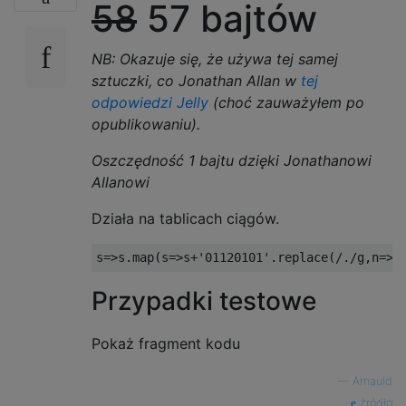
58
57 bajtów
NB: Okazuje się, że używa tej samej
sztuczki, co Jonathan Allan w
tej
odpowiedzi Jelly
(choć zauważyłem po
opublikowaniu).
Oszczędność 1 bajtu dzięki Jonathanowi
Allanowi
Działa na tablicach ciągów.
s
=>
s
.
map
(
s
=>
s
+
'01120101'
.
replace
(
/./
g
,
n
=>
s
Przypadki testowe
Pokaż fragment kodu
—
Arnauld
źródło