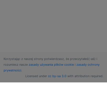
Korzystając z naszej strony potwierdzasz, że przeczytałeś(-aś) i
rozumiesz nasze
zasady używania plików cookie
i
zasady ochrony
prywatności
.
Licensed under
cc by-sa 3.0
with attribution required.