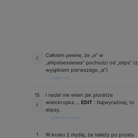
Całkiem pewne, że „e” w
„ellipsisessieses” pochodzi od „elips” (z
wyjątkiem pierwszego „e”)
—
Leaky Nun
15
I
nadal
nie wiem jak pluralize
wielokropka ...
EDIT
: Najwyraźniej, to
elipsy.
—
całkowicie ludzki,
1
W kroku 2 myślę, że należy po prostu