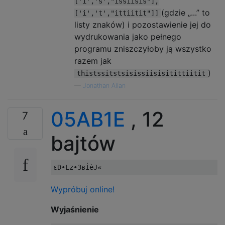
['i','s',"issiisis"],
(gdzie „...” to
['i','t',"ittiitit"]]
listy znaków) i pozostawienie jej do
wydrukowania jako pełnego
programu zniszczyłoby ją wszystko
razem jak
)
thistssitstsisissiisisitittiitit
—
Jonathan Allan
05AB1E
, 12
7
bajtów
Wypróbuj online!
Wyjaśnienie