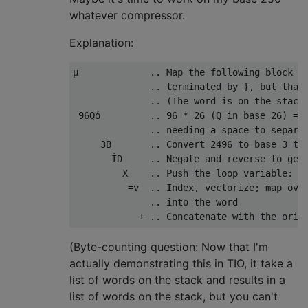
whatever compressor.
Explanation:
μ             .. Map the following block ov
              .. terminated by }, but that 
              .. (The word is on the stack 
 96Qó         .. 96 * 26 (Q in base 26) = 2
              .. needing a space to separat
     3B       .. Convert 2496 to base 3 to 
       ÌD     .. Negate and reverse to get 
         X    .. Push the loop variable: th
          =v  .. Index, vectorize; map over
              .. into the word

(Byte-counting question: Now that I'm
actually demonstrating this in TIO, it take a
list of words on the stack and results in a
list of words on the stack, but you can't