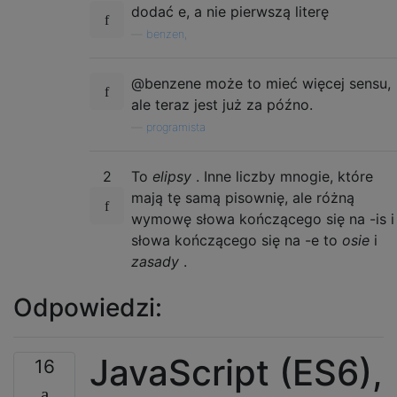
dodać e, a nie pierwszą literę
—
benzen,
@benzene może to mieć więcej sensu,
ale teraz jest już za późno.
—
programista
2
To
elipsy
. Inne liczby mnogie, które
mają tę samą pisownię, ale różną
wymowę słowa kończącego się na -is i
słowa kończącego się na -e to
osie
i
zasady
.
Odpowiedzi:
JavaScript (ES6),
16