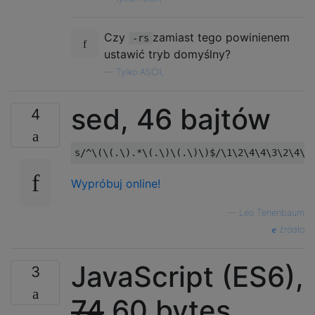
Czy
zamiast tego powinienem
-rs
ustawić tryb domyślny?
—
Tylko ASCII,
sed, 46 bajtów
4
Wypróbuj online!
—
Leo Tenenbaum
źródło
JavaScript (ES6),
3
74
60 bytes