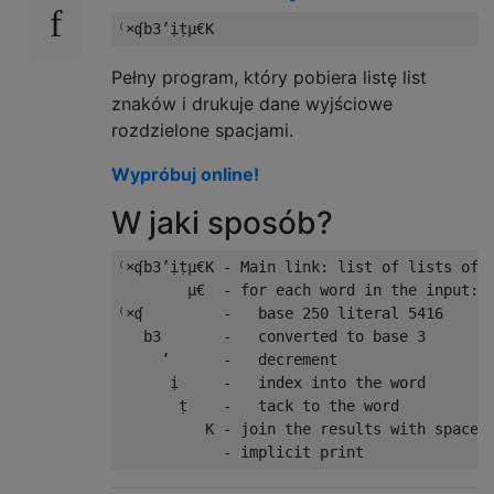
Pełny program, który pobiera listę list
znaków i drukuje dane wyjściowe
rozdzielone spacjami.
Wypróbuj online!
W jaki sposób?
⁽×ʠb3’ịṭµ€K - Main link: list of lists of c
        µ€  - for each word in the input:  
⁽×ʠ         -   base 250 literal 5416      
   b3       -   converted to base 3        
     ’      -   decrement                  
      ị     -   index into the word        
       ṭ    -   tack to the word           
          K - join the results with spaces 