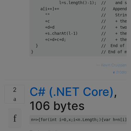
            l
=
s
.
length
()-
1
);
//    and se
    a
[
i
++]+=
//   Append 
""
//    String
+
c                      
//    + the 
+
d
+
d                    
//    + two 
+
s
.
charAt
(
l
-
1
)
//    + the 
+
c
+
d
+
c
+
d
;
//    + the 
}
//  End of l
}
// End of me
—
Kevin Cruijssen
źródło
C# (.NET Core)
,
2
106 bytes
n
=>{
for
(
int
 i
=
0
,
x
;
i
<
n
.
Length
;){
var
 h
=
n
[
i
];