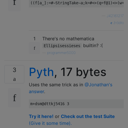
—
J42161217
źródło
1
There's no mathematica
builtin? :(
Ellipsisessieses
—
programmer5000
Pyth
, 17 bytes
3
Uses the same trick as in
@Jonathan's
answer
.
Try it here!
or
Check out the test Suite
(Give it some time).