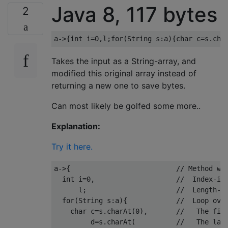
Java 8, 117 bytes
2
a
->{
int
 i
=
0
,
l
;
for
(
String
 s
:
a
){
char
 c
=
s
.
cha
Takes the input as a String-array, and
modified this original array instead of
returning a new one to save bytes.
Can most likely be golfed some more..
Explanation:
Try it here.
a
->{
// Method wi
int
 i
=
0
,
//  Index-in
      l
;
//  Length-i
for
(
String
 s
:
a
){
//  Loop ove
char
 c
=
s
.
charAt
(
0
),
//   The fir
         d
=
s
.
charAt
(
//   The las