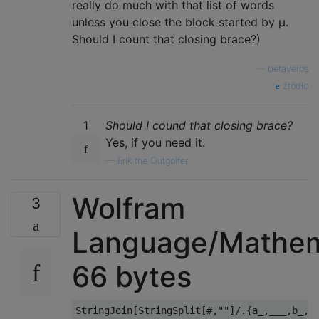
really do much with that list of words
unless you close the block started by µ.
Should I count that closing brace?)
—
betaveros
źródło
1
Should I cound that closing brace?
Yes, if you need it.
—
Erik the Outgolfer
Wolfram
3
Language/Mathem
66 bytes