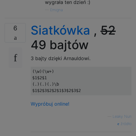
wygrała ten dzień :)
—
Emigna
Siatkówka
,
52
6
49 bajtów
3 bajty dzięki Arnauldowi.
(\w)(\w+)

$1$2$1

(.)(.)(.)\b

Wypróbuj online!
—
Leaky Nun
źródło