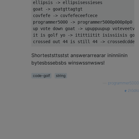
ellipsis -> ellipsisessieses

goat -> goatgttagtgt

covfefe -> covfefeceefcece

programmer5000 -> programmer5000p000p0p0

up vote down goat -> upuppuupup voteveetvev
it is golf yo -> itittiitit isissiisis golf
Shorteststtsstst answerarrearar ininniinin
bytesbssebsbs winswssnwsws!
code-golf
string
—
programmer5000
źródło