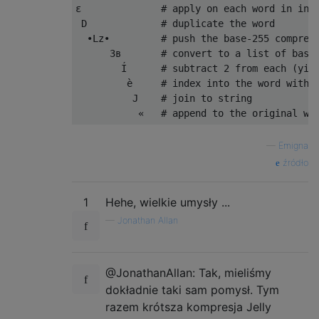
ε              # apply on each word in inpu
 D             # duplicate the word

  •Lz•         # push the base-255 compress
      3в       # convert to a list of base-
        Í      # subtract 2 from each (yiel
         è     # index into the word with t
          J    # join to string

—
Emigna
źródło
1
Hehe, wielkie umysły ...
—
Jonathan Allan
@JonathanAllan: Tak, mieliśmy
dokładnie taki sam pomysł. Tym
razem krótsza kompresja Jelly