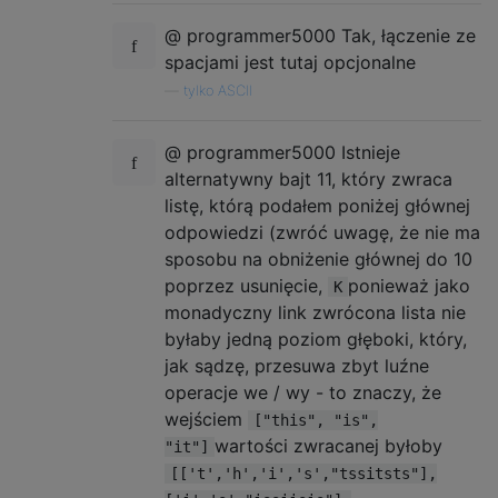
@ programmer5000 Tak, łączenie ze
spacjami jest tutaj opcjonalne
—
tylko ASCII
@ programmer5000 Istnieje
alternatywny bajt 11, który zwraca
listę, którą podałem poniżej głównej
odpowiedzi (zwróć uwagę, że nie ma
sposobu na obniżenie głównej do 10
poprzez usunięcie,
ponieważ jako
K
monadyczny link zwrócona lista nie
byłaby jedną poziom głęboki, który,
jak sądzę, przesuwa zbyt luźne
operacje we / wy - to znaczy, że
wejściem
["this", "is",
wartości zwracanej byłoby
"it"]
[['t','h','i','s',"tssitsts"],