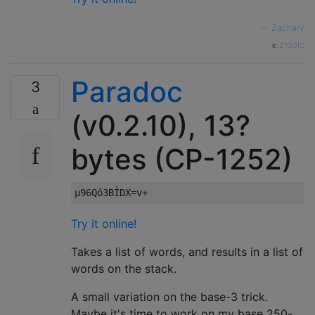
—
Zacharý
źródło
Paradoc
3
(v0.2.10), 13?
bytes (CP-1252)
Try it online!
Takes a list of words, and results in a list of
words on the stack.
A small variation on the base-3 trick.
Maybe it's time to work on my base 250-