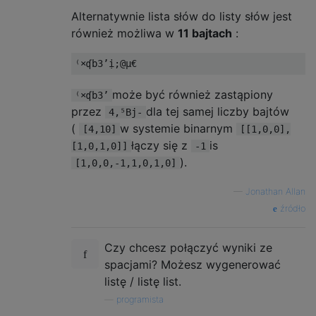
Alternatywnie lista słów do listy słów jest
również możliwa w
11 bajtach
:
może być również zastąpiony
⁽×ʠb3’
przez
dla tej samej liczby bajtów
4,⁵Bj-
(
w systemie binarnym
[4,10]
[[1,0,0],
łączy się z
is
[1,0,1,0]]
-1
).
[1,0,0,-1,1,0,1,0]
—
Jonathan Allan
źródło
Czy chcesz połączyć wyniki ze
spacjami? Możesz wygenerować
listę / listę list.
—
programista