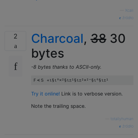
—
Xcali
źródło
Charcoal
,
38
30
2
bytes
-8 bytes thanks to ASCII-only.
Try it online!
Link is to verbose version.
Note the trailing space.
—
totallyhuman
źródło