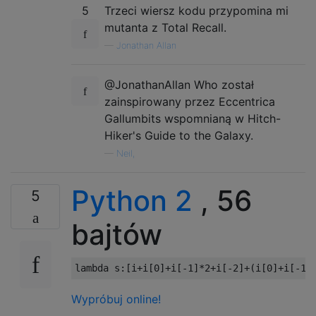
5
Trzeci wiersz kodu przypomina mi
mutanta z Total Recall.
—
Jonathan Allan
@JonathanAllan Who został
zainspirowany przez Eccentrica
Gallumbits wspomnianą w Hitch-
Hiker's Guide to the Galaxy.
—
Neil,
Python 2
, 56
5
bajtów
lambda
 s
:[
i
+
i
[
0
]+
i
[-
1
]*
2
+
i
[-
2
]+(
i
[
0
]+
i
[-
1
]
Wypróbuj online!