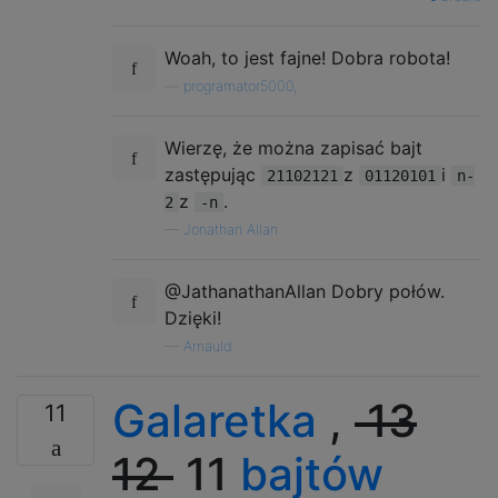
Woah, to jest fajne! Dobra robota!
—
programator5000,
Wierzę, że można zapisać bajt
zastępując
z
i
21102121
01120101
n-
z
.
2
-n
—
Jonathan Allan
@JathanathanAllan Dobry połów.
Dzięki!
—
Arnauld
Galaretka
,
13
11
12
11
bajtów