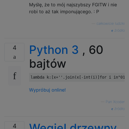
Myślę, że to mój najszybszy FGITW i nie
robi to aż tak imponującego. : P
—
całkowicie ludzki
źródło
Python 3
, 60
4
bajtów
lambda
 k
:[
x
+
''
.
join
(
x
[-
int
(
i
)]
for
 i 
in
"011
Wypróbuj online!
—
Pan Xcoder
źródło
Węgiel drzewny
,
4