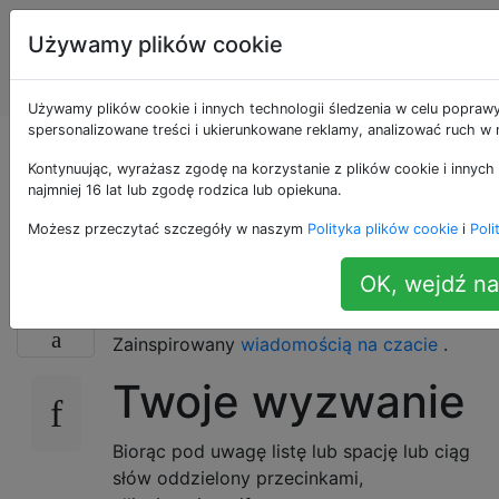
Programowanie
Tagi
Używamy plików cookie
puzzli i Code
Account
Golf
Używamy plików cookie i innych technologii śledzenia w celu poprawy
spersonalizowane treści i ukierunkowane reklamy, analizować ruch w n
Jak pluralizować
Kontynuując, wyrażasz zgodę na korzystanie z plików cookie i innych
najmniej 16 lat lub zgodę rodzica lub opiekuna.
elipsę?
Możesz przeczytać szczegóły w naszym
Polityka plików cookie
i
Poli
OK, wejdź na
To oczywiście elipsieseje.
14
Zainspirowany
wiadomością na czacie
.
Twoje wyzwanie
Biorąc pod uwagę listę lub spację lub ciąg
słów oddzielony przecinkami,