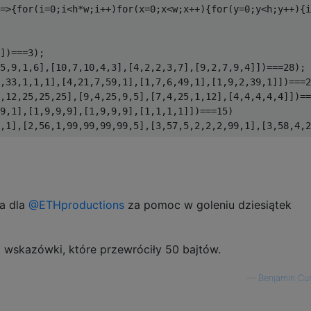
=>{
for
(
i
=
0
;
i
<
h
*
w
;
i
++)
for
(
x
=
0
;
x
<
w
;
x
++){
for
(
y
=
0
;
y
<
h
;
y
++){
i
])===
3
);
5
,
9
,
1
,
6
],[
10
,
7
,
10
,
4
,
3
],[
4
,
2
,
2
,
3
,
7
],[
9
,
2
,
7
,
9
,
4
]])===
28
);
,
33
,
1
,
1
,
1
],[
4
,
21
,
7
,
59
,
1
],[
1
,
7
,
6
,
49
,
1
],[
1
,
9
,
2
,
39
,
1
]])===
2
,
12
,
25
,
25
,
25
],[
9
,
4
,
25
,
9
,
5
],[
7
,
4
,
25
,
1
,
12
],[
4
,
4
,
4
,
4
,
4
]])==
9
,
1
],[
1
,
9
,
9
,
9
],[
1
,
9
,
9
,
9
],[
1
,
1
,
1
,
1
]])===
15
)
,
1
],[
2
,
56
,
1
,
99
,
99
,
99
,
99
,
5
],[
3
,
57
,
5
,
2
,
2
,
2
,
99
,
1
],[
3
,
58
,
4
,
2
ia dla
@ETHproductions
za pomoc w goleniu dziesiątek
 wskazówki, które przewróciły 50 bajtów.
—
Benjamin Cu