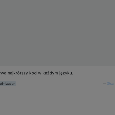
wa najkrótszy kod w każdym języku.
ptimization
—
Stewi
 4    1

99    5

99    1

99    2

99    3

99    5
