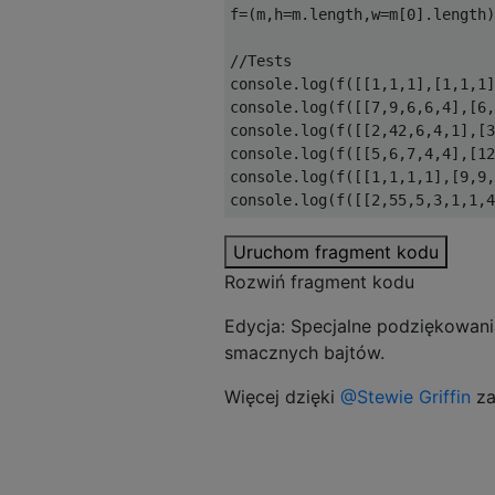
f
=(
m
,
h
=
m
.
length
,
w
=
m
[
0
].
length
)
//Tests
console
.
log
(
f
([[
1
,
1
,
1
],[
1
,
1
,
1
]
console
.
log
(
f
([[
7
,
9
,
6
,
6
,
4
],[
6
,
console
.
log
(
f
([[
2
,
42
,
6
,
4
,
1
],[
3
console
.
log
(
f
([[
5
,
6
,
7
,
4
,
4
],[
12
console
.
log
(
f
([[
1
,
1
,
1
,
1
],[
9
,
9
,
console
.
log
(
f
([[
2
,
55
,
5
,
3
,
1
,
1
,
4
Uruchom fragment kodu
Rozwiń fragment kodu
Edycja: Specjalne podziękowan
smacznych bajtów.
Więcej dzięki
@Stewie Griffin
za