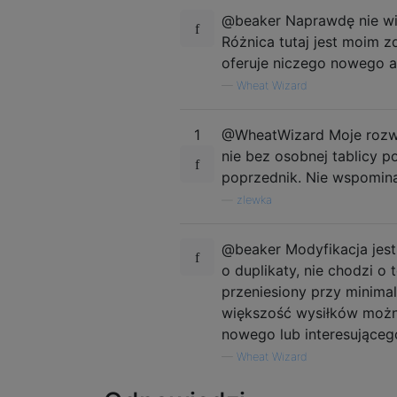
@beaker Naprawdę nie wid
Różnica tutaj jest moim z
oferuje niczego nowego an
—
Wheat Wizard
1
@WheatWizard Moje rozwią
nie bez osobnej tablicy p
poprzednik. Nie wspomina
—
zlewka
@beaker Modyfikacja jest
o duplikaty, nie chodzi o 
przeniesiony przy minima
większość wysiłków można
nowego lub interesująceg
—
Wheat Wizard