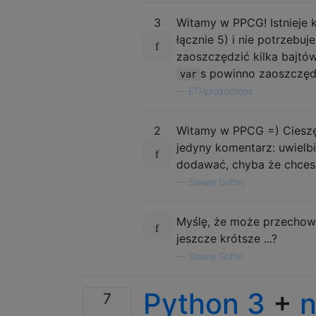
3
Witamy w PPCG! Istnieje 
łącznie 5) i nie potrzebu
zaoszczędzić kilka bajtów
s powinno zaoszczędzi
var
—
ETHproductions
2
Witamy w PPCG =) Cieszę 
jedyny komentarz: uwielbi
dodawać, chyba że chcesz
—
Stewie Griffin,
Myślę, że może przecho
jeszcze krótsze ...?
—
Stewie Griffin
Python 3
+
7