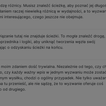
zę różnicy. Musisz znaleźć ścieżkę, aby poznać jej długo
daniem raczej niewielką różnicą w wydajności, a to wyzwan
i interesującego, czego jeszcze nie obejmuje.
zanie tutaj nie znajduje ścieżki. To
mogła
znaleźć drogę, 
oprzednika i logiki, aby uniknąć tworzenia węzła swój
jąc o odzyskaniu ścieżki na końcu.
 moim zdaniem dość trywialna. Niezależnie od tego, czy c
to, czy
każdy ważny wpis
w jednym wyzwaniu może zosta
lnym wysiłku, chodzi o ogólny przypadek. Nie tylko uważa
 tu przenieść, ale nie sądzę, że to wyzwanie oferuje coś
o od drugiego.