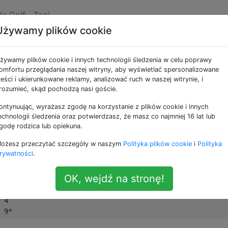
de Golf
Tagi
Używamy plików cookie
ka przez macierz
żywamy plików cookie i innych technologii śledzenia w celu poprawy
omfortu przeglądania naszej witryny, aby wyświetlać spersonalizowane
reści i ukierunkowane reklamy, analizować ruch w naszej witrynie, i
ającą się z dodatnich liczb całkowitych, wyprowadzaj ści
rozumieć, skąd pochodzą nasi goście.
odzenia od lewego górnego elementu do prawego dolnego
ontynuując, wyrażasz zgodę na korzystanie z plików cookie i innych
poziomo i po przekątnej. Pamiętaj, że można przesuwać
echnologii śledzenia oraz potwierdzasz, że masz co najmniej 16 lat lub
 / w lewo i po przekątnej na wszystkie strony.
godę rodzica lub opiekuna.
ożesz przeczytać szczegóły w naszym
Polityka plików cookie
i
Polityka
rywatności
.
 2

OK, wejdź na stronę!
 8

 7

 4
