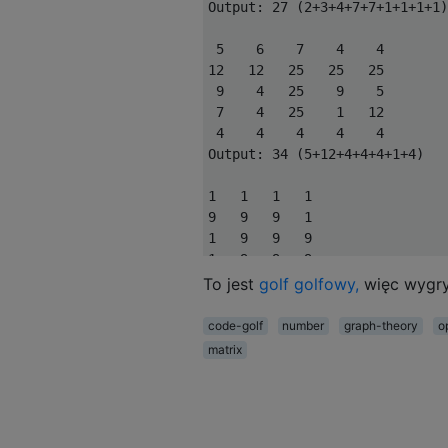
Output: 27 (2+3+4+7+7+1+1+1+1)

 5    6    7    4    4

12   12   25   25   25

 9    4   25    9    5

 7    4   25    1   12

 4    4    4    4    4

Output: 34 (5+12+4+4+4+1+4)

1   1   1   1

9   9   9   1

1   9   9   9

1   9   9   9

1   1   1   1

To jest
golf golfowy,
więc wygry
Output: 15

code-golf
number
graph-theory
o
 2   55    5    3    1    1   
matrix
 2   56    1   99   99   99   
 3   57    5    2    2    2   
 3   58    4    2    8    1   
 4   65   66   67   68    3   
 2    5    4    3    3    4   