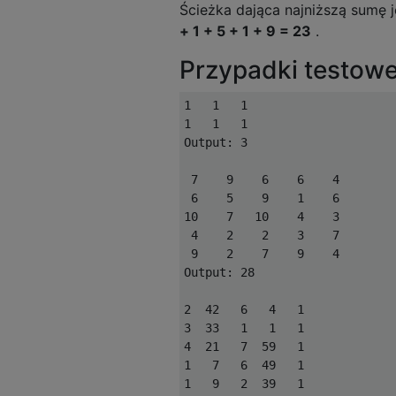
Ścieżka dająca najniższą sumę 
+ 1 + 5 + 1 + 9 = 23
.
Przypadki testowe
1   1   1

1   1   1

Output: 3

 7    9    6    6    4

 6    5    9    1    6

10    7   10    4    3

 4    2    2    3    7

 9    2    7    9    4

Output: 28

2  42   6   4   1

3  33   1   1   1

4  21   7  59   1

1   7   6  49   1

1   9   2  39   1
