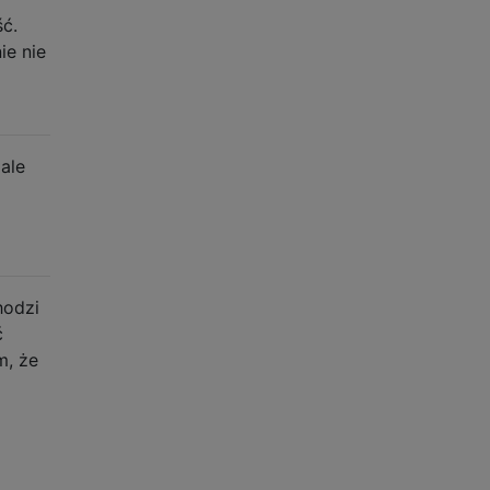
ść.
ie nie
ale
hodzi
ć
m, że