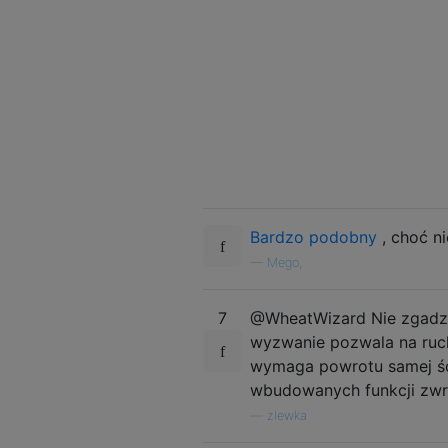
75   76   77   78   79   80   
 5    4    5    1    1    3   
Bardzo podobny
, choć ni
—
Mego,
7
@WheatWizard Nie zgadza
wyzwanie pozwala na ruch
wymaga powrotu samej ście
wbudowanych funkcji zwra
—
zlewka