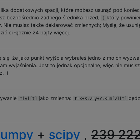
kilka dodatkowych spacji, które możesz usunąć pod koniec 
jesz bezpośrednio żadnego średnika przed,
który powinie
}
. Nie musisz także deklarować zmiennych; Myślę, że usuni
ć ci łącznie 24 bajty więcej.
się, że jako punkt wyjścia wybrałeś jedno z moich wyzwa
am wyjaśnienia. Jest to jednak opcjonalne, więc nie musis
. :)
wywanie
jako zmienną:
będz
m[v][t]
t=x+X;v=y+Y;k=m[v][t]
numpy
+
scipy
,
239
22