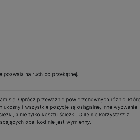
81    2

 3    2

e pozwala na ruch po przekątnej.
m się. Oprócz przeważnie powierzchownych różnic, które
 ukośny i wszystkie pozycje są osiągalne, inne wyzwanie
żki, a nie tylko kosztu ścieżki. O ile nie korzystasz z
cających oba, kod nie jest wymienny.