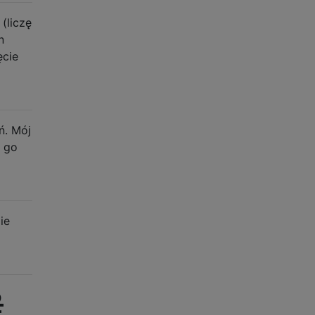
(liczę
n
ęcie
ń. Mój
z go
ie
2