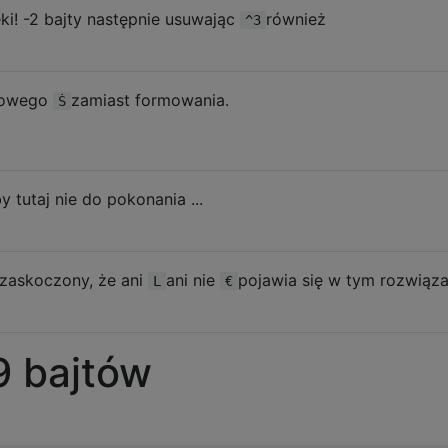
[[1], [1, 1]]]]]

ki! -2 bajty następnie usuwając
również
^3
[[1], [1, 1]]]], [[[[1]]], [[[1]], [[1], [1, 1]]], [[[1]
kowego
zamiast formowania.
Ṡ
[[1], [1, 1]]]], [[[[1]]], [[[1]], [[1], [1, 1]]], [[[1]
y tutaj nie do pokonania ...
[[1], [1, 1]]]], [[[[1]]], [[[1]], [[1], [1, 1]]], [[[1]
 zaskoczony, że ani
ani nie
pojawia się w tym rozwiąza
L
€
[[1], [1, 1]]]], [[[[1]]], [[[1]], [[1], [1, 1]]], [[[1]
9 bajtów