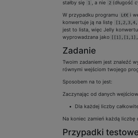
stałby się
, a nie
(długość cy
1
2
W przypadku programu
i w
L€€
konwertuje ją na listę
[1,2,3,4,
jest to lista, więc Jelly konwert
wyprowadzana jako
[[1],[1,1]
Zadanie
Twoim zadaniem jest znaleźć wy
równymi wejściom twojego progr
Sposobem na to jest:
Zaczynając od danych wejścio
Dla każdej liczby całkowit
Na koniec zamień każdą liczbę c
Przypadki testow