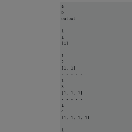
a

b

output

- - - - -

1

1

[1]

- - - - -

1

2

[1, 1]

- - - - -

1

3

[1, 1, 1]

- - - - -

1

4

[1, 1, 1, 1]

- - - - -

1
