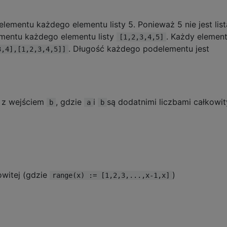
elementu każdego elementu listy 5. Ponieważ 5 nie jest listą
lementu każdego elementu listy
. Każdy element
[1,2,3,4,5]
. Długość każdego podelementu jest
3,4],[1,2,3,4,5]]
, z wejściem
, gdzie
i
są dodatnimi liczbami całkowi
b
a
b
owitej (gdzie
)
range(x) := [1,2,3,...,x-1,x]