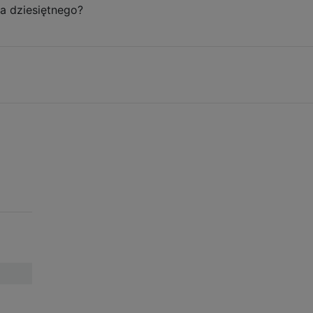
cia dziesiętnego?
]]

], [[1], [1, 1], [1, 1, 1], [1, 1, 1, 1], [1, 1, 1, 1, 1
], [[1], [1, 1], [1, 1, 1], [1, 1, 1, 1], [1, 1, 1, 1, 1