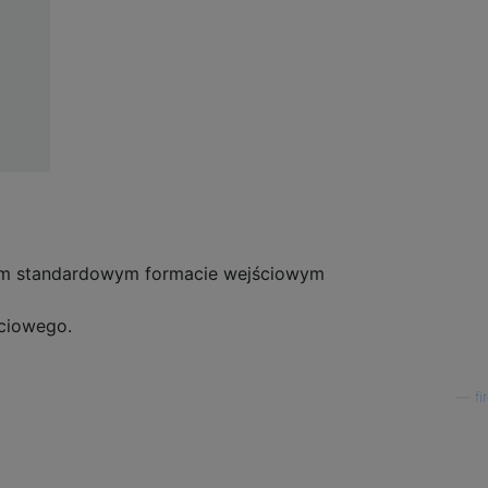
ym standardowym formacie wejściowym
ciowego.
—
fi