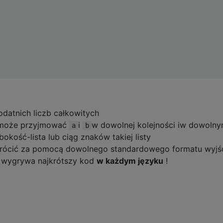
datnich liczb całkowitych
a może przyjmować
i
w dowolnej kolejności iw dowoln
a
b
kość-lista lub ciąg znaków takiej listy
wrócić za pomocą dowolnego standardowego formatu wyjś
 wygrywa najkrótszy kod
w każdym języku
!