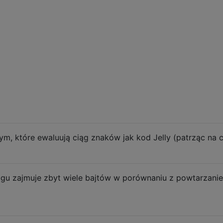
, 1, 1]]

, 1, 1], [1, 1, 1, 1, 1]]

, 1, 1], [1, 1, 1, 1, 1], [1, 1, 1, 1, 1, 1]]

 które ewaluują ciąg znaków jak kod Jelly (patrząc na cie
u zajmuje zbyt wiele bajtów w porównaniu z powtarzanie
1, 1], [1, 1, 1]]]
