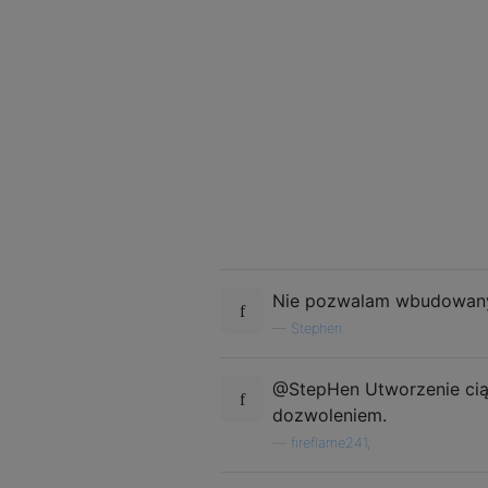
[[1], [1, 1], [1, 1, 1], [1, 1
- - - - -

2

5

[[1], [1, 1], [1, 1, 1], [1, 1
- - - - -

2

6

[[1], [1, 1], [1, 1, 1], [1, 1
- - - - -

3

1

[[[1]]]

Nie pozwalam wbudowanym,
- - - - -

3

—
Stephen
2

[[[1]], [[1], [1, 1]]]

@StepHen Utworzenie ciąg
- - - - -

dozwoleniem.
3

3

—
fireflame241,
[[[1]], [[1], [1, 1]], [[1], [
- - - - -
