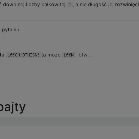
ć dowolnej liczby całkowitej
, a nie długość jej rozwinię
1
1, 1], [1, 1, 1]], [[1], [1, 1], [1, 1, 1], [1, 1, 1, 1]
 pytaniu.
1, 1], [1, 1, 1]], [[1], [1, 1], [1, 1, 1], [1, 1, 1, 1]
lfa
(a może
) btw ...
L€€CH!DṬHỊṢṄ!
L€€Ṅ
1, 1], [1, 1, 1]], [[1], [1, 1], [1, 1, 1], [1, 1, 1, 1]
bajty
]]]
