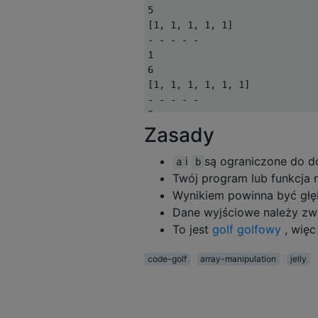
5

[1, 1, 1, 1, 1]

- - - - -

1

6

[1, 1, 1, 1, 1, 1]

- - - - -

2

Zasady
1

[[1]]

- - - - -

i
są ograniczone do do
a
b
2

Twój program lub funkcj
2

Wynikiem powinna być głębo
[[1], [1, 1]]

Dane wyjściowe należy z
- - - - -

To jest
golf golfowy
, więc
2

3

code-golf
array-manipulation
jelly
[[1], [1, 1], [1, 1, 1]]

- - - - -

2

4
