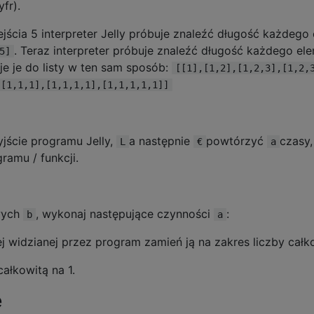
fr).
ejścia 5 interpreter Jelly próbuje znaleźć długość każdego 
. Teraz interpreter próbuje znaleźć długość każdego e
5]
uje je do listy w ten sam sposób:
[[1],[1,2],[1,2,3],[1,2,
,[1,1,1],[1,1,1,1],[1,1,1,1,1]]
jście programu Jelly,
a następnie
powtórzyć
czasy
L
€
a
amu / funkcji.
wych
, wykonaj następujące czynności
:
b
a
ej widzianej przez program zamień ją na zakres liczby całk
ałkowitą na 1.
e