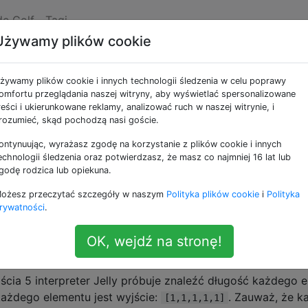
de Golf
Tagi
Używamy plików cookie
€ AṬH ỊṢ ṢOOṄ!
żywamy plików cookie i innych technologii śledzenia w celu poprawy
ości)
omfortu przeglądania naszej witryny, aby wyświetlać spersonalizowane
reści i ukierunkowane reklamy, analizować ruch w naszej witrynie, i
rozumieć, skąd pochodzą nasi goście.
ontynuując, wyrażasz zgodę na korzystanie z plików cookie i innych
óry ma takie same wyniki,
z wyjątkiem dwukrotnego wydrukowania.
echnologii śledzenia oraz potwierdzasz, że masz co najmniej 16 lat lub
L€€
godę rodzica lub opiekuna.
ożesz przeczytać szczegóły w naszym
Polityka plików cookie
i
Polityka
lności do ukończenia wyzwania
rywatności
.
ują najpierw przekonwertować swój argument na listę, zan
OK, wejdź na stronę!
to do niezamierzonych wyników.
jścia 5 interpreter Jelly próbuje znaleźć długość każdego el
 każdego elementu jest wyjście:
. Zauważ, że k
[1,1,1,1,1]