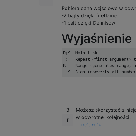
3

Pobiera dane wejściowe w odwro
[[[[1]]], [[[1]], [[1], [1, 1]
-2 bajty dzięki fireflame.
- - - - -

-1 bajt dzięki Dennisowi
4

4

Wyjaśnienie
[[[[1]]], [[[1]], [[1], [1, 1]
- - - - -

4

R¡Ṡ  Main link

5

 ¡   Repeat <first argument> t
[[[[1]]], [[[1]], [[1], [1, 1]
R    Range (generates range, a
- - - - -

4

6

[[[[1]]], [[[1]], [[1], [1, 1]
- - - - -

5

1

3
Możesz skorzystać z nie
[[[[[1]]]]]

w odwrotnej kolejności.
- - - - -

—
fireflame241
5

2
