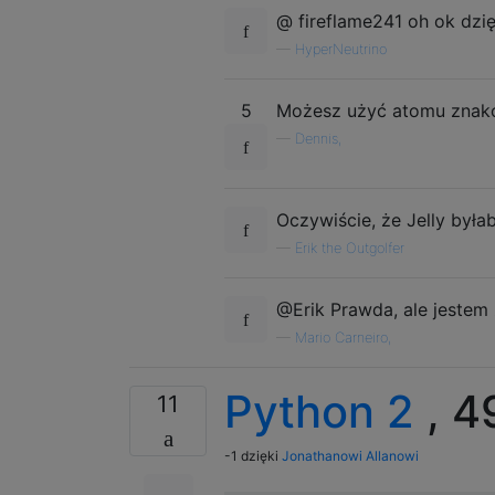
[[[[[1]]]], [[[[1]]], [[[1]], 
@ fireflame241 oh ok dzię
- - - - -

—
HyperNeutrino
5

3

[[[[[1]]]], [[[[1]]], [[[1]], 
5
Możesz użyć atomu zna
- - - - -

—
Dennis,
5

4

[[[[[1]]]], [[[[1]]], [[[1]], 
- - - - -

Oczywiście, że Jelly byłab
5

—
Erik the Outgolfer
5

[[[[[1]]]], [[[[1]]], [[[1]], 
@Erik Prawda, ale jestem
- - - - -

5

—
Mario Carneiro,
6

[[[[[1]]]], [[[[1]]], [[[1]], 
Python 2
, 4
11
- - - - -

6

1

-1 dzięki
Jonathanowi Allanowi
[[[[[[1]]]]]]

- - - - -
