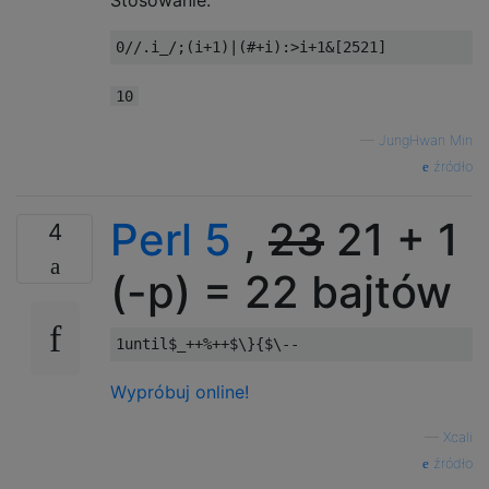
Stosowanie:
10
—
JungHwan Min
źródło
Perl 5
,
23
21 + 1
4
(-p) = 22 bajtów
1until
$_
++%++
$\}
{
$\-
-
Wypróbuj online!
—
Xcali
źródło