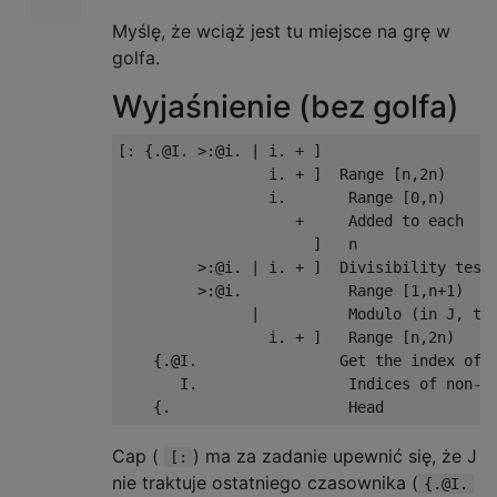
Myślę, że wciąż jest tu miejsce na grę w
golfa.
Wyjaśnienie (bez golfa)
[: {.@I. >:@i. | i. + ]

                 i. + ]  Range [n,2n)

                 i.       Range [0,n)

                    +     Added to each

                      ]   n

         >:@i. | i. + ]  Divisibility test

         >:@i.            Range [1,n+1)

               |          Modulo (in J, the
                 i. + ]   Range [n,2n)

    {.@I.                Get the index of t
       I.                 Indices of non-ze
Cap (
) ma za zadanie upewnić się, że J
[:
nie traktuje ostatniego czasownika (
{.@I.