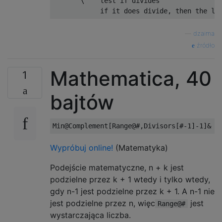
       \    test if divides

—
dzaima
źródło
Mathematica, 40
1
bajtów
Wypróbuj online!
(Matematyka)
Podejście matematyczne, n + k jest
podzielne przez k + 1 wtedy i tylko wtedy,
gdy n-1 jest podzielne przez k + 1. A n-1 nie
jest podzielne przez n, więc
jest
Range@#
wystarczająca liczba.