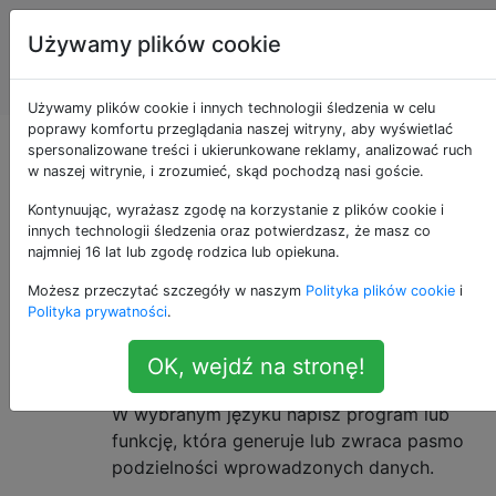
Programowanie
Tagi
Używamy plików cookie
puzzli i Code
Account
Golf
Używamy plików cookie i innych technologii śledzenia w celu
poprawy komfortu przeglądania naszej witryny, aby wyświetlać
Seria podzielności
spersonalizowane treści i ukierunkowane reklamy, analizować ruch
w naszej witrynie, i zrozumieć, skąd pochodzą nasi goście.
Kontynuując, wyrażasz zgodę na korzystanie z plików cookie i
innych technologii śledzenia oraz potwierdzasz, że masz co
Możemy zdefiniować pasmo podzielności
31
najmniej 16 lat lub zgodę rodzica lub opiekuna.
liczby
, znajdując najmniejszą nieujemną
k
n
Możesz przeczytać szczegóły w naszym
Polityka plików cookie
i
liczbę całkowitą
taką, przez którą
nie
k
n+k
Polityka prywatności
.
można podzielić
.
k+1
OK, wejdź na stronę!
Wyzwanie
W wybranym języku napisz program lub
funkcję, która generuje lub zwraca pasmo
podzielności wprowadzonych danych.