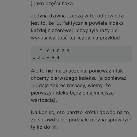
) jako części haka.
Jedyną dziwną rzeczą w tej odpowiedzi
jest to, że
faktycznie powiela indeks
I.
każdej niezerowej liczby tyle razy, ile
wynosi wartość tej liczby. na przykład
   I. 0 1 0 2 3

Ale to nie ma znaczenia, ponieważ i tak
chcemy pierwszego indeksu (a ponieważ
daje zakres rosnący, wiemy, że
i.
pierwszy indeks będzie najmniejszą
wartością).
Na koniec, oto bardzo krótki dowód na to,
że sprawdzanie podziału można sprawdzić
tylko do
.
n