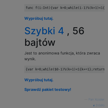
func
 f
(
i
:
Int
){
var
 k
=
0
;
while
(
i
-1
)%(
k
+
1
)<
1
{
k
Wypróbuj tutaj.
Szybki 4
, 56
bajtów
Jest to anonimowa funkcja, która zwraca
wynik.
{
var
 k
=
0
;
while
(
$
0-1
)%(
k
+
1
)<
1
{
k
+=
1
};
return
 
Wypróbuj tutaj.
Sprawdź pakiet testowy!
—
Pan Xcoder
źródło