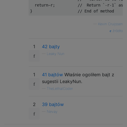
return
~
r
;
//  Return `-r-1` as 
}
// End of method
—
Kevin Cruijssen
źródło
1
42 bajty
—
Leaky Nun
1
41 bajtów
Właśnie ogoliłem bajt z
sugestii LeakyNun.
—
TheLethalCoder
2
39 bajtów
—
Nevay