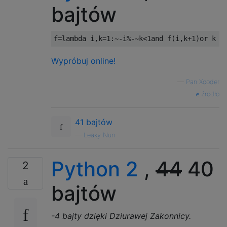
bajtów
f
=
lambda
 i
,
k
=
1
:~-
i
%-~
k
<
1and
 f
(
i
,
k
+
1
)
or
 k
Wypróbuj online!
—
Pan Xcoder
źródło
41 bajtów
—
Leaky Nun
Python 2
,
44
40
2
bajtów
-4 bajty dzięki Dziurawej Zakonnicy.