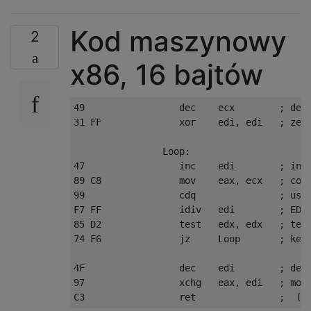
Kod maszynowy
2
x86, 16 bajtów
49                 dec    ecx        ; decr
31 FF              xor    edi, edi   ; zero
                Loop:

47                 inc    edi        ; incr
89 C8              mov    eax, ecx   ; copy
99                 cdq               ; use 
F7 FF              idiv   edi        ; EDX:
85 D2              test   edx, edx   ; test
74 F6              jz     Loop       ; keep
4F                 dec    edi        ; decr
97                 xchg   eax, edi   ; move