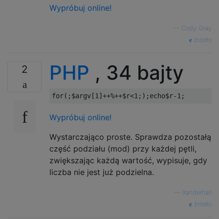
Wypróbuj online!
—
Cody Gray
źródło
PHP
, 34 bajty
2
for
(;
$argv
[
1
]++%++
$r
<
1
;);
echo$r
-
1
;
Wypróbuj online!
Wystarczająco proste. Sprawdza pozostałą
część podziału (mod) przy każdej pętli,
zwiększając każdą wartość, wypisuje, gdy
liczba nie jest już podzielna.
—
Xanderhall
źródło