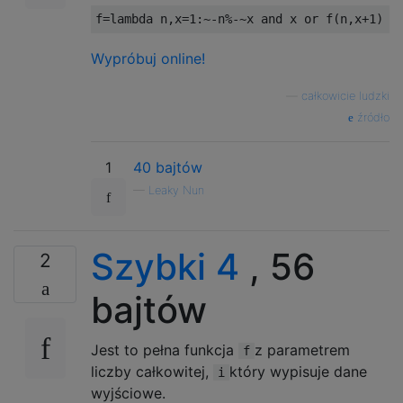
f
=
lambda
 n
,
x
=
1
:~-
n
%-~
x 
and
 x 
or
 f
(
n
,
x
+
1
)
Wypróbuj online!
—
całkowicie ludzki
źródło
1
40 bajtów
—
Leaky Nun
Szybki 4
, 56
2
bajtów
Jest to pełna funkcja
z parametrem
f
liczby całkowitej,
który wypisuje dane
i
wyjściowe.