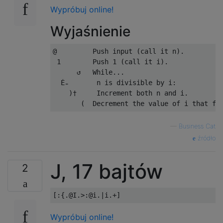
Wypróbuj online!
Wyjaśnienie
@         Push input (call it n).

 1        Push 1 (call it i).

      ↺   While...

  Ė₌       n is divisible by i:

    )†     Increment both n and i.

—
Business Cat
źródło
J, 17 bajtów
2
Wypróbuj online!