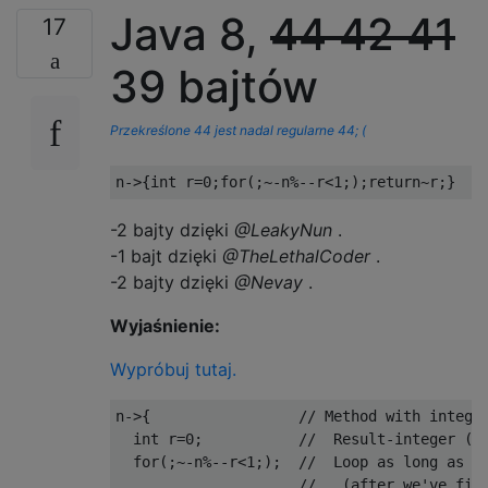
Java 8,
44
42
41
17
39 bajtów
Przekreślone 44 jest nadal regularne 44; (
n
->{
int
 r
=
0
;
for
(;~-
n
%--
r
<
1
;);
return
~
r
;}
-2 bajty dzięki
@LeakyNun
.
-1 bajt dzięki
@TheLethalCoder
.
-2 bajty dzięki
@Nevay
.
Wyjaśnienie:
Wypróbuj tutaj.
n
->{
// Method with intege
int
 r
=
0
;
//  Result-integer (s
for
(;~-
n
%--
r
<
1
;);
//  Loop as long as `
//   (after we've fir