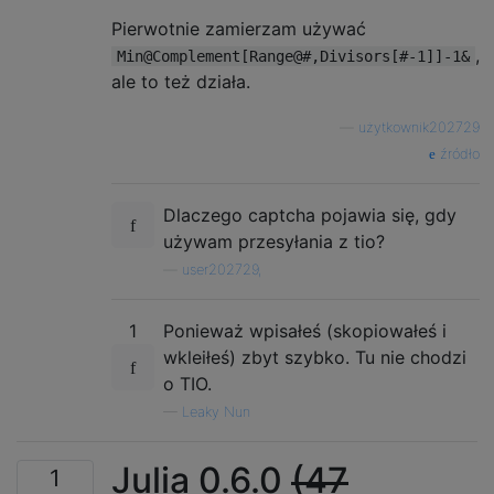
Pierwotnie zamierzam używać
,
Min@Complement[Range@#,Divisors[#-1]]-1&
ale to też działa.
—
użytkownik202729
źródło
Dlaczego captcha pojawia się, gdy
używam przesyłania z tio?
—
user202729,
1
Ponieważ wpisałeś (skopiowałeś i
wkleiłeś) zbyt szybko. Tu nie chodzi
o TIO.
—
Leaky Nun
Julia 0.6.0
(47
1