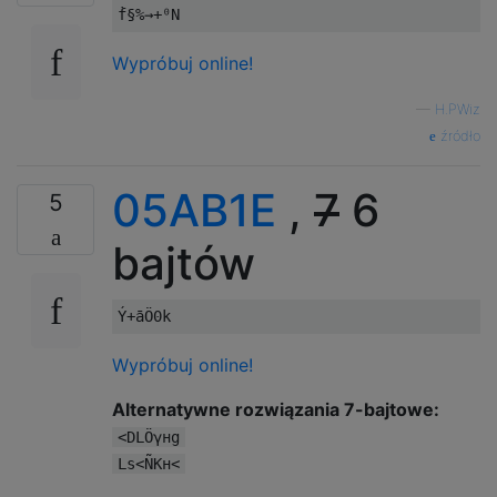
Wypróbuj online!
—
H.PWiz
źródło
05AB1E
,
7
6
5
bajtów
Wypróbuj online!
Alternatywne rozwiązania 7-bajtowe:
<DLÖγнg
Ls<ÑKн<