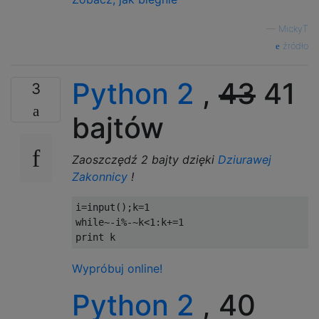
—
MickyT
źródło
Python 2
,
43
41
3
bajtów
Zaoszczędź 2 bajty dzięki
Dziurawej
Zakonnicy
!
i
=
input
();
k
=
1
while
~-
i
%-~
k
<
1
:
k
+=
1
print
 k
Wypróbuj online!
Python 2
, 40