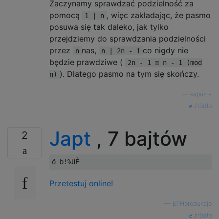
Zaczynamy sprawdzać podzielność za
pomocą
, więc zakładając, że pasmo
1 | n
posuwa się tak daleko, jak tylko
przejdziemy do sprawdzania podzielności
przez
nas,
co nigdy nie
n
n | 2n - 1
będzie prawdziwe (
2n - 1 ≡ n - 1 (mod
). Dlatego pasmo na tym się skończy.
n)
—
kapusta
źródło
Japt
, 7 bajtów
2
Przetestuj online!
—
ETHprodukcje
źródło