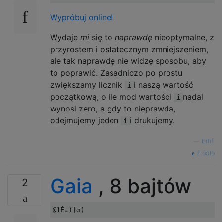
Wypróbuj online!
Wydaje
mi
się to
naprawdę
nieoptymalne, z
przyrostem i ostatecznym zmniejszeniem,
ale tak naprawdę nie widzę sposobu, aby
to poprawić. Zasadniczo po prostu
zwiększamy licznik
i naszą wartość
i
początkową, o ile mod wartości
nadal
i
wynosi zero, a gdy to nieprawda,
odejmujemy jeden
i drukujemy.
i
—
brhfl
źródło
Gaia
, 8 bajtów
2