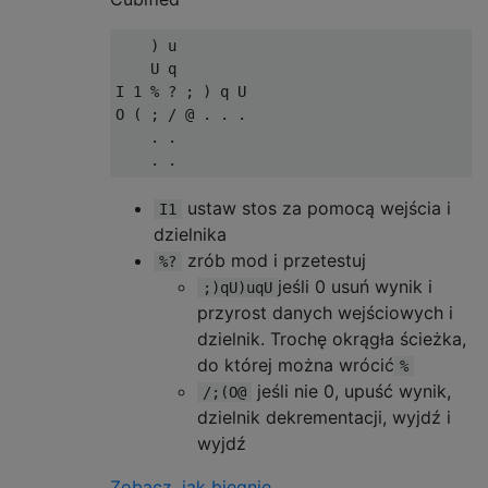
    ) u

    U q

I 1 % ? ; ) q U

O ( ; / @ . . .

    . .

ustaw stos za pomocą wejścia i
I1
dzielnika
zrób mod i przetestuj
%?
jeśli 0 usuń wynik i
;)qU)uqU
przyrost danych wejściowych i
dzielnik. Trochę okrągła ścieżka,
do której można wrócić
%
jeśli nie 0, upuść wynik,
/;(O@
dzielnik dekrementacji, wyjdź i
wyjdź
Zobacz, jak biegnie