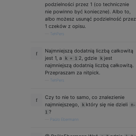
podzielności przez 1 (co technicznie
nie powinno być konieczne). Albo to,
albo możesz usunąć podzielność przez
1 czeków z opisu.
—
TehPers
Najmniejszą dodatnią liczbą całkowitą
jest 1, a
2, gdzie
jest
k + 1
k
najmniejszą dodatnią liczbą całkowitą.
Przepraszam za nitpick.
—
TehPers
Czy to nie to samo, co znalezienie
najmniejszego,
który się nie dzieli
k
n-
?
1
—
Paŭlo Ebermann