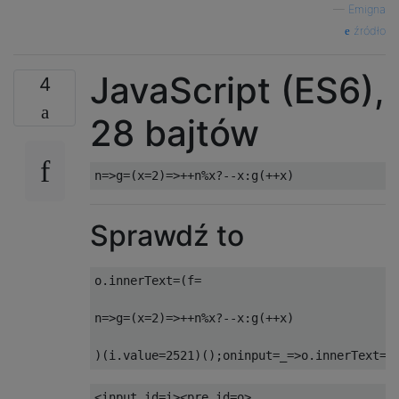
—
Emigna
źródło
JavaScript (ES6),
4
28 bajtów
n
=>
g
=(
x
=
2
)=>++
n
%
x
?--
x
:
g
(++
x
)
Sprawdź to
o
.
innerText
=(
f
=
n
=>
g
=(
x
=
2
)=>++
n
%
x
?--
x
:
g
(++
x
)
)(
i
.
value
=
2521
)();
oninput
=
_
=>
o
.
innerText
=
f
<input
id
=
i
><pre
id
=
o
>