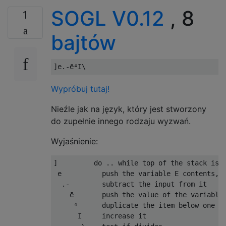
SOGL V0.12
, 8
1
bajtów
Wypróbuj tutaj!
Nieźle jak na język, który jest stworzony
do zupełnie innego rodzaju wyzwań.
Wyjaśnienie:
]         do .. while top of the stack is t
 e          push the variable E contents, b
  .-        subtract the input from it

    ē       push the value of the variable 
     ⁴      duplicate the item below one in
      I     increase it
