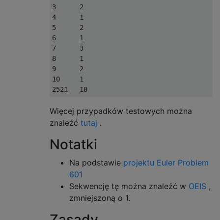
3      2

4      1

5      2

6      1

7      3

8      1

9      2

10     1

Więcej przypadków testowych można
znaleźć
tutaj
.
Notatki
Na podstawie
projektu Euler Problem
601
Sekwencję tę można znaleźć w
OEIS
,
zmniejszoną o 1.
Zasady