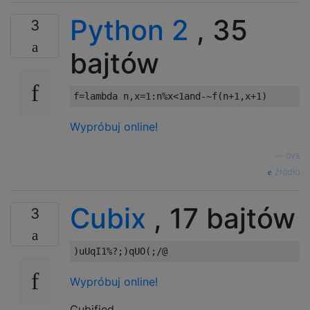
Python 2
, 35
3
bajtów
f
=
lambda
 n
,
x
=
1
:
n
%
x
<
1and
-~
f
(
n
+
1
,
x
+
1
)
Wypróbuj online!
—
ovs
źródło
Cubix
, 17 bajtów
3
Wypróbuj online!
Cubified