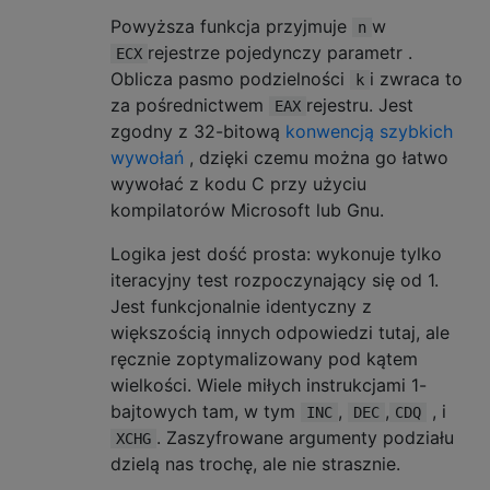
Powyższa funkcja przyjmuje
w
n
rejestrze pojedynczy parametr .
ECX
Oblicza pasmo podzielności
i zwraca to
k
za pośrednictwem
rejestru. Jest
EAX
zgodny z 32-bitową
konwencją szybkich
wywołań
, dzięki czemu można go łatwo
wywołać z kodu C przy użyciu
kompilatorów Microsoft lub Gnu.
Logika jest dość prosta: wykonuje tylko
iteracyjny test rozpoczynający się od 1.
Jest funkcjonalnie identyczny z
większością innych odpowiedzi tutaj, ale
ręcznie zoptymalizowany pod kątem
wielkości. Wiele miłych instrukcjami 1-
bajtowych tam, w tym
,
,
, i
INC
DEC
CDQ
. Zaszyfrowane argumenty podziału
XCHG
dzielą nas trochę, ale nie strasznie.