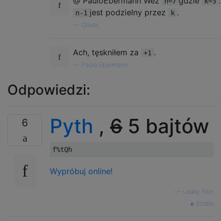
@ PaŭloEbermann Weź
gdzie
:
n=7
k=3
jest podzielny przez
.
n-1
k
—
Oliver,
Ach, tęskniłem za
.
+1
—
Paŭlo Ebermann
Odpowiedzi:
Pyth
,
6
5 bajtów
6
Wypróbuj online!
—
Leaky Nun
źródło