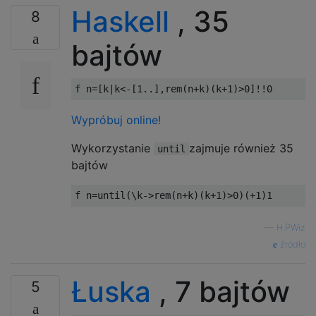
Haskell
, 35
8
bajtów
f n
=[
k
|
k
<-[
1
..],
rem
(
n
+
k
)(
k
+
1
)>
0
]!!
0
Wypróbuj online!
Wykorzystanie
zajmuje również 35
until
bajtów
f n
=
until
(\
k
->
rem
(
n
+
k
)(
k
+
1
)>
0
)(+
1
)
1
—
H.PWiz
źródło
Łuska
, 7 bajtów
5