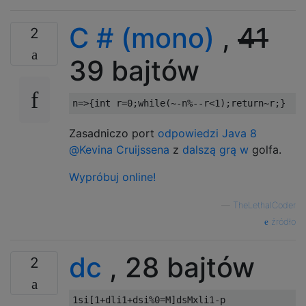
C # (mono)
,
41
2
39 bajtów
n
=>{
int
 r
=
0
;
while
(~-
n
%--
r
<
1
);
return
~
r
;}
Zasadniczo port
odpowiedzi Java 8
@Kevina Cruijssena
z
dalszą grą w
golfa.
Wypróbuj online!
—
TheLethalCoder
źródło
dc
, 28 bajtów
2