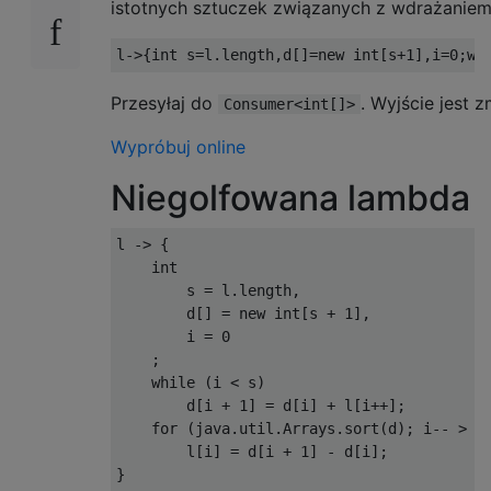
istotnych sztuczek związanych z wdrażaniem
l
->{
int
 s
=
l
.
length
,
d
[]=
new
int
[
s
+
1
],
i
=
0
;
wh
Przesyłaj do
. Wyjście jest
Consumer<int[]>
Wypróbuj online
Niegolfowana lambda
l 
->
{
int
        s 
=
 l
.
length
,
        d
[]
=
new
int
[
s 
+
1
],
        i 
=
0
;
while
(
i 
<
 s
)
        d
[
i 
+
1
]
=
 d
[
i
]
+
 l
[
i
++];
for
(
java
.
util
.
Arrays
.
sort
(
d
);
 i
--
>
0
        l
[
i
]
=
 d
[
i 
+
1
]
-
 d
[
i
];
}