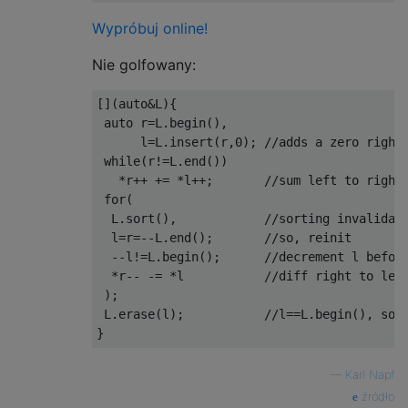
Wypróbuj online!
Nie golfowany:
[](
auto
&
L
){
auto
 r
=
L
.
begin
(),
      l
=
L
.
insert
(
r
,
0
);
//adds a zero right
while
(
r
!=
L
.
end
())
*
r
++
+=
*
l
++;
//sum left to right
for
(
  L
.
sort
(),
//sorting invalidat
  l
=
r
=--
L
.
end
();
//so, reinit
--
l
!=
L
.
begin
();
//decrement l befor
*
r
--
-=
*
l           
//diff right to lef
);
 L
.
erase
(
l
);
//l==L.begin(), so 
}
—
Karl Napf
źródło