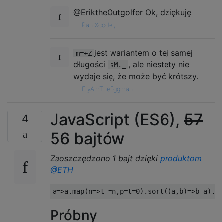
@EriktheOutgolfer Ok, dziękuję
—
Pan Xcoder,
jest wariantem o tej samej
m=+Z
długości
, ale niestety nie
sM._
wydaje się, że może być krótszy.
—
FryAmTheEggman
JavaScript (ES6),
57
4
56 bajtów
Zaoszczędzono 1 bajt dzięki
produktom
@ETH
a
=>
a
.
map
(
n
=>
t
-=
n
,
p
=
t
=
0
).
sort
((
a
,
b
)=>
b
-
a
).
m
Próbny