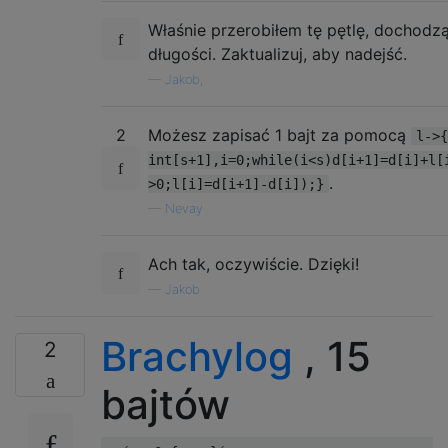
Właśnie przerobiłem tę pętlę, dochodz
długości. Zaktualizuj, aby nadejść.
—
Jakob,
2
Możesz zapisać 1 bajt za pomocą
l->{
int[s+1],i=0;while(i<s)d[i+1]=d[i]+l[
.
>0;l[i]=d[i+1]-d[i]);}
—
Nevay
Ach tak, oczywiście. Dzięki!
—
Jakob
Brachylog
, 15
2
bajtów