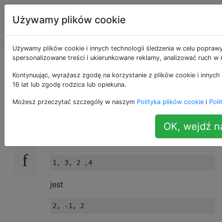
Programowanie
Tagi
Używamy plików cookie
puzzli i Code
Account
Golf
Używamy plików cookie i innych technologii śledzenia w celu poprawy
spersonalizowane treści i ukierunkowane reklamy, analizować ruch w n
Sortuj listę różnic
Kontynuując, wyrażasz zgodę na korzystanie z plików cookie i innych 
16 lat lub zgodę rodzica lub opiekuna.
Możesz przeczytać szczegóły w naszym
Polityka plików cookie
i
Poli
Lista różnic listy liczb całkowitych to różnice
22
list kolejnych członków.
OK, wejdź na
Na przykład lista różnic
jest