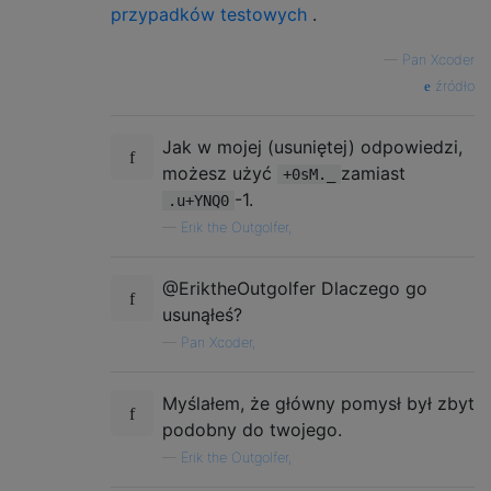
przypadków testowych
.
—
Pan Xcoder
źródło
Jak w mojej (usuniętej) odpowiedzi,
możesz użyć
zamiast
+0sM._
-1.
.u+YNQ0
—
Erik the Outgolfer,
@EriktheOutgolfer Dlaczego go
usunąłeś?
—
Pan Xcoder,
Myślałem, że główny pomysł był zbyt
podobny do twojego.
—
Erik the Outgolfer,