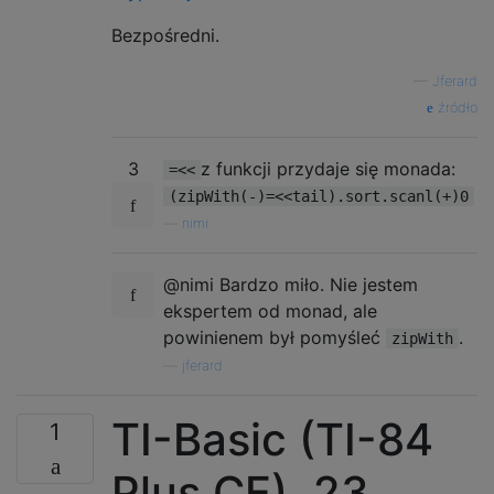
Bezpośredni.
—
Jferard
źródło
3
z funkcji przydaje się monada:
=<<
(zipWith(-)=<<tail).sort.scanl(+)0
—
nimi
@nimi Bardzo miło. Nie jestem
ekspertem od monad, ale
powinienem był pomyśleć
.
zipWith
—
jferard
TI-Basic (TI-84
1
Plus CE), 23