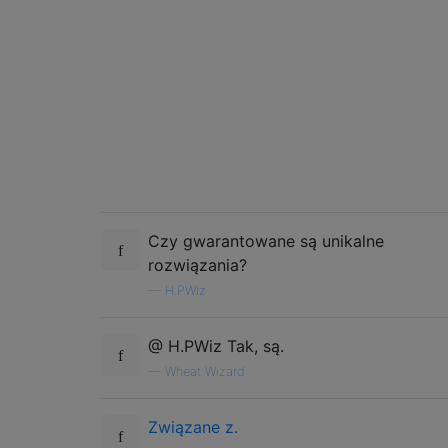
Czy gwarantowane są unikalne
rozwiązania?
—
H.PWiz
@ H.PWiz Tak, są.
—
Wheat Wizard
Związane z.