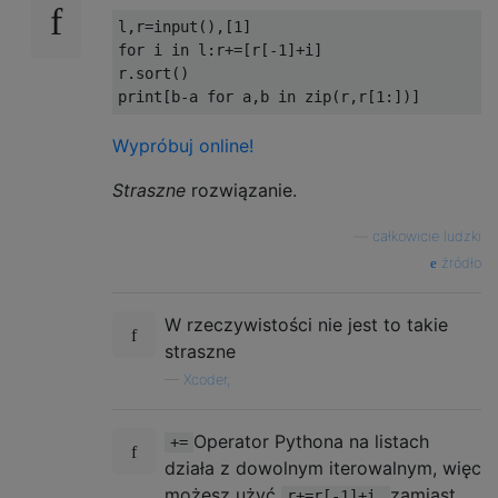
l
,
r
=
input
(),[
1
]
for
 i 
in
 l
:
r
+=[
r
[-
1
]+
i
]
r
.
sort
()
print
[
b
-
a 
for
 a
,
b 
in
 zip
(
r
,
r
[
1
:])]
Wypróbuj online!
Straszne
rozwiązanie.
—
całkowicie ludzki
źródło
W rzeczywistości nie jest to takie
straszne
—
Xcoder,
Operator Pythona na listach
+=
działa z dowolnym iterowalnym, więc
możesz użyć
zamiast
r+=r[-1]+i,