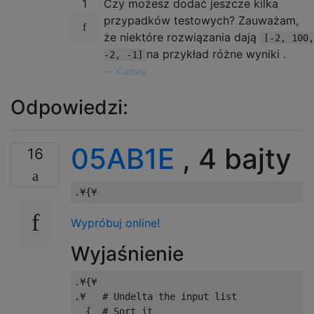
1
Czy możesz dodać jeszcze kilka
przypadków testowych? Zauważam,
że niektóre rozwiązania dają
[-2, 100,
na przykład różne wyniki .
-2, -1]
—
Kudłaty
Odpowiedzi:
05AB1E
, 4 bajty
16
Wypróbuj online!
Wyjaśnienie
.¥{¥

.¥   # Undelta the input list

  {  # Sort it
