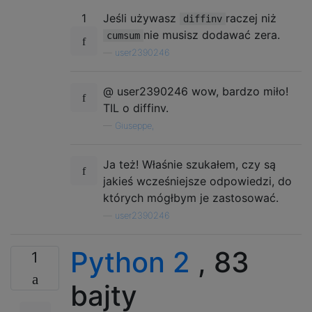
1
Jeśli używasz
raczej niż
diffinv
nie musisz dodawać zera.
cumsum
—
user2390246
@ user2390246 wow, bardzo miło!
TIL o diffinv.
—
Giuseppe,
Ja też! Właśnie szukałem, czy są
jakieś wcześniejsze odpowiedzi, do
których mógłbym je zastosować.
—
user2390246
Python 2
, 83
1
bajty