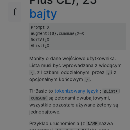
bajty
Prompt X

augment({0},cumSum(
X→X

L
SortA(
X

L
ΔList(
L
Monity o dane wejściowe użytkownika.
Lista musi być wprowadzana z wiodącym
, z liczbami oddzielonymi przez
i z
{
,
opcjonalnym końcowym
.
}
TI-Basic to
tokenizowany język
;
i
ΔList(
są żetonami dwubajtowymi,
cumSum(
wszystkie pozostałe używane żetony są
jednobajtowe.
Przykład uruchomienia (z
nazwą
NAME