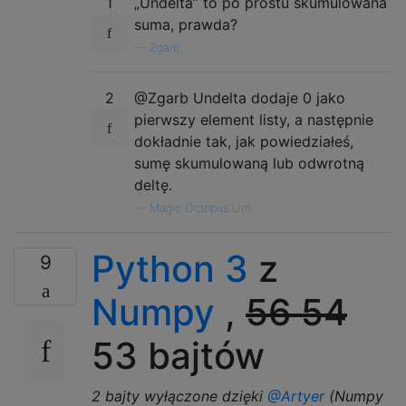
1
„Undelta” to po prostu skumulowana
suma, prawda?
—
Zgarb,
2
@Zgarb Undelta dodaje 0 jako
pierwszy element listy, a następnie
dokładnie tak, jak powiedziałeś,
sumę skumulowaną lub odwrotną
deltę.
—
Magic Octopus Urn
Python 3
z
9
Numpy
,
56
54
53 bajtów
2 bajty wyłączone dzięki
@Artyer
(Numpy