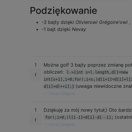
Podziękowanie
-3 bajty dzięki
Olivierowi Grégoire'owi
,
-1 bajt dzięki
Nevay
1
Można golf 3 bajty poprzez zmianę poł
obliczeń:
l->{int s=l.length,d[]=new
int[s+1],i=0;for(;i<s;)d[i+1]=d[i]+l[
(uwaga niewidoczne znaki
d[i]+d[++i];}
—
Olivier Grégoire
1
Dziękuję za mój nowy tytuł;) Oto bardz
(ostatni
for(;i>0;)l[i-1]=d[i]-d[--i];
—
Olivier Grégoire