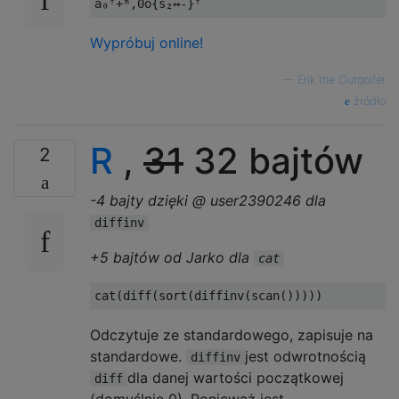
Wypróbuj online!
—
Erik the Outgolfer
źródło
R
,
31
32 bajtów
2
-4 bajty dzięki @ user2390246 dla
diffinv
+5 bajtów od Jarko dla
cat
cat
(
diff
(
sort
(
diffinv
(
scan
()))))
Odczytuje ze standardowego, zapisuje na
standardowe.
jest odwrotnością
diffinv
dla danej wartości początkowej
diff
(domyślnie 0). Ponieważ jest