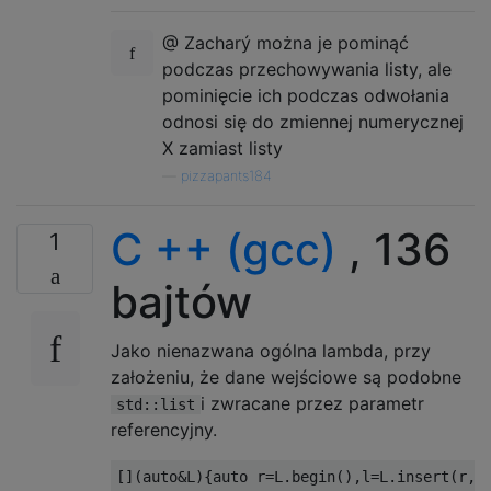
@ Zacharý można je pominąć
podczas przechowywania listy, ale
pominięcie ich podczas odwołania
odnosi się do zmiennej numerycznej
X zamiast listy
—
pizzapants184
C ++ (gcc)
, 136
1
bajtów
Jako nienazwana ogólna lambda, przy
założeniu, że dane wejściowe są podobne
i zwracane przez parametr
std::list
referencyjny.
[](
auto
&
L
){
auto
 r
=
L
.
begin
(),
l
=
L
.
insert
(
r
,
0