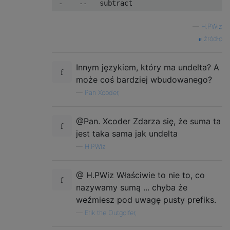
—
H.PWiz
źródło
Innym językiem, który ma undelta? A
może coś bardziej wbudowanego?
—
Pan Xcoder,
@Pan. Xcoder Zdarza się, że suma ta
jest taka sama jak undelta
—
H.PWiz
@ H.PWiz Właściwie to nie to, co
nazywamy sumą ... chyba że
weźmiesz pod uwagę pusty prefiks.
—
Erik the Outgolfer,