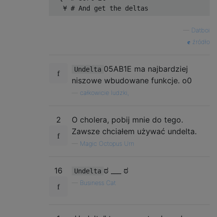
—
Datboi
źródło
05AB1E ma najbardziej
Undelta
niszowe wbudowane funkcje. o0
—
całkowicie ludzki,
2
O cholera, pobij mnie do tego.
Zawsze chciałem używać undelta.
—
Magic Octopus Urn
16
ಠ ___ ಠ
Undelta
—
Business Cat