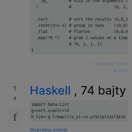
|
@_
# Slip in the arguments fr
)
#                  (0, 2, 
.
sort         
# sort the results (0,0,1,
.
rotor
(
2
=>-
1
)
# group in twos    ((0,0),
.
flat         
# flatten          (0,0,0,
.
map
(*
R
-*)
# grab 2 values at a time,
# (0, 1, 1, 1)
}
—
Brad Gilbert b2gills
źródło
Haskell
, 74 bajty
1
import
 Data.List

g
=
sort
.
scanl
(+)
0
h l
|
k
<-
g l
=
map
(\(
x
,
y
)->
x
-
y
)$
zip
(
tail
$
k
)
k
Wypróbuj online!