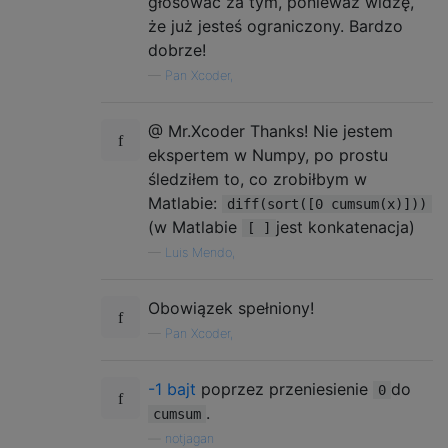
głosować za tym, ponieważ widzę,
że już jesteś ograniczony. Bardzo
dobrze!
—
Pan Xcoder,
@ Mr.Xcoder Thanks! Nie jestem
ekspertem w Numpy, po prostu
śledziłem to, co zrobiłbym w
Matlabie:
diff(sort([0 cumsum(x)]))
(w Matlabie
jest konkatenacja)
[ ]
—
Luis Mendo,
Obowiązek spełniony!
—
Pan Xcoder,
-1 bajt
poprzez przeniesienie
do
0
.
cumsum
—
notjagan