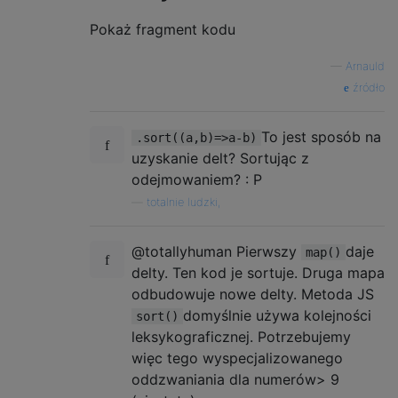
Pokaż fragment kodu
—
Arnauld
źródło
To jest sposób na
.sort((a,b)=>a-b)
uzyskanie delt? Sortując z
odejmowaniem? : P
—
totalnie ludzki,
@totallyhuman Pierwszy
daje
map()
delty. Ten kod je sortuje. Druga mapa
odbudowuje nowe delty. Metoda JS
domyślnie używa kolejności
sort()
leksykograficznej. Potrzebujemy
więc tego wyspecjalizowanego
oddzwaniania dla numerów> 9