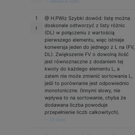
—
całkowicie ludzki,
1
@ H.PWiz Szybki dowód: listę można
doskonale odtworzyć z listy różnic
(DL) w połączeniu z wartością
pierwszego elementu, więc istnieje
konwersja jeden do jednego z L na (FV,
DL). Zwiększenie FV o dowolną ilość
jest równoznaczne z dodaniem tej
kwoty do każdego elementu L, a
zatem nie może zmienić sortowania L,
jeśli to porównanie jest odpowiednio
monotoniczne. (Innymi słowy, nie
wpływa to na sortowanie, chyba że
dodawana liczba powoduje
przepełnienie liczb całkowitych).
—
CR Drost,