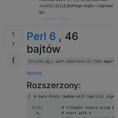
jednego bajtu i zapisać
r+=[r[-1]+i]
go.
—
Jonathan Frech,
Perl 6
, 46
1
bajtów
{[
\+
](
0
,|
@_
).
sort
.
rotor
(
2
=>-
1
).
flat
.
map
(*
R
Spróbuj
Rozszerzony:
{
# bare block lambda with implicit signa
[
\+
](
# triangle reduce using &i
0
,
# start with 0