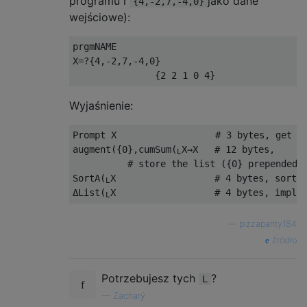
programu i
jako dane
{4,-2,7,-4,0}
wejściowe):
prgmNAME

X=?{4,-2,7,-4,0}

Wyjaśnienie:
Prompt X                  # 3 bytes, get l
augment({0},cumSum(
X→X   # 12 bytes, 

L
          # store the list ({0} prepended 
SortA(
X                  # 4 bytes, sort 
L
L
ΔList(
X                  # 4 bytes, impli
L
—
pizzapanty184
źródło
Potrzebujesz tych
?
L
—
Zacharý