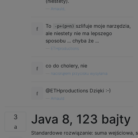
(niestety).
—
Arnauld,
To
szlifuje moje narzędzia,
-p+(p=n)
ale niestety nie ma lepszego
sposobu ... chyba że ...
—
ETHproductions
co do cholery, nie
—
nacisnąłem przycisku wysyłania
@ETHproductions Dzięki :-)
—
Arnauld
Java 8, 123 bajty
3
Standardowe rozwiązanie: suma wejściowa, so