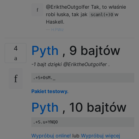
@EriktheOutgolfer Tak, to właśnie
robi łuska, tak jak
w
scanl(+)0
Haskell.
—
H.PWiz
Pyth
, 9 bajtów
4
-1 bajt dzięki @EriktheOutgolfer
.
Pakiet testowy.
Pyth
, 10 bajtów
Wypróbuj online!
lub
Wypróbuj więcej