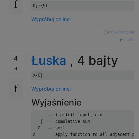
Wypróbuj online!
—
Erik the Outgolfer
źródło
Łuska
, 4 bajty
4
Wypróbuj online!
Wyjaśnienie
      -- implicit input, e.g               
   ∫  -- cumulative sum                    
  O   -- sort                              
Ẋ     -- apply function to all adjacent pai