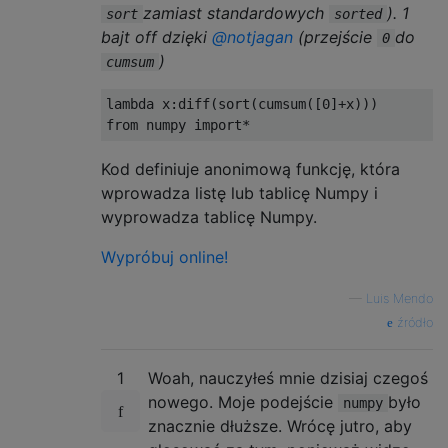
zamiast standardowych
). 1
sort
sorted
bajt off dzięki
@notjagan
(przejście
do
0
)
cumsum
lambda
 x
:
diff
(
sort
(
cumsum
([
0
]+
x
)))
from
 numpy 
import
*
Kod definiuje anonimową funkcję, która
wprowadza listę lub tablicę Numpy i
wyprowadza tablicę Numpy.
Wypróbuj online!
—
Luis Mendo
źródło
1
Woah, nauczyłeś mnie dzisiaj czegoś
nowego. Moje podejście
było
numpy
znacznie dłuższe. Wrócę jutro, aby