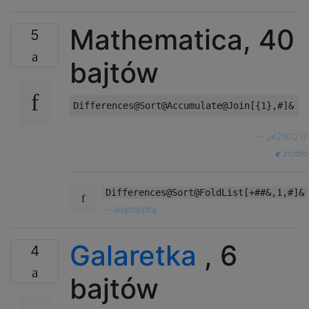
Mathematica, 40
5
bajtów
—
J42161217
źródło
Differences@Sort@FoldList[+##&,1,#]&
—
alephalpha
Galaretka
, 6
4
bajtów