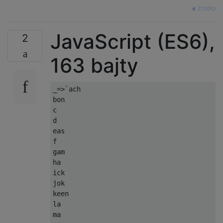
źródło
JavaScript (ES6),
2
163 bajty
_
=>`
ach

bon

c

d

eas

f

gam

ha

ick

jok

keen

la

ma
