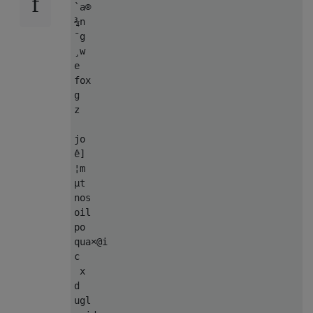
`a®

¾n

¯g

¸w

e

fox

g

z

jo

ê]

¦m

µt

nos

oil

po

qua×@i

c

 x

d

ugl
