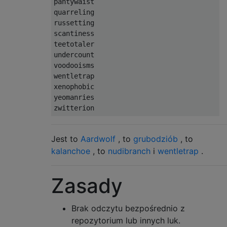
pantywaist

quarreling

russetting

scantiness

teetotaler

undercount

voodooisms

wentletrap

xenophobic

yeomanries

Jest to
Aardwolf
, to
grubodziób
, to
kalanchoe
, to
nudibranch
i
wentletrap
.
Zasady
Brak odczytu bezpośrednio z
repozytorium lub innych luk.