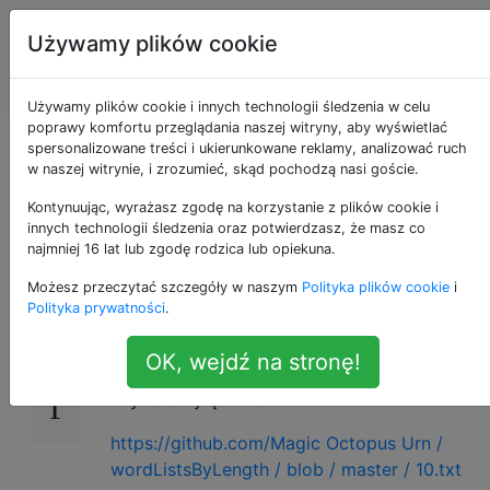
Programowanie
Tagi
Używamy plików cookie
puzzli i Code
Account
Golf
Używamy plików cookie i innych technologii śledzenia w celu
poprawy komfortu przeglądania naszej witryny, aby wyświetlać
AZ za 10 lat,
spersonalizowane treści i ukierunkowane reklamy, analizować ruch
w naszej witrynie, i zrozumieć, skąd pochodzą nasi goście.
rozumiesz?
Kontynuując, wyrażasz zgodę na korzystanie z plików cookie i
innych technologii śledzenia oraz potwierdzasz, że masz co
najmniej 16 lat lub zgodę rodzica lub opiekuna.
Możesz przeczytać szczegóły w naszym
Polityka plików cookie
i
Kontynuując moje poprzednie wyzwanie
15
Polityka prywatności
.
Policz do 20 słowami!
, po raz kolejny
użyjemy listy słów z tego wyzwania, aby
OK, wejdź na stronę!
wykonać inne zadanie. Tym razem będziesz
używać wyłącznie:
https://github.com/Magic Octopus Urn /
wordListsByLength / blob / master / 10.txt