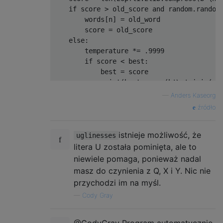
if
 score 
>
 old_score 
and
 random
.
random
        words
[
n
]
=
 old_word

        score 
=
 old_score

else
:
        temperature 
*=
.
9999
if
 score 
<
 best
:
            best 
=
 score

print
(
best
,
 repr
(
b
'\n'
.
join
(
wo
—
Anders Kaseorg
źródło
istnieje możliwość, że
uglinesses
litera U została pominięta, ale to
niewiele pomaga, ponieważ nadal
masz do czynienia z Q, X i Y. Nic nie
przychodzi im na myśl.
—
Cody Gray