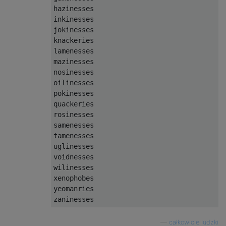
hazinesses

inkinesses

jokinesses

knackeries

lamenesses

mazinesses

nosinesses

oilinesses

pokinesses

quackeries

rosinesses

samenesses

tamenesses

uglinesses

voidnesses

wilinesses

xenophobes

yeomanries

—
całkowicie ludzki