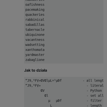
oafishness

pacemaking

quackeries

rabbinical

sabadillas

tabernacle

ubiquinone

vacantness

wadsetting

xanthomata

yardmaster

Jak to działa
“J9,⁹FṾ»ŒVŒlµL=⁵µÐf           - all length 
“J9,⁹FṾ»                        - literal s
        ŒV                      - Python ev
          Œl                    - set all t
            µ   µÐf             - filter ke
             L                  - length
