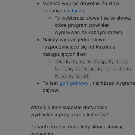
Możesz wybrać dowolne 26 słów
podanych
w łączu
.
Ty wybierasz słowa i są to słowa,
które program powinien
wypisywać za każdym razem.
Należy wybrać jedno słowo
rozpoczynające się od każdej z
następujących liter:
[a, b, c, d, e, f, g, h, i, j,
k, l, m, n, o, p, q, r, s, t, u,
v, w, x, y, z]
To jest
golf golfowy
, najniższe wygrane
bajtów.
Wszelkie inne sugestie dotyczące
wydzielenia przy użyciu list słów?
Ponadto kradnij moje listy słów i stawiaj
wyzwania.