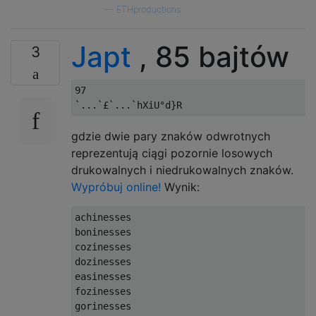
—
ETHproductions
Japt
, 85 bajtów
3
97

gdzie dwie pary znaków odwrotnych
reprezentują ciągi pozornie losowych
drukowalnych i niedrukowalnych znaków.
Wypróbuj online!
Wynik:
achinesses

boninesses

cozinesses

dozinesses

easinesses

fozinesses

gorinesses
