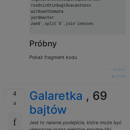
ros0siz0tin0ugl0vacantness

wir0xanthomata

yardmaster

zan0
`.
split
`
0
`.
join
`
`
Próbny
Pokaż fragment kodu
—
Arnauld
źródło
Galaretka
, 69
4
bajtów
Jest to naiwne podejście, które może być
ulepszone przez niektóre sprytne tiki