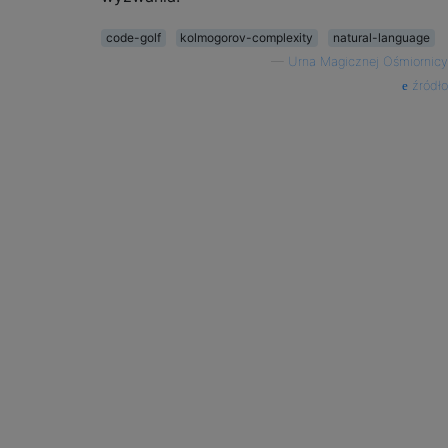
code-golf
kolmogorov-complexity
natural-language
—
Urna Magicznej Ośmiornicy
źródło