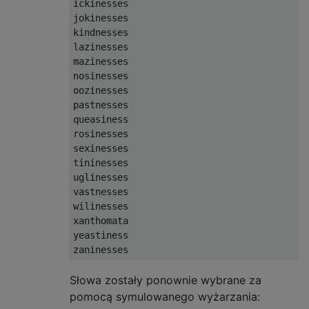
ickinesses

jokinesses

kindnesses

lazinesses

mazinesses

nosinesses

oozinesses

pastnesses

queasiness

rosinesses

sexinesses

tininesses

uglinesses

vastnesses

wilinesses

xanthomata

yeastiness

Słowa zostały ponownie wybrane za
pomocą symulowanego wyżarzania: