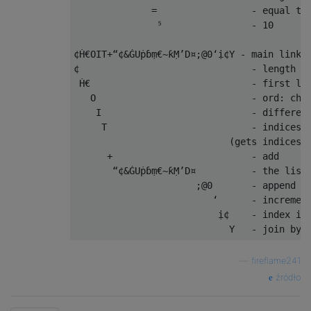
              =                 - equal to

               ⁵                - 10

¢Ḣ€OIT+“¢&ĠUṗɓṃ€~ƙṂ’D¤;@0‘ị¢Y - main link

¢                               - length 10
 Ḣ€                             - first let
   O                            - ord: char
    I                           - differenc
     T                          - indices o
                            (gets indices o
      +                         - add

       “¢&ĠUṗɓṃ€~ƙṂ’D¤          - the list 
                      ;@0       - append 0 
                         ‘      - increment
                          ị¢    - index int
—
fireflame241
źródło