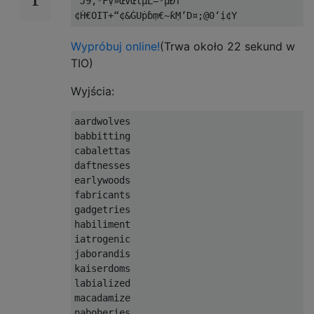
“J9,⁹FṾ»ŒVŒlµL=⁵µÐf

Wypróbuj online!
(Trwa około 22 sekund w
TIO)
Wyjścia:
aardwolves

babbitting

cabalettas

daftnesses

earlywoods

fabricants

gadgetries

habiliment

iatrogenic

jaborandis

kaiserdoms

labialized

macadamize

naboberies
