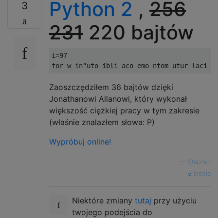
Python 2
,
256
3
231
220 bajtów
i
=
97
for
 w 
in
"uto ibli aco emo ntom utur laci o
Zaoszczędziłem 36 bajtów dzięki
Jonathanowi Allanowi, który wykonał
większość ciężkiej pracy w tym zakresie
(właśnie znalazłem słowa: P)
Wypróbuj online!
—
Stephen
źródło
Niektóre zmiany
tutaj
przy użyciu
twojego podejścia do