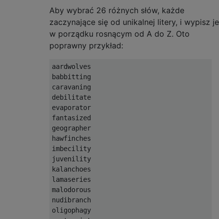
Aby wybrać 26 różnych słów, każde
zaczynające się od unikalnej litery, i wypisz je
w porządku rosnącym od A do Z. Oto
poprawny przykład:
aardwolves

babbitting

caravaning

debilitate

evaporator

fantasized

geographer

hawfinches

imbecility

juvenility

kalanchoes

lamaseries

malodorous

nudibranch

oligophagy
