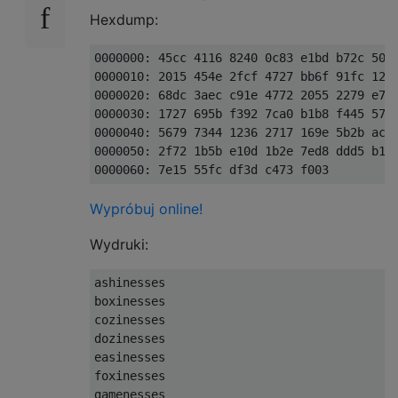
Hexdump:
0000000: 45cc 4116 8240 0c83 e1bd b72c 50a1
0000010: 2015 454e 2fcf 4727 bb6f 91fc 1293
0000020: 68dc 3aec c91e 4772 2055 2279 e776
0000030: 1727 695b f392 7ca0 b1b8 f445 573b
0000040: 5679 7344 1236 2717 169e 5b2b acdc
0000050: 2f72 1b5b e10d 1b2e 7ed8 ddd5 b14c
Wypróbuj online!
Wydruki:
ashinesses

boxinesses

cozinesses

dozinesses

easinesses

foxinesses

gamenesses
