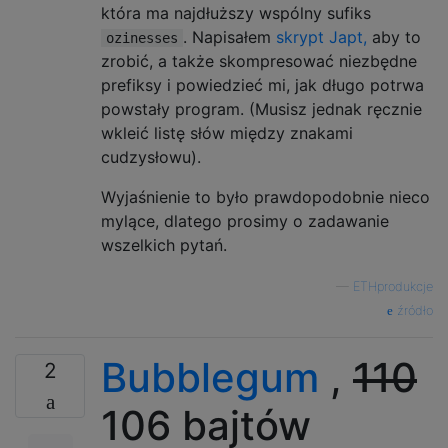
która ma najdłuższy wspólny sufiks
. Napisałem
skrypt Japt,
aby to
ozinesses
zrobić, a także skompresować niezbędne
prefiksy i powiedzieć mi, jak długo potrwa
powstały program. (Musisz jednak ręcznie
wkleić listę słów między znakami
cudzysłowu).
Wyjaśnienie to było prawdopodobnie nieco
mylące, dlatego prosimy o zadawanie
wszelkich pytań.
—
ETHprodukcje
źródło
Bubblegum
,
110
2
106 bajtów