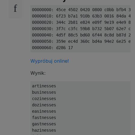
00000000: 45ce 4502 0420 0800 c0bb bfb4 3bc
00000010: 6f23 b7a1 910b 63b3 0016 84da 40d
00000020: 344c 2b81 e824 e09f 9e19 e4e9 8d3
00000030: 3f7c c3fc 59b8 b732 5b07 62e7 c38
00000040: 4d5f 88c5 bd60 6f44 8c8d b87d 215
00000050: 359e ec4d 360c bd4a 94e2 6e25 e06
Wypróbuj online!
Wynik:
artinesses

businesses

cozinesses

dozinesses

easinesses

fastnesses

gastnesses

hazinesses
