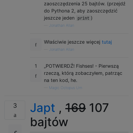
zaoszczędzenia 25 bajtów. (przejdź
do Pythona 2, aby zaoszczędzić
jeszcze jeden
)
print
—
Jonathan Allan
Właściwie jeszcze więcej
tutaj
—
Jonathan Allan
1
„POTWIERDŹ! Fishses! - Pierwszą
rzeczą, którą zobaczyłem, patrząc
na ten kod, he.
—
Magic Octopus Urn
Japt
,
169
107
3
bajtów