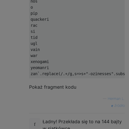
nos

o

pip

quackeri

rac

si

tid

ugl

vain

war

xenogami

yeomanri

zan
`.
replace
(
/.+/
g
,
s
=>
s
+
"-ozinesses"
.
subst
Pokaż fragment kodu
—
Herman L.
źródło
Ładny! Przekłada się to na 144 bajty
w siatkówce.