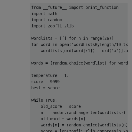
from
 __future__ 
import
import
import
import
 zopfli
.
zlib

wordlists 
=
[[]
for
 n 
in
 range
(
26
)]
for
 word 
in
 open
(
'wordListsByLength/10.txt
    wordlists
[
ord
(
word
[:
1
])
-
 ord
(
'a'
)].
ap
words 
=
[
random
.
choice
(
wordlist
)
for
 wordl
temperature 
=
1.
score 
=
9999
best 
=
 score

while
True
:
    old_score 
=
 score

    n 
=
 random
.
randrange
(
len
(
wordlists
))
    old_word 
=
 words
[
n
]
    words
[
n
]
=
 random
.
choice
(
wordlists
[
n
])
    score 
=
 len
(
zopfli
.
zlib
.
compress
(
b
'\n'