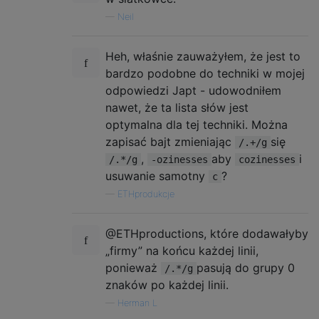
—
Neil
Heh, właśnie zauważyłem, że jest to
bardzo podobne do techniki w mojej
odpowiedzi Japt - udowodniłem
nawet, że ta lista słów jest
optymalna dla tej techniki. Można
zapisać bajt zmieniając
się
/.+/g
,
aby
i
/.*/g
-ozinesses
cozinesses
usuwanie samotny
?
c
—
ETHprodukcje
@ETHproductions, które dodawałyby
„firmy” na końcu każdej linii,
ponieważ
pasują do grupy 0
/.*/g
znaków po każdej linii.
—
Herman L