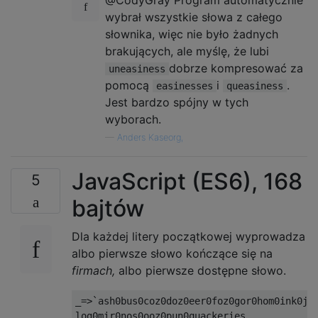
@CodyGray Program automatycznie
wybrał wszystkie słowa z całego
słownika, więc nie było żadnych
brakujących, ale myślę, że lubi
dobrze kompresować za
uneasiness
pomocą
i
.
easinesses
queasiness
Jest bardzo spójny w tych
wyborach.
—
Anders Kaseorg,
JavaScript (ES6), 168
5
bajtów
Dla każdej litery początkowej wyprowadza
albo pierwsze słowo kończące się na
firmach,
albo pierwsze dostępne słowo.
_
=>`
ash0bus0coz0doz0eer0foz0gor0hom0ink0jok
log0mir0nos0ooz0pun0quackeries
