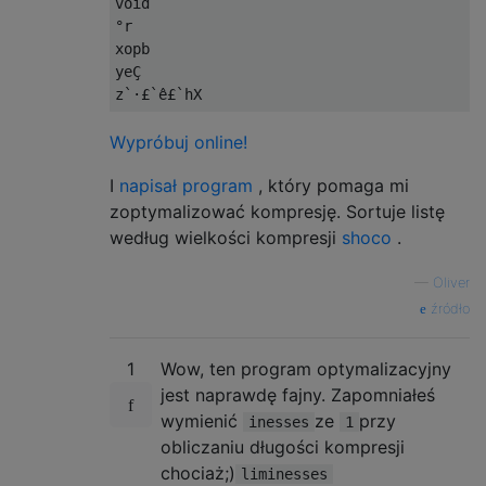
void

°r

xopb

yeÇ

Wypróbuj online!
I
napisał program
, który pomaga mi
zoptymalizować kompresję. Sortuje listę
według wielkości kompresji
shoco
.
—
Oliver
źródło
1
Wow, ten program optymalizacyjny
jest naprawdę fajny. Zapomniałeś
wymienić
ze
przy
inesses
1
obliczaniu długości kompresji
chociaż;)
liminesses