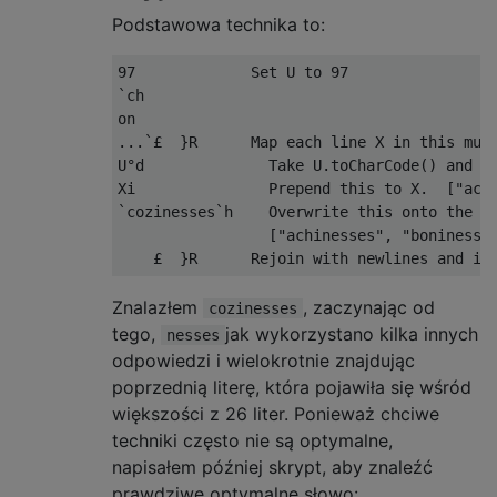
Podstawowa technika to:
97             Set U to 97

`ch

on

...`£  }R      Map each line X in this mult
U°d              Take U.toCharCode() and in
Xi               Prepend this to X.  ["ach"
`cozinesses`h    Overwrite this onto the be
                 ["achinesses", "boninesses
Znalazłem
, zaczynając od
cozinesses
tego,
jak wykorzystano kilka innych
nesses
odpowiedzi i wielokrotnie znajdując
poprzednią literę, która pojawiła się wśród
większości z 26 liter. Ponieważ chciwe
techniki często nie są optymalne,
napisałem później skrypt, aby znaleźć
prawdziwe optymalne słowo: