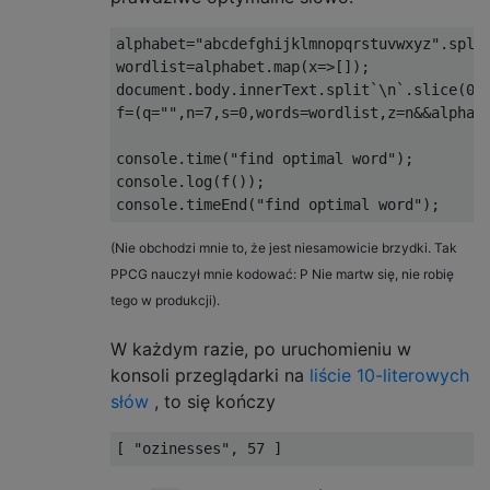
alphabet="abcdefghijklmnopqrstuvwxyz".split
wordlist=alphabet.map(x=>[]);

document.body.innerText.split`\n`.slice(0,-
f=(q="",n=7,s=0,words=wordlist,z=n&&alphab
console.time("find optimal word");

console.log(f());

(Nie obchodzi mnie to, że jest niesamowicie brzydki. Tak
PPCG nauczył mnie kodować: P Nie martw się, nie robię
tego w produkcji).
W każdym razie, po uruchomieniu w
konsoli przeglądarki na
liście 10-literowych
słów
, to się kończy