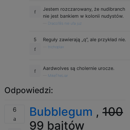
Jestem rozczarowany, że nudibranch
nie jest bankiem w kolonii nudystów.
—
Draco18s nie ufa już
5
Reguły zawierają „q”, ale przykład nie.
—
trichoplax
Aardwolves są cholernie urocze.
—
MikeTheLiar
Odpowiedzi:
Bubblegum
,
100
6
99 bajtów