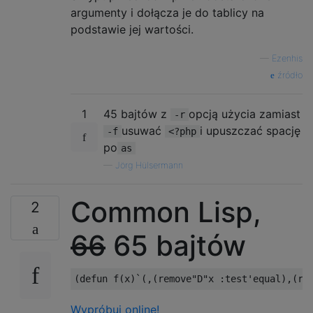
argumenty i dołącza je do tablicy na
podstawie jej wartości.
—
Ezenhis
źródło
1
45 bajtów z
opcją użycia zamiast
-r
usuwać
i upuszczać spację
-f
<?php
po
as
—
Jörg Hülsermann
Common Lisp,
2
66
65 bajtów
Wypróbuj online!