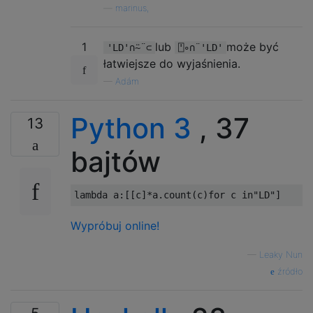
—
marinus,
1
lub
może być
'LD'∩⍨¨⊂
⍞∘∩¨'LD'
łatwiejsze do wyjaśnienia.
—
Adám
Python 3
, 37
13
bajtów
lambda
 a
:[[
c
]*
a
.
count
(
c
)
for
 c 
in
"LD"
]
Wypróbuj online!
—
Leaky Nun
źródło