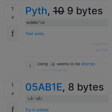
Pyth
,
10
9 bytes
1
Test suite
.
—
Leaky Nun
źródło
Using
seems to be
shorter
.
.g
—
FryAmTheEggman
05AB1E
, 8 bytes
1
Try it online!