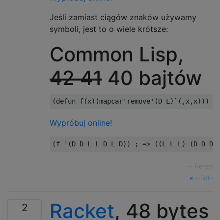
Jeśli zamiast ciągów znaków używamy
symboli, jest to o wiele krótsze:
Common Lisp,
42
41
40 bajtów
Wypróbuj online!
—
Renzo
źródło
Racket
, 48 bytes
2