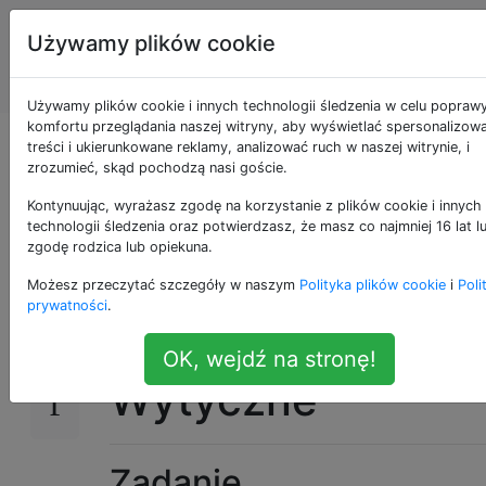
Programowanie
Tagi
Używamy plików cookie
puzzli i Code
Account
Golf
Używamy plików cookie i innych technologii śledzenia w celu popraw
komfortu przeglądania naszej witryny, aby wyświetlać spersonalizow
Pomóż mi zrobić
treści i ukierunkowane reklamy, analizować ruch w naszej witrynie, i
zrozumieć, skąd pochodzą nasi goście.
pranie
Kontynuując, wyrażasz zgodę na korzystanie z plików cookie i innych
technologii śledzenia oraz potwierdzasz, że masz co najmniej 16 lat l
zgodę rodzica lub opiekuna.
Możesz przeczytać szczegóły w naszym
Polityka plików cookie
i
Poli
Wsparcie! Mój
całkowicie zautomatyzowany
21
prywatności
.
system Lights From Darks Separator
V3001.01
zepsuł się! :(
OK, wejdź na stronę!
Wytyczne
Zadanie