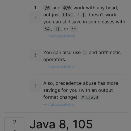
1
and
work with any head,
@@
@@@
not just
. If
doesn't work,
List
|
you can still save in some cases with
,
, or
.
&&
||
**
—
CalculatorFeline
You can also use
and arithmetic
.
operators.
—
CalculatorFeline
Also, precedence abuse has more
savings for you (with an output
format change):
#.L|#.D
—
CalculatorFeline
Java 8, 105
2