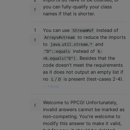
you can fully-qualify your class
names if that is shorter.
1
You can use
instead of
Stream#of
to reduce the imports
Arrays#stream
to
and
java.util.stream.*
instead of
"D"::equals
k-
. Besides that the
>k.equals("D")
code doesn't meet the requirements
as it does not output an empty list if
no
/
is present (test-cases 2-4).
L
D
—
Nevay
Welcome to PPCG! Unfortunately,
invalid answers cannot be marked as
non-competing. You're welcome to
modify this answer to make it valid,