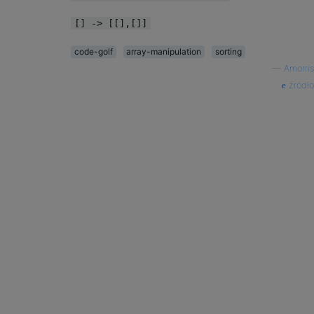
[] -> [[],[]]
code-golf
array-manipulation
sorting
—
Amorris
źródło