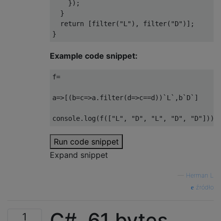
});
}
return
[
filter
(
"L"
),
 filter
(
"D"
)];
}
Example code snippet:
f
=
a
=>[(
b
=
c
=>
a
.
filter
(
d
=>
c
==
d
))`
L
`,
b
`
D
`]
console
.
log
(
f
([
"L"
,
"D"
,
"L"
,
"D"
,
"D"
]))
Run code snippet
Expand snippet
—
Herman L
źródło
C#, 61 bytes
1