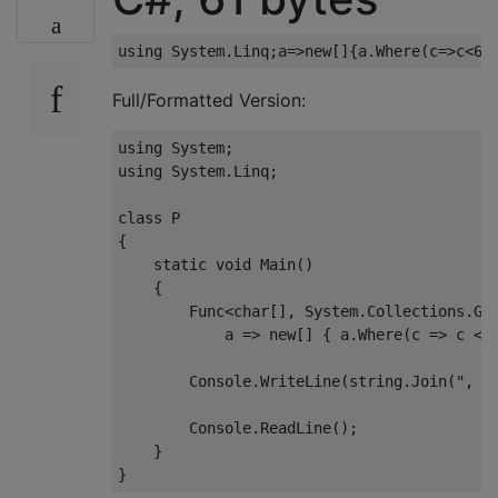
using
System
.
Linq
;
a
=>
new
[]{
a
.
Where
(
c
=>
c
<
69
Full/Formatted Version:
using
System
;
using
System
.
Linq
;
class
{
static
void
Main
()
{
Func
<
char
[],
System
.
Collections
.
Ge
            a 
=>
new
[]
{
 a
.
Where
(
c 
=>
 c 
<
Console
.
WriteLine
(
string
.
Join
(
", "
Console
.
ReadLine
();
}
}