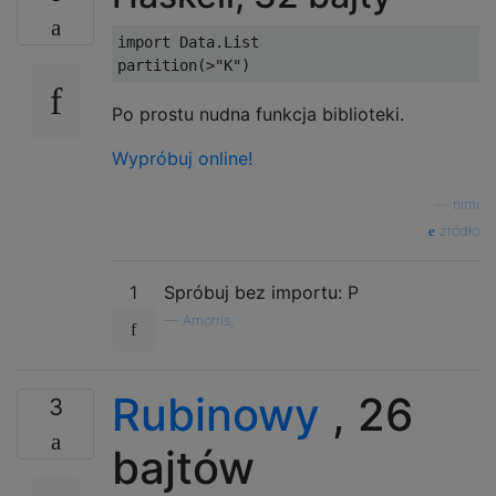
import Data.List

Po prostu nudna funkcja biblioteki.
Wypróbuj online!
—
nimi
źródło
1
Spróbuj bez importu: P
—
Amorris,
Rubinowy
, 26
3
bajtów