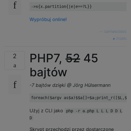
->
x
{
x
.
partition
{|
e
|
e
==?
L
}}
Wypróbuj online!
—
canhascodez
źródło
PHP7,
52
45
2
bajtów
-7 bajtów dzięki @ Jörg Hülsermann
Użyj z CLI jako
php -r a.php L L L D D L
D
Skrypt przechodzi przez dostarczone