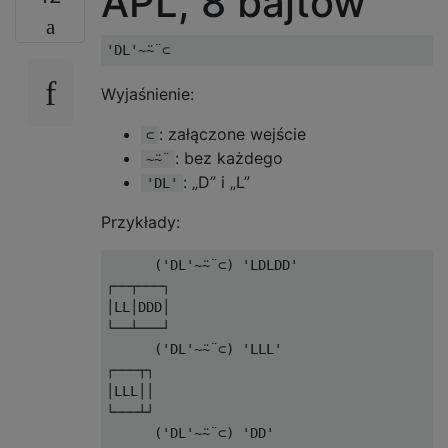
APL, 8 bajtów
Wyjaśnienie:
: załączone wejście
⊂
: bez każdego
~⍨¨
: „D” i „L”
'DL'
Przykłady:
      ('DL'~⍨¨⊂) 'LDLDD'

┌──┬───┐

│LL│DDD│

└──┴───┘

      ('DL'~⍨¨⊂) 'LLL'

┌───┬┐

│LLL││

└───┴┘

      ('DL'~⍨¨⊂) 'DD'
