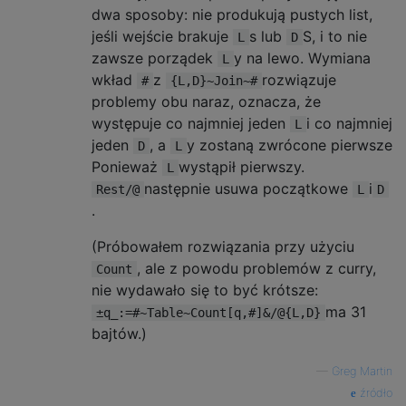
dwa sposoby: nie produkują pustych list,
jeśli wejście brakuje
s lub
S, i to nie
L
D
zawsze porządek
y na lewo. Wymiana
L
wkład
z
rozwiązuje
#
{L,D}~Join~#
problemy obu naraz, oznacza, że
występuje co najmniej jeden
i co najmniej
L
jeden
, a
y zostaną zwrócone pierwsze
D
L
Ponieważ
wystąpił pierwszy.
L
następnie usuwa początkowe
i
Rest/@
L
D
.
(Próbowałem rozwiązania przy użyciu
, ale z powodu problemów z curry,
Count
nie wydawało się to być krótsze:
ma 31
±q_:=#~Table~Count[q,#]&/@{L,D}
bajtów.)
—
Greg Martin
źródło