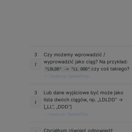
3
Czy możemy wprowadzić /
wyprowadzić jako ciąg? Na przykład:
czy coś takiego?
"LDLDD" -> "LL DDD"
—
Towarzysz SparklePony,
3
Lub dane wyjściowe być może jako
lista dwóch ciągów, np. „LDLDD” ->
[„LL”, „DDD”]
—
towarzysz SparklePony
Chciałbym również odpowiedź,