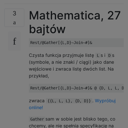
Mathematica, 27
3
bajtów
Czysta funkcja przyjmuje listę
s i
s
L
D
(symbole, a nie znaki / ciągi) jako dane
wejściowe i zwraca listę dwóch list. Na
przykład,
zwraca
.
Wypróbuj
{{L, L, L}, {D, D}}
online!
sam w sobie jest blisko tego, co
Gather
chcemy, ale nie spełnia specyfikację na