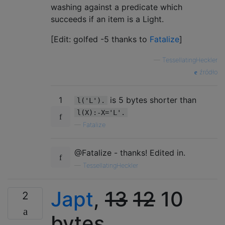
washing against a predicate which
succeeds if an item is a Light.
[Edit: golfed -5 thanks to
Fatalize
]
—
TessellatingHeckler
źródło
1
is 5 bytes shorter than
l('L').
l(X):-X='L'.
—
Fatalize
@Fatalize - thanks! Edited in.
—
TessellatingHeckler
Japt
,
13
12
10
2
bytes