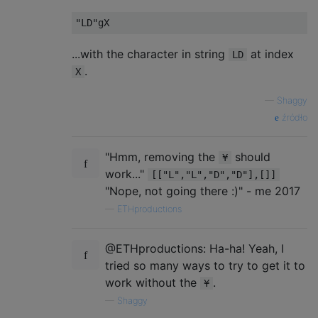
...with the character in string
at index
LD
.
X
—
Shaggy
źródło
"Hmm, removing the
should
¥
work..."
[["L","L","D","D"],[]]
"Nope, not going there :)" - me 2017
—
ETHproductions
@ETHproductions: Ha-ha! Yeah, I
tried so many ways to try to get it to
work without the
.
¥
—
Shaggy