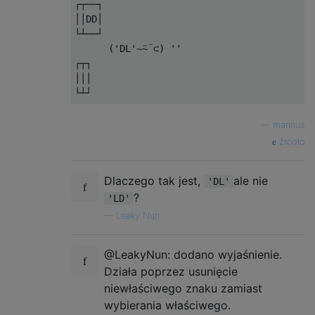
┌┬──┐

││DD│

└┴──┘

      ('DL'~⍨¨⊂) ''

┌┬┐

│││

—
marinus
źródło
Dlaczego tak jest,
ale nie
'DL'
?
'LD'
—
Leaky Nun
@LeakyNun: dodano wyjaśnienie.
Działa poprzez usunięcie
niewłaściwego znaku zamiast
wybierania właściwego.