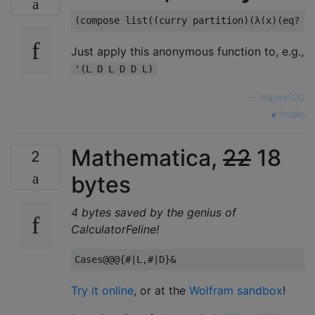
Just apply this anonymous function to, e.g.,
'(L D L D D L)
—
Majora320
źródło
Mathematica,
22
18
2
bytes
4 bytes saved by the genius of
CalculatorFeline!
Try it online
, or at the
Wolfram sandbox
!