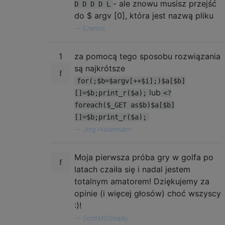
- ale znowu musisz przejść
D D D D L
do $ argv [0], która jest nazwą pliku
—
Ezenhis
1
za pomocą tego sposobu rozwiązania
są najkrótsze
for(;$b=$argv[++$i];)$a[$b]
lub
[]=$b;print_r($a);
<?
foreach($_GET as$b)$a[$b]
[]=$b;print_r($a);
—
Jörg Hülsermann
Moja pierwsza próba gry w golfa po
latach czaiła się i nadal jestem
totalnym amatorem! Dziękujemy za
opinie (i więcej głosów) choć wszyscy
:)!
—
ScottMcGready