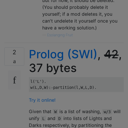
but for now, it should be deleted.
(You should probably delete it
yourself; if a mod deletes it, you
can't undelete it yourself once you
have a working solution.)
—
Esolanging Fruit
Prolog (SWI)
,
42
,
2
37 bytes
l('L').

Try it online!
Given that
is a list of washing,
will
W
w/3
unify
and
into lists of Lights and
L
D
Darks respectively, by partitioning the