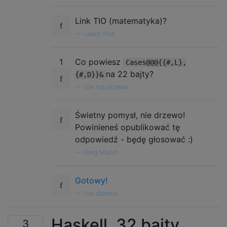
Link TIO (matematyka)?
—
Leaky Nun
1
Co powiesz
Cases@@@{{#,L},
na 22 bajty?
{#,D}}&
—
Nie ma drzewa
Świetny pomysł, nie drzewo!
Powinieneś opublikować tę
odpowiedź - będę głosować :)
—
Greg Martin
Gotowy!
—
Nie drzewo,
Haskell, 32 bajty
3