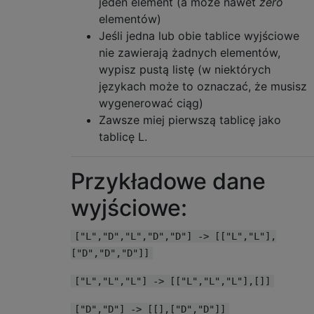
jeden element (a może nawet
zero
elementów)
Jeśli jedna lub obie tablice wyjściowe
nie zawierają żadnych elementów,
wypisz pustą listę (w niektórych
językach może to oznaczać, że musisz
wygenerować ciąg)
Zawsze miej pierwszą tablicę jako
tablicę L.
Przykładowe dane
wyjściowe:
["L","D","L","D","D"] -> [["L","L"],
["D","D","D"]]
["L","L","L"] -> [["L","L","L"],[]]
["D","D"] -> [[],["D","D"]]