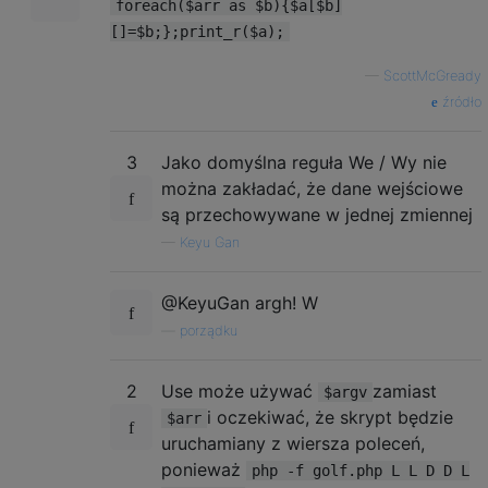
foreach($arr as $b){$a[$b]
[]=$b;};print_r($a);
—
ScottMcGready
źródło
3
Jako domyślna reguła We / Wy nie
można zakładać, że dane wejściowe
są przechowywane w jednej zmiennej
—
Keyu Gan
@KeyuGan argh! W
—
porządku
2
Use może używać
zamiast
$argv
i oczekiwać, że skrypt będzie
$arr
uruchamiany z wiersza poleceń,
ponieważ
php -f golf.php L L D D L