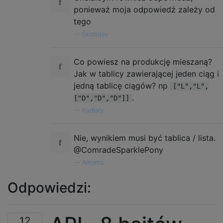
ponieważ moja odpowiedź zależy od
tego
—
Skidsdev
Co powiesz na produkcję mieszaną?
Jak w tablicy zawierającej jeden ciąg i
jedną tablicę ciągów? np
["L","L",
.
["D","D","D"]]
—
Kudłaty
Nie, wynikiem musi być tablica / lista.
@ComradeSparklePony
—
Amorris
Odpowiedzi:
12