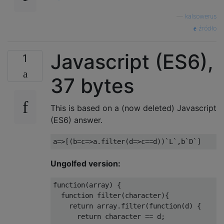
—
kalsowerus
źródło
Javascript (ES6),
1
37 bytes
This is based on a (now deleted) Javascript
(ES6) answer.
a
=>[(
b
=
c
=>
a
.
filter
(
d
=>
c
==
d
))`
L
`,
b
`
D
`]
Ungolfed version:
function
(
array
)
{
function
 filter
(
character
){
return
 array
.
filter
(
function
(
d
)
{
return
 character 
==
 d
;