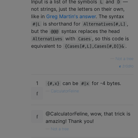
Input is a list of the symbols
and
—
L
D
not strings, just the letters on their own,
like in
Greg Martin's answer
. The syntax
is shorthand for
,
#|L
Alternatives[#,L]
but the
syntax replaces the head
@@@
with
, so this code is
Alternatives
Cases
equivalent to
.
{Cases[#,L],Cases[#,D]}&
—
Not a tree
źródło
1
can be
for -4 bytes.
{#,x}
#|x
—
CalculatorFeline
@CalculatorFeline, wow, that trick is
amazing! Thank you!
—
Not a tree