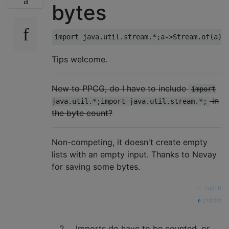
bytes
Tips welcome.
New to PPCG, do I have to include
import
in
java.util.*;import java.util.stream.*;
the byte count?
Non-competing, it doesn't create empty
lists with an empty input. Thanks to Nevay
for saving some bytes.
—
Justin
źródło
2
Imports do have to be counted, or