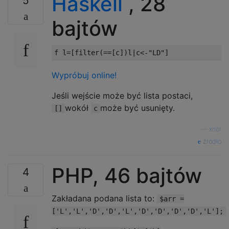
Haskell
, 28
5
bajtów
f l
=[
filter
(==[
c
])
l
|
c
<-
"LD"
]
Wypróbuj online!
Jeśli wejście może być lista postaci,
wokół
może być usunięty.
[]
c
—
xnor
źródło
PHP, 46 bajtów
4
Zakładana podana lista to:
$arr =
['L','L','D','D','L','D','D','D','D','L'];