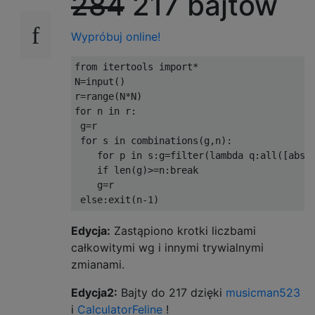
284
217 bajtów
Wypróbuj online!
from itertools import*

N=input()

r=range(N*N)

for n in r:

 g=r

 for s in combinations(g,n):

    for p in s:g=filter(lambda q:all([abs(q
    if len(g)>=n:break

    g=r

Edycja:
Zastąpiono krotki liczbami
całkowitymi wg i innymi trywialnymi
zmianami.
Edycja2:
Bajty do 217 dzięki
musicman523
i
CalculatorFeline
!