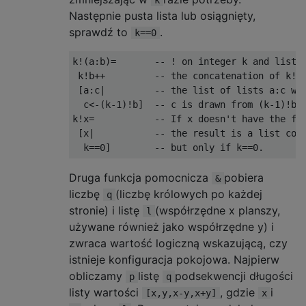
k
Następnie pusta lista lub osiągnięty,
sprawdź to
.
k==0
k
!(
a
:
b
)=
-- ! on integer k and list 
 k
!
b
++
-- the concatenation of k!b
[
a
:
c
|
-- the list of lists a:c wh
  c
<-(
k
-
1
)!
b
]
-- c is drawn from (k-1)!b.
k
!
x
=
-- If x doesn't have the fo
[
x
|
-- the result is a list con
  k
==
0
]
-- but only if k==0.
Druga funkcja pomocnicza
pobiera
&
liczbę
(liczbę królowych po każdej
q
stronie) i listę
(współrzędne x planszy,
l
używane również jako współrzędne y) i
zwraca wartość logiczną wskazującą, czy
istnieje konfiguracja pokojowa. Najpierw
obliczamy
listę
podsekwencji długości
p
q
listy wartości
, gdzie
i
[x,y,x-y,x+y]
x