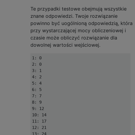
Te przypadki testowe obejmują wszystkie
znane odpowiedzi. Twoje rozwiązanie
powinno być uogólnioną odpowiedzią, która
przy wystarczającej mocy obliczeniowej i
czasie może obliczyć rozwiązanie dla
dowolnej wartości wejściowej.
1: 0

2: 0

3: 1

4: 2

5: 4

6: 5

7: 7

8: 9

9: 12

10: 14

11: 17

12: 21
