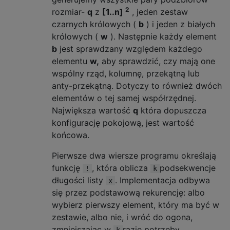
2
rozmiar-
q
z
[1..n]
, jeden zestaw
czarnych królowych (
b
) i jeden z białych
królowych (
w
). Następnie każdy element
b
jest sprawdzany względem każdego
elementu
w,
aby sprawdzić, czy mają one
wspólny rząd, kolumnę, przekątną lub
anty-przekątną. Dotyczy to również dwóch
elementów o tej samej współrzędnej.
Największa wartość
q
która dopuszcza
konfigurację pokojową, jest wartość
końcowa.
Pierwsze dwa wiersze programu określają
funkcję
, która oblicza
podsekwencje
!
k
długości listy
. Implementacja odbywa
x
się przez podstawową rekurencję: albo
wybierz pierwszy element, który ma być w
zestawie, albo nie, i wróć do ogona,
zmniejszając w
razie potrzeby.