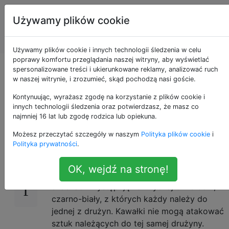
Programowanie
Tagi
Używamy plików cookie
puzzli i Code
Account
Golf
Używamy plików cookie i innych technologii śledzenia w celu
poprawy komfortu przeglądania naszej witryny, aby wyświetlać
Pokojowe
spersonalizowane treści i ukierunkowane reklamy, analizować ruch
w naszej witrynie, i zrozumieć, skąd pochodzą nasi goście.
współistniejące armie
Kontynuując, wyrażasz zgodę na korzystanie z plików cookie i
innych technologii śledzenia oraz potwierdzasz, że masz co
najmniej 16 lat lub zgodę rodzica lub opiekuna.
Możesz przeczytać szczegóły w naszym
Polityka plików cookie
i
W grze w szachy istnieje element zwany
15
Polityka prywatności
.
królową, który może atakować każdy inny
element, który znajduje się w tym samym
OK, wejdź na stronę!
rzędzie, kolumnie lub po przekątnej. W
szachach występują zazwyczaj dwie boki,
czarno-biały, z których każdy należy do
jednej z drużyn. Kawałki nie mogą atakować
sztuk należących do tej samej drużyny.