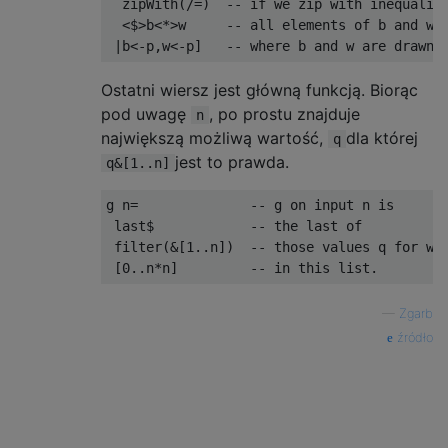
  zipWith
(/=)
-- if we zip with inequalit
<$>
b
<*>
w     
-- all elements of b and w 
|
b
<-
p
,
w
<-
p
]
-- where b and w are drawn 
Ostatni wiersz jest główną funkcją. Biorąc
pod uwagę
, po prostu znajduje
n
największą możliwą wartość,
dla której
q
jest to prawda.
q&[1..n]
g n
=
-- g on input n is
 last
$
-- the last of
 filter
(&[
1
..
n
])
-- those values q for wh
[
0
..
n
*
n
]
-- in this list.
—
Zgarb
źródło