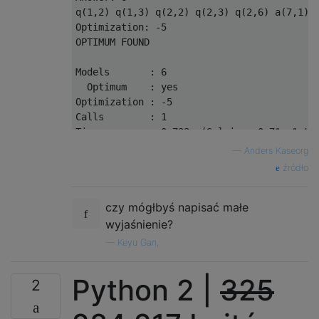
q(1,2) q(1,3) q(2,2) q(2,3) q(2,6) a(7,1) 
Optimization: -5

OPTIMUM FOUND

Models       : 6

  Optimum    : yes

Optimization : -5

Calls        : 1

Time         : 0.733s (Solving: 0.71s 1st M
—
Anders Kaseorg
źródło
czy mógłbyś napisać małe
wyjaśnienie?
—
Keyu Gan,
Python 2 |
325
2