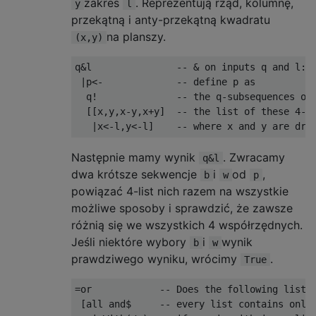
zakres
. Reprezentują rząd, kolumnę,
y
l
przekątną i anty-przekątną kwadratu
na planszy.
(x,y)
q
&
l               
-- & on inputs q and l:
|
p
<-
-- define p as
  q
!
-- the q-subsequences of
[[
x
,
y
,
x
-
y
,
x
+
y
]
-- the list of these 4-l
|
x
<-
l
,
y
<-
l
]
-- where x and y are dra
Następnie mamy wynik
. Zwracamy
q&l
dwa krótsze sekwencje
i
od
,
b
w
p
powiązać 4-list nich razem na wszystkie
możliwe sposoby i sprawdzić, że zawsze
różnią się we wszystkich 4 współrzędnych.
Jeśli niektóre wybory
i
wynik
b
w
prawdziwego wyniku, wrócimy
.
True
=
or            
-- Does the following list 
[
all and
$
-- every list contains only