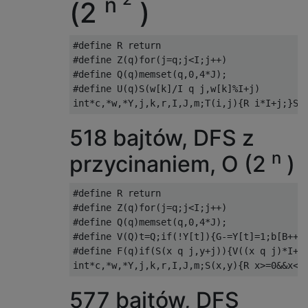
n
(2
)
#define R return

#define Z(q)for(j=q;j<I;j++)

#define Q(q)memset(q,0,4*J);

#define U(q)S(w[k]/I q j,w[k]%I+j)

518 bajtów, DFS z
n
przycinaniem, O (2
)
#define R return

#define Z(q)for(j=q;j<I;j++)

#define Q(q)memset(q,0,4*J);

#define V(Q)t=Q;if(!Y[t]){G-=Y[t]=1;b[B++]=
#define F(q)if(S(x q j,y+j)){V((x q j)*I+y+
577 bajtów, DFS