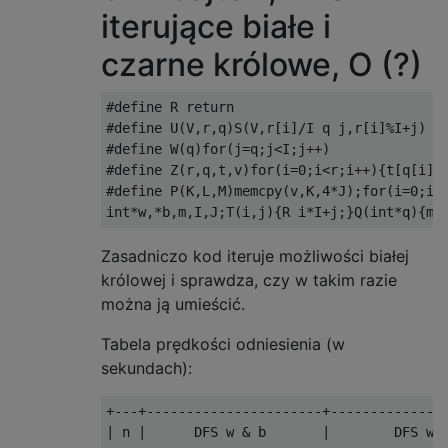
iterujące białe i
czarne królowe, O (?)
#define R return

#define U(V,r,q)S(V,r[i]/I q j,r[i]%I+j)

#define W(q)for(j=q;j<I;j++)

#define Z(r,q,t,v)for(i=0;i<r;i++){t[q[i]]=
#define P(K,L,M)memcpy(v,K,4*J);for(i=0;i<J
Zasadniczo kod iteruje możliwości białej
królowej i sprawdza, czy w takim razie
można ją umieścić.
Tabela prędkości odniesienia (w
sekundach):
+---+----------------------+---------------
| n |      DFS w & b       |        DFS w  