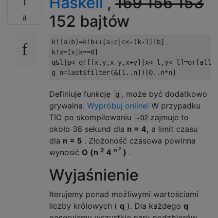
Haskell
,
169 156 153
1
152 bajtów
k
!(
a
:
b
)=
k
!
b
++[
a
:
c
|
c
<-(
k
-
1
)!
b
]
k
!
x
=[
x
|
k
==
0
]
q
&
l
|
p
<-
q
![[
x
,
y
,
x
-
y
,
x
+
y
]|
x
<-
l
,
y
<-
l
]=
or
[
all 
g n
=
last
$
filter
(&[
1
..
n
])[
0
..
n
*
n
]
Definiuje funkcję
, może być dodatkowo
g
grywalna.
Wypróbuj online!
W przypadku
TIO po skompilowaniu
zajmuje to
-O2
około 36 sekund dla
n = 4,
a limit czasu
dla
n = 5
. Złożoność czasowa powinna
2
2
n
wynosić
O (n
4
)
.
Wyjaśnienie
Iterujemy ponad możliwymi wartościami
liczby królowych (
q
). Dla każdego
q
generujemy wszystkie pary podzbiorów