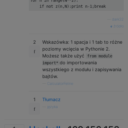
for n in range(N**2):

—
dark32
źródło
2
Wskazówka: 1 spacja i 1 tab to różne
poziomy wcięcia w Pythonie 2.
Możesz także użyć
from module
do importowania
import*
wszystkiego z modułu i zapisywania
bajtów.
—
CalculatorFeline
1
Tłumacz
—
języka