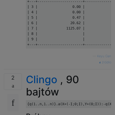
+---+----------------------+---------------
| 3 |                 0.00 |               
| 4 |                 0.00 |               
| 5 |                 0.47 |               
| 6 |                20.62 |               
| 7 |              1125.07 |              3
| 8 |                      |               
| 9 |                      |               
—
Keyu Gan
źródło
Clingo
, 90
2
bajtów