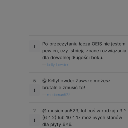
Po przeczytaniu łącza OEIS nie jestem
pewien, czy istnieją znane rozwiązania
dla dowolnej długości boku.
—
Kelly Lowder
5
@ KellyLowder Zawsze możesz
brutalnie zmusić to!
—
musicman523
2
@ musicman523, lol coś w rodzaju 3 ^
(6 ^ 2) lub 10 ^ 17 możliwych stanów
dla płyty 6x6.