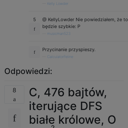
—
Kelly Lowder
5
@ KellyLowder Nie powiedziałem, że to
będzie szybkie: P
—
musicman523
Przycinanie przyspieszy.
—
CalculatorFeline
Odpowiedzi:
C, 476 bajtów,
8
iterujące DFS
białe królowe, O
2