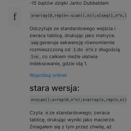
-15 bajtów dzięki Jarko Dubbeldam
Odczytuje ze standardowego wejścia i
zwraca tablicę, drukując jako matryce.
generuje sekwencję równomiernie
seq
rozmieszczoną od
do
z długością
1
n^n
, co całkiem nieźle ułatwia
l=n
indeksowanie, gdzie idą 1.
Wypróbuj online!
stara wersja:
n
=
scan
();
x
=
rep
(
0
,
n
^
n
);
x
=
array
(
x
,
rep
(
n
,
n
));
Czyta
ze standardowego; zwraca
n
tablicę, drukując wyniki jako macierze.
Zmagałem się z tym przez chwilę, aż