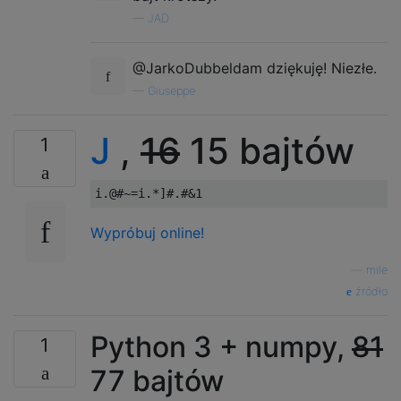
—
JAD
@JarkoDubbeldam dziękuję! Niezłe.
—
Giuseppe
J
,
16
15 bajtów
1
Wypróbuj online!
—
mile
źródło
Python 3 + numpy,
81
1
77 bajtów