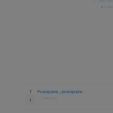
—
Leaky Nun
źródło
1
Powiązane
,
powiązane
.
—
Leaky Nun