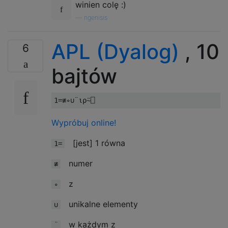
winien colę :)
—
ngenisis
APL (Dyalog)
, 10
6
bajtów
1
=≢∘∪¨⍳⍴⍨⎕
Wypróbuj online!
[jest] 1 równa
1=
numer
≢
z
∘
unikalne elementy
∪
w każdym z
¨