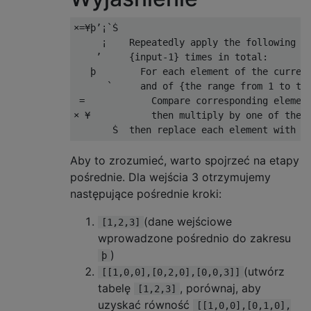
×=¥þ’¡`Ṡ

     ¡    Repeatedly apply the following op
    ’     {input-1} times in total:

   þ        For each element of the current
      `     and of {the range from 1 to the
 =            Compare corresponding element
× ¥           then multiply by one of the e
Aby to zrozumieć, warto spojrzeć na etapy
pośrednie. Dla wejścia 3 otrzymujemy
następujące pośrednie kroki:
(dane wejściowe
[1,2,3]
wprowadzone pośrednio do zakresu
)
þ
(utwórz
[[1,0,0],[0,2,0],[0,0,3]]
tabelę
, porównaj, aby
[1,2,3]
uzyskać równość
[[1,0,0],[0,1,0],