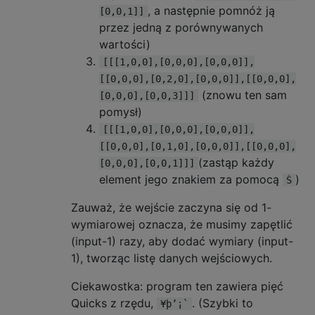
, a następnie pomnóż ją
[0,0,1]]
przez jedną z porównywanych
wartości)
[[[1,0,0],[0,0,0],[0,0,0]],
[[0,0,0],[0,2,0],[0,0,0]],[[0,0,0],
(znowu ten sam
[0,0,0],[0,0,3]]]
pomysł)
[[[1,0,0],[0,0,0],[0,0,0]],
[[0,0,0],[0,1,0],[0,0,0]],[[0,0,0],
(zastąp każdy
[0,0,0],[0,0,1]]]
element jego znakiem za pomocą
)
Ṡ
Zauważ, że wejście zaczyna się od 1-
wymiarowej oznacza, że ​​musimy zapętlić
(input-1) razy, aby dodać wymiary (input-
1), tworząc listę danych wejściowych.
Ciekawostka: program ten zawiera pięć
Quicks z rzędu,
. (Szybki to
¥þ’¡`