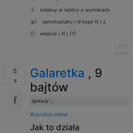
indeksy w tablicy o wymiarach
⍳
samokształtu (
N
kopii
N
) z
⍴⍨
wejście (
N
) [?]
⎕
—
Adám
źródło
Galaretka
, 9
5
bajtów
Wypróbuj online!
Jak to działa