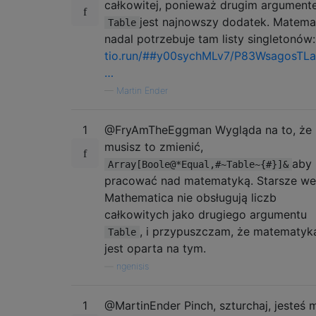
całkowitej, ponieważ drugim argumen
jest najnowszy dodatek. Matema
Table
nadal potrzebuje tam listy singletonów:
tio.run/##y00sychMLv7/P83WsagosTL
…
—
Martin Ender
1
@FryAmTheEggman Wygląda na to, że
musisz to zmienić,
aby
Array[Boole@*Equal,#~Table~{#}]&
pracować nad matematyką. Starsze we
Mathematica nie obsługują liczb
całkowitych jako drugiego argumentu
, i przypuszczam, że matematyk
Table
jest oparta na tym.
—
ngenisis
1
@MartinEnder Pinch, szturchaj, jesteś 