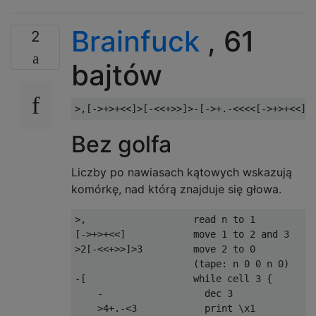
Brainfuck
, 61
2
bajtów
Bez golfa
Liczby po nawiasach kątowych wskazują
komórkę, nad którą znajduje się głowa.
>,                   read n to 1

[->+>+<<]            move 1 to 2 and 3

>2[-<<+>>]>3         move 2 to 0 

                     (tape: n 0 0 n 0)

-[                   while cell 3 {

    -                  dec 3

    >4+.-<3            print \x1
