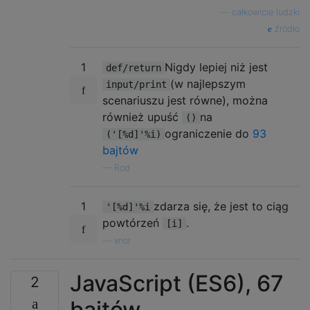
—
całkowicie ludzki
źródło
1
Nigdy lepiej niż jest
def/return
(w najlepszym
input/print
scenariuszu jest równe), można
również upuść
na
()
ograniczenie do
93
('[%d]'%i)
bajtów
—
Rod
1
zdarza się, że jest to ciąg
'[%d]'%i
powtórzeń
.
[i]
—
xnor
JavaScript (ES6), 67
2
bajtów