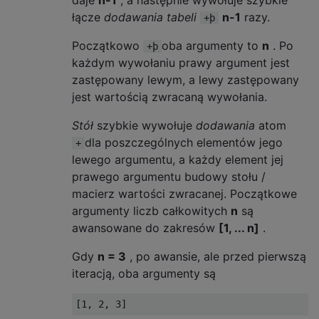
daje
n-1
, a następnie wywołuje szybkie
łącze
dodawania tabeli
n-1
razy.
+þ
Początkowo
oba argumenty to
n
. Po
+þ
każdym wywołaniu prawy argument jest
zastępowany lewym, a lewy zastępowany
jest wartością zwracaną wywołania.
Stół
szybkie wywołuje
dodawania
atom
dla poszczególnych elementów jego
+
lewego argumentu, a każdy element jej
prawego argumentu budowy stołu /
macierz wartości zwracanej. Początkowe
argumenty liczb całkowitych
n
są
awansowane do zakresów
[1, ... n]
.
Gdy
n = 3
, po awansie, ale przed pierwszą
iteracją, oba argumenty są