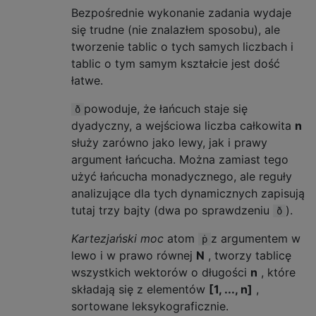
Bezpośrednie wykonanie zadania wydaje
się trudne (nie znalazłem sposobu), ale
tworzenie tablic o tych samych liczbach i
tablic o tym samym kształcie jest dość
łatwe.
powoduje, że łańcuch staje się
ð
dyadyczny, a wejściowa liczba całkowita
n
służy zarówno jako lewy, jak i prawy
argument łańcucha. Można zamiast tego
użyć łańcucha monadycznego, ale reguły
analizujące dla tych dynamicznych zapisują
tutaj trzy bajty (dwa po sprawdzeniu
).
ð
Kartezjański moc
atom
z argumentem w
ṗ
lewo i w prawo równej
N
, tworzy tablicę
wszystkich wektorów o długości
n
, które
składają się z elementów
[1, ..., n]
,
sortowane leksykograficznie.