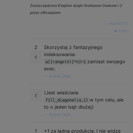
Zaoszczędzono 8 bajtów dzięki Andrasowi Deakowi i 2
przez officialaimm
—
mbomb007
źródło
2
Skorzystaj z fantazyjnego
indeksowania:
zamiast swojego
a[[range(n)]*n]=1
exec.
—
Andras Deak
(Jest właściwie
w tym celu, ale
fill_diagonal(a,1)
to o jeden bajt dłużej)
—
Andras Deak
1
+1 za ładną produkcję. I nie widzę