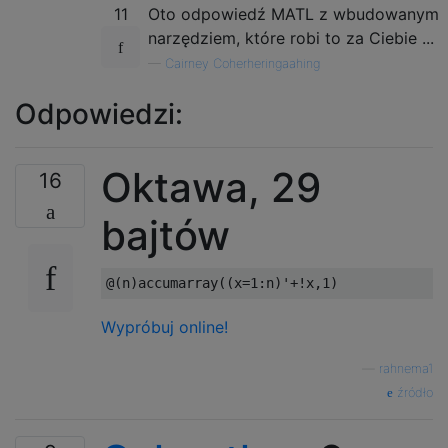
11
Oto odpowiedź MATL z wbudowanym
narzędziem, które robi to za Ciebie ...
—
Cairney Coherheringaahing
Odpowiedzi:
Oktawa, 29
16
bajtów
@
(
n
)
accumarray
((
x
=
1
:
n
)
'
+
!x,1)
Wypróbuj online!
—
rahnema1
źródło