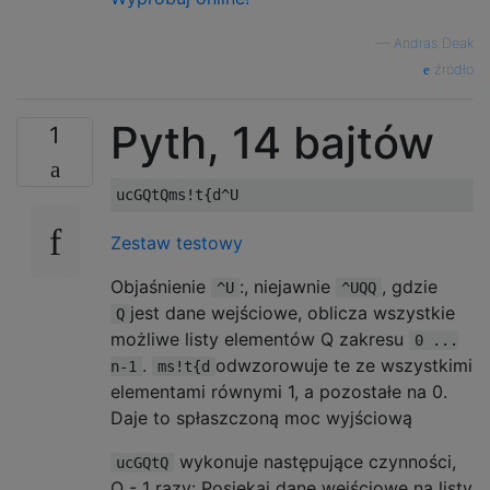
—
Andras Deak
źródło
Pyth, 14 bajtów
1
Zestaw testowy
Objaśnienie
:, niejawnie
, gdzie
^U
^UQQ
jest dane wejściowe, oblicza wszystkie
Q
możliwe listy elementów Q zakresu
0 ...
.
odwzorowuje te ze wszystkimi
n-1
ms!t{d
elementami równymi 1, a pozostałe na 0.
Daje to spłaszczoną moc wyjściową
wykonuje następujące czynności,
ucGQtQ
Q - 1 razy: Posiekaj dane wejściowe na listy