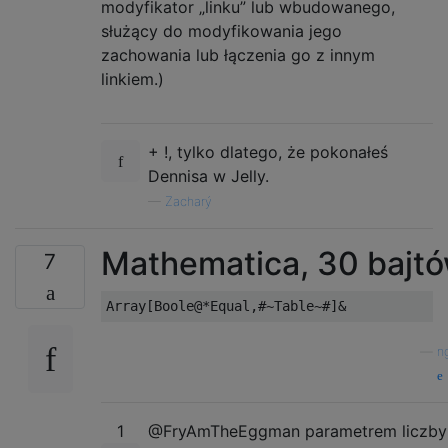
modyfikator „linku” lub wbudowanego,
służący do modyfikowania jego
zachowania lub łączenia go z innym
linkiem.)
+ !, tylko dlatego, że pokonałeś
Dennisa w Jelly.
—
Zacharý
Mathematica, 30 bajt
7
—
n
1
@FryAmTheEggman parametrem liczby