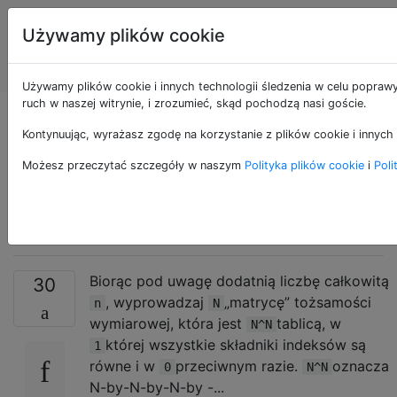
Programowanie
Tagi
Używamy plików cookie
puzzli i Code
Account
Golf
Używamy plików cookie i innych technologii śledzenia w celu poprawy
ruch w naszej witrynie, i zrozumieć, skąd pochodzą nasi goście.
„Matryca”
Kontynuując, wyrażasz zgodę na korzystanie z plików cookie i innych 
tożsamości N-
Możesz przeczytać szczegóły w naszym
Polityka plików cookie
i
Poli
wymiarowej
Biorąc pod uwagę dodatnią liczbę całkowitą
30
, wyprowadzaj
„matrycę” tożsamości
n
N
wymiarowej, która jest
tablicą, w
N^N
której wszystkie składniki indeksów są
1
równe i w
przeciwnym razie.
oznacza
0
N^N
N-by-N-by-N-by -...