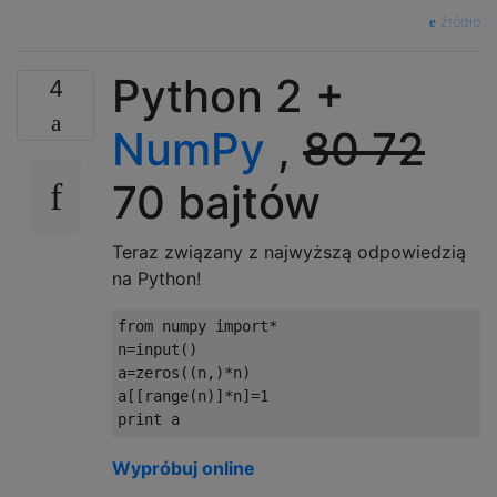
źródło
Python 2 +
4
NumPy
,
80
72
70 bajtów
Teraz związany z najwyższą odpowiedzią
na Python!
from
 numpy 
import
*
n
=
input
()
a
=
zeros
((
n
,)*
n
)
a
[[
range
(
n
)]*
n
]=
1
print
 a
Wypróbuj online