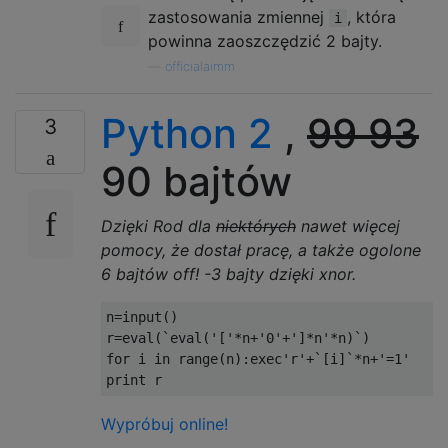
zastosowania zmiennej
, która
i
powinna zaoszczędzić 2 bajty.
—
officialaimm
Python 2
,
99
93
3
90 bajtów
Dzięki Rod dla
niektórych
nawet więcej
pomocy, że dostał pracę, a także ogolone
6 bajtów off! -3 bajty dzięki xnor.
n
=
input
()
r
=
eval
(`
eval
(
'['
*
n
+
'0'
+
']*n'
*
n
)`)
for
 i 
in
 range
(
n
):
exec
'r'
+`[
i
]`*
n
+
'=1'
print
 r
Wypróbuj online!