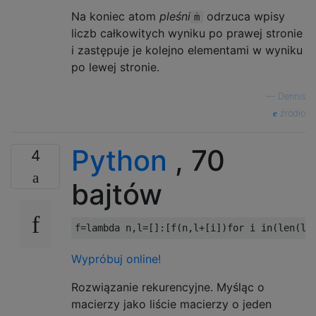
Na koniec atom
pleśni
odrzuca wpisy
ṁ
liczb całkowitych wyniku po prawej stronie
i zastępuje je kolejno elementami w wyniku
po lewej stronie.
—
Dennis
źródło
Python
, 70
4
bajtów
f
=
lambda
 n
,
l
=[]:[
f
(
n
,
l
+[
i
])
for
 i 
in
(
len
(
l
)
Wypróbuj online!
Rozwiązanie rekurencyjne. Myśląc o
macierzy jako liście macierzy o jeden