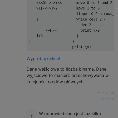
    <<<0[->+>+<<]      move 0 to 1 and 2

    >1[-<+>]>2         move 1 to 0

                       (tape: 0 0 n rows_le
    [                  while cell 2 {

        -                dec 2

        >>4.<<           print \x0

    ]>3                }

]                    }

Wypróbuj online!
Dane wejściowe to liczba binarna. Dane
wyjściowe to macierz przechowywana w
kolejności rzędów głównych.
—
Promień
źródło
W odpowiedziach jest już kilka