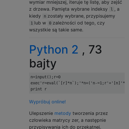
wymiar mniejszej, iteruje tę listę, aby zejść
z drzewa. Pamięta wybrane indeksy
, a
l
kiedy
zostały wybrane, przypisujemy
n
lub w
zależności od tego, czy
1
0
wszystkie są takie same.
Python 2
, 73
bajty
n
=
input
();
r
=
0
exec
'r=eval(`[r]*n`);'
*
n
+(
'n-=1;r'
+
'[n]'
*
n
print
 r
Wypróbuj online!
Ulepszenie
metody
tworzenia przez
człowieka matrycy zer, a następnie
przypisywania ich do przekątnej.