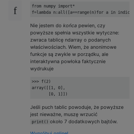
from numpy import*

Nie jestem do
końca
pewien, czy
powyższe spełnia wszystkie wytyczne:
zwraca tablicę ndarray o podanych
właściwościach. Wiem, że anonimowe
funkcje są zwykle w porządku, ale
interaktywna powłoka faktycznie
wydrukuje
>>> f(2)

array([[1, 0],

Jeśli puch tablic powoduje, że powyższe
jest nieważne, muszę wrzucić
około 7 dodatkowych bajtów.
print()
Wypróbuj online!