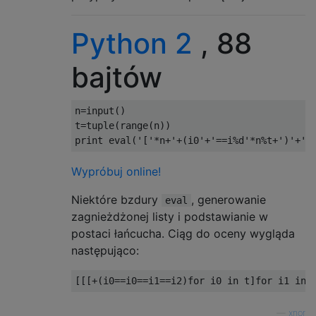
Python 2
, 88
bajtów
n
=
input
()
t
=
tuple
(
range
(
n
))
print
 eval
(
'['
*
n
+
'+(i0'
+
'==i%d'
*
n
%
t
+
')'
+
'f
Wypróbuj online!
Niektóre bzdury
, generowanie
eval
zagnieżdżonej listy i podstawianie w
postaci łańcucha. Ciąg do oceny wygląda
następująco:
[[[+(
i0
==
i0
==
i1
==
i2
)
for
 i0 
in
 t
]
for
 i1 
in
 
—
xnor