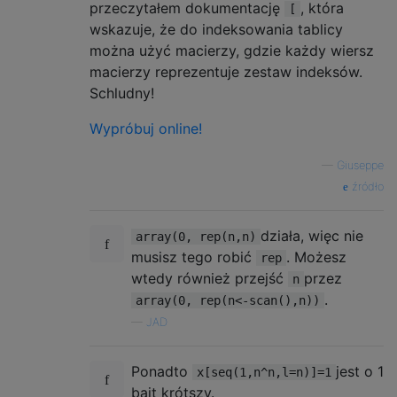
przeczytałem dokumentację
, która
[
wskazuje, że do indeksowania tablicy
można użyć macierzy, gdzie każdy wiersz
macierzy reprezentuje zestaw indeksów.
Schludny!
Wypróbuj online!
—
Giuseppe
źródło
działa, więc nie
array(0, rep(n,n)
musisz tego robić
. Możesz
rep
wtedy również przejść
przez
n
.
array(0, rep(n<-scan(),n))
—
JAD
Ponadto
jest o 1
x[seq(1,n^n,l=n)]=1
bajt krótszy.