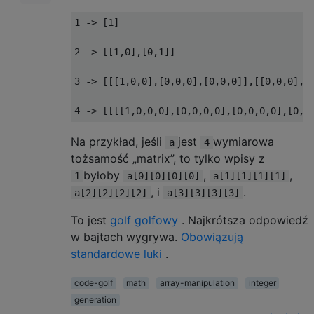
1 -> [1]

2 -> [[1,0],[0,1]]

3 -> [[[1,0,0],[0,0,0],[0,0,0]],[[0,0,0],[0
Na przykład, jeśli
jest
wymiarowa
a
4
tożsamość „matrix”, to tylko wpisy z
byłoby
,
,
1
a[0][0][0][0]
a[1][1][1][1]
, i
.
a[2][2][2][2]
a[3][3][3][3]
To jest
golf golfowy
. Najkrótsza odpowiedź
w bajtach wygrywa.
Obowiązują
standardowe luki
.
code-golf
math
array-manipulation
integer
generation