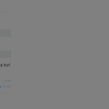
ą być
—
James
źródło