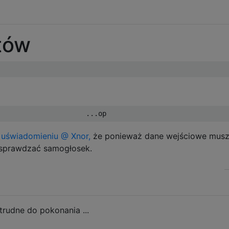
jtów
i
uświadomieniu @ Xnor,
że ponieważ dane wejściowe musz
 sprawdzać samogłosek.
trudne do pokonania ...