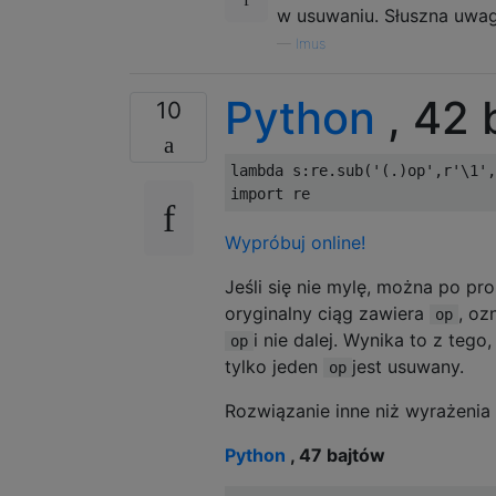
w usuwaniu. Słuszna uwag
—
Imus
Python
, 42 
10
lambda
 s
:
re
.
sub
(
'(.)op'
,
r
'\1'
,
import
 re
Wypróbuj online!
Jeśli się nie mylę, można po pr
oryginalny ciąg zawiera
, oz
op
i nie dalej. Wynika to z teg
op
tylko jeden
jest usuwany.
op
Rozwiązanie inne niż wyrażenia 
Python
, 47 bajtów