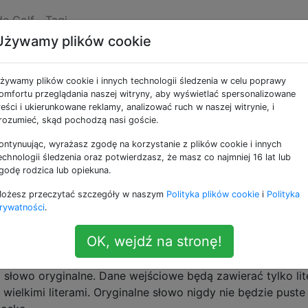
de Golf
Tagi
Używamy plików cookie
opfop
żywamy plików cookie i innych technologii śledzenia w celu poprawy
omfortu przeglądania naszej witryny, aby wyświetlać spersonalizowane
reści i ukierunkowane reklamy, analizować ruch w naszej witrynie, i
ification
rozumieć, skąd pochodzą nasi goście.
ontynuując, wyrażasz zgodę na korzystanie z plików cookie i innych
t tworzony przez zastosowanie następującego procesu do
echnologii śledzenia oraz potwierdzasz, że masz co najmniej 16 lat lub
godę rodzica lub opiekuna.
głosce. Tak się
staje
.
Code
Copodope
ożesz przeczytać szczegóły w naszym
Polityka plików cookie
i
Polityka
rywatności
.
ego wyzwania
zawsze jest spółgłoską.
y
OK, wejdź na stronę!
działanie opresji
słowo oryginalne. Dane wejściowe będą zawierać tylko lit
wielkimi literami. Oryginalne słowo nigdy nie będzie puste 