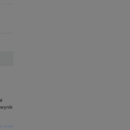
ał
 wynik
in Ender