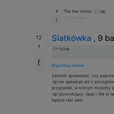
4
The hex dump:
...op
—
Rozśmiesza
Siatkówka
, 9 b
12
(?!\G)op

Wypróbuj online!
Zamiast sprawdzać, czy poprzed
nie sąsiaduje ani z początk
op
przypadek, w którym możemy 
(powodujący
) Ale w 
op
opop
będzie taki sam.