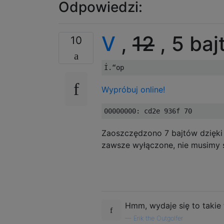
Odpowiedzi:
V
,
12
, 5 ba
10
Wypróbuj online!
Zaoszczędzono 7 bajtów dzięk
zawsze wyłączone, nie musimy
Hmm, wydaje się to takie 
—
Erik the Outgolfer