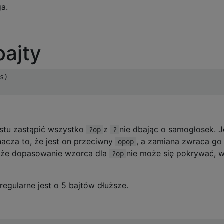
a.
bajty
s
)
ostu zastąpić wszystko
z
nie dbając o samogłosek. Je
?op
?
nacza to, że jest on przeciwny
, a zamiana zwraca go
opop
o, że dopasowanie wzorca dla
nie może się pokrywać, w
?op
regularne jest o 5 bajtów dłuższe.