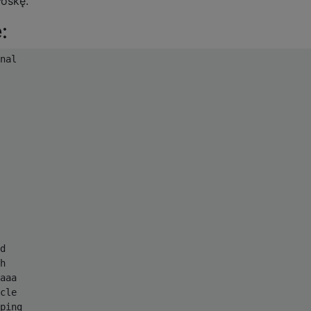
oskę.
:
nal 

d

h

aaa

cle

ping
