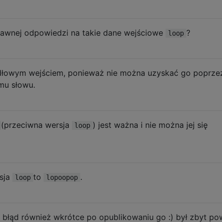
rawnej odpowiedzi na takie dane wejściowe
?
loop
idłowym wejściem, ponieważ nie można uzyskać go poprze
mu słowu.
(przeciwna wersja
) jest ważna i nie można jej się
loop
rsja
to
.
loop
lopoopop
j błąd również wkrótce po opublikowaniu go :) był zbyt po