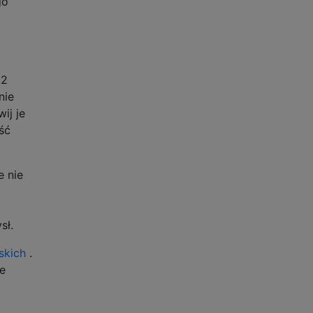
go
 2
nie
ij je
ść
 nie
sł.
skich
.
ie