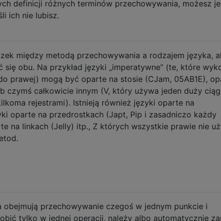
ych definicji różnych terminów przechowywania, możesz je
i ich nie lubisz.
wiązek między metodą przechowywania a rodzajem języka, a
ć się obu. Na przykład języki „imperatywne” (te, które wyk
j do prawej) mogą być oparte na stosie (CJam, 05AB1E), op
ub czymś całkowicie innym (V, który używa jeden duży cią
lkoma rejestrami). Istnieją również języki oparte na
yki oparte na przedrostkach (Japt, Pip i zasadniczo każdy
te na linkach (Jelly) itp., Z których wszystkie prawie nie u
etod.
 obejmują przechowywanie czegoś w jednym punkcie i
robić tylko w jednej operacji, należy albo automatycznie za