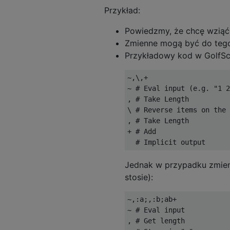
Przykład:
Powiedzmy, że chcę wziąć 
Zmienne mogą być do tego
Przykładowy kod w GolfScr
~,\,+

~ # Eval input (e.g. "1 2
, # Take Length

\ # Reverse items on the 
, # Take Length

+ # Add

Jednak w przypadku zmienn
stosie):
~,:a;,:b;ab+

~ # Eval input

, # Get length
