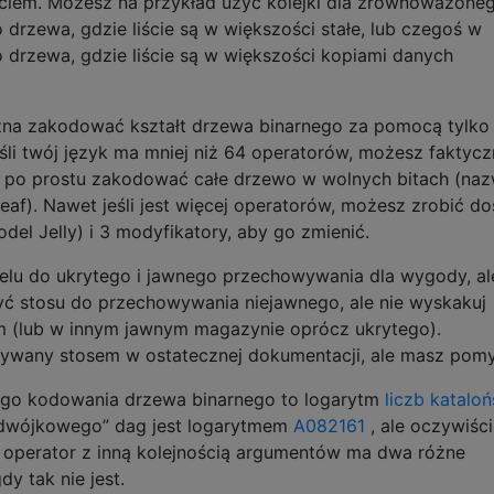
iem. Możesz na przykład użyć kolejki dla zrównoważone
 drzewa, gdzie liście są w większości stałe, lub czegoś w
o drzewa, gdzie liście są w większości kopiami danych
żna zakodować kształt drzewa binarnego za pomocą tylko
eśli twój język ma mniej niż 64 operatorów, możesz faktycz
 po prostu zakodować całe drzewo w wolnych bitach (nazw
leaf). Nawet jeśli jest więcej operatorów, możesz zrobić do
el Jelly) i 3 modyfikatory, aby go zmienić.
u do ukrytego i jawnego przechowywania dla wygody, ale
ć stosu do przechowywania niejawnego, ale nie wyskakuj
 (lub w innym jawnym magazynie oprócz ukrytego).
ywany stosem w ostatecznej dokumentacji, ale masz pomy
nego kodowania drzewa binarnego to logarytm
liczb kataloń
„dwójkowego” dag jest logarytmem
A082161
, ale oczywiśc
e operator z inną kolejnością argumentów ma dwa różne
dy tak nie jest.