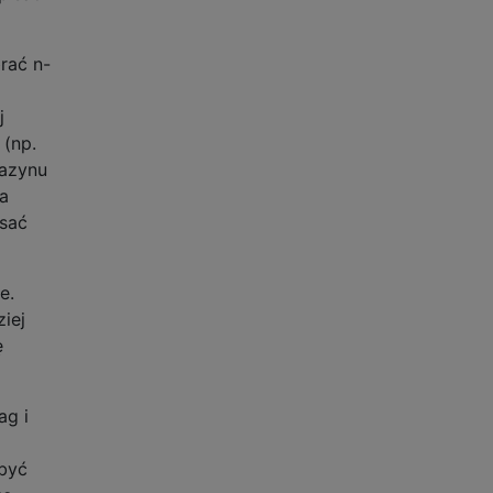
rać n-
j
 (np.
gazynu
na
isać
e.
iej
ę
ag i
 być