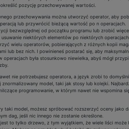
i określić pozycję przechowywanej wartości.
wnego przechowywania można utworzyć operator, aby pob
operacją lub przywrócić bieżącą wartość po n operacjach.
ycji bezwzględnej od początku programu lub zrobić więce
e usuwanie niektórych elementów po niektórych operacjach
rzyć wielu operatorów, pobierających z różnych kopii ma
mi lub bez nich. I powinieneś postarać się, aby maksymal
 w operacjach była stosunkowo niewielka, abyś mógł przyp
zby.
wet nie potrzebujesz operatora, a język zrobi to domyślni
znormalizowany model, taki jak stosy lub kolejki. Najbardz
milczące programowanie, w którym nawet nie wspomina si
wy taki model, możesz spróbować rozszerzyć oceny jako d
 dag, jeśli nic innego nie zostanie określone.
st to tylko drzewo, z tym wyjątkiem, że wiele liści może