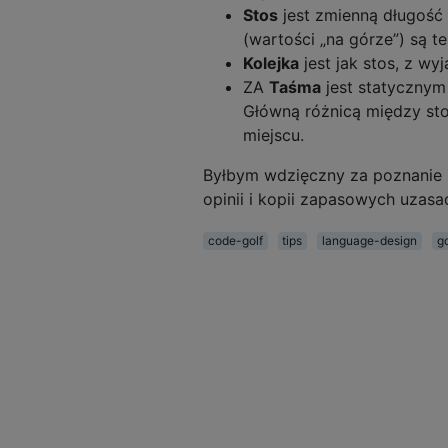
Stos
jest zmienną długość 
(wartości „na górze”) są te
Kolejka
jest jak stos, z wy
ZA
Taśma
jest statycznym 
Główną różnicą między sto
miejscu.
Byłbym wdzięczny za poznanie za
opinii i kopii zapasowych uzasa
code-golf
tips
language-design
g