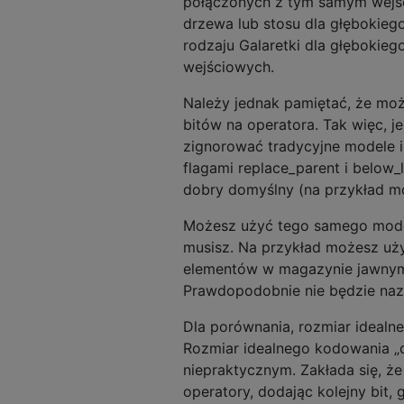
połączonych z tym samym wejśc
drzewa lub stosu dla głębokiego
rodzaju Galaretki dla głębokieg
wejściowych.
Należy jednak pamiętać, że mo
bitów na operatora. Tak więc, j
zignorować tradycyjne modele i
flagami replace_parent i below_
dobry domyślny (na przykład mod
Możesz użyć tego samego model
musisz. Na przykład możesz uży
elementów w magazynie jawnym
Prawdopodobnie nie będzie naz
Dla porównania, rozmiar ideal
Rozmiar idealnego kodowania 
niepraktycznym. Zakłada się, ż
operatory, dodając kolejny bit, g