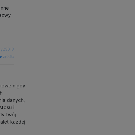
inne
nazwy
my23013
źródło
ciowe nigdy
ch
nia danych,
stosu i
dy twój
alet każdej