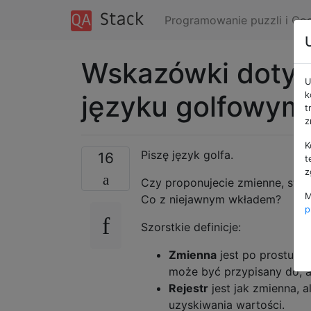
Programowanie puzzli i Co
Wskazówki doty
U
języku golfowym
k
t
z
K
Piszę język golfa.
16
t
z
Czy proponujecie zmienne, stos
M
Co z niejawnym wkładem?
p
Szorstkie definicje:
Zmienna
jest po prostu na
może być przypisany do, a
Rejestr
jest jak zmienna, a
uzyskiwania wartości.