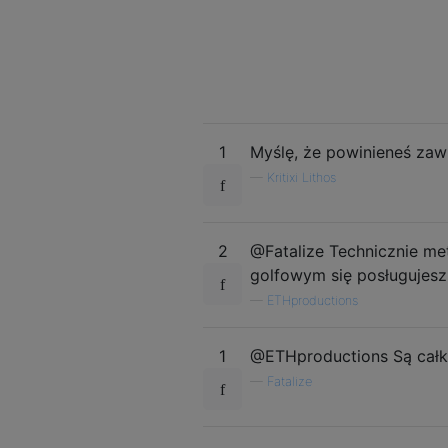
1
Myślę, że powinieneś zaw
—
Kritixi Lithos
2
@Fatalize Technicznie me
golfowym się posługujesz
—
ETHproductions
1
@ETHproductions Są całk
—
Fatalize