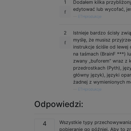
1
Dodałem kilka przybliżon
edytować lub wycofać, jeśl
—
ETHprodukcje
2
Istnieje bardzo ścisły z
myślę, że musisz przyjrze
instrukcje ściśle od lewe
na taśmach (BrainF ***) l
zwany „buforem” wraz z ki
przedrostkach (Pyth), jęz
główny język), języki opar
żadnej z wymienionych m
—
ETHprodukcje
Odpowiedzi:
Wszystkie typy przechowywania
4
pobieranie go później. Aby to z