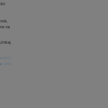
ści
nnik.
ane na
Unikaj
mer5000
źródło