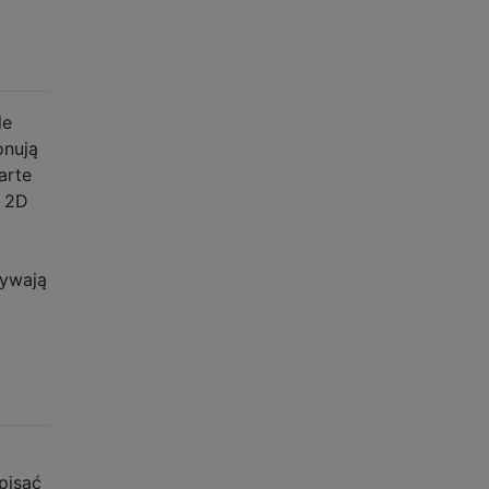
le
onują
arte
g 2D
żywają
pisać