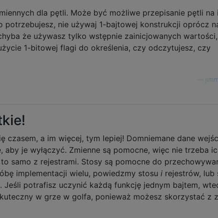
iennych dla pętli. Może być możliwe przepisanie pętli na 
o potrzebujesz, nie używaj 1-bajtowej konstrukcji oprócz 
 chyba że używasz tylko wstępnie zainicjowanych wartości,
życie 1-bitowej flagi do określenia, czy odczytujesz, czy
—
jim
kie!
się czasem, a im więcej, tym lepiej! Domniemane dane wejś
, aby je wyłączyć. Zmienne są pomocne, więc nie trzeba i
; to samo z rejestrami. Stosy są pomocne do przechowywa
róbę implementacji wielu, powiedzmy stosu
i
rejestrów, lub 
t. Jeśli potrafisz uczynić każdą funkcję jednym bajtem, wte
kuteczny w grze w golfa, ponieważ możesz skorzystać z z