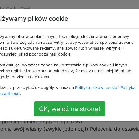
de Golf
Tagi
Używamy plików cookie
czące przechowywania
żywamy plików cookie i innych technologii śledzenia w celu poprawy
omfortu przeglądania naszej witryny, aby wyświetlać spersonalizowane
reści i ukierunkowane reklamy, analizować ruch w naszej witrynie, i
rozumieć, skąd pochodzą nasi goście.
ontynuując, wyrażasz zgodę na korzystanie z plików cookie i innych
echnologii śledzenia oraz potwierdzasz, że masz co najmniej 16 lat lub
godę rodzica lub opiekuna.
 (y), taśmy, rejestry itp. Do przechowywania w języku gol
ożesz przeczytać szczegóły w naszym
Polityka plików cookie
i
Polityka
rywatności
.
OK, wejdź na stronę!
zwa (zwykle jeden znak długo w językach golfa), że warto
 później pobierane przez tą nazwą.
le ma swój własny (zwykle jeden bajt) Polecenia do ustawia