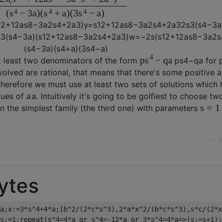
4
4
4
(
−
3
a
)
(
+
a
)
(
3
−
a
)
s
s
s
12
+
12
a
s
8
−
3
a
2
s
4
+
2
a
3
)
y
=
s
12
+
12
a
s
8
−
3
a
2
s
4
+
2
a
3
2
s
3
(
s
4
−
3
a
s
3
(
s
4
−
3
a
)
(
s
12
+
12
a
s
8
−
3
a
2
s
4
+
2
a
3
)
w
=
−
2
s
(
s
12
+
12
a
s
8
−
3
a
2
s
(
s
4
−
3
a
)
(
s
4
+
a
)
(
3
s
4
−
a
)
4
p
−
q
a
s
t least two denominators of the form
p
s
4
−
q
a
for 
a
involved are rational, that means that there's some positive
Therefore we must use at least two sets of solutions which
a
alues of
a
. Intuitively it's going to be golfiest to choose tw
s
=
1
n the simplest family (the third one) with parameters
—
P
ytes
a;x:=3*s^4+4*a;[b^2/(2*c*s^3),2*a*x^2/(b*c*s^3),s*c/(2*x