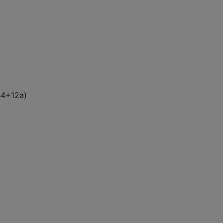
s
4
+
12
a
)