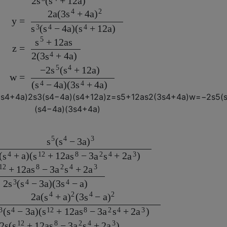
2
(
+
12
a
)
s
s
4
2
2
a
(
3
+
4
a
s
)
y
=
3
4
4
(
−
4
a
)
(
+
12
a
)
s
s
s
5
+
12
a
s
s
z
=
4
2
(
3
+
4
a
)
s
5
4
−
2
(
+
12
a
)
s
s
w
=
4
4
(
−
4
a
)
(
3
+
4
a
)
s
s
3
s
4
+
4
a
)
2
s
3
(
s
4
−
4
a
)
(
s
4
+
12
a
)
z
=
s
5
+
12
a
s
2
(
3
s
4
+
4
a
)
w
=
−
2
s
5
(
(
s
4
−
4
a
)
(
3
s
4
+
4
a
)
5
4
3
(
−
3
a
s
s
)
4
12
8
2
4
3
(
+
a
)
(
+
12
a
−
3
+
2
)
s
s
s
a
s
a
12
8
2
4
3
+
12
a
−
3
+
2
s
a
s
a
3
4
4
2
(
−
3
a
)
(
3
−
a
)
s
s
s
4
2
4
2
2
a
(
+
a
(
3
−
a
s
)
s
)
3
4
12
8
2
4
3
(
−
3
a
)
(
+
12
a
−
3
+
2
)
s
s
s
a
s
a
12
8
2
4
3
2
s
(
+
12
a
−
3
+
2
)
s
s
a
s
a