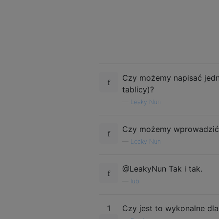
Czy możemy napisać jedn
tablicy)?
—
Leaky Nun
Czy możemy wprowadzić li
—
Leaky Nun
@LeakyNun Tak i tak.
—
lub
1
Czy jest to wykonalne d