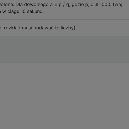
olone. Dla dowolnego a = p / q, gdzie p, q ≤ 1000, twój
 w ciągu 10 sekund.
ój rozkład musi podawać te liczby):