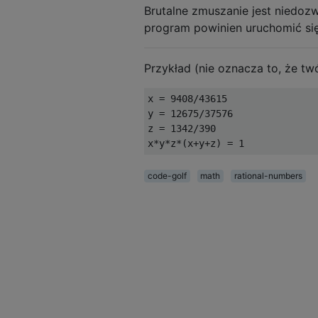
Brutalne zmuszanie jest niedozw
program powinien uruchomić się
Przykład (nie oznacza to, że tw
x = 9408/43615

y = 12675/37576

z = 1342/390

code-golf
math
rational-numbers