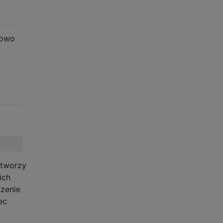
łowo
 tworzy
ich
zenie
ec