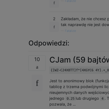
—
Fatalize
2
Zakładam, że nie chcesz 
tak naprawdę nie jest d
—
Fatalize
Odpowiedzi:
CJam (59 bajtó
10
Jest to anonimowy blok (funkcja
tablicę z trzema podwójnymi li
nieujemnych danych wejściowyc
jednego
lub drugiego
. 
0.25
4
pozwala, że ...