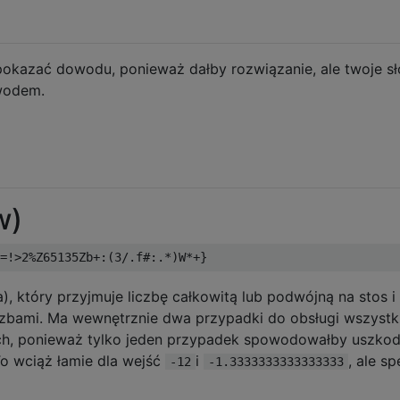
pokazać dowodu, ponieważ dałby rozwiązanie, ale twoje s
owodem.
w)
), który przyjmuje liczbę całkowitą lub podwójną na stos i
czbami. Ma wewnętrznie dwa przypadki do obsługi wszystk
h, ponieważ tylko jeden przypadek spowodowałby uszkod
To wciąż łamie dla wejść
i
, ale sp
-12
-1.3333333333333333