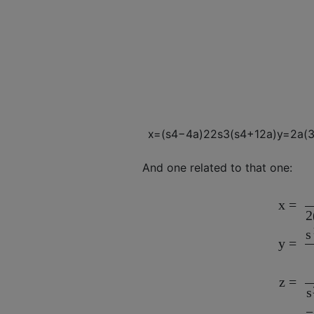
x
=
(
s
4
−
4
a
)
2
2
s
3
(
s
4
+
12
a
)
y
=
2
a
(
And one related to that one:
x
=
2
s
y
=
z
=
s
−