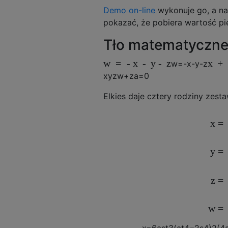
Demo on-line
wykonuje go, a nas
pokazać, że pobiera wartość pi
Tło matematyczn
w
=
-
x
-
y
-
z
x
+
w
=
-
x
-
y
-
z
x
y
z
w
+
za
=
0
Elkies daje cztery rodziny zest
=
x
=
y
=
z
=
w