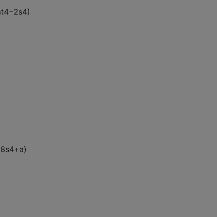
a
t
4
−
2
s
4
)
(
8
s
4
+
a
)
)