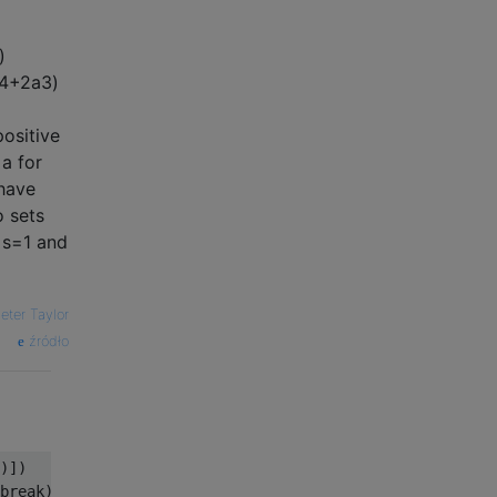
)
4
+
2
a
3
)
positive
a
for
 have
o sets
s
=
1
and
eter Taylor
źródło
)])
