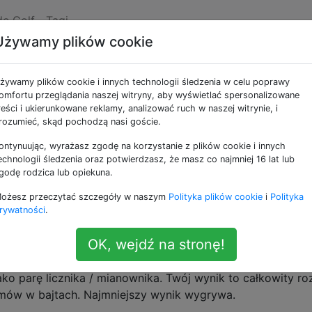
de Golf
Tagi
Używamy plików cookie
d a = xyz (x + y + z)
żywamy plików cookie i innych technologii śledzenia w celu poprawy
omfortu przeglądania naszej witryny, aby wyświetlać spersonalizowane
reści i ukierunkowane reklamy, analizować ruch w naszej witrynie, i
takie, że dla każdego racjonalnego
wszystkie funkcj
rozumieć, skąd pochodzą nasi goście.
a)
a
. Możesz założyć ≥
)*y(a)*z(a)*(x(a) + y(a) + z(a)) == a
ontynuując, wyrażasz zgodę na korzystanie z plików cookie i innych
echnologii śledzenia oraz potwierdzasz, że masz co najmniej 16 lat lub
 typów ani operacji w swoim programie, o ile twój progra
godę rodzica lub opiekuna.
 Np. Jeśli użyjesz pierwiastka kwadratowego w swojej
ożesz przeczytać szczegóły w naszym
Polityka plików cookie
i
Polityka
 jego argumentem jest zawsze kwadrat liczby wymiernej.
rywatności
.
kcje x, y, z lub zamiast tego napisać trzy programy, jeśli
OK, wejdź na stronę!
tnieją w twoim języku. Alternatywnie możesz napisać pojedy
trzy liczby x, y, z. Wreszcie, jeśli wolisz, możesz wprowad
ko parę licznika / mianownika. Twój wynik to całkowity ro
ramów w bajtach. Najmniejszy wynik wygrywa.