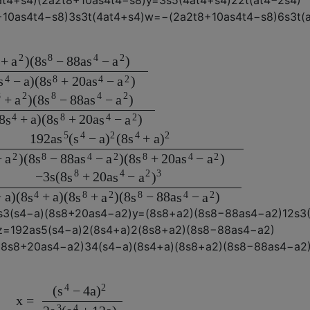
a
t
4
+
s
4
)
(
2
a
2
t
8
+
10
a
s
4
t
4
−
s
8
)
y
=
3
s
5
(
4
a
t
4
+
s
4
)
2
2
t
(
a
t
4
−
2
s
4
)
+
10
a
s
4
t
4
−
s
8
)
3
s
3
t
(
4
a
t
4
+
s
4
)
w
=
−
(
2
a
2
t
8
+
10
a
s
4
t
4
−
s
8
)
6
s
3
t
(
2
8
4
2
+
)
(
8
−
88
a
−
)
a
s
s
a
4
8
4
2
−
a
)
(
8
+
20
a
−
)
s
s
s
a
8
2
8
4
2
+
)
(
8
−
88
a
−
)
a
s
s
a
4
8
4
2
8
+
a
)
(
8
+
20
a
−
)
s
s
s
a
5
4
2
4
2
192
a
(
−
a
(
8
+
a
s
s
)
s
)
2
8
4
2
8
4
2
+
)
(
8
−
88
a
−
)
(
8
+
20
a
−
)
a
s
s
a
s
s
a
8
4
2
3
−
3
s
(
8
+
20
a
−
s
s
a
)
4
8
2
8
4
2
−
a
)
(
8
+
a
)
(
8
+
)
(
8
−
88
a
−
)
s
s
a
s
s
a
s
3
(
s
4
−
a
)
(
8
s
8
+
20
a
s
4
−
a
2
)
y
=
(
8
s
8
+
a
2
)
(
8
s
8
−
88
a
s
4
−
a
2
)
12
s
3
z
=
192
a
s
5
(
s
4
−
a
)
2
(
8
s
4
+
a
)
2
(
8
s
8
+
a
2
)
(
8
s
8
−
88
a
s
4
−
a
2
)
(
8
s
8
+
20
a
s
4
−
a
2
)
3
4
(
s
4
−
a
)
(
8
s
4
+
a
)
(
8
s
8
+
a
2
)
(
8
s
8
−
88
a
s
4
−
a
2
4
2
(
−
4
a
s
)
x
=
3
4