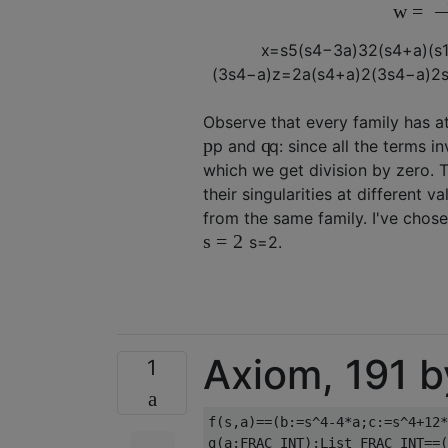
w
=
x
=
s
5
(
s
4
−
3
a
)
3
2
(
s
4
+
a
)
(
s
(
3
s
4
−
a
)
z
=
2
a
(
s
4
+
a
)
2
(
3
s
4
−
a
)
2
Observe that every family has a
p
q
p
and
q
: since all the terms 
which we get division by zero. 
their singularities at different v
from the same family. I've chose
s
=
2
s
=
2
.
Axiom, 191 b
1
f(s,a)==(b:=s^4-4*a;c:=s^4+12*