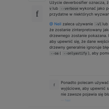
Użycie deverbosifier oznacza, ż
lub
wykonać jako pe
v
--verbose
przydatne w niektórych wyzwani
@ Neil
zaleca używanie
lu
-vl
że ​​zostanie zinterpretowany j
drzewnego zostanie pokazana. 
aby upewnić się, że dane wejśc
drzewny generalnie ignoruje błę
(
), aby pom
--oa
--onlyastify
Ponadto polecam używa
wyjściowe, aby upewnić s
nie zawsze pojawia się błą
—
Neil