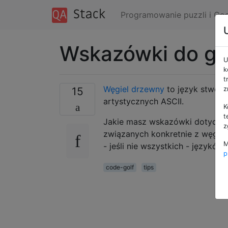
Programowanie puzzli i Co
Wskazówki do gr
U
k
t
Węgiel drzewny
to język stworz
15
z
artystycznych ASCII.
K
t
Jakie masz wskazówki dotyczą
z
związanych konkretnie z węgle
M
- jeśli nie wszystkich - języków.
p
code-golf
tips