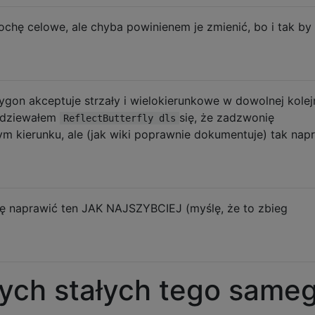
ochę celowe, ale chyba powinienem je zmienić, bo i tak by 
olygon akceptuje strzały i wielokierunkowe w dowolnej kolej
podziewałem
się, że zadzwonię
ReflectButterfly dls
m kierunku, ale (jak wiki poprawnie dokumentuje) tak na
się naprawić ten JAK NAJSZYBCIEJ (myślę, że to zbieg
nych stałych tego same