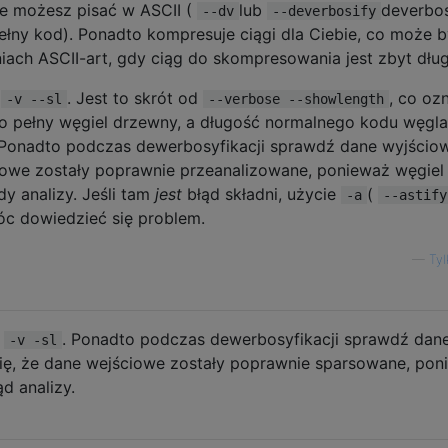
e ​​możesz pisać w ASCII (
lub
deverbos
--dv
--deverbosify
łny kod). Ponadto kompresuje ciągi dla Ciebie, co może 
ach ASCII-art, gdy ciąg do skompresowania jest zbyt dług
b
. Jest to skrót od
, co oz
-v --sl
--verbose --showlength
ako pełny węgiel drzewny, a długość normalnego kodu węgla
Ponadto podczas dewerbosyfikacji sprawdź dane wyjścio
iowe zostały poprawnie przeanalizowane, ponieważ węgiel
dy analizy. Jeśli tam
jest
błąd składni, użycie
(
-a
--astify
óc dowiedzieć się problem.
—
Tyl
ć
. Ponadto podczas dewerbosyfikacji sprawdź dan
-v -sl
ię, że dane wejściowe zostały poprawnie sparsowane, pon
d analizy.