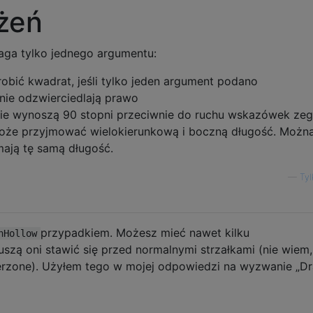
żeń
aga tylko jednego argumentu:
robić kwadrat, jeśli tylko jeden argument podano
nie odzwierciedlają prawo
ie wynoszą 90 stopni przeciwnie do ruchu wskazówek zeg
oże przyjmować wielokierunkową i boczną długość. Możn
 mają tę samą długość.
—
Tyl
przypadkiem. Możesz mieć nawet kilku
nHollow
szą oni stawić się przed normalnymi strzałkami (nie wiem,
ierzone). Użyłem tego w mojej odpowiedzi na wyzwanie „D