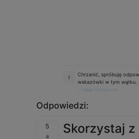
Chrzanić, spróbuję odpo
wskazówki w tym wątku.
—
Magic Octopus Urn
Odpowiedzi:
Skorzystaj z
5