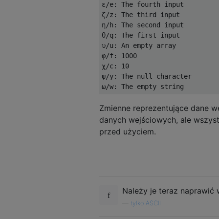
ε/e: The fourth input

ζ/z: The third input

η/h: The second input

θ/q: The first input

υ/u: An empty array

φ/f: 1000

χ/c: 10

ψ/y: The null character

Zmienne reprezentujące dane wej
danych wejściowych, ale wszyst
przed użyciem.
Należy je teraz naprawić 
—
tylko ASCII