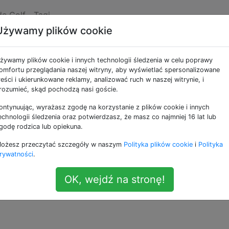
de Golf
Tagi
Używamy plików cookie
y w węgiel drzewny
żywamy plików cookie i innych technologii śledzenia w celu poprawy
omfortu przeglądania naszej witryny, aby wyświetlać spersonalizowane
reści i ukierunkowane reklamy, analizować ruch w naszej witrynie, i
ony przez ASCII i DLosc, który specjalizuje się w wyzwani
rozumieć, skąd pochodzą nasi goście.
ontynuując, wyrażasz zgodę na korzystanie z plików cookie i innych
echnologii śledzenia oraz potwierdzasz, że masz co najmniej 16 lat lub
ce gry w golfa w Charcoal? Oczywiście szukam wskazówe
godę rodzica lub opiekuna.
m drzewnym, a nie tych, które można zastosować do więks
ożesz przeczytać szczegóły w naszym
Polityka plików cookie
i
Polityka
rywatności
.
OK, wejdź na stronę!