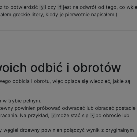
z to potwierdzić
i czy
jest na odwrót od tego, co wkl
y
f
łem greckie litery, kiedy je pierwotnie napisałem.)
oich odbić i obrotów
ego odbicia i obrotu, więc opłaca się wiedzieć, jakie są
:
a w trybie pełnym.
drzewny powinien próbować odwracać lub obracać postacie
bracania. Na przykład,
może stać się
po obrocie lub
/
\
y węgiel drzewny powinien połączyć wynik z oryginalnym