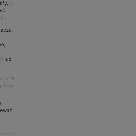
ify,
-
być
i.
nacza,
we,
) lub
ko ASCII
źródło
e
ieważ