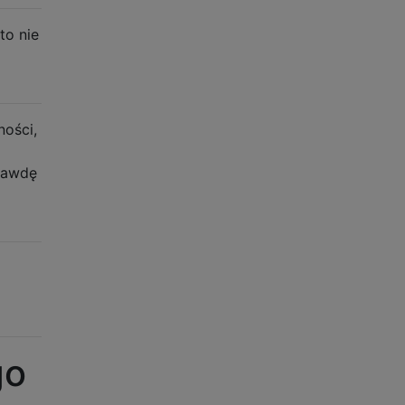
to nie
ności,
prawdę
go