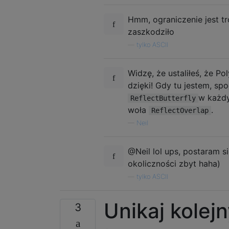
Hmm, ograniczenie jest tr
zaszkodziło
—
tylko ASCII
Widzę, że ustaliłeś, że P
dzięki! Gdy tu jestem, s
w każdy
ReflectButterfly
woła
.
ReflectOverlap
—
Neil
@Neil lol ups, postaram 
okoliczności zbyt haha)
—
tylko ASCII
Unikaj kolej
3