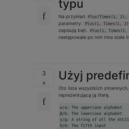
typu
Na przykład
Plus(Times(i, 2),
parametry:
Plus(1, Times(i, 2)
zapisują bajt.
Plus(1, Times(2,
następowała po nim inna stała l
Użyj predef
3
Oto lista wszystkich zmiennych,
reprezentującą ją literę.
α/a: The uppercase alphabet

β/b: The lowercase alphabet

γ/g: A string of all the ASCII
δ/d: The fifth input
