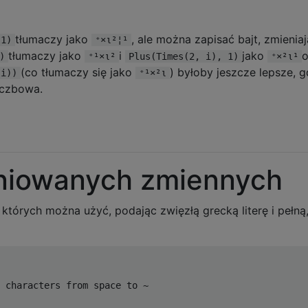
tłumaczy jako
, ale można zapisać bajt, zmienia
 1)
⁺×ι²¦¹
tłumaczy jako
i
jako
)
⁺¹×ι²
Plus(Times(2, i), 1)
⁺×²ι¹
(co tłumaczy się jako
) byłoby jeszcze lepsze, 
 i))
⁺¹×²ι
iczbowa.
iniowanych zmiennych
 których można użyć, podając zwięzłą grecką literę i pełną
 characters from space to ~
