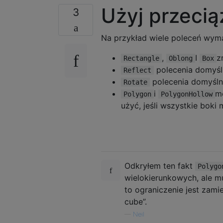
Użyj przecią
3
Na przykład wiele poleceń wym
,
I
z
Rectangle
Oblong
Box
polecenia domyśl
Reflect
polecenia domyśln
Rotate
i
m
Polygon
PolygonHollow
użyć, jeśli wszystkie boki
Odkryłem ten fakt
Polygo
wielokierunkowych, ale mu
to ograniczenie jest zam
cube”.
—
Neil