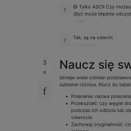
@ Tylko ASCII Czy możes
(Być może błędnie odczyta
—
Neil
Tak, są na odwrót
—
tylko ASCII
Naucz się sw
3
Istnieje wiele odmian podstawow
subtelne różnice. Klucz do tabel
Polecenie: nazwa poleceni
Przekształć: czy węgiel 
podczas ich odbicia lub o
odwrocie.
Zachowaj oryginalność: cz