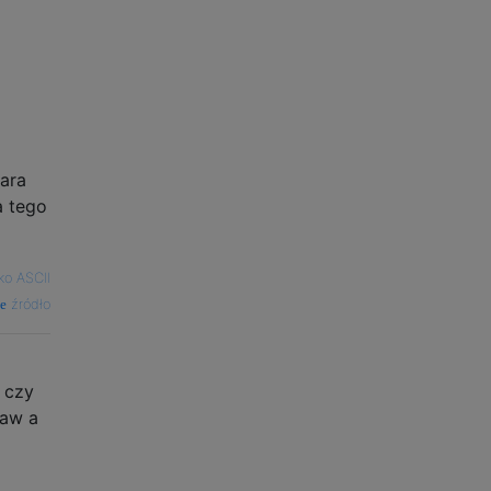
ara
a tego
ko ASCII
źródło
 czy
raw a