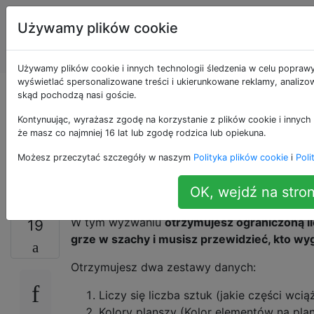
Programowanie
Tagi
Używamy plików cookie
puzzli i Code
Account
Golf
Używamy plików cookie i innych technologii śledzenia w celu poprawy
wyświetlać spersonalizowane treści i ukierunkowane reklamy, analizow
Analiza szachowa z
skąd pochodzą nasi goście.
Kontynuując, wyrażasz zgodę na korzystanie z plików cookie i innych 
ograniczonymi
że masz co najmniej 16 lat lub zgodę rodzica lub opiekuna.
Możesz przeczytać szczegóły w naszym
Polityka plików cookie
i
Poli
informacjami
OK, wejdź na stron
W tym wyzwaniu
otrzymujesz ograniczoną il
19
grze w szachy i musisz przewidzieć, kto wyg
Otrzymujesz dwa zestawy danych:
Liczy się liczba sztuk (jakie części wcią
Kolory planszy (Kolor elementów na pla