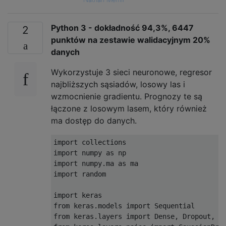
y_test, y_train = y[:i], y[i:]

Python 3 - dokładność 94,3%, 6447
model = Sequential()

2
model.add(Dense(512, activation='relu', inp
punktów na zestawie walidacyjnym 20%
model.add(GaussianDropout(0.5))

danych
model.add(Dense(512, activation='relu'))

model.add(GaussianDropout(0.5))

Wykorzystuje 3 sieci neuronowe, regresor
model.add(Dense(512, activation='relu'))

najbliższych sąsiadów, losowy las i
model.add(GaussianDropout(0.5))

wzmocnienie gradientu. Prognozy te są
model.add(Dense(1, activation='sigmoid'))

łączone z losowym lasem, który również
ma dostęp do danych.
model.compile(loss='mean_squared_error', op
import collections

use_all_data = False

import numpy as np

import numpy.ma as ma

x_valid, y_valid = x_test, y_test

import random

if use_all_data:

import keras

    x_train, y_train = x_test, y_test = x, 
from keras.models import Sequential

    validation_data=None

from keras.layers import Dense, Dropout, Ba
else:
