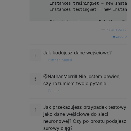
        Instances trainingSet = new Instanc
        Instances testingSet = new Instanc
        Classifier mlp = new MultilayerPerc
        ((MultilayerPerceptron) mlp).setHid
—
Fatalizować
        ((MultilayerPerceptron) mlp).setTra
źródło
        ((MultilayerPerceptron) mlp).setLea
        ((MultilayerPerceptron) mlp).setMom
Jak kodujesz dane wejściowe?
—
Nathan Merrill
        try {

            // Training phase

@NathanMerrill Nie jestem pewien,
            mlp.buildClassifier(trainingSet
czy rozumiem twoje pytanie
            // Test phase

            System.out.println("### CHALLEN
—
Fatalize
            Evaluation test = new Evaluatio
            test.evaluateModel(mlp, instanc
Jak przekazujesz przypadek testowy
            System.out.println(test.toSumma
jako dane wejściowe do sieci
            System.out.println();

            System.out.println("### TEST SE
neuronowej? Czy po prostu podajesz
            Evaluation test2 = new Evaluati
surowy ciąg?