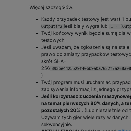
Więcej szczegółów:
Każdy przypadek testowy jest wart 1 pu
jeśli biały wygra lub
Output)^2
1 - (Out
Twój końcowy wynik będzie sumą dla w
testowych.
Jeśli uważam, że zgłoszenia są na stał
prawo do zmiany przypadków testowych. 
skrót SHA-
256
893be4425529f40bb9a0a7632f7a268a08
)
Twój program musi uruchamiać przypadki
zapisywania informacji z jednego przy
Jeśli korzystasz z uczenia maszynowe
na temat pierwszych 80% danych, a t
pozostałych 20%
. (Lub niezależnie od t
Używam tych gier wiele razy w danych,
sekwencyjnie.