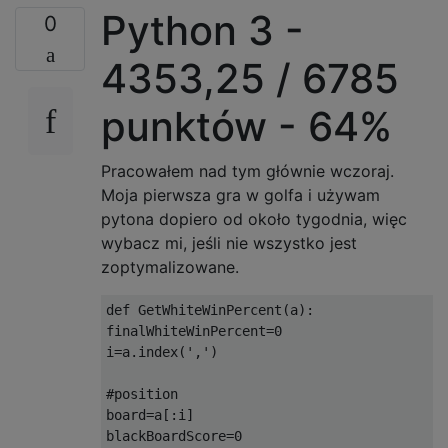
    white_board = board > 0

Python 3 -
0
    black_board = board < 0

    counts = [white_counts, black_counts]

4353,25 / 6785
    for i, c in enumerate(counts):

        n = c.shape[0]

punktów - 64%
        counts[i] = np.tile(c, 64).reshape(
    features = np.concatenate([white_board,
    conv_x.append(features)

Pracowałem nad tym głównie wczoraj.
conv_x = np.array(conv_x)

Moja pierwsza gra w golfa i używam
x = np.array([np.concatenate(xi) for xi in 
pytona dopiero od około tygodnia, więc
s = x.std(axis=0)

u = x.mean(axis=0)

wybacz mi, jeśli nie wszystko jest
nz = s != 0

zoptymalizowane.
x = x[:,nz]

u = u[nz]

def GetWhiteWinPercent(a):

s = s[nz]

finalWhiteWinPercent=0

x = (x - u) / s

i=a.index(',')

i = 2 * len(y) // 10

#position

board=a[:i]

x_test, x_train = x[:i], x[i:]

blackBoardScore=0
