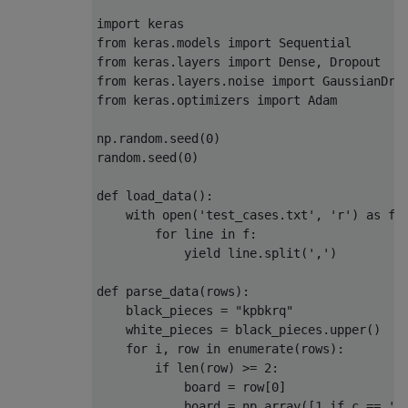
import keras

from keras.models import Sequential

from keras.layers import Dense, Dropout

from keras.layers.noise import GaussianDrop
from keras.optimizers import Adam

np.random.seed(0)

random.seed(0)

def load_data():

    with open('test_cases.txt', 'r') as f:

        for line in f:

            yield line.split(',')

def parse_data(rows):

    black_pieces = "kpbkrq"

    white_pieces = black_pieces.upper()

    for i, row in enumerate(rows):

        if len(row) >= 2:

            board = row[0]

            board = np.array([1 if c == 'W'