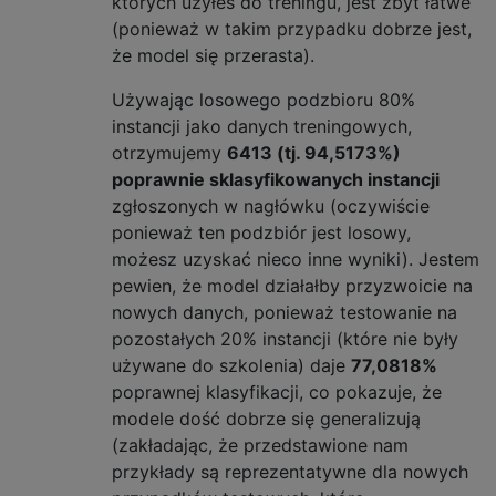
których użyłeś do treningu, jest zbyt łatwe
(ponieważ w takim przypadku dobrze jest,
że model się przerasta).
Używając losowego podzbioru 80%
instancji jako danych treningowych,
otrzymujemy
6413 (tj. 94,5173%)
poprawnie sklasyfikowanych instancji
zgłoszonych w nagłówku (oczywiście
ponieważ ten podzbiór jest losowy,
możesz uzyskać nieco inne wyniki). Jestem
pewien, że model działałby przyzwoicie na
nowych danych, ponieważ testowanie na
pozostałych 20% instancji (które nie były
używane do szkolenia) daje
77,0818%
poprawnej klasyfikacji, co pokazuje, że
modele dość dobrze się generalizują
(zakładając, że przedstawione nam
przykłady są reprezentatywne dla nowych