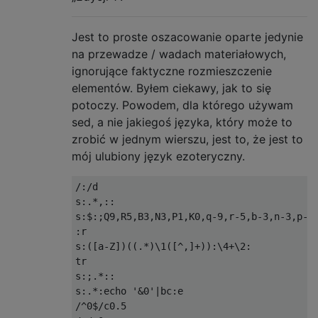
                    instance.setValue(attrs
                    instance.setValue(attrs
Jest to proste oszacowanie oparte jedynie
                    instance.setValue(attrs
na przewadze / wadach materiałowych,
                    instance.setValue(attrs
                    instance.setValue(attrs
ignorujące faktyczne rozmieszczenie
                    instance.setValue(attrs
elementów. Byłem ciekawy, jak to się
                    instance.setValue(attrs
potoczy. Powodem, dla którego używam
                    instance.setValue(attrs
sed, a nie jakiegoś języka, który może to
zrobić w jednym wierszu, jest to, że jest to
                    instances.add(instance)
mój ulubiony język ezoteryczny.
                }

            }

        } catch (Exception e) { // who care
/:/
d                                      
            e.printStackTrace();

s
:.*,::
        }

s
:
$
:;
Q9
,
R5
,
B3
,
N3
,
P1
,
K0
,
q
-
9
,
r
-
5
,
b
-
3
,
n
-
3
,
p
-
1
        return instances;

:
r                                        
    }

s
:([
a
-
Z
])((.*)
\1
([^,]+)):
\4
+
\2
:
tr                                        
s
:;.*::
s
:.*:
echo 
'&0'
|
bc
:
e                       
/^
0
$
/
c0
.
5