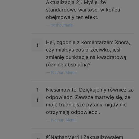
Aktualizacja 2). Myślę, że
standardowe wartości w końcu
obejmowały ten efekt.
—
seshoumara
Hej, zgodnie z komentarzem Xnora,
czy miałbyś coś przeciwko, jeśli
zmienię punktację na kwadratową
różnicę absolutną?
—
Nathan Merrill
1
Niesamowite. Dziękujemy również za
odpowiedź! Zawsze martwię się, że
moje trudniejsze pytania nigdy nie
otrzymają odpowiedzi.
—
Nathan Merrill
@NathanMerrill Zaktualizowałem