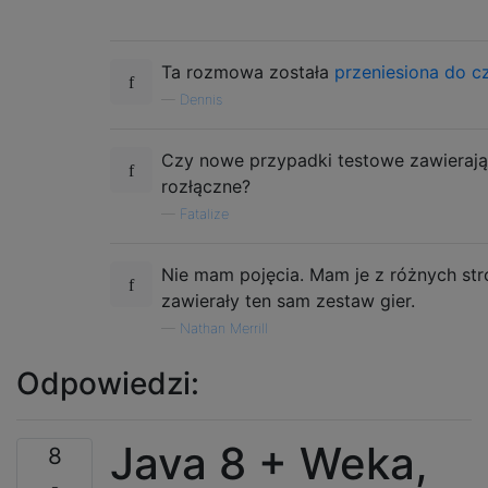
Ta rozmowa została
przeniesiona do c
—
Dennis
Czy nowe przypadki testowe zawierają 
rozłączne?
—
Fatalize
Nie mam pojęcia. Mam je z różnych str
zawierały ten sam zestaw gier.
—
Nathan Merrill
Odpowiedzi:
Java 8 + Weka,
8