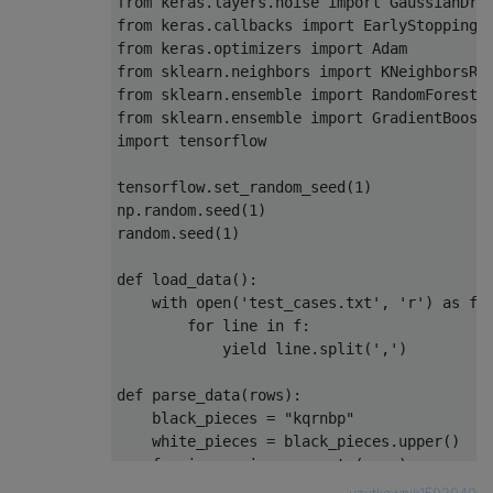
from keras.layers.noise import GaussianDrop
    validation_data=(x_test, y_test)

from keras.callbacks import EarlyStopping

from keras.optimizers import Adam

batch_size = 128

from sklearn.neighbors import KNeighborsReg
from sklearn.ensemble import RandomForestRe
history = model.fit(x_train, y_train, batch
from sklearn.ensemble import GradientBoosti
import tensorflow

y_pred = model.predict_on_batch(x_test).fla
y_class = np.round(y_pred)

tensorflow.set_random_seed(1)

print("accuracy: ", np.sum(y_class == y_tes
np.random.seed(1)

random.seed(1)

score = np.sum((y_pred - (1 - y_test)) ** 2
def load_data():

    with open('test_cases.txt', 'r') as f:

        for line in f:

            yield line.split(',')

def parse_data(rows):

    black_pieces = "kqrnbp"

    white_pieces = black_pieces.upper()

    for i, row in enumerate(rows):

        if len(row) >= 2:
