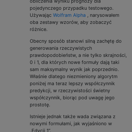
obliczenia wyniku prognozy dla
                    winner = "white";

pojedynczego przypadku testowego.
                } else if(line.equals("Blac
Używając
Wolfram Alpha
, narysowałem
                    winner = "black";

oba zestawy wzorów, aby zobaczyć
                } else {

różnice.
                    Instance instance = new
                    instance.setValue(attrs
Obecny sposób stanowi silną zachętę do
                    String[] values = line.
generowania rzeczywistych
                    for(int i = 0 ; i < val
prawdopodobieństw, a nie tylko skrajności,
                        if(values[0].charAt
                            instance.setVal
0 i 1, dla których nowe formuły dają taki
                        } else if(values[0]
sam maksymalny wynik jak poprzednio.
                            instance.setVal
Właśnie dlatego niezmieniony algorytm
                        } else {

poniżej ma teraz lepszy współczynnik
                            instance.setVal
predykcji, w rzeczywistości świetny
                        }

współczynnik, biorąc pod uwagę jego
                    }

prostotę.
                    // Ugly as hell

                    instance.setValue(attrs
Istnieje jednak także wada związana z
                    instance.setValue(attrs
nowymi formułami, jak wyjaśniono w
                    instance.setValue(attrs
                    instance.setValue(attrs
„Edycji 1”.