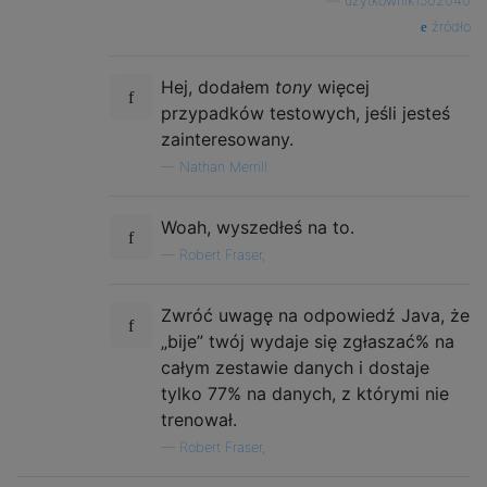
—
użytkownik1502040
            board = row[0]

źródło
            board = np.array([1 if c == 'W'
            pieces = row[1]

Hej, dodałem
tony
więcej
            counts = collections.Counter(pi
            white_counts = np.array([counts
przypadków testowych, jeśli jesteś
            black_counts = np.array([counts
zainteresowany.
            yield (outcome, white_counts, b
—
Nathan Merrill
        else:

            if 'White' in row[0]:

                outcome = 1

Woah, wyszedłeś na to.
            else:

—
Robert Fraser,
                outcome = 0

Zwróć uwagę na odpowiedź Java, że
data = list(parse_data(load_data()))

random.shuffle(data)

​​„bije” twój wydaje się zgłaszać% na
data = list(zip(*data))

całym zestawie danych i dostaje
y = np.array(data[0])

tylko 77% na danych, z którymi nie
x = list(zip(*data[1:]))

trenował.
conv_x = []

—
Robert Fraser,
for white_counts, black_counts, board in x:
    board = board.reshape((1, 8, 8))
