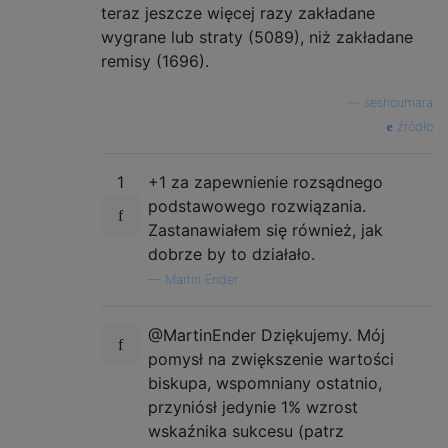
teraz jeszcze więcej razy zakładane
wygrane lub straty (5089), niż zakładane
remisy (1696).
—
seshoumara
źródło
1
+1 za zapewnienie rozsądnego
podstawowego rozwiązania.
Zastanawiałem się również, jak
dobrze by to działało.
—
Martin Ender
@MartinEnder Dziękujemy. Mój
pomysł na zwiększenie wartości
biskupa, wspomniany ostatnio,
przyniósł jedynie 1% wzrost
wskaźnika sukcesu (patrz