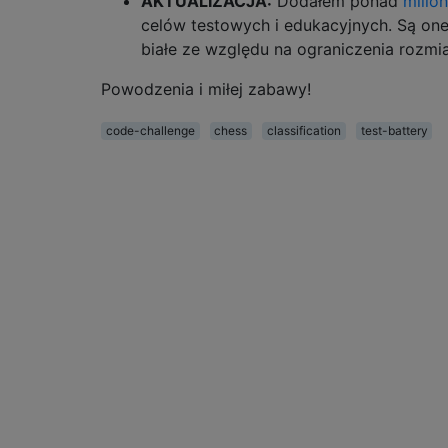
AKTUALIZACJA:
Dodałem ponad
milio
celów testowych i edukacyjnych. Są one
białe ze względu na ograniczenia rozmi
Powodzenia i miłej zabawy!
code-challenge
chess
classification
test-battery