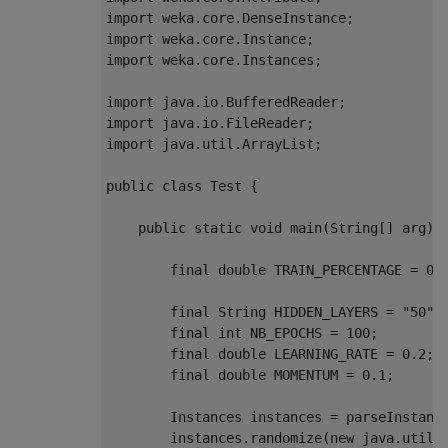
import weka.core.DenseInstance;

import weka.core.Instance;

import weka.core.Instances;

import java.io.BufferedReader;

import java.io.FileReader;

import java.util.ArrayList;

public class Test {

    public static void main(String[] arg) {
        final double TRAIN_PERCENTAGE = 0.5
        final String HIDDEN_LAYERS = "50";

        final int NB_EPOCHS = 100;

        final double LEARNING_RATE = 0.2;

        final double MOMENTUM = 0.1;

        Instances instances = parseInstance
        instances.randomize(new java.util.R