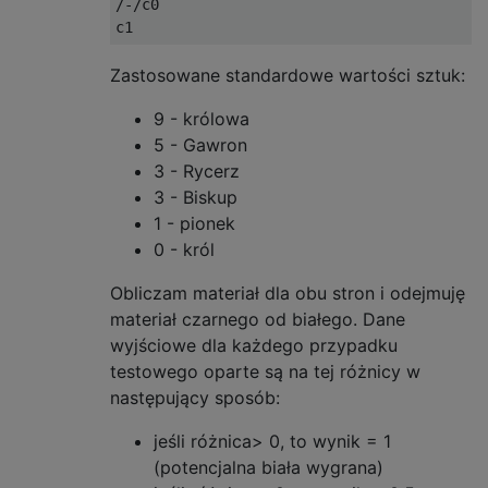
/-/
c0                                     
c1                                        
Zastosowane standardowe wartości sztuk:
9 - królowa
5 - Gawron
3 - Rycerz
3 - Biskup
1 - pionek
0 - król
Obliczam materiał dla obu stron i odejmuję
materiał czarnego od białego. Dane
wyjściowe dla każdego przypadku
testowego oparte są na tej różnicy w
następujący sposób:
jeśli różnica> 0, to wynik = 1
(potencjalna biała wygrana)