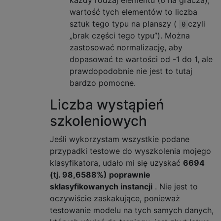
każdy rodzaj elementu (6 na gracza);
wartość tych elementów to liczba
sztuk tego typu na planszy (
czyli
0
„brak części tego typu”). Można
zastosować normalizację, aby
dopasować te wartości od -1 do 1, ale
prawdopodobnie nie jest to tutaj
bardzo pomocne.
Liczba wystąpień
szkoleniowych
Jeśli wykorzystam wszystkie podane
przypadki testowe do wyszkolenia mojego
klasyfikatora, udało mi się uzyskać
6694
(tj. 98,6588%) poprawnie
sklasyfikowanych instancji
. Nie jest to
oczywiście zaskakujące, ponieważ
testowanie modelu na tych samych danych,