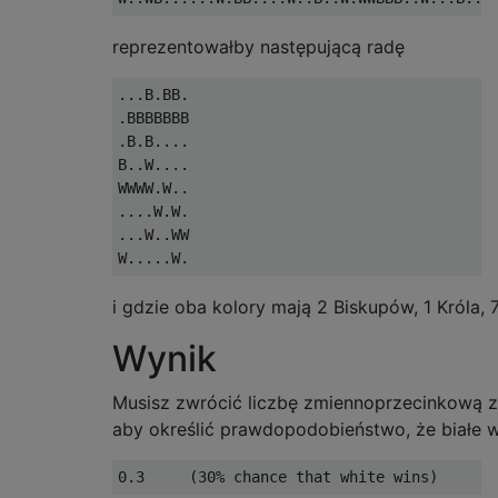
reprezentowałby następującą radę
...B.BB.

.BBBBBBB

.B.B....

B..W....

WWWW.W..

....W.W.

...W..WW

i gdzie oba kolory mają 2 Biskupów, 1 Króla,
Wynik
Musisz zwrócić liczbę zmiennoprzecinkową z 
aby określić prawdopodobieństwo, że białe 