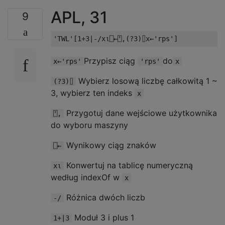
APL, 31
9
Przypisz ciąg
do
x←'rps'
'rps'
x
Wybierz losową liczbę całkowitą 1 ~
(?3)⌷
3, wybierz ten indeks
x
Przygotuj dane wejściowe użytkownika
⍞,
do wyboru maszyny
Wynikowy ciąg znaków
⎕←
Konwertuj na tablicę numeryczną
x⍳
według indexOf w
x
Różnica dwóch liczb
-/
Moduł 3 i plus 1
1+|3