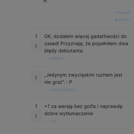
.
0
—
Howard
źródło
1
OK, dodałem więcej gadatliwości do
zasad! Przyznaję, że popełniłem dwa
błędy debiutanta.
—
jsedano
„Jedynym zwycięskim ruchem jest
nie grać”. : P
—
Viezevingertjes
1
+1 za wersję bez golfa i naprawdę
dobre wytłumaczenie
—
izlin