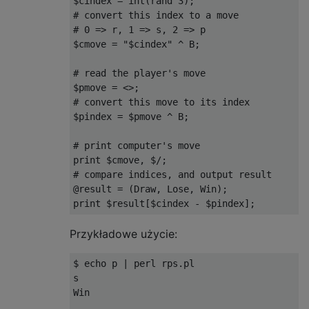
$cindex = int(rand 3);

# convert this index to a move

# 0 => r, 1 => s, 2 => p

$cmove = "$cindex" ^ B;

# read the player's move

$pmove = <>;

# convert this move to its index

$pindex = $pmove ^ B;

# print computer's move

print $cmove, $/;

# compare indices, and output result

@result = (Draw, Lose, Win);

Przykładowe użycie:
$ echo p | perl rps.pl

s

Win
