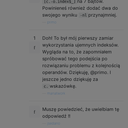
na 7 bajtów.
[c.-o.index$_]
Powinieneś również dodać dwa do
swojego wyniku
przynajmniej.
-nl
—
primo
1
Doh! To był mój pierwszy zamiar
wykorzystania ujemnych indeksów.
Wygląda na to, że zapomniałem
spróbować tego podejścia po
rozwiązaniu problemu z kolejnością
operandów. Dziękuję, @primo. I
jeszcze jedno dziękuję za
wskazówkę.
c.
—
manatwork
Muszę powiedzieć, że uwielbiam tę
odpowiedź !!
—
jsedano