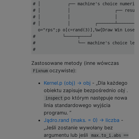
# │           ┌── machine's choice numeric
# │           │                  ┌── resul
# │           │                  │        
# │           │          ┌───────┴───────┐
  o
=
"rps"
;
p o
[
c
=
rand
(
3
)],%
w
{
Draw
Win
Lose
}
#           └─────┬────┘                  
#                 └── machine's choice let
#                                         
Zastosowane metody (inne wówczas
oczywiste):
Fixnum
Kernel.p (obj) → obj
- „Dla każdego
obiektu zapisuje bezpośrednio
obj
.
po którym następuje nowa
inspect
linia standardowego wyjścia
programu. ”
Jądro.rand (maks. = 0) → liczba
-
„Jeśli zostanie wywołany bez
argumentu lub jeśli
max.to_i.abs ==