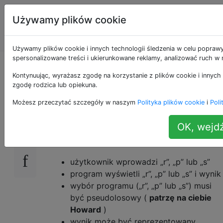
Programowanie
Tagi
Używamy plików cookie
puzzli i Code
Account
Golf
Używamy plików cookie i innych technologii śledzenia w celu poprawy
spersonalizowane treści i ukierunkowane reklamy, analizować ruch w n
Rock Paper Scissors
Kontynuując, wyrażasz zgodę na korzystanie z plików cookie i innych 
zgodę rodzica lub opiekuna.
Możesz przeczytać szczegóły w naszym
Polityka plików cookie
i
Poli
Zaimplementuj klasyczne nożyczki z papieru
21
kamiennego.
OK, wejdź
Warunki:
użytkownik wprowadzi „r”, „p” lub „s”
program wyświetli „r”, „p” lub „s” i wynik
wybór programu („r”, „p” lub „s”) musi
być pseudolosowy (
patrzę na ciebie
Howard
)
wynik może być reprezentowany