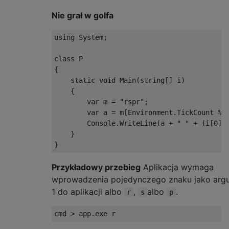
Nie grał w golfa
using System;

class P

{

    static void Main(string[] i)

    {

        var m = "rspr";

        var a = m[Environment.TickCount % 3
        Console.WriteLine(a + " " + (i[0][0
    }

Przykładowy przebieg
Aplikacja wymaga
wprowadzenia pojedynczego znaku jako arg
1 do aplikacji albo
,
albo
.
r
s
p