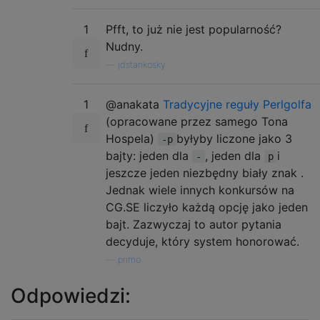
1
Pfft, to już nie jest popularność?
Nudny.
—
jdstankosky
1
@anakata
Tradycyjne reguły Perlgolfa
(opracowane przez samego Tona
Hospela)
byłyby liczone jako 3
-p
bajty: jeden dla
, jeden dla
i
-
p
jeszcze jeden niezbędny biały znak .
Jednak wiele innych konkursów na
CG.SE liczyło każdą opcję jako jeden
bajt. Zazwyczaj to autor pytania
decyduje, który system honorować.
—
primo
Odpowiedzi: