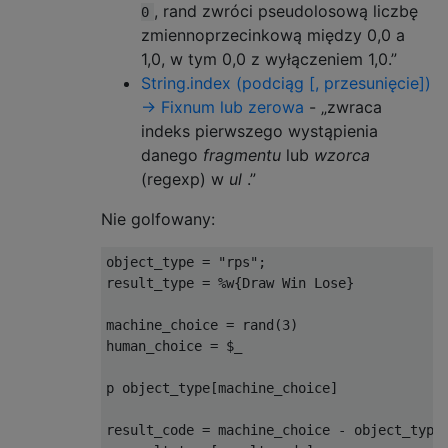
, rand zwróci pseudolosową liczbę
0
zmiennoprzecinkową między 0,0 a
1,0, w tym 0,0 z wyłączeniem 1,0.”
String.index (podciąg [, przesunięcie])
→ Fixnum lub zerowa
- „zwraca
indeks pierwszego wystąpienia
danego
fragmentu
lub
wzorca
(regexp) w
ul
.”
Nie golfowany:
object_type 
=
"rps"
;
result_type 
=
%
w
{
Draw
Win
Lose
}
machine_choice 
=
 rand
(
3
)
human_choice 
=
 $_

p object_type
[
machine_choice
]
result_code 
=
 machine_choice 
-
 object_type