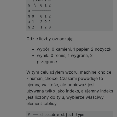
h  ╲| 0 1 2

u ──┼──────

m 0 │ 0 1 2 

a 1 │ 2 0 1

Gdzie liczby oznaczają:
wybór: 0 kamieni, 1 papier, 2 nożyczki
wynik: 0 remis, 1 wygrana, 2
przegrane
W tym celu użyłem wzoru: machine_choice
- human_choice. Czasami powoduje to
ujemną wartość, ale ponieważ jest
używana tylko jako indeks, a ujemny indeks
jest liczony do tyłu, wybierze właściwy
element tablicy.
# ┌── choosable object type