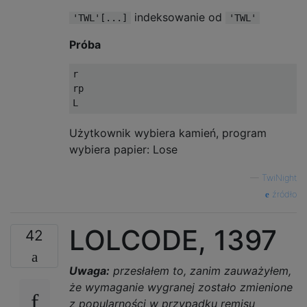
indeksowanie od
'TWL'[...]
'TWL'
Próba
r

rp

Użytkownik wybiera kamień, program
wybiera papier: Lose
—
TwiNight
źródło
LOLCODE, 1397
42
Uwaga:
przesłałem to, zanim zauważyłem,
że wymaganie wygranej zostało zmienione
z popularności w przypadku remisu