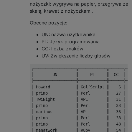
nożyczki: wygrywa na papier, przegrywa ze
skałą, krawat z nożyczkami.
Obecne pozycje:
UN: nazwa użytkownika
PL: Język programowania
CC: liczba znaków
UV: Zwiększenie liczby głosów
╔══════════════════╦════════════╦══════╦═══
║        UN        ║     PL     ║  CC  ║ UV
╠══════════════════╬════════════╬══════╬═══
║ Howard           ║ GolfScript ║    6 ║ 15
║ primo            ║ Perl       ║   27 ║  7
║ TwiNight         ║ APL        ║   31 ║  4
║ primo            ║ Perl       ║   33 ║  7
║ marinus          ║ APL        ║   36 ║  5
║ primo            ║ Perl       ║   38 ║  7
║ primo            ║ Perl       ║   48 ║  7
║ manatwork        ║ Ruby       ║   54 ║ 13