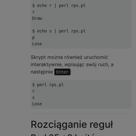
$ echo r | perl rps.pl

r

Draw

$ echo s | perl rps.pl

p

Skrypt można również uruchomić
interaktywnie, wpisując swój ruch, a
następnie
:
Enter
$ perl rps.pl

r

s

Rozciąganie reguł