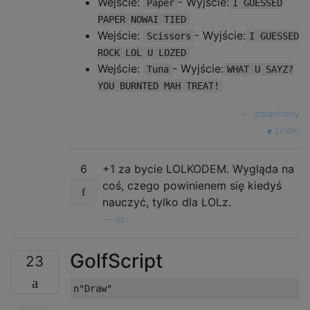
Wejście:
- Wyjście:
Paper
I GUESSED
    OIC

PAPER NOWAI TIED
        BOTH SAEM TREAT AN BURNT, O RLY?

Wejście:
- Wyjście:
            YARLY

Scissors
I GUESSED
                VISIBLE "YOU BURNTED MAH TR
ROCK LOL U LOZED
            NOWAI

Wejście:
- Wyjście:
Tuna
WHAT U SAYZ?
                VISIBLE SMOOSH "I GUESSED "
YOU BURNTED MAH TREAT!
                VISIBLE TREAT

        KTHX

—
jdstankosky
źródło
6
+1 za bycie LOLKODEM. Wygląda na
coś, czego powinienem się kiedyś
nauczyć, tylko dla LOLz.
—
Iszi
GolfScript
23