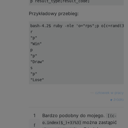
p result_type
[
result_code
]
Przykładowy przebieg:
bash-4.2$ ruby -nle 'o="rps";p o[c=rand(3)]
r

"p"

"Win"

p

"p"

"Draw"

s

"p"

—
człowiek w pracy
źródło
1
Bardzo podobny do mojego.
[(c-
można zastąpić
o.index($_)+3)%3]