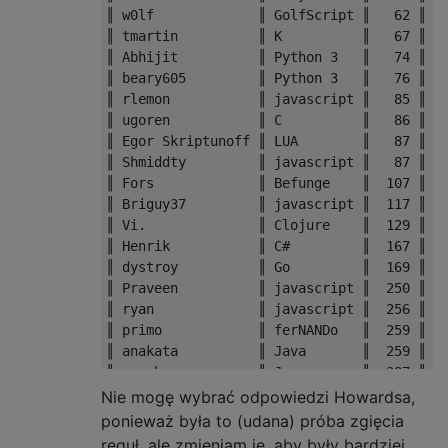
║ w0lf             ║ GolfScript ║   62 ║  4
║ tmartin          ║ K          ║   67 ║  2
║ Abhijit          ║ Python 3   ║   74 ║  5
║ beary605         ║ Python 3   ║   76 ║  4
║ rlemon           ║ javascript ║   85 ║  4
║ ugoren           ║ C          ║   86 ║  3
║ Egor Skriptunoff ║ LUA        ║   87 ║  4
║ Shmiddty         ║ javascript ║   87 ║  3
║ Fors             ║ Befunge    ║  107 ║  3
║ Briguy37         ║ javascript ║  117 ║  2
║ Vi.              ║ Clojure    ║  129 ║  1
║ Henrik           ║ C#         ║  167 ║  4
║ dystroy          ║ Go         ║  169 ║  1
║ Praveen          ║ javascript ║  250 ║  0
║ ryan             ║ javascript ║  256 ║  1
║ primo            ║ ferNANDo   ║  259 ║  5
║ anakata          ║ Java       ║  259 ║  1
║ epoch            ║ Java       ║  387 ║  1
║ jdstankosky      ║ LOLCODE    ║ 1397 ║ 15
Nie mogę wybrać odpowiedzi Howardsa,
ponieważ była to (udana) próba zgięcia
reguł, ale zmieniam je, aby były bardziej