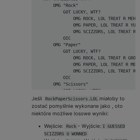
        OMG "Rock"

            GOT LUCKY, WTF?

                OMG ROCK, LOL TREAT R MEH, 
                OMG PAPER, LOL TREAT R YUMM
                OMG SCIZZORS, LOL TREAT R G
            OIC

        OMG "Paper"

            GOT LUCKY, WTF?

                OMG ROCK, LOL TREAT R GROSS
                OMG PAPER, LOL TREAT R MEH,
                OMG SCIZZORS, LOL TREAT R Y
            OIC

        OMG "Scissors"

            GOT LUCKY, WTF?

                OMG ROCK, LOL TREAT R YUMMY
Jeśli
miałoby to
RockPaperScissors.LOL
                OMG PAPER, LOL TREAT R GROS
zostać pomyślnie wykonane jako , oto
                OMG SCIZZORS, LOL TREAT R M
niektóre możliwe losowe wyniki:
            OIC

        OMGWTF

Wejście:
- Wyjście:
Rock
I GUESSED
            VISIBLE "WHAT U SAYZ?", LOL TRE
SCIZZORS U WONNED
            GTFO
