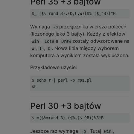
Perl 35 +3 bajtów
Wymaga
przełącznika wiersza poleceń
-p
(liczonego jako 3 bajty). Każdy z efektów
,
a
zostały odwzorowane na
Win
Lose
Draw
,
,
. Nowa linia między wyborem
W
L
D
komputera a wynikiem została wykluczona.
Przykładowe użycie:
$ echo r | perl -p rps.pl

Perl 30 +3 bajtów
Jeszcze raz wymaga
. Tutaj
,
-p
Win