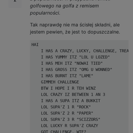
golfowego na golfa z remisem
popularności.
Tak naprawdę nie ma ścisłej składni, ale
jestem pewien, że jest to dopuszczalne.
HAI

    I HAS A CRAZY, LUCKY, CHALLENGE, TREAT

    I HAS YUMMY ITZ "LOL U LOZED"

    I HAS MEH ITZ "NOWAI TIED"

    I HAS GROSS ITZ "OMG U WONNED"

    I HAS BURNT ITZ "LAME"

    GIMMEH CHALLENGE

    BTW I HOPE I R TEH WINZ

    LOL CRAZY IZ BETWEEN 1 AN 3

    I HAS A SUPA ITZ A BUKKIT

    LOL SUPA'Z 1 R "ROCK"

    LOL SUPA'Z 2 R "PAPER"

    LOL SUPA'Z 3 R "SCIZZORS"

    LOL LUCKY R SUPA'Z CRAZY

    GOT CHALLENGE, WTF?
