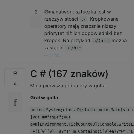
2
@manatwork sztuczka jest w
rzeczywistości
. Kropkowane
.-
operatory mają znacznie niższy
priorytet niż ich odpowiedniki bez
kropek. Na przykład
można
a/(b+c)
zastąpić
.
a./b+c
—
primo
C # (167 znaków)
9
Moja pierwsza próba gry w golfa.
Grał w golfa
using System;class P{static void Main(stri
{var m="rspr";var
a=m[Environment.TickCount%3];Console.WriteL
"+(i[0][0]==a?"T":m.Contains(i[0]+a)?"W":"L