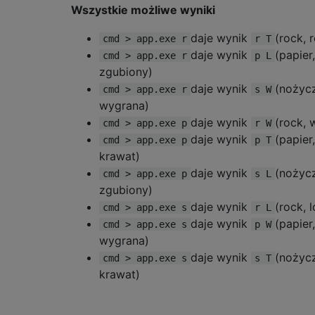
Wszystkie możliwe wyniki
daje wynik
(rock, 
cmd > app.exe r
r T
daje wynik
(papier,
cmd > app.exe r
p L
zgubiony)
daje wynik
(nożycz
cmd > app.exe r
s W
wygrana)
daje wynik
(rock, 
cmd > app.exe p
r W
daje wynik
(papier,
cmd > app.exe p
p T
krawat)
daje wynik
(nożycz
cmd > app.exe p
s L
zgubiony)
daje wynik
(rock, l
cmd > app.exe s
r L
daje wynik
(papier,
cmd > app.exe s
p W
wygrana)
daje wynik
(nożycz
cmd > app.exe s
s T
krawat)