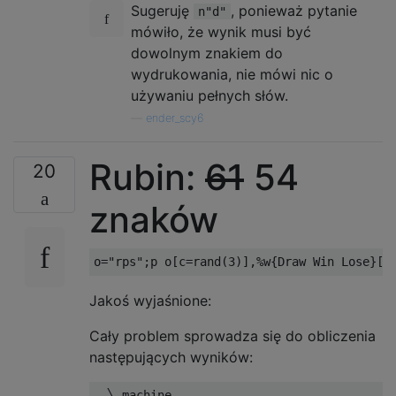
Sugeruję
, ponieważ pytanie
n"d"
mówiło, że wynik musi być
dowolnym znakiem do
wydrukowania, nie mówi nic o
używaniu pełnych słów.
—
ender_scy6
Rubin:
61
54
20
znaków
o
=
"rps"
;
p o
[
c
=
rand
(
3
)],%
w
{
Draw
Win
Lose
}[
c
Jakoś wyjaśnione:
Cały problem sprowadza się do obliczenia
następujących wyników:
  ╲ machine
